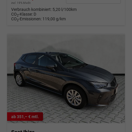
incl. 19% MwSt.
Verbrauch kombiniert:
5,20 l/100km
CO
-Klasse:
D
2
CO
-Emissionen:
119,00 g/km
2
ab 351,– € mtl.