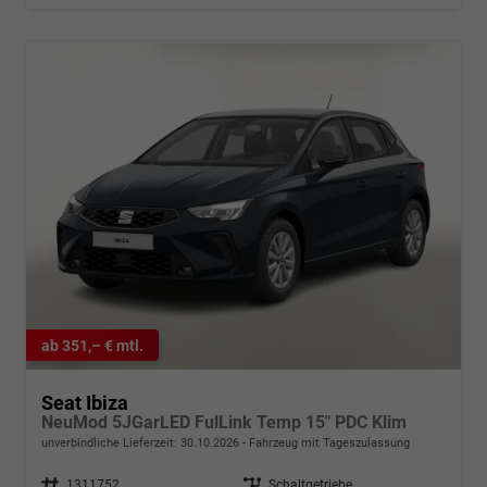
ab 351,– € mtl.
Seat Ibiza
NeuMod 5JGarLED FulLink Temp 15" PDC Klim
unverbindliche Lieferzeit:
30.10.2026
Fahrzeug mit Tageszulassung
Fahrzeugnr.
1311752
Getriebe
Schaltgetriebe