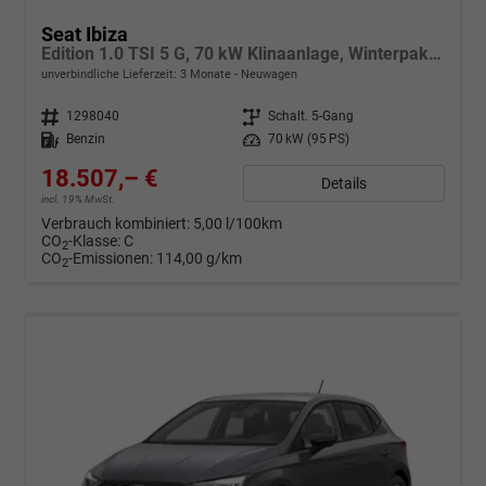
Seat Ibiza
Edition 1.0 TSI 5 G, 70 kW Klinaanlage, Winterpaket: beheizb Sitze + Spiegel, elektr.klappbar, get. Bank, Armlehne v., 4 elektr. Fensterheb. LED Licht, autom. Fernlichtregulierung, Licht & Sicht Paket ,PDC,Alufelgen, Vorders.hvs,Full-Link, digital Cockpit
unverbindliche Lieferzeit:
3 Monate
Neuwagen
Fahrzeugnr.
1298040
Getriebe
Schalt. 5-Gang
Kraftstoff
Benzin
Leistung
70 kW (95 PS)
18.507,– €
Details
incl. 19% MwSt.
Verbrauch kombiniert:
5,00 l/100km
CO
-Klasse:
C
2
CO
-Emissionen:
114,00 g/km
2