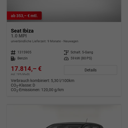
ab 353,– € mtl.
Seat Ibiza
1.0 MPI
unverbindliche Lieferzeit:
9 Monate
Neuwagen
Fahrzeugnr.
1315905
Getriebe
Schalt. 5-Gang
Kraftstoff
Benzin
Leistung
59 kW (80 PS)
17.814,– €
Details
incl. 19% MwSt.
Verbrauch kombiniert:
5,30 l/100km
CO
-Klasse:
D
2
CO
-Emissionen:
120,00 g/km
2