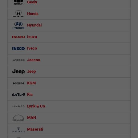
Geely
Honda
Hyundai
Isuzu
Iveco
Jaecoo
Jeep
KGM
Kia
Lynk & Co
MAN
Maserati