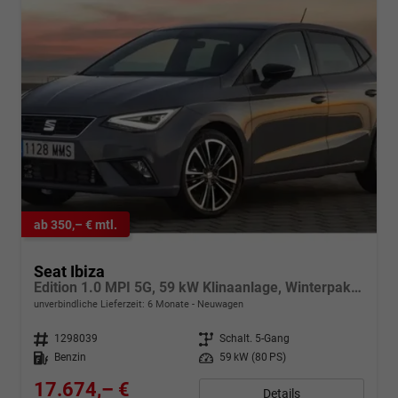
ab 350,– € mtl.
Seat Ibiza
Edition 1.0 MPI 5G, 59 kW Klinaanlage, Winterpaket: beheizb Sitze + Spiegel, elektr.klappbar, get. Bank, Armlehne v., 4 elektr. Fensterheb. LED Licht, autom. Fernlichtregulierung, Licht & Sicht Paket ,PDC,Alufelgen, Vorders. hvs,Full-Link, digital Cockpit
unverbindliche Lieferzeit:
6 Monate
Neuwagen
Fahrzeugnr.
1298039
Getriebe
Schalt. 5-Gang
Kraftstoff
Benzin
Leistung
59 kW (80 PS)
17.674,– €
Details