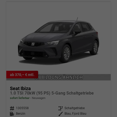
ab 370,– € mtl.
Seat Ibiza
1.0 TSI 70kW (95 PS) 5-Gang Schaltgetriebe
sofort lieferbar
Neuwagen
Fahrzeugnr.
1305558
Getriebe
Schaltgetriebe
Kraftstoff
Benzin
Außenfarbe
Blau, Fjord Blau