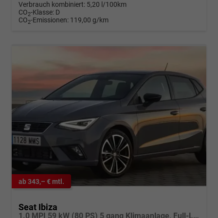
Verbrauch kombiniert:
5,20 l/100km
CO
-Klasse:
D
2
CO
-Emissionen:
119,00 g/km
2
ab 343,– € mtl.
Seat Ibiza
1.0 MPI 59 kW (80 PS) 5 gang Klimaanlage, Full-LED, Full Link, Radioanlage, Alufelgen 15 Zoll, Nebelscheinwerfer m. K-Licht, autom. Fernlichtregulierung, Licht & Sicht Paket, Digital Cockpit,