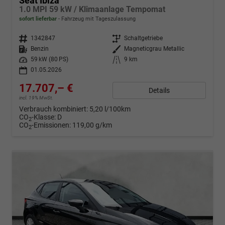
Seat Ibiza
1.0 MPI 59 kW / Klimaanlage Tempomat
sofort lieferbar
Fahrzeug mit Tageszulassung
Fahrzeugnr.
1342847
Getriebe
Schaltgetriebe
Kraftstoff
Benzin
Außenfarbe
Magneticgrau Metallic
Leistung
59 kW (80 PS)
Kilometerstand
9 km
01.05.2026
17.707,– €
Details
incl. 19% MwSt.
Verbrauch kombiniert:
5,20 l/100km
CO
-Klasse:
D
2
CO
-Emissionen:
119,00 g/km
2