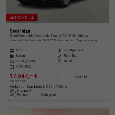
ab 347,– € mtl.
Seat Ibiza
NeuMod LED FullLink Temp 15" PDC Klima
unverbindliche Lieferzeit:
30.10.2026
Fahrzeug mit Tageszulassung
Fahrzeugnr.
1311735
Getriebe
Schaltgetriebe
Kraftstoff
Benzin
Außenfarbe
Fiord Blau
Leistung
59 kW (80 PS)
Kilometerstand
10 km
31.07.2026
17.547,– €
Details
incl. 19% MwSt.
Verbrauch kombiniert:
5,30 l/100km
CO
-Klasse:
D
2
CO
-Emissionen:
119,00 g/km
2