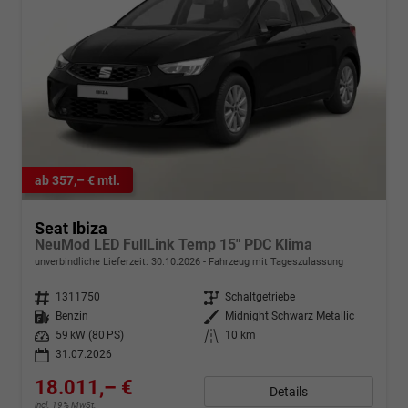
ab 357,– € mtl.
Seat Ibiza
NeuMod LED FullLink Temp 15" PDC Klima
unverbindliche Lieferzeit:
30.10.2026
Fahrzeug mit Tageszulassung
Fahrzeugnr.
1311750
Getriebe
Schaltgetriebe
Kraftstoff
Benzin
Außenfarbe
Midnight Schwarz Metallic
Leistung
59 kW (80 PS)
Kilometerstand
10 km
31.07.2026
18.011,– €
Details
incl. 19% MwSt.