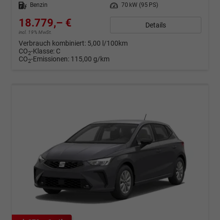
Kraftstoff
Benzin
Leistung
70 kW (95 PS)
18.779,– €
Details
incl. 19% MwSt.
Verbrauch kombiniert:
5,00 l/100km
CO
-Klasse:
C
2
CO
-Emissionen:
115,00 g/km
2