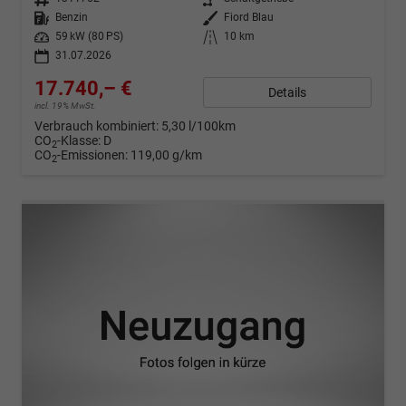
Kraftstoff
Benzin
Außenfarbe
Fiord Blau
Leistung
59 kW (80 PS)
Kilometerstand
10 km
31.07.2026
17.740,– €
Details
incl. 19% MwSt.
Verbrauch kombiniert:
5,30 l/100km
CO
-Klasse:
D
2
CO
-Emissionen:
119,00 g/km
2