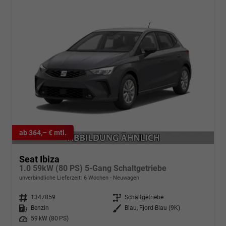
ab 364,– € mtl.
Seat Ibiza
1.0 59kW (80 PS) 5-Gang Schaltgetriebe
unverbindliche Lieferzeit:
6 Wochen
Neuwagen
Fahrzeugnr.
1347859
Getriebe
Schaltgetriebe
Kraftstoff
Benzin
Außenfarbe
Blau, Fjord-Blau (9K)
Leistung
59 kW (80 PS)