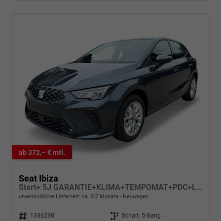
ab 372,– € mtl.
Seat Ibiza
Start+ 5J GARANTIE+KLIMA+TEMPOMAT+PDC+LED+16" ALU
unverbindliche Lieferzeit: ca. 5-7 Monate
Neuwagen
Fahrzeugnr.
1336238
Getriebe
Schalt. 5-Gang