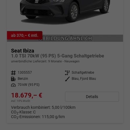
ab 370,– € mtl.
Seat Ibiza
1.0 TSI 70kW (95 PS) 5-Gang Schaltgetriebe
unverbindliche Lieferzeit:
9 Monate
Neuwagen
Fahrzeugnr.
1305557
Getriebe
Schaltgetriebe
Kraftstoff
Benzin
Außenfarbe
Blau, Fjord Blau
Leistung
70 kW (95 PS)
18.679,– €
Details
incl. 19% MwSt.
Verbrauch kombiniert:
5,00 l/100km
CO
-Klasse:
C
2
CO
-Emissionen:
115,00 g/km
2