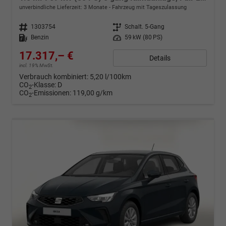
unverbindliche Lieferzeit:
3 Monate
Fahrzeug mit Tageszulassung
Fahrzeugnr.
1303754
Getriebe
Schalt. 5-Gang
Kraftstoff
Benzin
Leistung
59 kW (80 PS)
17.317,– €
Details
incl. 19% MwSt.
Verbrauch kombiniert:
5,20 l/100km
CO
-Klasse:
D
2
CO
-Emissionen:
119,00 g/km
2