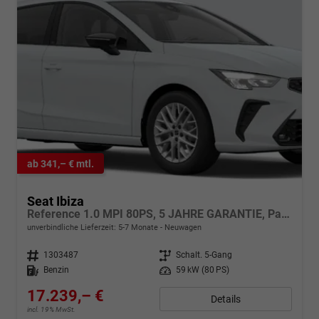
ab 341,– € mtl.
Seat Ibiza
Reference 1.0 MPI 80PS, 5 JAHRE GARANTIE, Parksensoren hinten, Radio 8,25"/Bluetooth, LED-Scheinwerfer, LED-Rückleuchten, Zentralverriegelung mit Fernbedienung
unverbindliche Lieferzeit: 5-7 Monate
Neuwagen
Fahrzeugnr.
1303487
Getriebe
Schalt. 5-Gang
Kraftstoff
Benzin
Leistung
59 kW (80 PS)
17.239,– €
Details
incl. 19% MwSt.