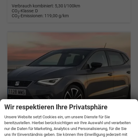
Verbrauch kombiniert:
5,30 l/100km
CO
-Klasse:
D
2
CO
-Emissionen:
119,00 g/km
2
Wir respektieren Ihre Privatsphäre
Unsere Website setzt Cookies ein, um unsere Dienste für Sie
ab 357,– € mtl.
bereitzustellen. Hierbei berücksichtigen wir Ihre Auswahl und verarbeiten
nur die Daten für Marketing, Analytics und Personalisierung, für die Sie
Seat Ibiza
uns Ihr Einverständnis geben. Sie können Ihre Einwilligung jederzeit mit