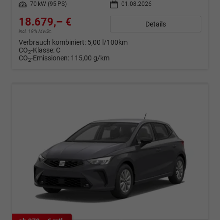
Leistung
70 kW (95 PS)
01.08.2026
18.679,– €
Details
incl. 19% MwSt.
Verbrauch kombiniert:
5,00 l/100km
CO
-Klasse:
C
2
CO
-Emissionen:
115,00 g/km
2