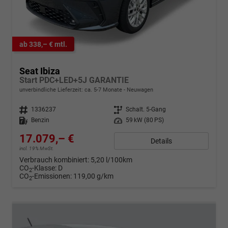
ab 338,– € mtl.
Seat Ibiza
Start PDC+LED+5J GARANTIE
unverbindliche Lieferzeit: ca. 5-7 Monate
Neuwagen
Fahrzeugnr.
1336237
Getriebe
Schalt. 5-Gang
Kraftstoff
Benzin
Leistung
59 kW (80 PS)
17.079,– €
Details
incl. 19% MwSt.
Verbrauch kombiniert:
5,20 l/100km
CO
-Klasse:
D
2
CO
-Emissionen:
119,00 g/km
2