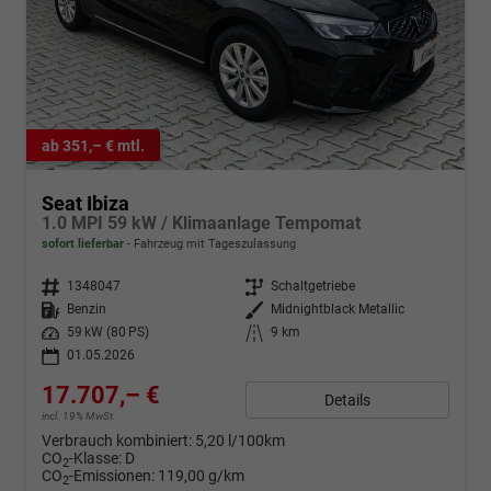
ab 351,– € mtl.
Seat Ibiza
1.0 MPI 59 kW / Klimaanlage Tempomat
sofort lieferbar
Fahrzeug mit Tageszulassung
Fahrzeugnr.
1348047
Getriebe
Schaltgetriebe
Kraftstoff
Benzin
Außenfarbe
Midnightblack Metallic
Leistung
59 kW (80 PS)
Kilometerstand
9 km
01.05.2026
17.707,– €
Details
incl. 19% MwSt.
Verbrauch kombiniert:
5,20 l/100km
CO
-Klasse:
D
2
CO
-Emissionen:
119,00 g/km
2