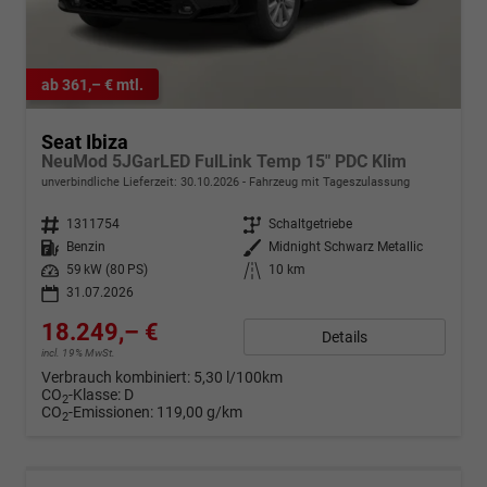
ab 361,– € mtl.
Seat Ibiza
NeuMod 5JGarLED FulLink Temp 15" PDC Klim
unverbindliche Lieferzeit:
30.10.2026
Fahrzeug mit Tageszulassung
Fahrzeugnr.
1311754
Getriebe
Schaltgetriebe
Kraftstoff
Benzin
Außenfarbe
Midnight Schwarz Metallic
Leistung
59 kW (80 PS)
Kilometerstand
10 km
31.07.2026
18.249,– €
Details
incl. 19% MwSt.
Verbrauch kombiniert:
5,30 l/100km
CO
-Klasse:
D
2
CO
-Emissionen:
119,00 g/km
2