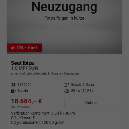
ab 370,– € mtl.
Seat Ibiza
1.0 MPI Style
unverbindliche Lieferzeit:
9 Monate
Neuwagen
Fahrzeugnr.
1315904
Getriebe
Schalt. 5-Gang
Kraftstoff
Benzin
Leistung
59 kW (80 PS)
18.684,– €
Details
incl. 19% MwSt.
Verbrauch kombiniert:
5,30 l/100km
CO
-Klasse:
D
2
CO
-Emissionen:
120,00 g/km
2