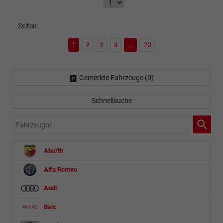
Seiten:
1
2
3
4
...
20
Gemerkte Fahrzeuge (
0
)
Schnellsuche
Fahrzeugnr.
Abarth
Alfa Romeo
Audi
Baic