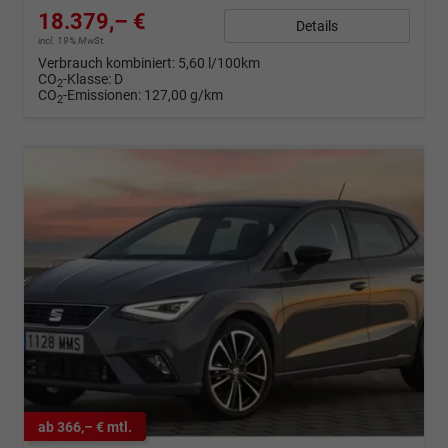
18.379,– €
Details
incl. 19% MwSt.
Verbrauch kombiniert:
5,60 l/100km
CO
-Klasse:
D
2
CO
-Emissionen:
127,00 g/km
2
ab 366,– € mtl.