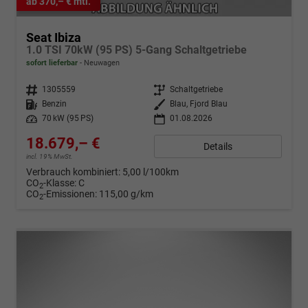
ab 370,– € mtl.
Seat Ibiza
1.0 TSI 70kW (95 PS) 5-Gang Schaltgetriebe
sofort lieferbar
Neuwagen
Fahrzeugnr.
1305559
Getriebe
Schaltgetriebe
Kraftstoff
Benzin
Außenfarbe
Blau, Fjord Blau
Leistung
70 kW (95 PS)
01.08.2026
18.679,– €
Details
incl. 19% MwSt.
Verbrauch kombiniert:
5,00 l/100km
CO
-Klasse:
C
2
CO
-Emissionen:
115,00 g/km
2