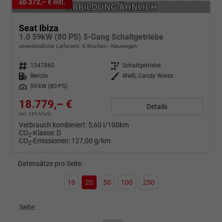
ab 372,– € mtl.
Seat Ibiza
1.0 59kW (80 PS) 5-Gang Schaltgetriebe
unverbindliche Lieferzeit:
6 Wochen
Neuwagen
Fahrzeugnr.
1347860
Getriebe
Schaltgetriebe
Kraftstoff
Benzin
Außenfarbe
Weiß, Candy Weiss
Leistung
59 kW (80 PS)
18.779,– €
Details
incl. 19% MwSt.
Verbrauch kombiniert:
5,60 l/100km
CO
-Klasse:
D
2
CO
-Emissionen:
127,00 g/km
2
Datensätze pro Seite:
10
20
50
100
250
Seite: