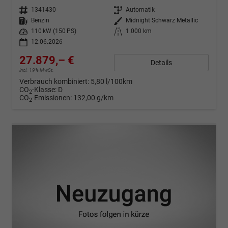
Fahrzeugnr.
1341430
Getriebe
Automatik
Kraftstoff
Benzin
Außenfarbe
Midnight Schwarz Metallic
Leistung
110 kW (150 PS)
Kilometerstand
1.000 km
12.06.2026
27.879,– €
Details
incl. 19% MwSt.
Verbrauch kombiniert:
5,80 l/100km
CO
-Klasse:
D
2
CO
-Emissionen:
132,00 g/km
2