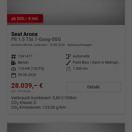
ab 555,– € mtl.
Seat Arona
FR 1.5 TSI 7-Gang-DSG
unverbindliche Lieferzeit:
13.09.2026
Gebrauchtwagen
Fahrzeugnr.
1341417
Getriebe
Automatik
Kraftstoff
Benzin
Außenfarbe
Fiord Blau / Dach in Midnight Schwarz Metallic
Leistung
110 kW (150 PS)
Kilometerstand
1.000 km
09.06.2026
28.039,– €
Details
incl. 19% MwSt.
Verbrauch kombiniert:
5,80 l/100km
CO
-Klasse:
D
2
CO
-Emissionen:
133,00 g/km
2