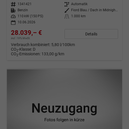
Fahrzeugnr.
1341421
Getriebe
Automatik
Kraftstoff
Benzin
Außenfarbe
Fiord Blau / Dach in Midnight Schwarz Metallic
Leistung
110 kW (150 PS)
Kilometerstand
1.000 km
10.06.2026
28.039,– €
Details
incl. 19% MwSt.
Verbrauch kombiniert:
5,80 l/100km
CO
-Klasse:
D
2
CO
-Emissionen:
133,00 g/km
2