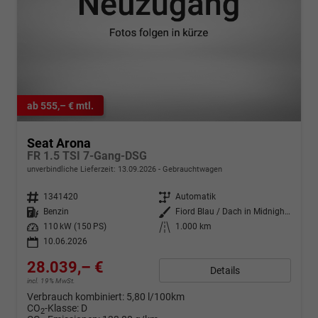
ab 555,– € mtl.
Seat Arona
FR 1.5 TSI 7-Gang-DSG
unverbindliche Lieferzeit:
13.09.2026
Gebrauchtwagen
Fahrzeugnr.
1341420
Getriebe
Automatik
Kraftstoff
Benzin
Außenfarbe
Fiord Blau / Dach in Midnight Schwarz Metallic
Leistung
110 kW (150 PS)
Kilometerstand
1.000 km
10.06.2026
28.039,– €
Details
incl. 19% MwSt.
Verbrauch kombiniert:
5,80 l/100km
CO
-Klasse:
D
2