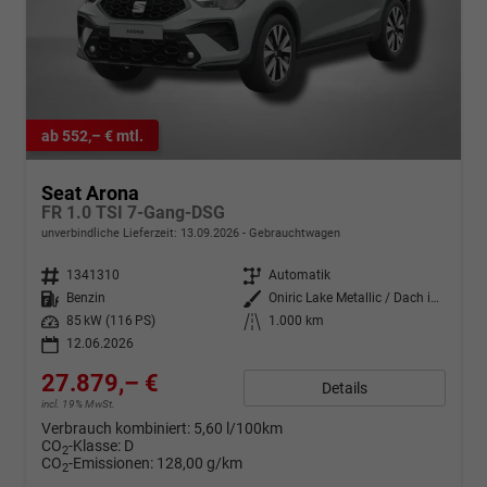
ab 552,– € mtl.
Seat Arona
FR 1.0 TSI 7-Gang-DSG
unverbindliche Lieferzeit:
13.09.2026
Gebrauchtwagen
Fahrzeugnr.
1341310
Getriebe
Automatik
Kraftstoff
Benzin
Außenfarbe
Oniric Lake Metallic / Dach in Midnight Schwarz Metallic
Leistung
85 kW (116 PS)
Kilometerstand
1.000 km
12.06.2026
27.879,– €
Details
incl. 19% MwSt.
Verbrauch kombiniert:
5,60 l/100km
CO
-Klasse:
D
2
CO
-Emissionen:
128,00 g/km
2