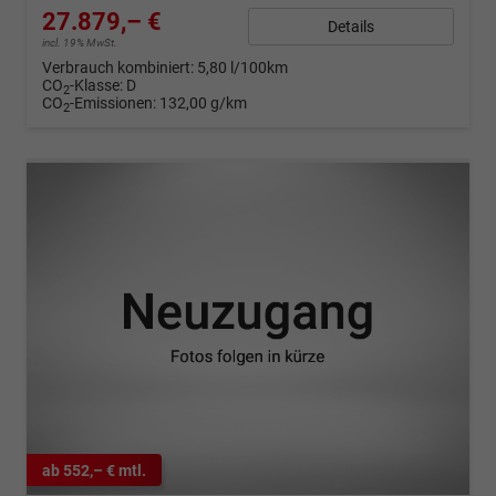
27.879,– €
Details
incl. 19% MwSt.
Verbrauch kombiniert:
5,80 l/100km
CO
-Klasse:
D
2
CO
-Emissionen:
132,00 g/km
2
ab 552,– € mtl.