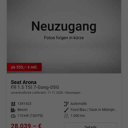
ab 555,– € mtl.
Seat Arona
FR 1.5 TSI 7-Gang-DSG
unverbindliche Lieferzeit:
11.11.2026
Neuwagen
Fahrzeugnr.
1341423
Getriebe
Automatik
Kraftstoff
Benzin
Außenfarbe
Fiord Blau / Dach in Midnight Schwarz Metallic
Leistung
110 kW (150 PS)
Kilometerstand
1.000 km
28.039,– €
Details