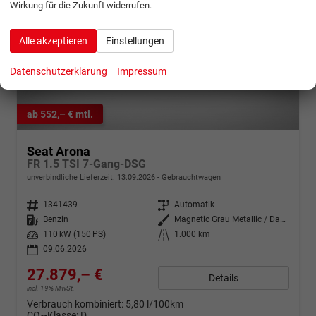
Wirkung für die Zukunft widerrufen.
Alle akzeptieren
Einstellungen
Datenschutzerklärung
Impressum
ab 552,– € mtl.
Seat Arona
FR 1.5 TSI 7-Gang-DSG
unverbindliche Lieferzeit:
13.09.2026
Gebrauchtwagen
Fahrzeugnr.
1341439
Getriebe
Automatik
Kraftstoff
Benzin
Außenfarbe
Magnetic Grau Metallic / Dach in Midnight Schwarz Metallic
Leistung
110 kW (150 PS)
Kilometerstand
1.000 km
09.06.2026
27.879,– €
Details
incl. 19% MwSt.
Verbrauch kombiniert:
5,80 l/100km
CO
-Klasse:
D