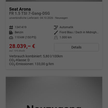
Seat Arona
FR 1.5 TSI 7-Gang-DSG
unverbindliche Lieferzeit:
04.10.2026
Neuwagen
Fahrzeugnr.
1341419
Getriebe
Automatik
Kraftstoff
Benzin
Außenfarbe
Fiord Blau / Dach in Midnight Schwarz Metallic
Leistung
110 kW (150 PS)
Kilometerstand
1.000 km
28.039,– €
Details
incl. 19% MwSt.
Verbrauch kombiniert:
5,80 l/100km
CO
-Klasse:
D
2
CO
-Emissionen:
133,00 g/km
2