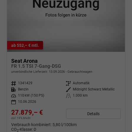
ab 552,– € mtl.
Seat Arona
FR 1.5 TSI 7-Gang-DSG
unverbindliche Lieferzeit:
13.09.2026
Gebrauchtwagen
Fahrzeugnr.
1341429
Getriebe
Automatik
Kraftstoff
Benzin
Außenfarbe
Midnight Schwarz Metallic
Leistung
110 kW (150 PS)
Kilometerstand
1.000 km
10.06.2026
27.879,– €
Details
incl. 19% MwSt.
Verbrauch kombiniert:
5,80 l/100km
CO
-Klasse:
D
2