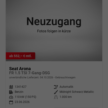
ab 552,– € mtl.
Seat Arona
FR 1.5 TSI 7-Gang-DSG
unverbindliche Lieferzeit:
04.10.2026
Gebrauchtwagen
Fahrzeugnr.
1341427
Getriebe
Automatik
Kraftstoff
Benzin
Außenfarbe
Midnight Schwarz Metallic
Leistung
110 kW (150 PS)
Kilometerstand
1.000 km
23.06.2026