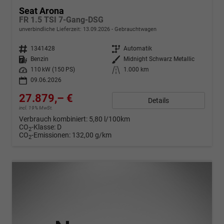
Seat Arona
FR 1.5 TSI 7-Gang-DSG
unverbindliche Lieferzeit:
13.09.2026
Gebrauchtwagen
Fahrzeugnr.
1341428
Getriebe
Automatik
Kraftstoff
Benzin
Außenfarbe
Midnight Schwarz Metallic
Leistung
110 kW (150 PS)
Kilometerstand
1.000 km
09.06.2026
27.879,– €
Details
incl. 19% MwSt.
Verbrauch kombiniert:
5,80 l/100km
CO
-Klasse:
D
2
CO
-Emissionen:
132,00 g/km
2