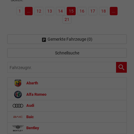
1
...
12
13
14
15
16
17
18
...
21
Gemerkte Fahrzeuge (
0
)
Schnellsuche
Fahrzeugnr.
Abarth
Alfa Romeo
Audi
Baic
Bentley