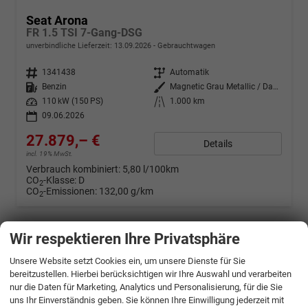
Seat Arona
FR 1.5 TSI 7-Gang-DSG
unverbindliche Lieferzeit:
13.09.2026
Gebrauchtwagen
Fahrzeugnr.
1341438
Getriebe
Automatik
Kraftstoff
Benzin
Außenfarbe
Magnetic Grau Metallic / Dach in Midnight Schwarz Metallic
Leistung
110 kW (150 PS)
Kilometerstand
1.000 km
09.06.2026
27.879,– €
Details
incl. 19% MwSt.
Verbrauch kombiniert:
5,80 l/100km
CO
-Klasse:
D
2
CO
-Emissionen:
132,00 g/km
2
Wir respektieren Ihre Privatsphäre
Unsere Website setzt Cookies ein, um unsere Dienste für Sie
bereitzustellen. Hierbei berücksichtigen wir Ihre Auswahl und verarbeiten
nur die Daten für Marketing, Analytics und Personalisierung, für die Sie
uns Ihr Einverständnis geben. Sie können Ihre Einwilligung jederzeit mit