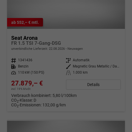
ab 552,– € mtl.
Seat Arona
FR 1.5 TSI 7-Gang-DSG
unverbindliche Lieferzeit:
22.08.2026
Neuwagen
Fahrzeugnr.
1341436
Getriebe
Automatik
Kraftstoff
Benzin
Außenfarbe
Magnetic Grau Metallic / Dach in Midnight Schwarz Metallic
Leistung
110 kW (150 PS)
Kilometerstand
1.000 km
27.879,– €
Details
incl. 19% MwSt.
Verbrauch kombiniert:
5,80 l/100km
CO
-Klasse:
D
2
CO
-Emissionen:
132,00 g/km
2