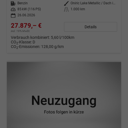
Kraftstoff
Benzin
Außenfarbe
Oniric Lake Metallic / Dach in Midnight Schwarz Metallic
Leistung
85 kW (116 PS)
Kilometerstand
1.000 km
26.06.2026
27.879,– €
Details
incl. 19% MwSt.
Verbrauch kombiniert:
5,60 l/100km
CO
-Klasse:
D
2
CO
-Emissionen:
128,00 g/km
2