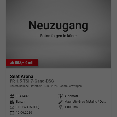
ab 552,– € mtl.
Seat Arona
FR 1.5 TSI 7-Gang-DSG
unverbindliche Lieferzeit:
13.09.2026
Gebrauchtwagen
Fahrzeugnr.
1341437
Getriebe
Automatik
Kraftstoff
Benzin
Außenfarbe
Magnetic Grau Metallic / Dach in Midnight Schwarz Metallic
Leistung
110 kW (150 PS)
Kilometerstand
1.000 km
10.06.2026