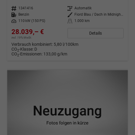
Fahrzeugnr.
1341416
Getriebe
Automatik
Kraftstoff
Benzin
Außenfarbe
Fiord Blau / Dach in Midnight Schwarz Metallic
Leistung
110 kW (150 PS)
Kilometerstand
1.000 km
28.039,– €
Details
incl. 19% MwSt.
Verbrauch kombiniert:
5,80 l/100km
CO
-Klasse:
D
2
CO
-Emissionen:
133,00 g/km
2