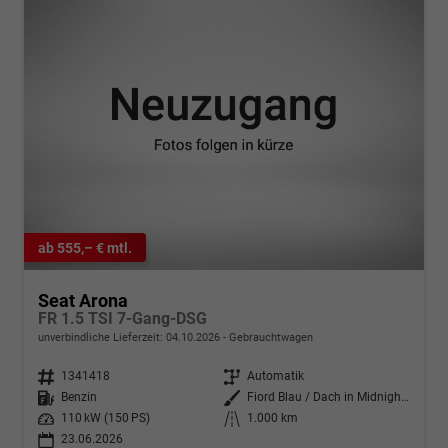
ab 555,– € mtl.
Seat Arona
FR 1.5 TSI 7-Gang-DSG
unverbindliche Lieferzeit:
04.10.2026
Gebrauchtwagen
Fahrzeugnr.
1341418
Getriebe
Automatik
Kraftstoff
Benzin
Außenfarbe
Fiord Blau / Dach in Midnight Schwarz Metallic
Leistung
110 kW (150 PS)
Kilometerstand
1.000 km
23.06.2026