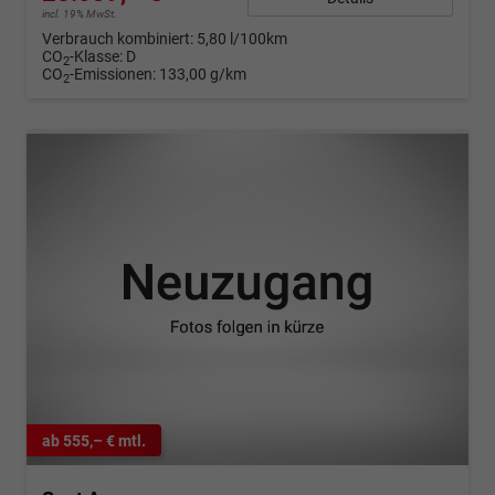
incl. 19% MwSt.
Verbrauch kombiniert:
5,80 l/100km
CO
-Klasse:
D
2
CO
-Emissionen:
133,00 g/km
2
ab 555,– € mtl.