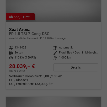
ab 555,– € mtl.
Seat Arona
FR 1.5 TSI 7-Gang-DSG
unverbindliche Lieferzeit:
11.12.2026
Neuwagen
Fahrzeugnr.
1341422
Getriebe
Automatik
Kraftstoff
Benzin
Außenfarbe
Fiord Blau / Dach in Midnight Schwarz Metallic
Leistung
110 kW (150 PS)
Kilometerstand
1.000 km
28.039,– €
Details
incl. 19% MwSt.
Verbrauch kombiniert:
5,80 l/100km
CO
-Klasse:
D
2
CO
-Emissionen:
133,00 g/km
2