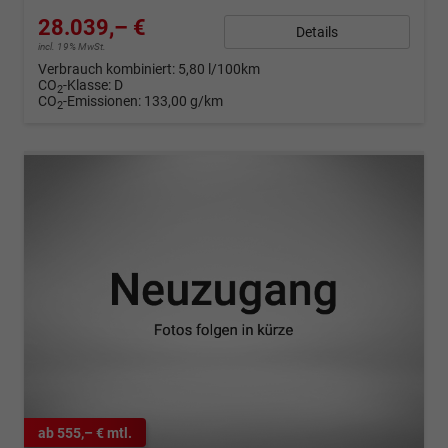
28.039,– €
Details
incl. 19% MwSt.
Verbrauch kombiniert:
5,80 l/100km
CO
-Klasse:
D
2
CO
-Emissionen:
133,00 g/km
2
ab 555,– € mtl.