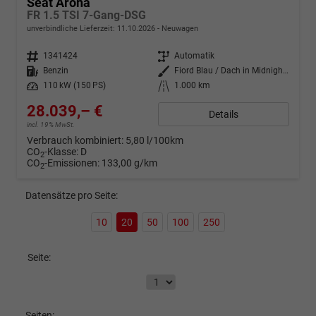
Seat Arona
FR 1.5 TSI 7-Gang-DSG
unverbindliche Lieferzeit:
11.10.2026
Neuwagen
Fahrzeugnr.
1341424
Getriebe
Automatik
Kraftstoff
Benzin
Außenfarbe
Fiord Blau / Dach in Midnight Schwarz Metallic
Leistung
110 kW (150 PS)
Kilometerstand
1.000 km
28.039,– €
Details
incl. 19% MwSt.
Verbrauch kombiniert:
5,80 l/100km
CO
-Klasse:
D
2
CO
-Emissionen:
133,00 g/km
2
Datensätze pro Seite:
10
20
50
100
250
Seite:
Seiten: