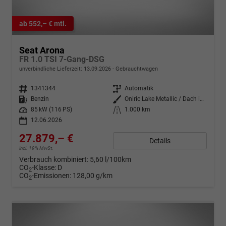
ab 552,– € mtl.
Seat Arona
FR 1.0 TSI 7-Gang-DSG
unverbindliche Lieferzeit:
13.09.2026
Gebrauchtwagen
Fahrzeugnr.
1341344
Getriebe
Automatik
Kraftstoff
Benzin
Außenfarbe
Oniric Lake Metallic / Dach in Midnight Schwarz Metallic
Leistung
85 kW (116 PS)
Kilometerstand
1.000 km
12.06.2026
27.879,– €
Details
incl. 19% MwSt.
Verbrauch kombiniert:
5,60 l/100km
CO
-Klasse:
D
2
CO
-Emissionen:
128,00 g/km
2