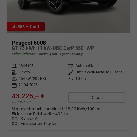
ab 856,– € mtl.
Peugeot 5008
GT 73 kWh 11 kW-OBC CarP 360° WP
sofort lieferbar
Fahrzeug mit Tageszulassung
Fahrzeugnr.
1344908
Getriebe
Automatik
Kraftstoff
Elektro
Außenfarbe
Okenit Weiß Metallic / Dachfarbe
Leistung
154 kW (209 PS)
Kilometerstand
10 km
21.04.2026
43.225,– €
Details
incl. 19% MwSt.
Stromverbrauch kombiniert:
18,00 kWh/100km
Elektrische Reichweite:
496 km
CO
-Klasse:
A
2
CO
-Emissionen:
0 g/km
2