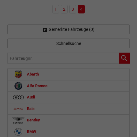
1
2
3
4
Gemerkte Fahrzeuge (
0
)
Schnellsuche
Fahrzeugnr.
Abarth
Alfa Romeo
Audi
Baic
Bentley
BMW