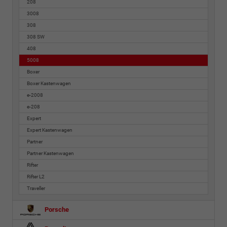
208
3008
308
308 SW
408
5008
Boxer
Boxer Kastenwagen
e-2008
e-208
Expert
Expert Kastenwagen
Partner
Partner Kastenwagen
Rifter
Rifter L2
Traveller
Porsche