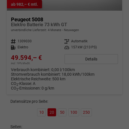
ab 982,– € mtl.
Peugeot 5008
Elektro Batterie 73 kWh GT
unverbindliche Lieferzeit:
4 Monate
Neuwagen
Fahrzeugnr.
1309030
Getriebe
Automatik
Kraftstoff
Elektro
Leistung
157 kW (213 PS)
49.594,– €
Details
incl. 19% MwSt.
Verbrauch kombiniert:
0,00 l/100km
Stromverbrauch kombiniert:
18,00 kWh/100km
Elektrische Reichweite:
500 km
CO
-Klasse:
A
2
CO
-Emissionen:
0 g/km
2
Datensätze pro Seite:
10
20
50
100
250
Seiten: