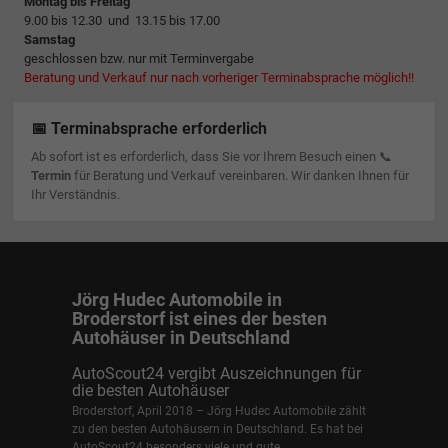
Montag bis Freitag
9.00 bis 12.30 und 13.15 bis 17.00
Samstag
geschlossen bzw. nur mit Terminvergabe
Beratung und Verkauf nur nach vorheriger Terminabsprache möglich!!
📅 Terminabsprache erforderlich
Ab sofort ist es erforderlich, dass Sie vor Ihrem Besuch einen 📞
Termin
für Beratung und Verkauf vereinbaren. Wir danken Ihnen für
Ihr Verständnis.
Jörg Hudec Automobile in
Broderstorf ist eines der besten
Autohäuser in Deutschland
AutoScout24 vergibt Auszeichnungen für
die besten Autohäuser
Broderstorf, April 2018 – Jörg Hudec Automobile zählt
zu den besten Autohäusern in Deutschland. Es hat bei
AutoScout24 besonders viele und gute