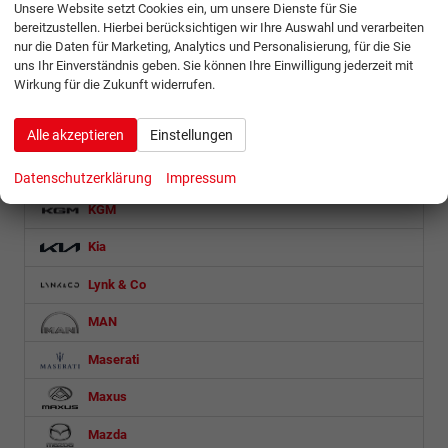
Unsere Website setzt Cookies ein, um unsere Dienste für Sie
Hyundai
bereitzustellen. Hierbei berücksichtigen wir Ihre Auswahl und verarbeiten
nur die Daten für Marketing, Analytics und Personalisierung, für die Sie
Isuzu
uns Ihr Einverständnis geben. Sie können Ihre Einwilligung jederzeit mit
Wirkung für die Zukunft widerrufen.
Iveco
Jaecoo
Alle akzeptieren
Einstellungen
Jeep
Datenschutzerklärung
Impressum
KGM
Kia
Lynk & Co
MAN
Maserati
Maxus
Mazda