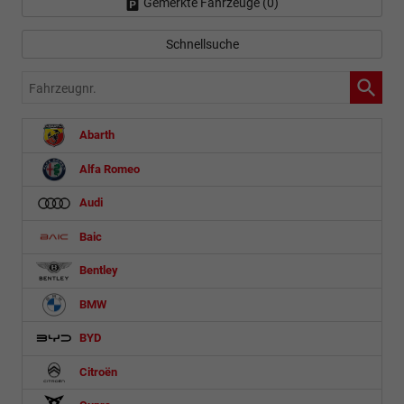
Gemerkte Fahrzeuge (
0
)
Schnellsuche
Fahrzeugnr.
Abarth
Alfa Romeo
Audi
Baic
Bentley
BMW
BYD
Citroën