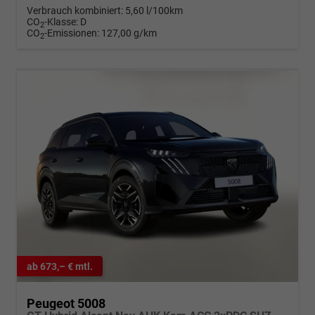
Verbrauch kombiniert:
5,60 l/100km
CO
-Klasse:
D
2
CO
-Emissionen:
127,00 g/km
2
ab 673,– € mtl.
Peugeot 5008