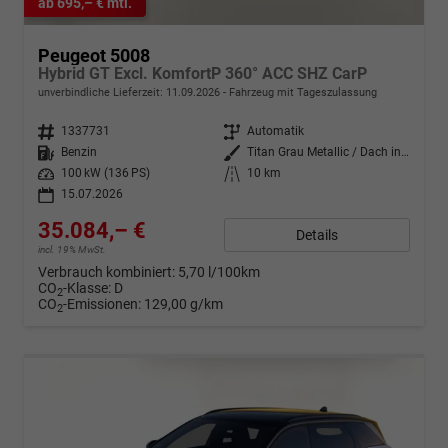
ab 695,– € mtl.
Peugeot 5008
Hybrid GT Excl. KomfortP 360° ACC SHZ CarP
unverbindliche Lieferzeit:
11.09.2026
Fahrzeug mit Tageszulassung
Fahrzeugnr.
1337731
Getriebe
Automatik
Kraftstoff
Benzin
Außenfarbe
Titan Grau Metallic / Dach in Pe
Leistung
100 kW (136 PS)
Kilometerstand
10 km
15.07.2026
35.084,– €
Details
incl. 19% MwSt.
Verbrauch kombiniert:
5,70 l/100km
CO
-Klasse:
D
2
CO
-Emissionen:
129,00 g/km
2