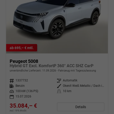
ab 695,– € mtl.
Peugeot 5008
Hybrid GT Excl. KomfortP 360° ACC SHZ CarP
unverbindliche Lieferzeit:
11.09.2026
Fahrzeug mit Tageszulassung
Fahrzeugnr.
1337732
Getriebe
Automatik
Kraftstoff
Benzin
Außenfarbe
Okenit Weiß Metallic / Dach in P
Leistung
100 kW (136 PS)
Kilometerstand
10 km
15.07.2026
35.084,– €
Details
incl. 19% MwSt.