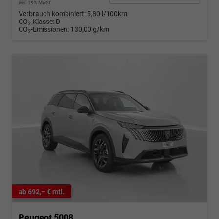
incl. 19% MwSt.
Verbrauch kombiniert:
5,80 l/100km
CO
-Klasse:
D
2
CO
-Emissionen:
130,00 g/km
2
ab 692,– € mtl.
Peugeot 5008