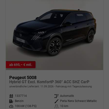
ab 695,– € mtl.
Peugeot 5008
Hybrid GT Excl. KomfortP 360° ACC SHZ CarP
unverbindliche Lieferzeit:
11.09.2026
Fahrzeug mit Tageszulassung
Fahrzeugnr.
1337714
Getriebe
Automatik
Kraftstoff
Benzin
Außenfarbe
Perla Nera Schwarz Metallic
Leistung
100 kW (136 PS)
Kilometerstand
10 km