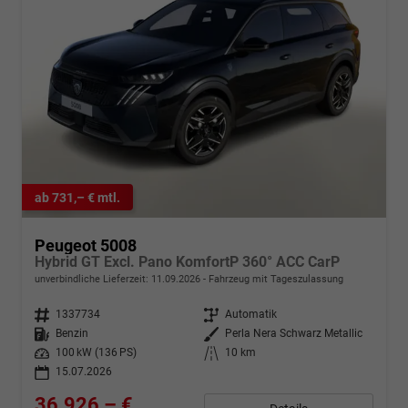
ab 731,– € mtl.
Peugeot 5008
Hybrid GT Excl. Pano KomfortP 360° ACC CarP
unverbindliche Lieferzeit:
11.09.2026
Fahrzeug mit Tageszulassung
Fahrzeugnr.
1337734
Getriebe
Automatik
Kraftstoff
Benzin
Außenfarbe
Perla Nera Schwarz Metallic
Leistung
100 kW (136 PS)
Kilometerstand
10 km
15.07.2026
36.926,– €