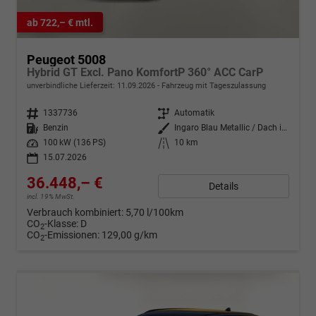
ab 722,– € mtl.
Peugeot 5008
Hybrid GT Excl. Pano KomfortP 360° ACC CarP
unverbindliche Lieferzeit:
11.09.2026
Fahrzeug mit Tageszulassung
Fahrzeugnr.
1337736
Getriebe
Automatik
Kraftstoff
Benzin
Außenfarbe
Ingaro Blau Metallic / Dach in P
Leistung
100 kW (136 PS)
Kilometerstand
10 km
15.07.2026
36.448,– €
Details
incl. 19% MwSt.
Verbrauch kombiniert:
5,70 l/100km
CO
-Klasse:
D
2
CO
-Emissionen:
129,00 g/km
2