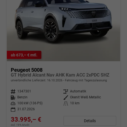
ab 673,– € mtl.
Peugeot 5008
GT Hybrid Alcant Nav AHK Kam ACC 2xPDC SHZ
unverbindliche Lieferzeit:
16.10.2026
Fahrzeug mit Tageszulassung
Fahrzeugnr.
1347301
Getriebe
Automatik
Kraftstoff
Benzin
Außenfarbe
Okenit Weiß Metallic
Leistung
100 kW (136 PS)
Kilometerstand
10 km
31.07.2026
33.995,– €
Details
incl. 19% MwSt.