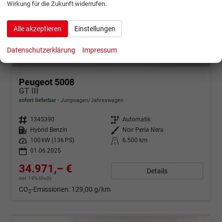
Wirkung für die Zukunft widerrufen.
Alle akzeptieren
Einstellungen
Datenschutzerklärung
Impressum
ab 692,– € mtl.
Peugeot 5008
GT III
sofort lieferbar
Jungwagen/Jahreswagen
Fahrzeugnr.
1345390
Getriebe
Automatik
Kraftstoff
Hybrid Benzin
Außenfarbe
Noir Perla Nera
Leistung
100 kW (136 PS)
Kilometerstand
6.500 km
01.06.2025
34.971,– €
Details
incl. 19% MwSt.
CO
-Emissionen:
129,00 g/km
2