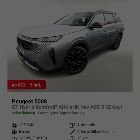
ab 672,– € mtl.
Peugeot 5008
GT Hybrid KomfortP AHK eHK Nav ACC SHZ Keyl
sofort lieferbar
Fahrzeug mit Tageszulassung
Fahrzeugnr.
1353240
Getriebe
Automatik
Kraftstoff
Benzin
Außenfarbe
Artense Silber Metallic
Leistung
100 kW (136 PS)
Kilometerstand
10 km