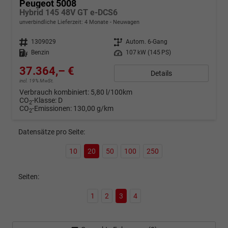
Peugeot 5008
Hybrid 145 48V GT e-DCS6
unverbindliche Lieferzeit:
4 Monate
Neuwagen
Fahrzeugnr.
1309029
Getriebe
Autom. 6-Gang
Kraftstoff
Benzin
Leistung
107 kW (145 PS)
37.364,– €
Details
incl. 19% MwSt.
Verbrauch kombiniert:
5,80 l/100km
CO
-Klasse:
D
2
CO
-Emissionen:
130,00 g/km
2
Datensätze pro Seite:
10
20
50
100
250
Seiten:
1
2
3
4