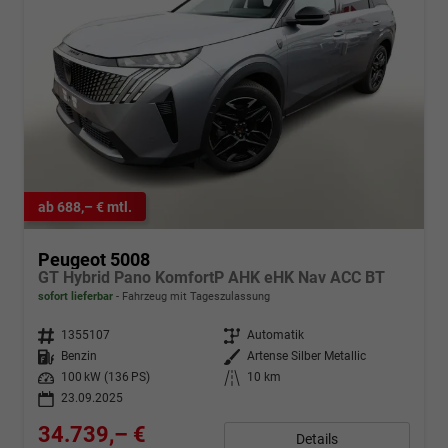
ab 688,– € mtl.
Peugeot 5008
GT Hybrid Pano KomfortP AHK eHK Nav ACC BT
sofort lieferbar
Fahrzeug mit Tageszulassung
Fahrzeugnr.
1355107
Getriebe
Automatik
Kraftstoff
Benzin
Außenfarbe
Artense Silber Metallic
Leistung
100 kW (136 PS)
Kilometerstand
10 km
23.09.2025
34.739,– €
Details