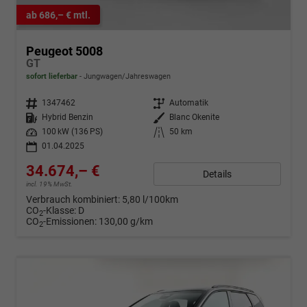
ab 686,– € mtl.
Peugeot 5008
GT
sofort lieferbar
Jungwagen/Jahreswagen
Fahrzeugnr.
1347462
Getriebe
Automatik
Kraftstoff
Hybrid Benzin
Außenfarbe
Blanc Okenite
Leistung
100 kW (136 PS)
Kilometerstand
50 km
01.04.2025
34.674,– €
Details
incl. 19% MwSt.
Verbrauch kombiniert:
5,80 l/100km
CO
-Klasse:
D
2
CO
-Emissionen:
130,00 g/km
2