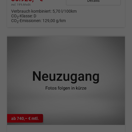
Details
incl. 19% MwSt.
Verbrauch kombiniert:
5,70 l/100km
CO
-Klasse:
D
2
CO
-Emissionen:
129,00 g/km
2
ab 740,– € mtl.