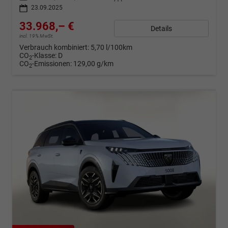
23.09.2025
33.968,– €
Details
incl. 19% MwSt.
Verbrauch kombiniert:
5,70 l/100km
CO
-Klasse:
D
2
CO
-Emissionen:
129,00 g/km
2