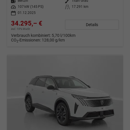
Kraftstoff
Benzin
Außenfarbe
Titan Grau
Leistung
107 kW (145 PS)
Kilometerstand
17.291 km
01.12.2025
34.295,– €
Details
incl. 19% MwSt.
Verbrauch kombiniert:
5,70 l/100km
CO
-Emissionen:
128,00 g/km
2