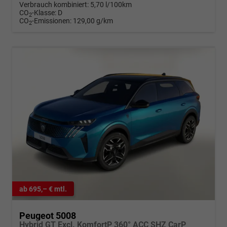
Verbrauch kombiniert:
5,70 l/100km
CO
-Klasse:
D
2
CO
-Emissionen:
129,00 g/km
2
ab 695,– € mtl.
Peugeot 5008
Hybrid GT Excl. KomfortP 360° ACC SHZ CarP