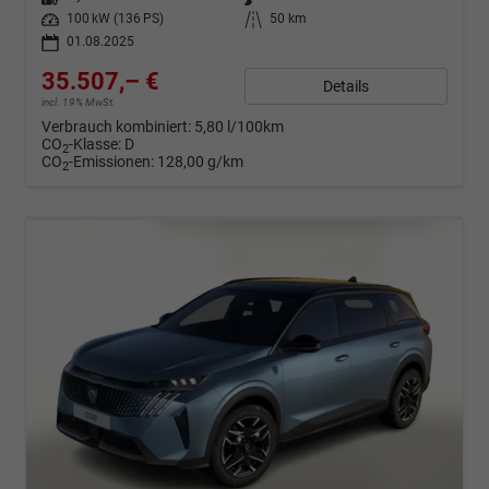
Leistung
100 kW (136 PS)
Kilometerstand
50 km
01.08.2025
35.507,– €
Details
incl. 19% MwSt.
Verbrauch kombiniert:
5,80 l/100km
CO
-Klasse:
D
2
CO
-Emissionen:
128,00 g/km
2