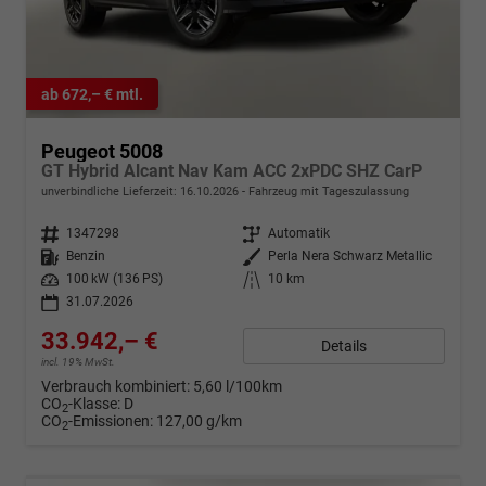
ab 672,– € mtl.
Peugeot 5008
GT Hybrid Alcant Nav Kam ACC 2xPDC SHZ CarP
unverbindliche Lieferzeit:
16.10.2026
Fahrzeug mit Tageszulassung
Fahrzeugnr.
1347298
Getriebe
Automatik
Kraftstoff
Benzin
Außenfarbe
Perla Nera Schwarz Metallic
Leistung
100 kW (136 PS)
Kilometerstand
10 km
31.07.2026
33.942,– €
Details
incl. 19% MwSt.
Verbrauch kombiniert:
5,60 l/100km
CO
-Klasse:
D
2
CO
-Emissionen:
127,00 g/km
2