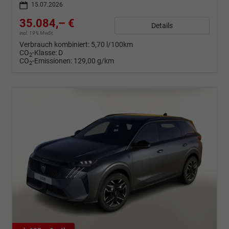
15.07.2026
35.084,– €
Details
incl. 19% MwSt.
Verbrauch kombiniert:
5,70 l/100km
CO
-Klasse:
D
2
CO
-Emissionen:
129,00 g/km
2