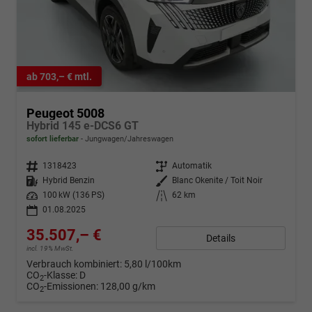
ab 703,– € mtl.
Peugeot 5008
Hybrid 145 e-DCS6 GT
sofort lieferbar
Jungwagen/Jahreswagen
Fahrzeugnr.
1318423
Getriebe
Automatik
Kraftstoff
Hybrid Benzin
Außenfarbe
Blanc Okenite / Toit Noir
Leistung
100 kW (136 PS)
Kilometerstand
62 km
01.08.2025
35.507,– €
Details
incl. 19% MwSt.
Verbrauch kombiniert:
5,80 l/100km
CO
-Klasse:
D
2
CO
-Emissionen:
128,00 g/km
2