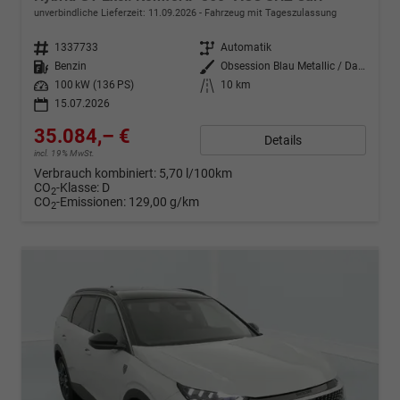
unverbindliche Lieferzeit:
11.09.2026
Fahrzeug mit Tageszulassung
Fahrzeugnr.
1337733
Getriebe
Automatik
Kraftstoff
Benzin
Außenfarbe
Obsession Blau Metallic / Dach i
Leistung
100 kW (136 PS)
Kilometerstand
10 km
15.07.2026
35.084,– €
Details
incl. 19% MwSt.
Verbrauch kombiniert:
5,70 l/100km
CO
-Klasse:
D
2
CO
-Emissionen:
129,00 g/km
2