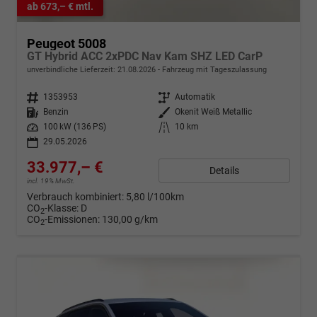
ab 673,– € mtl.
Peugeot 5008
GT Hybrid ACC 2xPDC Nav Kam SHZ LED CarP
unverbindliche Lieferzeit:
21.08.2026
Fahrzeug mit Tageszulassung
Fahrzeugnr.
1353953
Getriebe
Automatik
Kraftstoff
Benzin
Außenfarbe
Okenit Weiß Metallic
Leistung
100 kW (136 PS)
Kilometerstand
10 km
29.05.2026
33.977,– €
Details
incl. 19% MwSt.
Verbrauch kombiniert:
5,80 l/100km
CO
-Klasse:
D
2
CO
-Emissionen:
130,00 g/km
2