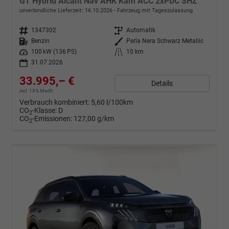
GT Hybrid Alcant Nav AHK Kam ACC 2xPDC SHZ
unverbindliche Lieferzeit:
16.10.2026
Fahrzeug mit Tageszulassung
Fahrzeugnr.
1347302
Getriebe
Automatik
Kraftstoff
Benzin
Außenfarbe
Perla Nera Schwarz Metallic
Leistung
100 kW (136 PS)
Kilometerstand
10 km
31.07.2026
33.995,– €
Details
incl. 19% MwSt.
Verbrauch kombiniert:
5,60 l/100km
CO
-Klasse:
D
2
CO
-Emissionen:
127,00 g/km
2