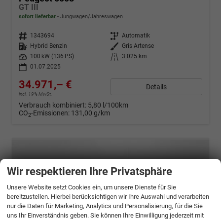
GT III
sofort lieferbar
Jungwagen/Jahreswagen
Fahrzeugnr.
1343694
Getriebe
Automatik
Kraftstoff
Hybrid Benzin
Außenfarbe
Gris Artense
Leistung
100 kW (136 PS)
Kilometerstand
3.025 km
01.07.2025
34.971,– €
Details
incl. 19% MwSt.
Verbrauch kombiniert:
5,80 l/100km
CO
-Emissionen:
131,00 g/km
2
Wir respektieren Ihre Privatsphäre
Unsere Website setzt Cookies ein, um unsere Dienste für Sie
bereitzustellen. Hierbei berücksichtigen wir Ihre Auswahl und verarbeiten
nur die Daten für Marketing, Analytics und Personalisierung, für die Sie
uns Ihr Einverständnis geben. Sie können Ihre Einwilligung jederzeit mit