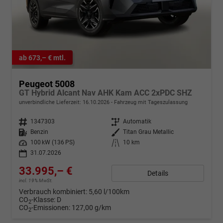
ab 673,– € mtl.
Peugeot 5008
GT Hybrid Alcant Nav AHK Kam ACC 2xPDC SHZ
unverbindliche Lieferzeit:
16.10.2026
Fahrzeug mit Tageszulassung
Fahrzeugnr.
1347303
Getriebe
Automatik
Kraftstoff
Benzin
Außenfarbe
Titan Grau Metallic
Leistung
100 kW (136 PS)
Kilometerstand
10 km
31.07.2026
33.995,– €
Details
incl. 19% MwSt.
Verbrauch kombiniert:
5,60 l/100km
CO
-Klasse:
D
2
CO
-Emissionen:
127,00 g/km
2