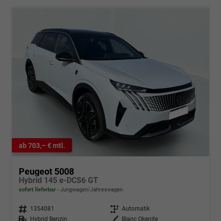
ab 703,– € mtl.
Peugeot 5008
Hybrid 145 e-DCS6 GT
sofort lieferbar
Jungwagen/Jahreswagen
Fahrzeugnr.
1354081
Getriebe
Automatik
Kraftstoff
Hybrid Benzin
Außenfarbe
Blanc Okenite