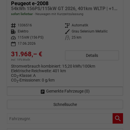
Peugeot e-2008
54kWh 156PS/115kW GT 2026, 401km WLTP | +17" ALU +360-Grad&RFK +Wärmepumpe +Adaptiver Tempomat +Apple CarPlay +SHZ +FULL-LED-Scheinwerfer +Getönte Scheiben
sofort lieferbar
Neuwagen mit Kurzzeitzulassung
Fahrzeugnr.
1336516
Getriebe
Automatik
Kraftstoff
Elektro
Außenfarbe
Grau Selenium Metallic
Leistung
115 kW (156 PS)
Kilometerstand
25 km
17.06.2026
31.968,– €
Details
incl. 19% MwSt.
Stromverbrauch kombiniert:
15,20 kWh/100km
Elektrische Reichweite:
401 km
CO
-Klasse:
A
2
CO
-Emissionen:
0 g/km
2
Gemerkte Fahrzeuge (
0
)
Schnellsuche
Fahrzeugnr.