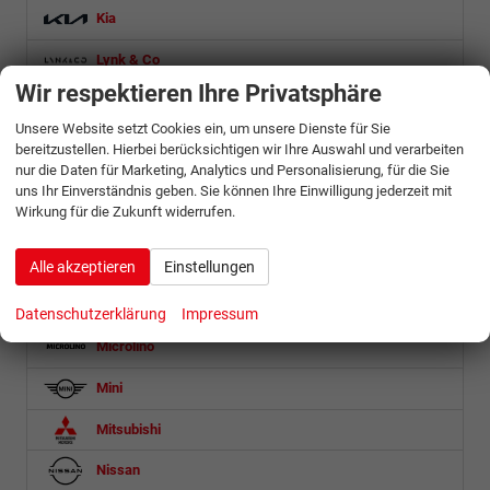
Kia
Lynk & Co
Wir respektieren Ihre Privatsphäre
MAN
Unsere Website setzt Cookies ein, um unsere Dienste für Sie
Maserati
bereitzustellen. Hierbei berücksichtigen wir Ihre Auswahl und verarbeiten
nur die Daten für Marketing, Analytics und Personalisierung, für die Sie
Maxus
uns Ihr Einverständnis geben. Sie können Ihre Einwilligung jederzeit mit
Wirkung für die Zukunft widerrufen.
Mazda
Mercedes-Benz
Alle akzeptieren
Einstellungen
MG
Datenschutzerklärung
Impressum
Microlino
Mini
Mitsubishi
Nissan