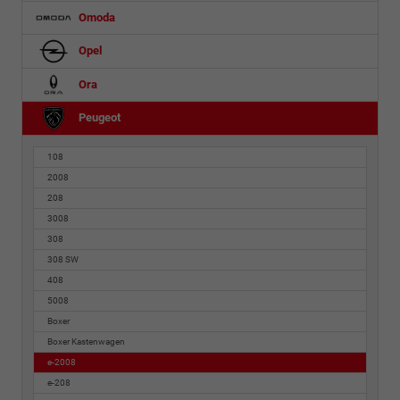
Omoda
Opel
Ora
Peugeot
108
2008
208
3008
308
308 SW
408
5008
Boxer
Boxer Kastenwagen
e-2008
e-208