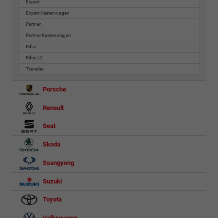
Expert
Expert Kastenwagen
Partner
Partner Kastenwagen
Rifter
Rifter L2
Traveller
Porsche
Renault
Seat
Skoda
Ssangyong
Suzuki
Toyota
Volkswagen