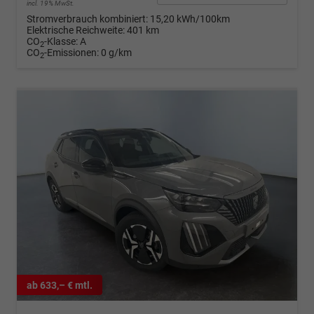
incl. 19% MwSt.
Stromverbrauch kombiniert:
15,20 kWh/100km
Elektrische Reichweite:
401 km
CO
-Klasse:
A
2
CO
-Emissionen:
0 g/km
2
ab 633,– € mtl.