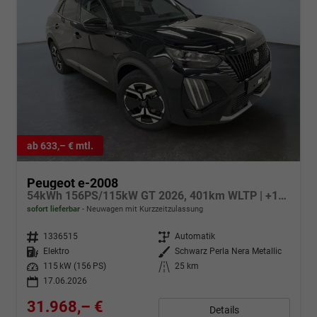
ab 633,– € mtl.
Peugeot e-2008
54kWh 156PS/115kW GT 2026, 401km WLTP | +17" ALU +360-Grad&RFK +Wärmepumpe +Adaptiver Tempomat +Apple CarPlay +SHZ +FULL-LED-Scheinwerfer +Getönte Scheiben
sofort lieferbar
Neuwagen mit Kurzzeitzulassung
Fahrzeugnr.
1336515
Getriebe
Automatik
Kraftstoff
Elektro
Außenfarbe
Schwarz Perla Nera Metallic
Leistung
115 kW (156 PS)
Kilometerstand
25 km
17.06.2026
31.968,– €
Details