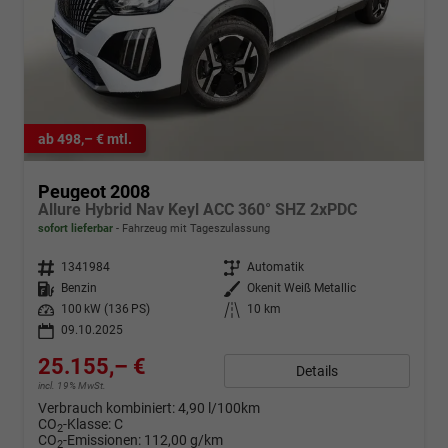
ab 498,– € mtl.
Peugeot 2008
Allure Hybrid Nav Keyl ACC 360° SHZ 2xPDC
sofort lieferbar
Fahrzeug mit Tageszulassung
Fahrzeugnr.
1341984
Getriebe
Automatik
Kraftstoff
Benzin
Außenfarbe
Okenit Weiß Metallic
Leistung
100 kW (136 PS)
Kilometerstand
10 km
09.10.2025
25.155,– €
Details
incl. 19% MwSt.
Verbrauch kombiniert:
4,90 l/100km
CO
-Klasse:
C
2
CO
-Emissionen:
112,00 g/km
2