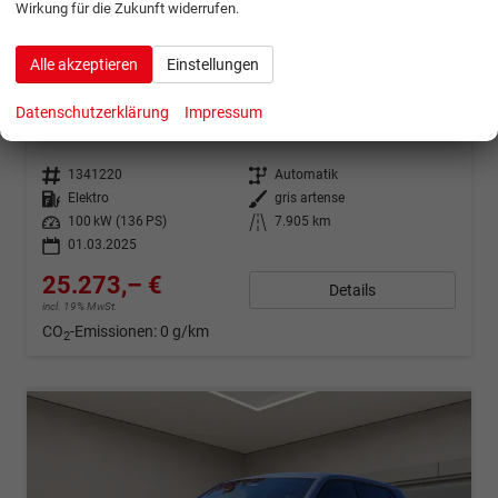
Wirkung für die Zukunft widerrufen.
ab 500,– € mtl.
Alle akzeptieren
Einstellungen
Peugeot 2008
50 kWh 136 ch Allure
Datenschutzerklärung
Impressum
sofort lieferbar
Jungwagen/Jahreswagen
Fahrzeugnr.
1341220
Getriebe
Automatik
Kraftstoff
Elektro
Außenfarbe
gris artense
Leistung
100 kW (136 PS)
Kilometerstand
7.905 km
01.03.2025
25.273,– €
Details
incl. 19% MwSt.
CO
-Emissionen:
0 g/km
2