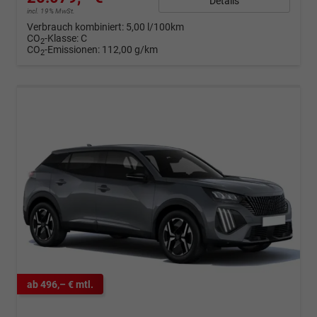
Details
incl. 19% MwSt.
Verbrauch kombiniert:
5,00 l/100km
CO
-Klasse:
C
2
CO
-Emissionen:
112,00 g/km
2
ab 496,– € mtl.