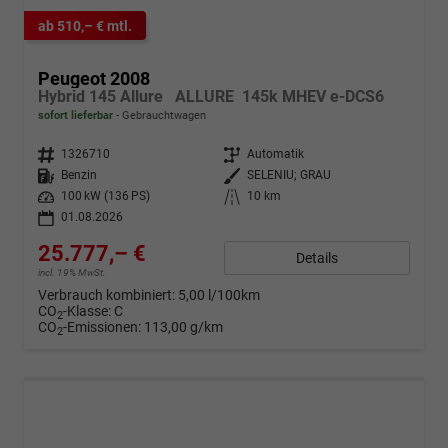
ab 510,– € mtl.
Peugeot 2008
Hybrid 145 Allure ALLURE 145k MHEV e-DCS6
sofort lieferbar
Gebrauchtwagen
Fahrzeugnr.
1326710
Getriebe
Automatik
Kraftstoff
Benzin
Außenfarbe
SELENIU; GRAU
Leistung
100 kW (136 PS)
Kilometerstand
10 km
01.08.2026
25.777,– €
Details
incl. 19% MwSt.
Verbrauch kombiniert:
5,00 l/100km
CO
-Klasse:
C
2
CO
-Emissionen:
113,00 g/km
2