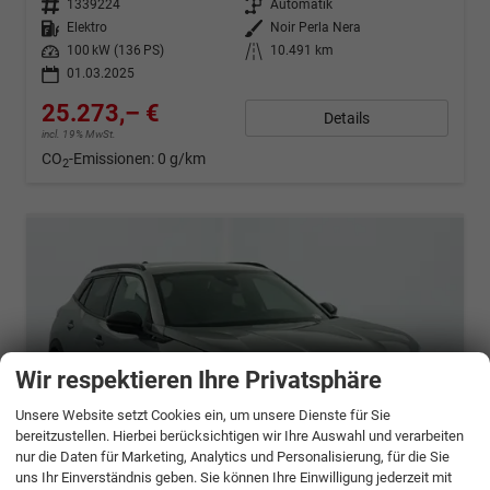
Fahrzeugnr.
1339224
Getriebe
Automatik
Kraftstoff
Elektro
Außenfarbe
Noir Perla Nera
Leistung
100 kW (136 PS)
Kilometerstand
10.491 km
01.03.2025
25.273,– €
Details
incl. 19% MwSt.
CO
-Emissionen:
0 g/km
2
Wir respektieren Ihre Privatsphäre
Unsere Website setzt Cookies ein, um unsere Dienste für Sie
bereitzustellen. Hierbei berücksichtigen wir Ihre Auswahl und verarbeiten
nur die Daten für Marketing, Analytics und Personalisierung, für die Sie
uns Ihr Einverständnis geben. Sie können Ihre Einwilligung jederzeit mit