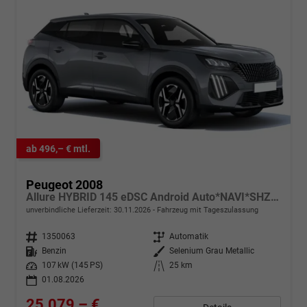
ab 496,– € mtl.
Peugeot 2008
Allure HYBRID 145 eDSC Android Auto*NAVI*SHZ*Keyless*ACC*360°*Totwinkel*Klimaauto
unverbindliche Lieferzeit:
30.11.2026
Fahrzeug mit Tageszulassung
Fahrzeugnr.
1350063
Getriebe
Automatik
Kraftstoff
Benzin
Außenfarbe
Selenium Grau Metallic
Leistung
107 kW (145 PS)
Kilometerstand
25 km
01.08.2026
25.079,– €