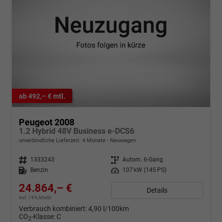
ab 492,– € mtl.
Peugeot 2008
1.2 Hybrid 48V Business e-DCS6
unverbindliche Lieferzeit:
4 Monate
Neuwagen
Fahrzeugnr.
1333243
Getriebe
Autom. 6-Gang
Kraftstoff
Benzin
Leistung
107 kW (145 PS)
24.864,– €
Details
incl. 19% MwSt.
Verbrauch kombiniert:
4,90 l/100km
CO
-Klasse:
C
2