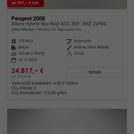
ab 491,– € mtl.
Peugeot 2008
Allure Hybrid Nav Keyl ACC 360° SHZ 2xPDC
sofort lieferbar
Fahrzeug mit Tageszulassung
Fahrzeugnr.
1333923
Getriebe
Automatik
Kraftstoff
Benzin
Außenfarbe
Artense Silber Metallic
Leistung
100 kW (136 PS)
Kilometerstand
10 km
10.10.2025
24.817,– €
Details
incl. 19% MwSt.
Verbrauch kombiniert:
4,90 l/100km
CO
-Klasse:
C
2
CO
-Emissionen:
112,00 g/km
2