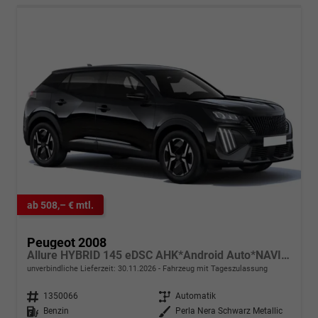
ab 508,– € mtl.
Peugeot 2008
Allure HYBRID 145 eDSC AHK*Android Auto*NAVI*SHZ*Keyless*ACC*360°*Totwinkel*Klimaauto
unverbindliche Lieferzeit:
30.11.2026
Fahrzeug mit Tageszulassung
Fahrzeugnr.
1350066
Getriebe
Automatik
Kraftstoff
Benzin
Außenfarbe
Perla Nera Schwarz Metallic