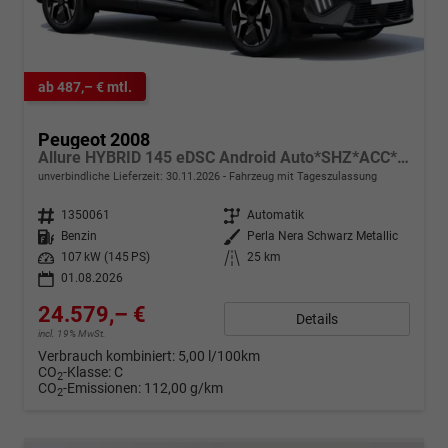
ab 487,– € mtl.
Peugeot 2008
Allure HYBRID 145 eDSC Android Auto*SHZ*ACC*360°*Totwinkel*Klimaauto
unverbindliche Lieferzeit:
30.11.2026
Fahrzeug mit Tageszulassung
Fahrzeugnr.
1350061
Getriebe
Automatik
Kraftstoff
Benzin
Außenfarbe
Perla Nera Schwarz Metallic
Leistung
107 kW (145 PS)
Kilometerstand
25 km
01.08.2026
24.579,– €
Details
incl. 19% MwSt.
Verbrauch kombiniert:
5,00 l/100km
CO
-Klasse:
C
2
CO
-Emissionen:
112,00 g/km
2