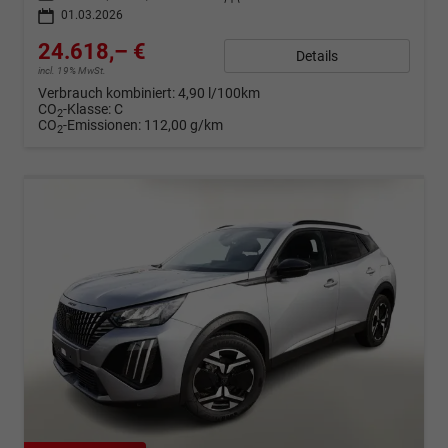
01.03.2026
24.618,– €
Details
incl. 19% MwSt.
Verbrauch kombiniert:
4,90 l/100km
CO
-Klasse:
C
2
CO
-Emissionen:
112,00 g/km
2