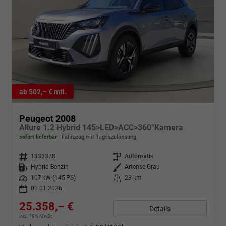
ab 502,– € mtl.
Peugeot 2008
Allure 1.2 Hybrid 145>LED>ACC>360°Kamera
sofort lieferbar
Fahrzeug mit Tageszulassung
Fahrzeugnr.
1333378
Getriebe
Automatik
Kraftstoff
Hybrid Benzin
Außenfarbe
Artense Grau
Leistung
107 kW (145 PS)
Kilometerstand
23 km
01.01.2026
25.358,– €
Details
incl. 19% MwSt.