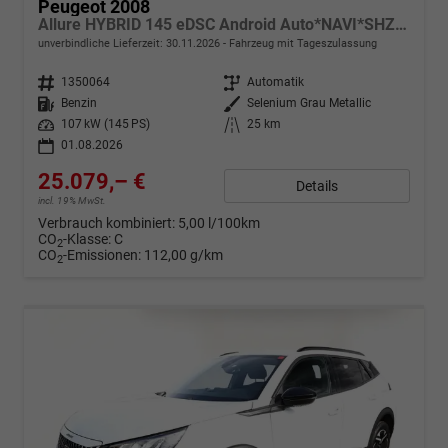
Peugeot 2008
Allure HYBRID 145 eDSC Android Auto*NAVI*SHZ*Keyless*ACC*360°*Totwinkel*Klimaauto
unverbindliche Lieferzeit:
30.11.2026
Fahrzeug mit Tageszulassung
Fahrzeugnr.
1350064
Getriebe
Automatik
Kraftstoff
Benzin
Außenfarbe
Selenium Grau Metallic
Leistung
107 kW (145 PS)
Kilometerstand
25 km
01.08.2026
25.079,– €
Details
incl. 19% MwSt.
Verbrauch kombiniert:
5,00 l/100km
CO
-Klasse:
C
2
CO
-Emissionen:
112,00 g/km
2