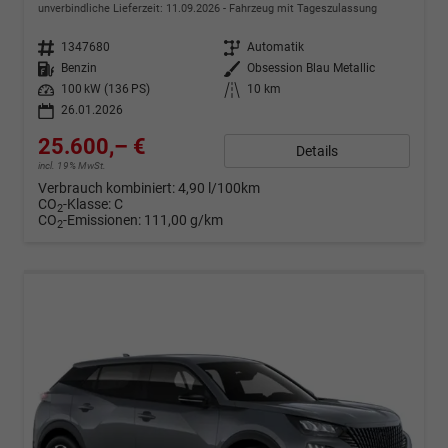
unverbindliche Lieferzeit:
11.09.2026
Fahrzeug mit Tageszulassung
Fahrzeugnr.
1347680
Getriebe
Automatik
Kraftstoff
Benzin
Außenfarbe
Obsession Blau Metallic
Leistung
100 kW (136 PS)
Kilometerstand
10 km
26.01.2026
25.600,– €
Details
incl. 19% MwSt.
Verbrauch kombiniert:
4,90 l/100km
CO
-Klasse:
C
2
CO
-Emissionen:
111,00 g/km
2