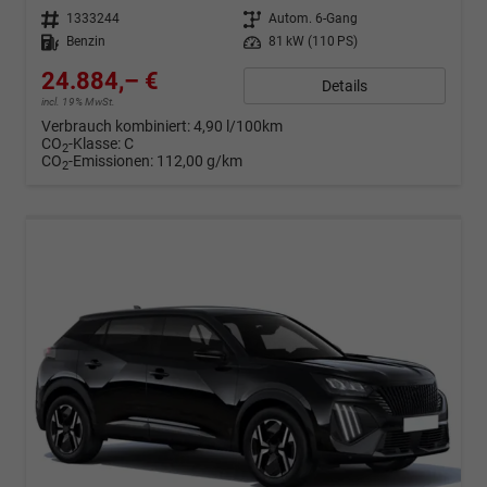
Fahrzeugnr.
1333244
Getriebe
Autom. 6-Gang
Kraftstoff
Benzin
Leistung
81 kW (110 PS)
24.884,– €
Details
incl. 19% MwSt.
Verbrauch kombiniert:
4,90 l/100km
CO
-Klasse:
C
2
CO
-Emissionen:
112,00 g/km
2