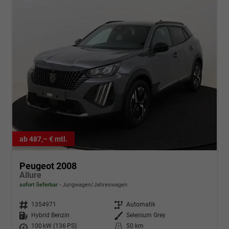
ab 487,– € mtl.
Peugeot 2008
Allure
sofort lieferbar
Jungwagen/Jahreswagen
Fahrzeugnr.
1354971
Getriebe
Automatik
Kraftstoff
Hybrid Benzin
Außenfarbe
Selenium Grey
Leistung
100 kW (136 PS)
Kilometerstand
50 km