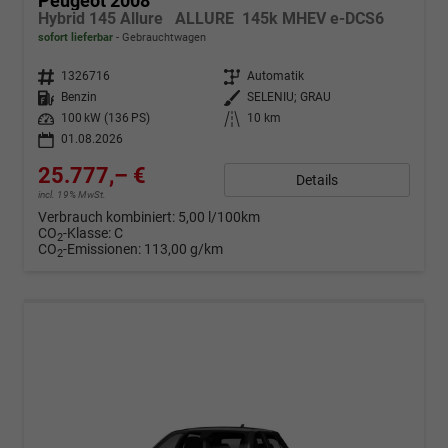
Peugeot 2008
Hybrid 145 Allure ALLURE 145k MHEV e-DCS6
sofort lieferbar
Gebrauchtwagen
Fahrzeugnr.
1326716
Getriebe
Automatik
Kraftstoff
Benzin
Außenfarbe
SELENIU; GRAU
Leistung
100 kW (136 PS)
Kilometerstand
10 km
01.08.2026
25.777,– €
Details
incl. 19% MwSt.
Verbrauch kombiniert:
5,00 l/100km
CO
-Klasse:
C
2
CO
-Emissionen:
113,00 g/km
2