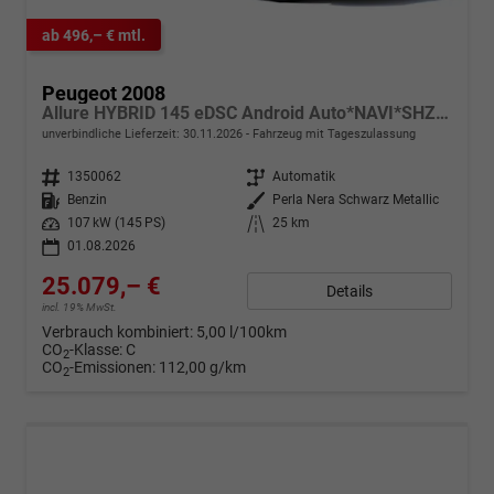
ab 496,– € mtl.
Peugeot 2008
Allure HYBRID 145 eDSC Android Auto*NAVI*SHZ*Keyless*ACC*360°*Totwinkel*Klimaauto
unverbindliche Lieferzeit:
30.11.2026
Fahrzeug mit Tageszulassung
Fahrzeugnr.
1350062
Getriebe
Automatik
Kraftstoff
Benzin
Außenfarbe
Perla Nera Schwarz Metallic
Leistung
107 kW (145 PS)
Kilometerstand
25 km
01.08.2026
25.079,– €
Details
incl. 19% MwSt.
Verbrauch kombiniert:
5,00 l/100km
CO
-Klasse:
C
2
CO
-Emissionen:
112,00 g/km
2