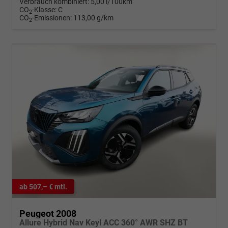
Verbrauch kombiniert:
5,00 l/100km
CO
-Klasse:
C
2
CO
-Emissionen:
113,00 g/km
2
ab 507,– € mtl.
Peugeot 2008
Allure Hybrid Nav Keyl ACC 360° AWR SHZ BT