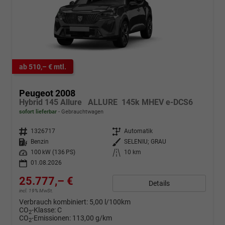
ab 510,– € mtl.
Peugeot 2008
Hybrid 145 Allure ALLURE 145k MHEV e-DCS6
sofort lieferbar
Gebrauchtwagen
Fahrzeugnr.
1326717
Getriebe
Automatik
Kraftstoff
Benzin
Außenfarbe
SELENIU; GRAU
Leistung
100 kW (136 PS)
Kilometerstand
10 km
01.08.2026
25.777,– €
Details
incl. 19% MwSt.
Verbrauch kombiniert:
5,00 l/100km
CO
-Klasse:
C
2
CO
-Emissionen:
113,00 g/km
2