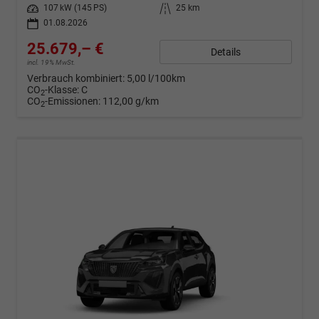
Leistung
107 kW (145 PS)
Kilometerstand
25 km
01.08.2026
25.679,– €
Details
incl. 19% MwSt.
Verbrauch kombiniert:
5,00 l/100km
CO
-Klasse:
C
2
CO
-Emissionen:
112,00 g/km
2