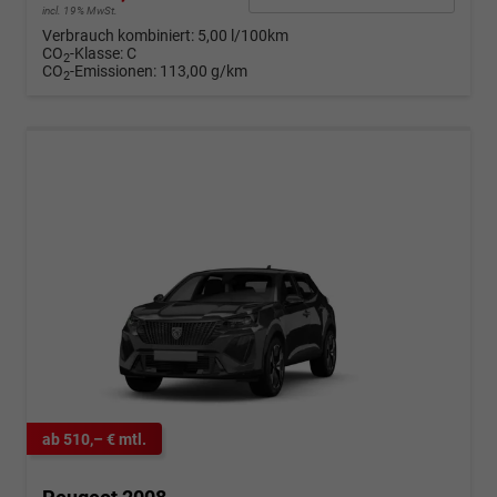
incl. 19% MwSt.
Verbrauch kombiniert:
5,00 l/100km
CO
-Klasse:
C
2
CO
-Emissionen:
113,00 g/km
2
ab 510,– € mtl.