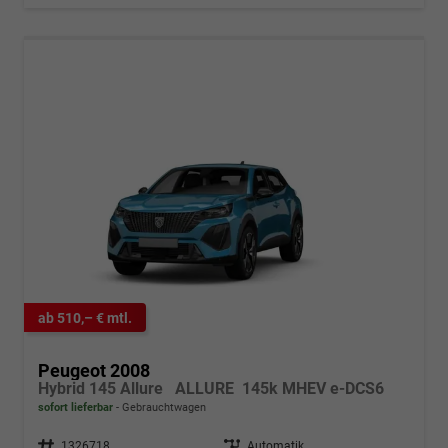
ab 510,– € mtl.
Peugeot 2008
Hybrid 145 Allure ALLURE 145k MHEV e-DCS6
sofort lieferbar
Gebrauchtwagen
Fahrzeugnr.
1326718
Getriebe
Automatik