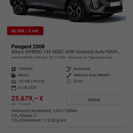
ab 508,– € mtl.
Peugeot 2008
Allure HYBRID 145 eDSC AHK*Android Auto*NAVI*SHZ*Keyless*ACC*360°*Totwinkel*Klimaauto
unverbindliche Lieferzeit:
30.11.2026
Fahrzeug mit Tageszulassung
Fahrzeugnr.
1350065
Getriebe
Automatik
Kraftstoff
Benzin
Außenfarbe
Selenium Grau Metallic
Leistung
107 kW (145 PS)
Kilometerstand
25 km
01.08.2026
25.679,– €
Details
incl. 19% MwSt.
Verbrauch kombiniert:
5,00 l/100km
CO
-Klasse:
C
2
CO
-Emissionen:
112,00 g/km
2