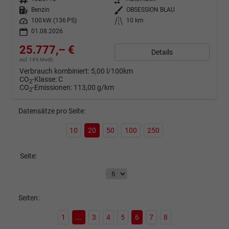
Kraftstoff
Benzin
Außenfarbe
OBSESSION BLAU
Leistung
100 kW (136 PS)
Kilometerstand
10 km
01.08.2026
25.777,– €
Details
incl. 19% MwSt.
Verbrauch kombiniert:
5,00 l/100km
CO
-Klasse:
C
2
CO
-Emissionen:
113,00 g/km
2
Datensätze pro Seite:
10
20
50
100
250
Seite:
Seiten:
1
...
3
4
5
6
7
8