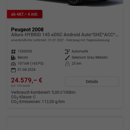
ab 487,– € mtl.
Peugeot 2008
Allure HYBRID 145 eDSC Android Auto*SHZ*ACC*360°*Totwinkel*Klimaauto
unverbindliche Lieferzeit:
31.01.2027
Fahrzeug mit Tageszulassung
Fahrzeugnr.
1350059
Getriebe
Automatik
Kraftstoff
Benzin
Außenfarbe
Selenium Grau Metallic
Leistung
107 kW (145 PS)
Kilometerstand
25 km
01.08.2026
24.579,– €
Details
incl. 19% MwSt.
Verbrauch kombiniert:
5,00 l/100km
CO
-Klasse:
C
2
CO
-Emissionen:
112,00 g/km
2