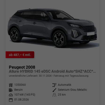
ab 487,– € mtl.
Peugeot 2008
Allure HYBRID 145 eDSC Android Auto*SHZ*ACC*360°*Totwinkel*Klimaauto
unverbindliche Lieferzeit:
30.11.2026
Fahrzeug mit Tageszulassung
Fahrzeugnr.
1350060
Getriebe
Automatik
Kraftstoff
Benzin
Außenfarbe
Selenium Grau Metallic
Leistung
107 kW (145 PS)
Kilometerstand
25 km
01.08.2026