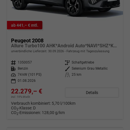
ab 441,– € mtl.
Peugeot 2008
Allure Turbo100 AHK*Android Auto*NAVI*SHZ*Keyless*ACC*360°*Totwinkel*Klimaauto
unverbindliche Lieferzeit:
30.09.2026
Fahrzeug mit Tageszulassung
Fahrzeugnr.
1350057
Getriebe
Schaltgetriebe
Kraftstoff
Benzin
Außenfarbe
Selenium Grau Metallic
Leistung
74 kW (101 PS)
Kilometerstand
25 km
01.08.2026
22.279,– €
Details
incl. 19% MwSt.
Verbrauch kombiniert:
5,70 l/100km
CO
-Klasse:
D
2
CO
-Emissionen:
128,00 g/km
2