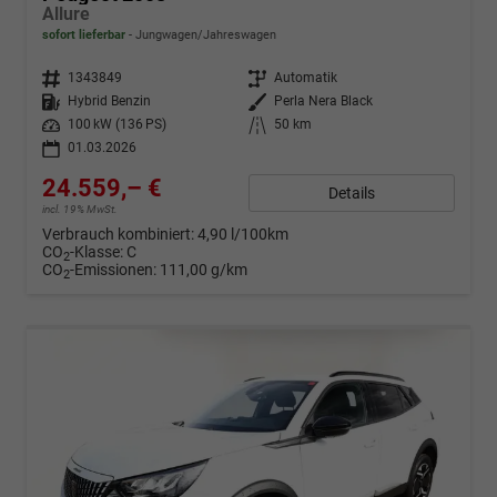
Allure
sofort lieferbar
Jungwagen/Jahreswagen
Fahrzeugnr.
1343849
Getriebe
Automatik
Kraftstoff
Hybrid Benzin
Außenfarbe
Perla Nera Black
Leistung
100 kW (136 PS)
Kilometerstand
50 km
01.03.2026
24.559,– €
Details
incl. 19% MwSt.
Verbrauch kombiniert:
4,90 l/100km
CO
-Klasse:
C
2
CO
-Emissionen:
111,00 g/km
2