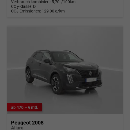
Verbrauch kombiniert:
5,70 l/100km
CO
-Klasse:
D
2
CO
-Emissionen:
129,00 g/km
2
ab 470,– € mtl.
Peugeot 2008
Allure