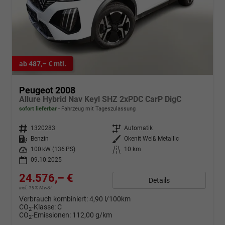
ab 487,– € mtl.
Peugeot 2008
Allure Hybrid Nav Keyl SHZ 2xPDC CarP DigC
sofort lieferbar
Fahrzeug mit Tageszulassung
Fahrzeugnr.
1320283
Getriebe
Automatik
Kraftstoff
Benzin
Außenfarbe
Okenit Weiß Metallic
Leistung
100 kW (136 PS)
Kilometerstand
10 km
09.10.2025
24.576,– €
Details
incl. 19% MwSt.
Verbrauch kombiniert:
4,90 l/100km
CO
-Klasse:
C
2
CO
-Emissionen:
112,00 g/km
2