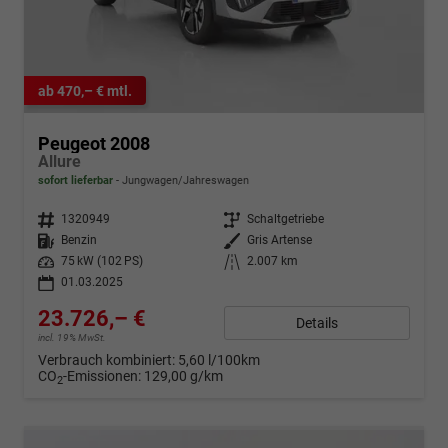
ab 470,– € mtl.
Peugeot 2008
Allure
sofort lieferbar
Jungwagen/Jahreswagen
Fahrzeugnr.
1320949
Getriebe
Schaltgetriebe
Kraftstoff
Benzin
Außenfarbe
Gris Artense
Leistung
75 kW (102 PS)
Kilometerstand
2.007 km
01.03.2025
23.726,– €
Details
incl. 19% MwSt.
Verbrauch kombiniert:
5,60 l/100km
CO
-Emissionen:
129,00 g/km
2