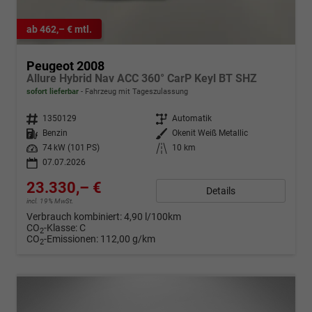
ab 462,– € mtl.
Peugeot 2008
Allure Hybrid Nav ACC 360° CarP Keyl BT SHZ
sofort lieferbar
Fahrzeug mit Tageszulassung
Fahrzeugnr.
1350129
Getriebe
Automatik
Kraftstoff
Benzin
Außenfarbe
Okenit Weiß Metallic
Leistung
74 kW (101 PS)
Kilometerstand
10 km
07.07.2026
23.330,– €
Details
incl. 19% MwSt.
Verbrauch kombiniert:
4,90 l/100km
CO
-Klasse:
C
2
CO
-Emissionen:
112,00 g/km
2