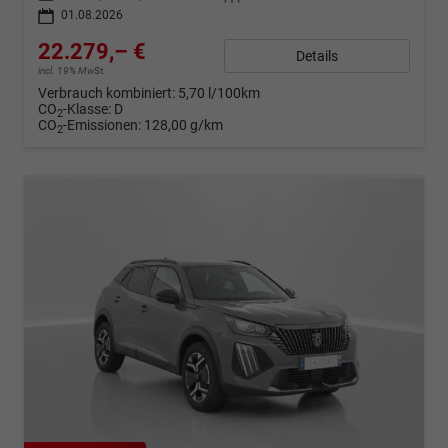
01.08.2026
22.279,– €
Details
incl. 19% MwSt.
Verbrauch kombiniert:
5,70 l/100km
CO
-Klasse:
D
2
CO
-Emissionen:
128,00 g/km
2