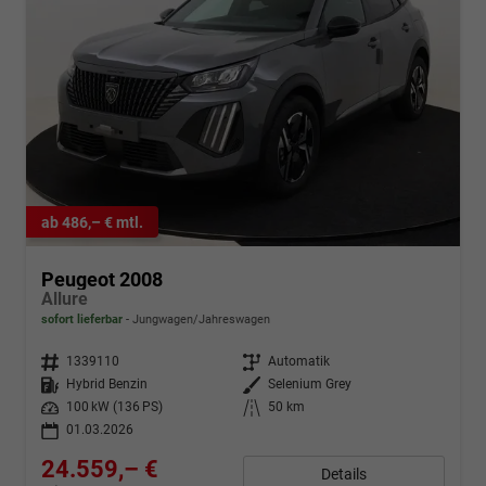
ab 486,– € mtl.
Peugeot 2008
Allure
sofort lieferbar
Jungwagen/Jahreswagen
Fahrzeugnr.
1339110
Getriebe
Automatik
Kraftstoff
Hybrid Benzin
Außenfarbe
Selenium Grey
Leistung
100 kW (136 PS)
Kilometerstand
50 km
01.03.2026
24.559,– €
Details