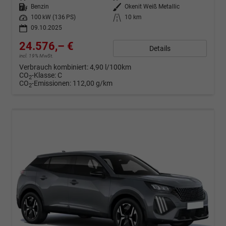
Kraftstoff
Benzin
Außenfarbe
Okenit Weiß Metallic
Leistung
100 kW (136 PS)
Kilometerstand
10 km
09.10.2025
24.576,– €
Details
incl. 19% MwSt.
Verbrauch kombiniert:
4,90 l/100km
CO
-Klasse:
C
2
CO
-Emissionen:
112,00 g/km
2