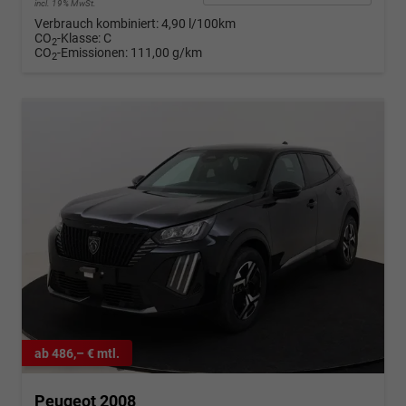
incl. 19% MwSt.
Verbrauch kombiniert:
4,90 l/100km
CO
-Klasse:
C
2
CO
-Emissionen:
111,00 g/km
2
ab 486,– € mtl.
Peugeot 2008