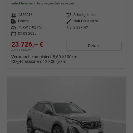
sofort lieferbar
Jungwagen/Jahreswagen
Fahrzeugnr.
1320916
Getriebe
Schaltgetriebe
Kraftstoff
Benzin
Außenfarbe
Noir Perla Nera
Leistung
75 kW (102 PS)
Kilometerstand
2.227 km
01.03.2025
23.726,– €
Details
incl. 19% MwSt.
Verbrauch kombiniert:
5,60 l/100km
CO
-Emissionen:
129,00 g/km
2