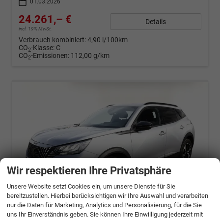
01.03.2026
24.261,– €
Details
incl. 19% MwSt.
Verbrauch kombiniert:
4,90 l/100km
CO
-Klasse:
C
2
CO
-Emissionen:
112,00 g/km
2
Wir respektieren Ihre Privatsphäre
Unsere Website setzt Cookies ein, um unsere Dienste für Sie
bereitzustellen. Hierbei berücksichtigen wir Ihre Auswahl und verarbeiten
nur die Daten für Marketing, Analytics und Personalisierung, für die Sie
uns Ihr Einverständnis geben. Sie können Ihre Einwilligung jederzeit mit
ab 481,– € mtl.