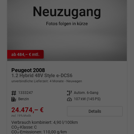
ab 484,– € mtl.
Peugeot 2008
1.2 Hybrid 48V Style e-DCS6
unverbindliche Lieferzeit:
4 Monate
Neuwagen
Fahrzeugnr.
1333247
Getriebe
Autom. 6-Gang
Kraftstoff
Benzin
Leistung
107 kW (145 PS)
24.474,– €
Details
incl. 19% MwSt.
Verbrauch kombiniert:
4,90 l/100km
CO
-Klasse:
C
2
CO
-Emissionen:
110,00 g/km
2