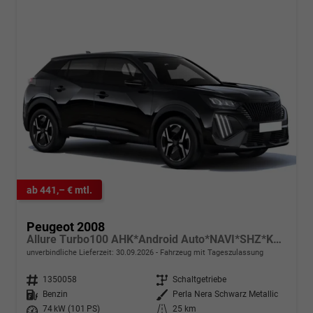
ab 441,– € mtl.
Peugeot 2008
Allure Turbo100 AHK*Android Auto*NAVI*SHZ*Keyless*ACC*360°*Totwinkel*Klimaauto
unverbindliche Lieferzeit:
30.09.2026
Fahrzeug mit Tageszulassung
Fahrzeugnr.
1350058
Getriebe
Schaltgetriebe
Kraftstoff
Benzin
Außenfarbe
Perla Nera Schwarz Metallic
Leistung
74 kW (101 PS)
Kilometerstand
25 km