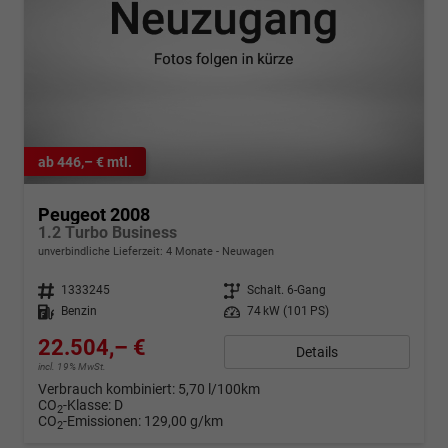
ab 446,– € mtl.
Peugeot 2008
1.2 Turbo Business
unverbindliche Lieferzeit:
4 Monate
Neuwagen
Fahrzeugnr.
1333245
Getriebe
Schalt. 6-Gang
Kraftstoff
Benzin
Leistung
74 kW (101 PS)
22.504,– €
Details
incl. 19% MwSt.
Verbrauch kombiniert:
5,70 l/100km
CO
-Klasse:
D
2
CO
-Emissionen:
129,00 g/km
2