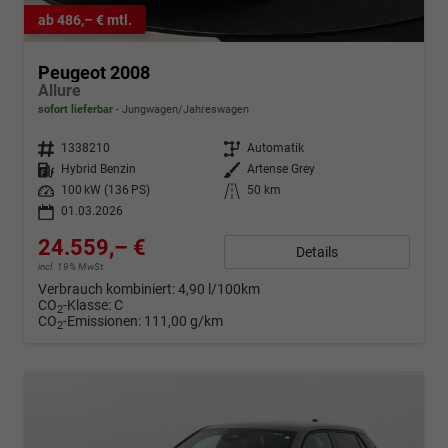
ab 486,– € mtl.
Peugeot 2008
Allure
sofort lieferbar
Jungwagen/Jahreswagen
Fahrzeugnr.
1338210
Getriebe
Automatik
Kraftstoff
Hybrid Benzin
Außenfarbe
Artense Grey
Leistung
100 kW (136 PS)
Kilometerstand
50 km
01.03.2026
24.559,– €
Details
incl. 19% MwSt.
Verbrauch kombiniert:
4,90 l/100km
CO
-Klasse:
C
2
CO
-Emissionen:
111,00 g/km
2