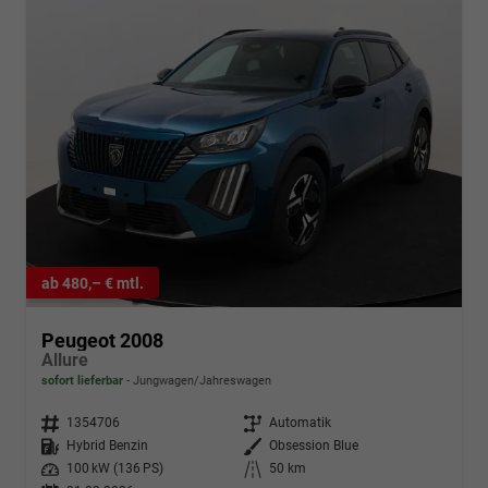
ab 480,– € mtl.
Peugeot 2008
Allure
sofort lieferbar
Jungwagen/Jahreswagen
Fahrzeugnr.
1354706
Getriebe
Automatik
Kraftstoff
Hybrid Benzin
Außenfarbe
Obsession Blue
Leistung
100 kW (136 PS)
Kilometerstand
50 km