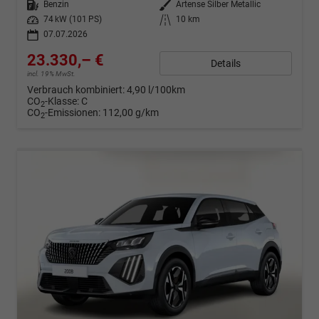
Kraftstoff
Benzin
Außenfarbe
Artense Silber Metallic
Leistung
74 kW (101 PS)
Kilometerstand
10 km
07.07.2026
23.330,– €
Details
incl. 19% MwSt.
Verbrauch kombiniert:
4,90 l/100km
CO
-Klasse:
C
2
CO
-Emissionen:
112,00 g/km
2