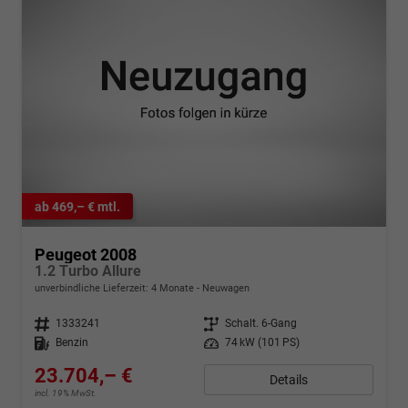
ab 469,– € mtl.
Peugeot 2008
1.2 Turbo Allure
unverbindliche Lieferzeit:
4 Monate
Neuwagen
Fahrzeugnr.
1333241
Getriebe
Schalt. 6-Gang
Kraftstoff
Benzin
Leistung
74 kW (101 PS)
23.704,– €
Details
incl. 19% MwSt.