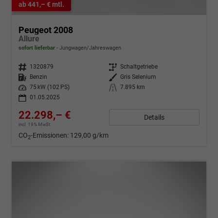
ab 441,– € mtl.
Peugeot 2008
Allure
sofort lieferbar
Jungwagen/Jahreswagen
Fahrzeugnr.
1320879
Getriebe
Schaltgetriebe
Kraftstoff
Benzin
Außenfarbe
Gris Selenium
Leistung
75 kW (102 PS)
Kilometerstand
7.895 km
01.05.2025
22.298,– €
Details
incl. 19% MwSt.
CO
-Emissionen:
129,00 g/km
2