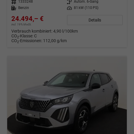
Fahrzeugnr.
1333248
Getriebe
Autom. 6-Gang
Kraftstoff
Benzin
Leistung
81 kW (110 PS)
24.494,– €
Details
incl. 19% MwSt.
Verbrauch kombiniert:
4,90 l/100km
CO
-Klasse:
C
2
CO
-Emissionen:
112,00 g/km
2