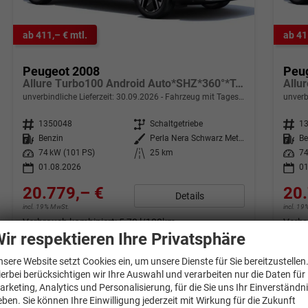
ab 411,– € mtl.
ab 41
Peugeot 2008
Peu
Allure Turbo100 Android Auto*SHZ*360°*Totwinkel*Klimaauto
unverbindliche Lieferzeit:
30.09.2026
Fahrzeug mit Tageszulassung
unverb
Fahrzeugnr.
1350048
Getriebe
Schaltgetriebe
Fahrzeugnr.
1
Kraftstoff
Benzin
Außenfarbe
Perla Nera Schwarz Metallic
Kraftstoff
Be
Leistung
74 kW (101 PS)
Kilometerstand
25 km
Leistung
74
01.08.2026
01
20.779,– €
20.
Details
incl. 19% MwSt.
incl. 1
Verbrauch kombiniert:
5,70 l/100km
Verbr
CO
-Klasse:
D
CO
-
ir respektieren Ihre Privatsphäre
2
2
CO
-Emissionen:
128,00 g/km
CO
-
2
2
nsere Website setzt Cookies ein, um unsere Dienste für Sie bereitzustellen
ierbei berücksichtigen wir Ihre Auswahl und verarbeiten nur die Daten für
arketing, Analytics und Personalisierung, für die Sie uns Ihr Einverständn
eben. Sie können Ihre Einwilligung jederzeit mit Wirkung für die Zukunft