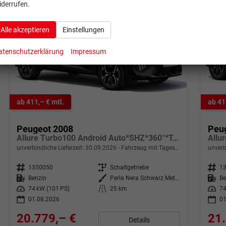
iderrufen.
Alle akzeptieren
Einstellungen
atenschutzerklärung
Impressum
ab 411,– € mtl.
ab 41
Peugeot 2008
Peu
Allure Turbo100 Android Auto*SHZ*360°*Totwinkel*Klimaauto
unverbindliche Lieferzeit:
30.09.2026
Fahrzeug mit Tageszulassung
unverb
Fahrzeugnr.
1350050
Getriebe
Schaltgetriebe
Fahrzeugnr.
1
Kraftstoff
Benzin
Außenfarbe
Perla Nera Schwarz Metallic
Kraftstoff
Be
Leistung
74 kW (101 PS)
Kilometerstand
25 km
Leistung
74
01.08.2026
01
20.779,– €
21.
Details