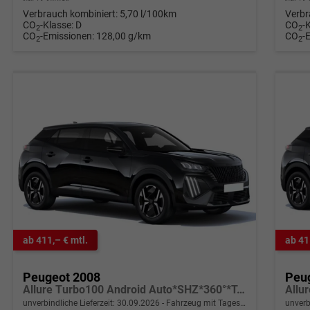
Verbrauch kombiniert:
5,70 l/100km
Verbr
CO
-Klasse:
D
CO
-
2
2
CO
-Emissionen:
128,00 g/km
CO
-
2
2
ab 411,– € mtl.
ab 41
Peugeot 2008
Peu
Allure Turbo100 Android Auto*SHZ*360°*Totwinkel*Klimaauto
unverbindliche Lieferzeit:
30.09.2026
Fahrzeug mit Tageszulassung
unverb