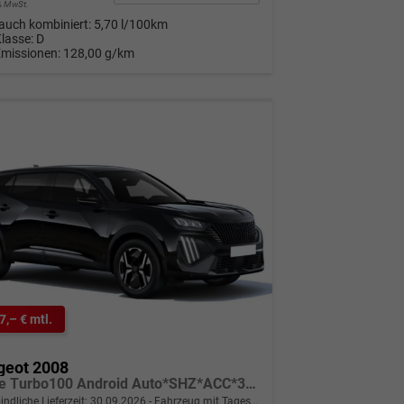
9% MwSt.
auch kombiniert:
5,70 l/100km
Klasse:
D
Emissionen:
128,00 g/km
7,– € mtl.
geot 2008
Allure Turbo100 Android Auto*SHZ*ACC*360°*Totwinkel*Klimaauto
indliche Lieferzeit:
30.09.2026
Fahrzeug mit Tageszulassung