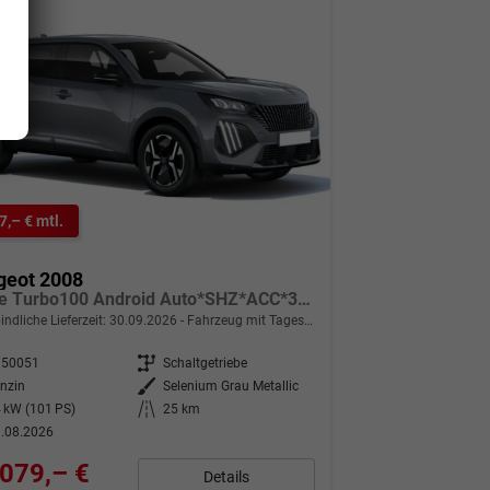
7,– € mtl.
geot 2008
Allure Turbo100 Android Auto*SHZ*ACC*360°*Totwinkel*Klimaauto
indliche Lieferzeit:
30.09.2026
Fahrzeug mit Tageszulassung
350051
Getriebe
Schaltgetriebe
nzin
Außenfarbe
Selenium Grau Metallic
 kW (101 PS)
Kilometerstand
25 km
.08.2026
079,– €
Details