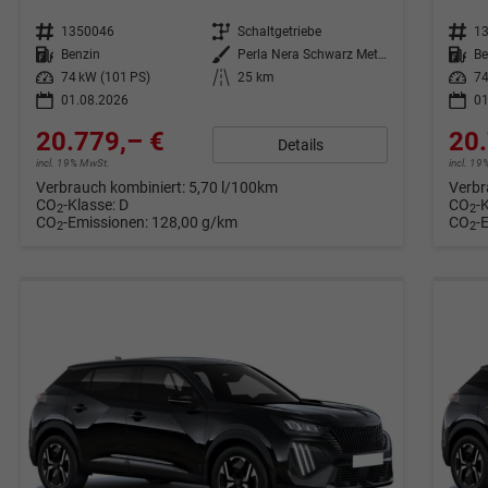
Fahrzeugnr.
1350046
Getriebe
Schaltgetriebe
Fahrzeugnr.
1
Kraftstoff
Benzin
Außenfarbe
Perla Nera Schwarz Metallic
Kraftstoff
Be
Leistung
74 kW (101 PS)
Kilometerstand
25 km
Leistung
74
01.08.2026
01
20.779,– €
20.
Details
incl. 19% MwSt.
incl. 1
Verbrauch kombiniert:
5,70 l/100km
Verbr
CO
-Klasse:
D
CO
-
2
2
CO
-Emissionen:
128,00 g/km
CO
-
2
2