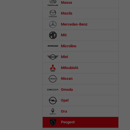
Maxus
Mazda
Mercedes-Benz
MG
Microlino
Mini
Mitsubishi
Nissan
Omoda
Opel
Ora
Peugeot