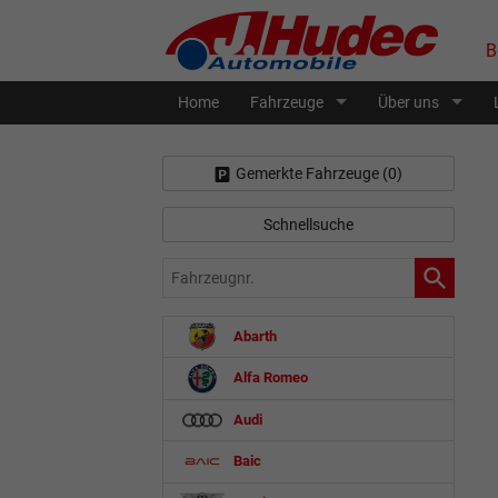
B
Home
Fahrzeuge
Über uns
Gemerkte Fahrzeuge (
0
)
Schnellsuche
Fahrzeugnr.
Abarth
Alfa Romeo
Audi
Baic