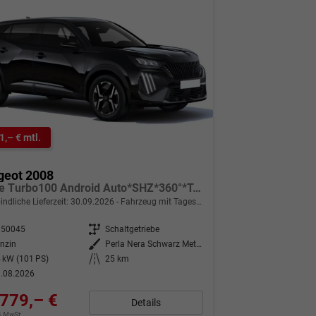
1,– € mtl.
geot 2008
Allure Turbo100 Android Auto*SHZ*360°*Totwinkel*Klimaauto
indliche Lieferzeit:
30.09.2026
Fahrzeug mit Tageszulassung
350045
Getriebe
Schaltgetriebe
nzin
Außenfarbe
Perla Nera Schwarz Metallic
 kW (101 PS)
Kilometerstand
25 km
.08.2026
779,– €
Details
9% MwSt.