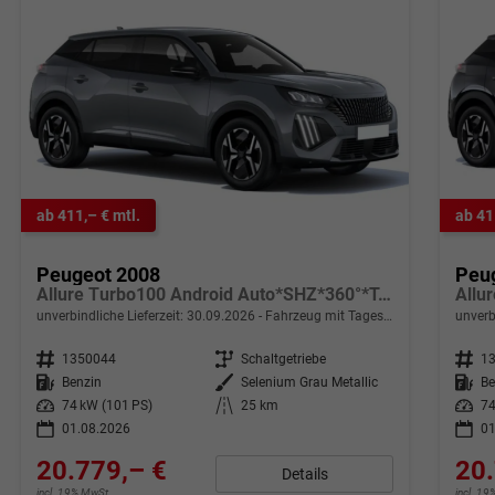
ab 411,– € mtl.
ab 41
Peugeot 2008
Peu
Allure Turbo100 Android Auto*SHZ*360°*Totwinkel*Klimaauto
unverbindliche Lieferzeit:
30.09.2026
Fahrzeug mit Tageszulassung
unverb
Fahrzeugnr.
1350044
Getriebe
Schaltgetriebe
Fahrzeugnr.
1
Kraftstoff
Benzin
Außenfarbe
Selenium Grau Metallic
Kraftstoff
Be
Leistung
74 kW (101 PS)
Kilometerstand
25 km
Leistung
74
01.08.2026
01
20.779,– €
20.
Details
incl. 19% MwSt.
incl. 1