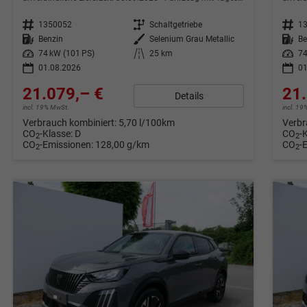
Fahrzeugnr.
1350052
Getriebe
Schaltgetriebe
Fahrzeugnr.
1
Kraftstoff
Benzin
Außenfarbe
Selenium Grau Metallic
Kraftstoff
Be
Leistung
74 kW (101 PS)
Kilometerstand
25 km
Leistung
74
01.08.2026
01
21.079,– €
21.
Details
incl. 19% MwSt.
incl. 1
Verbrauch kombiniert:
5,70 l/100km
Verbr
CO
-Klasse:
D
CO
-
2
2
CO
-Emissionen:
128,00 g/km
CO
-
2
2