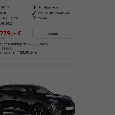
350047
Getriebe
Schaltgetriebe
nzin
Außenfarbe
Perla Nera Schwarz Metallic
 kW (101 PS)
Kilometerstand
25 km
.08.2026
779,– €
Details
9% MwSt.
auch kombiniert:
5,70 l/100km
Klasse:
D
Emissionen:
128,00 g/km