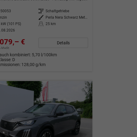
350053
Getriebe
Schaltgetriebe
nzin
Außenfarbe
Perla Nera Schwarz Metallic
 kW (101 PS)
Kilometerstand
25 km
.08.2026
079,– €
Details
9% MwSt.
auch kombiniert:
5,70 l/100km
Klasse:
D
Emissionen:
128,00 g/km