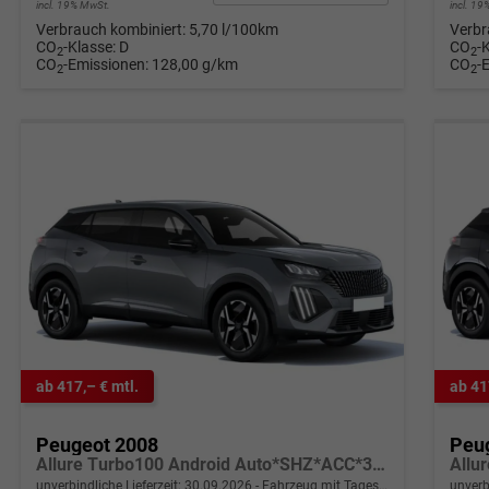
incl. 19% MwSt.
incl. 1
Verbrauch kombiniert:
5,70 l/100km
Verbr
CO
-Klasse:
D
CO
-
2
2
CO
-Emissionen:
128,00 g/km
CO
-
2
2
ab 417,– € mtl.
ab 41
Peugeot 2008
Peu
Allure Turbo100 Android Auto*SHZ*ACC*360°*Totwinkel*Klimaauto
unverbindliche Lieferzeit:
30.09.2026
Fahrzeug mit Tageszulassung
unverb