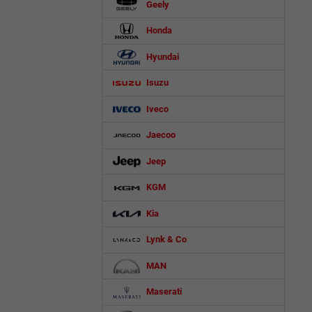
Geely
Honda
Hyundai
Isuzu
Iveco
Jaecoo
Jeep
KGM
Kia
Lynk & Co
MAN
Maserati