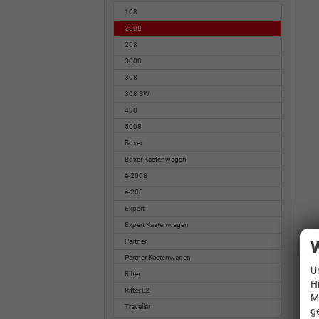
108
2008
208
3008
308
308 SW
408
5008
Boxer
Boxer Kastenwagen
e-2008
e-208
Expert
Expert Kastenwagen
Partner
W
Partner Kastenwagen
U
Rifter
H
Rifter L2
M
Traveller
g