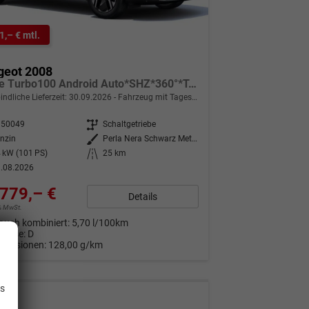
1,– € mtl.
geot 2008
Allure Turbo100 Android Auto*SHZ*360°*Totwinkel*Klimaauto
indliche Lieferzeit:
30.09.2026
Fahrzeug mit Tageszulassung
350049
Getriebe
Schaltgetriebe
nzin
Außenfarbe
Perla Nera Schwarz Metallic
 kW (101 PS)
Kilometerstand
25 km
.08.2026
779,– €
Details
9% MwSt.
auch kombiniert:
5,70 l/100km
Klasse:
D
Emissionen:
128,00 g/km
.
is