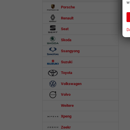
w
Porsche
Renault
Seat
D
Skoda
Ssangyong
Suzuki
Toyota
Volkswagen
Volvo
Weitere
Xpeng
Zeekr