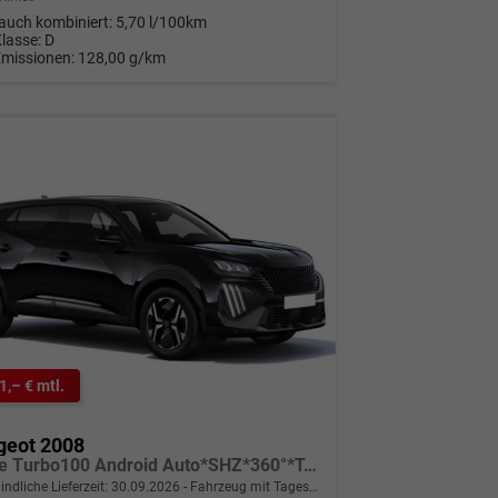
auch kombiniert:
5,70 l/100km
Klasse:
D
Emissionen:
128,00 g/km
1,– € mtl.
geot 2008
Allure Turbo100 Android Auto*SHZ*360°*Totwinkel*Klimaauto
indliche Lieferzeit:
30.09.2026
Fahrzeug mit Tageszulassung