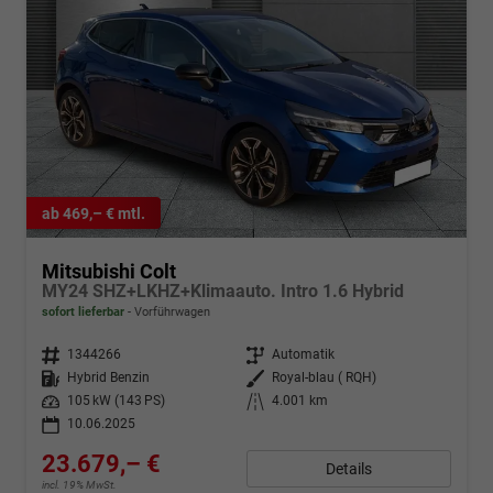
ab 469,– € mtl.
Mitsubishi Colt
MY24 SHZ+LKHZ+Klimaauto. Intro 1.6 Hybrid
sofort lieferbar
Vorführwagen
Fahrzeugnr.
1344266
Getriebe
Automatik
Kraftstoff
Hybrid Benzin
Außenfarbe
Royal-blau ( RQH)
Leistung
105 kW (143 PS)
Kilometerstand
4.001 km
10.06.2025
23.679,– €
Details
incl. 19% MwSt.