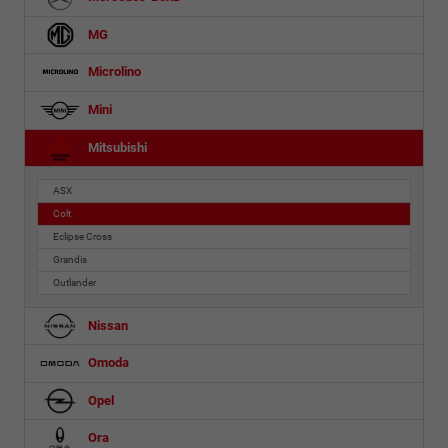
MG
Microlino
Mini
Mitsubishi
ASX
Colt
Eclipse Cross
Grandis
Outlander
Nissan
Omoda
Opel
Ora