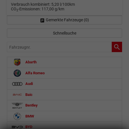
Verbrauch kombiniert:
5,20 l/100km
CO
-Emissionen:
117,00 g/km
2
Gemerkte Fahrzeuge (
0
)
Schnellsuche
Fahrzeugnr.
Abarth
Alfa Romeo
Audi
Baic
Bentley
BMW
BYD