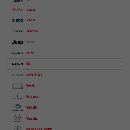
Isuzu
Iveco
Jaecoo
Jeep
KGM
Kia
Lynk & Co
MAN
Maserati
Maxus
Mazda
Mercedes-Benz