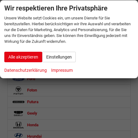
Wir respektieren Ihre Privatsphäre
Citroën
Unsere Website setzt Cookies ein, um unsere Dienste für Sie
Cupra
bereitzustellen. Hierbei berücksichtigen wir Ihre Auswahl und verarbeiten
nur die Daten für Marketing, Analytics und Personalisierung, für die Sie
Dacia
uns Ihr Einverständnis geben. Sie können Ihre Einwilligung jederzeit mit
Wirkung für die Zukunft widerrufen.
DS Automobiles
Etrusco
Alle akzeptieren
Einstellungen
Fiat
Datenschutzerklärung
Impressum
Ford
Foton
Futura
Geely
Honda
Hyundai