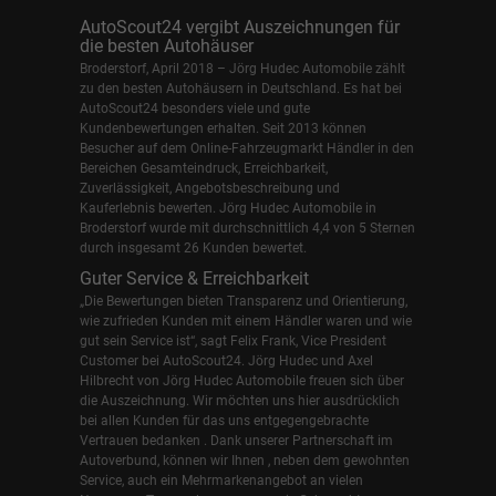
AutoScout24 vergibt Auszeichnungen für
die besten Autohäuser
Broderstorf, April 2018 – Jörg Hudec Automobile zählt
zu den besten Autohäusern in Deutschland. Es hat bei
AutoScout24 besonders viele und gute
Kundenbewertungen erhalten. Seit 2013 können
Besucher auf dem Online-Fahrzeugmarkt Händler in den
Bereichen Gesamteindruck, Erreichbarkeit,
Zuverlässigkeit, Angebotsbeschreibung und
Kauferlebnis bewerten. Jörg Hudec Automobile in
Broderstorf wurde mit durchschnittlich 4,4 von 5 Sternen
durch insgesamt 26 Kunden bewertet.
Guter Service & Erreichbarkeit
„Die Bewertungen bieten Transparenz und Orientierung,
wie zufrieden Kunden mit einem Händler waren und wie
gut sein Service ist“, sagt Felix Frank, Vice President
Customer bei AutoScout24.
Jörg Hudec und Axel
Hilbrecht
von Jörg Hudec Automobile freuen sich über
die Auszeichnung. Wir möchten uns hier ausdrücklich
bei allen Kunden für das uns entgegengebrachte
Vertrauen bedanken . Dank unserer Partnerschaft im
Autoverbund, können wir Ihnen , neben dem gewohnten
Service, auch ein Mehrmarkenangebot an vielen