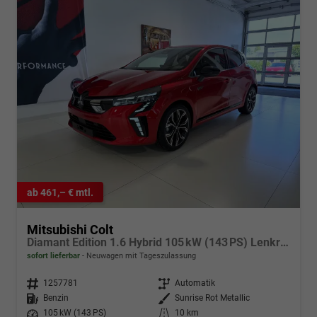
ab 461,– € mtl.
Mitsubishi Colt
Diamant Edition 1.6 Hybrid 105 kW (143 PS) Lenkradheizung, Sitzheizung, Klimaautomatik, Around View Monitor mit Einparkhilfe und Rückfahrkamera, Navigationssystem, Radio, DAB, Android Auto & Apple CarPlay, 17 Zoll Leichtmetallfelgen, uvm.
sofort lieferbar
Neuwagen mit Tageszulassung
Fahrzeugnr.
1257781
Getriebe
Automatik
Kraftstoff
Benzin
Außenfarbe
Sunrise Rot Metallic
Leistung
105 kW (143 PS)
Kilometerstand
10 km