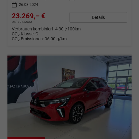
26.03.2024
23.269,– €
Details
incl. 19% MwSt.
Verbrauch kombiniert:
4,30 l/100km
CO
-Klasse:
C
2
CO
-Emissionen:
96,00 g/km
2