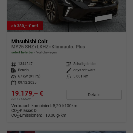
ab 380,– € mtl.
Mitsubishi Colt
MY25 SHZ+LKHZ+Klimaauto. Plus
sofort lieferbar
Vorführwagen
Fahrzeugnr.
1344247
Getriebe
Schaltgetriebe
Kraftstoff
Benzin
Außenfarbe
onyx-schwarz
Leistung
67 kW (91 PS)
Kilometerstand
5.001 km
09.12.2025
19.179,– €
Details
incl. 19% MwSt.
Verbrauch kombiniert:
5,20 l/100km
CO
-Klasse:
D
2
CO
-Emissionen:
118,00 g/km
2