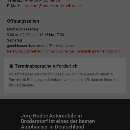
Telefax:
+49-381-40349686
E-Mail:
verkauf@hudec-automobile.de
Öffnungszeiten
Montag bis Freitag
9.00 bis 12.30 und 13.15 bis 17.00
Samstag
geschlossen bzw. nur mit Terminvergabe
Beratung und Verkauf nur nach vorheriger Terminabsprache möglich!!
📅 Terminabsprache erforderlich
Ab sofort ist es erforderlich, dass Sie vor Ihrem Besuch einen 📞
Termin
für Beratung und Verkauf vereinbaren. Wir danken Ihnen für
Ihr Verständnis.
Jörg Hudec Automobile in
Broderstorf ist eines der besten
Autohäuser in Deutschland