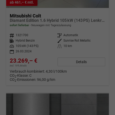
ab 461,– € mtl.
Mitsubishi Colt
Diamant Edition 1.6 Hybrid 105 kW (143 PS) Lenkradheizung, Sitzheizung, Klimaautomatik, Around View Monitor mit Einparkhilfe und Rückfahrkamera, Navigationssystem, Radio, DAB, Android Auto & Apple CarPlay, 17 Zoll Leichtmetallfelgen, uvm.
sofort lieferbar
Neuwagen mit Tageszulassung
Fahrzeugnr.
1321700
Getriebe
Automatik
Kraftstoff
Hybrid Benzin
Außenfarbe
Sunrise Rot Metallic
Leistung
105 kW (143 PS)
Kilometerstand
10 km
26.03.2024
23.269,– €
Details
incl. 19% MwSt.
Verbrauch kombiniert:
4,30 l/100km
CO
-Klasse:
C
2
CO
-Emissionen:
96,00 g/km
2