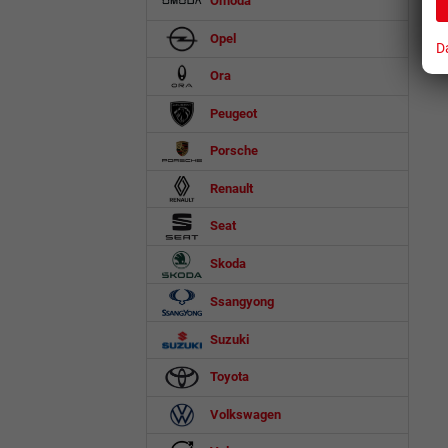
Omoda
Opel
D
Ora
Peugeot
Porsche
Renault
Seat
Skoda
Ssangyong
Suzuki
Toyota
Volkswagen