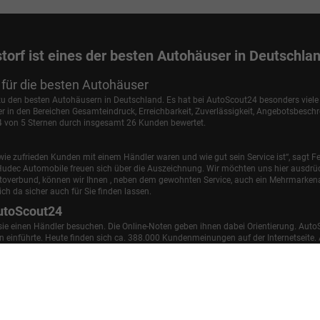
torf ist eines der besten Autohäuser in Deutschla
für die besten Autohäuser
 zu den besten Autohäusern in Deutschland. Es hat bei AutoScout24 besonders viel
in den Bereichen Gesamteindruck, Erreichbarkeit, Zuverlässigkeit, Angebotsbesch
,4 von 5 Sternen durch insgesamt 26 Kunden bewertet.
ie zufrieden Kunden mit einem Händler waren und wie gut sein Service ist“, sagt Fe
udec Automobile freuen sich über die Auszeichnung. Wir möchten uns hier ausdrüc
utoverbund, können wir Ihnen , neben dem gewohnten Service, auch ein Mehrmark
ch da sicher auch für Sie finden lassen.
utoScout24
 sie einen Händler besuchen. Die Online-Noten geben ihnen dabei Orientierung. Auto
einführte. Heute finden sich ca. 388.000 Kundenmeinungen auf der Internetseite. A
samteindruck, Erreichbarkeit, Zuverlässigkeit, Angebotsbeschreibung und Kauferle
Impressum
AGB
Widerrufsbelehrung
Datenschutz
Cookie-Einstellu