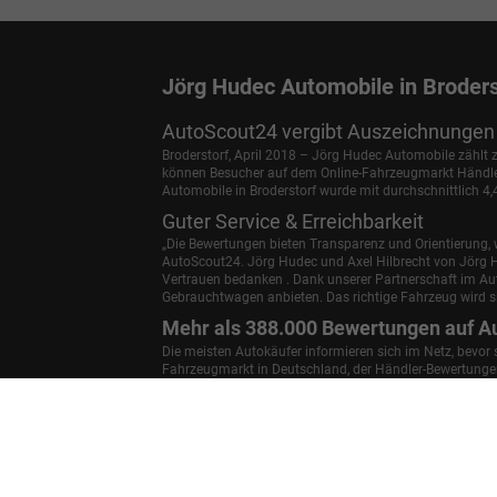
Jörg Hudec Automobile in Broders
AutoScout24 vergibt Auszeichnungen 
Broderstorf, April 2018 – Jörg Hudec Automobile zählt
können Besucher auf dem Online-Fahrzeugmarkt Händler 
Automobile in Broderstorf wurde mit durchschnittlich 4
Guter Service & Erreichbarkeit
„Die Bewertungen bieten Transparenz und Orientierung, w
AutoScout24.
Jörg Hudec und Axel Hilbrecht
von Jörg H
Vertrauen bedanken . Dank unserer Partnerschaft im A
Gebrauchtwagen anbieten. Das richtige Fahrzeug wird si
Mehr als 388.000 Bewertungen auf A
Die meisten Autokäufer informieren sich im Netz, bevor
Fahrzeugmarkt in Deutschland, der Händler-Bewertungen 
die Autohäuser für die folgenden Bereiche bewerten: Ge
Autohaus weiterempfehlen.
Anmelden
Informationen zur Barrierefreiheit