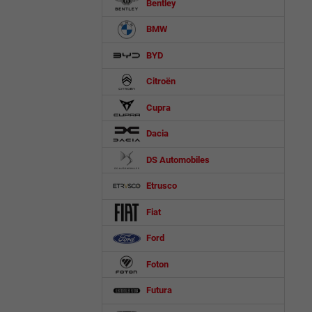
Bentley
BMW
BYD
Citroën
Cupra
Dacia
DS Automobiles
Etrusco
Fiat
Ford
Foton
Futura