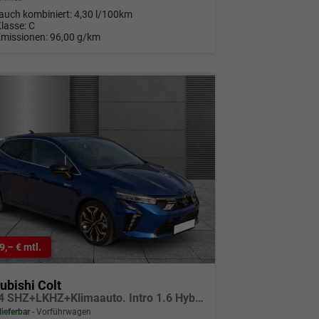
auch kombiniert:
4,30 l/100km
Klasse:
C
Emissionen:
96,00 g/km
9,– € mtl.
ubishi Colt
MY24 SHZ+LKHZ+Klimaauto. Intro 1.6 Hybrid
lieferbar
Vorführwagen