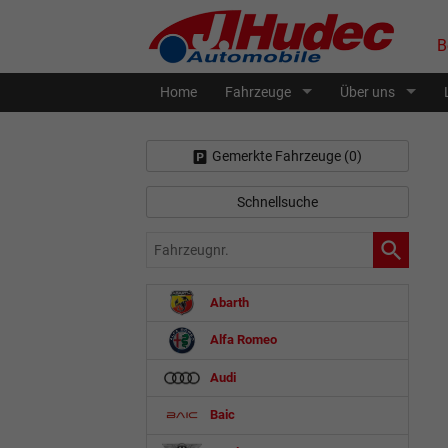
B
Home
Fahrzeuge
Über uns
Gemerkte Fahrzeuge (
0
)
Schnellsuche
Fahrzeugnr.
Abarth
Alfa Romeo
Audi
Baic