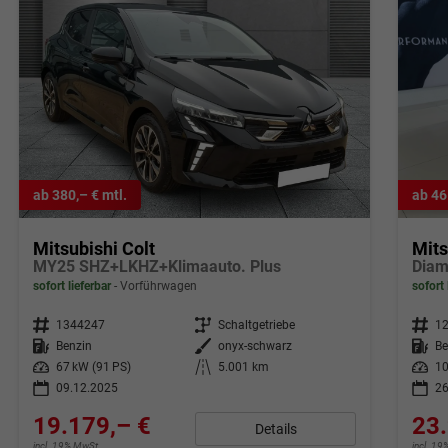
ab 380,– € mtl.
ab 46
Mitsubishi Colt
Mits
MY25 SHZ+LKHZ+Klimaauto. Plus
sofort lieferbar
Vorführwagen
sofort 
Fahrzeugnr.
1344247
Getriebe
Schaltgetriebe
Fahrzeugnr.
1
Kraftstoff
Benzin
Außenfarbe
onyx-schwarz
Kraftstoff
Be
Leistung
67 kW (91 PS)
Kilometerstand
5.001 km
Leistung
10
09.12.2025
26
19.179,– €
23.
Details
incl. 19% MwSt.
incl. 1