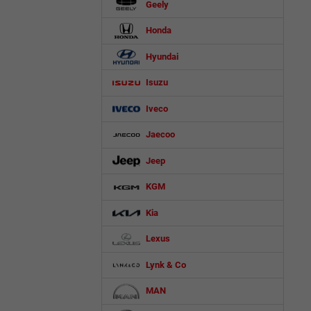
Geely
Honda
Hyundai
Isuzu
Iveco
Jaecoo
Jeep
KGM
Kia
Lexus
Lynk & Co
MAN