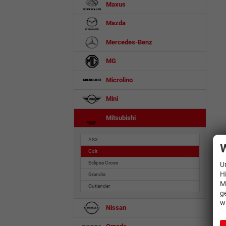
Maxus
Mazda
Mercedes-Benz
MG
Microlino
Mini
Mitsubishi
ASX
W
Colt
Eclipse Cross
U
H
Grandis
M
Outlander
g
w
Nissan