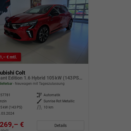
1,– € mtl.
ubishi Colt
Diamant Edition 1.6 Hybrid 105 kW (143 PS) Lenkradheizung, Sitzheizung, Klimaautomatik, Around View Monitor mit Einparkhilfe und Rückfahrkamera, Navigationssystem, Radio, DAB, Android Auto & Apple CarPlay, 17 Zoll Leichtmetallfelgen, uvm.
lieferbar
Neuwagen mit Tageszulassung
257781
Getriebe
Automatik
nzin
Außenfarbe
Sunrise Rot Metallic
5 kW (143 PS)
Kilometerstand
10 km
.03.2024
269,– €
Details
9% MwSt.