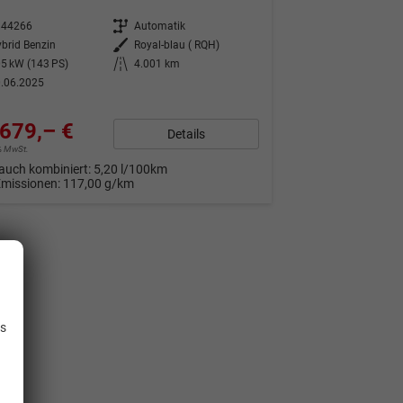
344266
Getriebe
Automatik
brid Benzin
Außenfarbe
Royal-blau ( RQH)
5 kW (143 PS)
Kilometerstand
4.001 km
.06.2025
679,– €
Details
9% MwSt.
auch kombiniert:
5,20 l/100km
Emissionen:
117,00 g/km
.
is