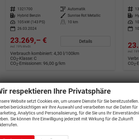
Fahrzeugnr.
1321700
Getriebe
Automatik
Fahrzeugnr.
1
Kraftstoff
Hybrid Benzin
Außenfarbe
Sunrise Rot Metallic
Kraftstoff
Hy
Leistung
105 kW (143 PS)
Kilometerstand
10 km
Leistung
10
26.03.2024
10
23.269,– €
Details
23.
incl. 19% MwSt.
incl. 1
Verbrauch kombiniert:
4,30 l/100km
CO
-Klasse:
C
Verbr
2
CO
-Emissionen:
96,00 g/km
CO
-
2
2
ir respektieren Ihre Privatsphäre
nsere Website setzt Cookies ein, um unsere Dienste für Sie bereitzustellen
ierbei berücksichtigen wir Ihre Auswahl und verarbeiten nur die Daten für
arketing, Analytics und Personalisierung, für die Sie uns Ihr Einverständn
eben. Sie können Ihre Einwilligung jederzeit mit Wirkung für die Zukunft
iderrufen.