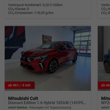
Verbrauch kombiniert:
5,20 l/100km
Verbr
CO
-Klasse:
D
CO
-
2
2
CO
-Emissionen:
118,00 g/km
CO
-
2
2
ab 461,– € mtl.
ab 46
Mitsubishi Colt
Mits
Diamant Edition 1.6 Hybrid 105 kW (143 PS) Lenkradheizung, Sitzheizung, Klimaautomatik, Around View Monitor mit Einparkhilfe und Rückfahrkamera, Navigationssystem, Radio, DAB, Android Auto & Apple CarPlay, 17 Zoll Leichtmetallfelgen, uvm.
sofort lieferbar
Neuwagen mit Tageszulassung
sofort 