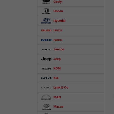
Geely
Honda
Hyundai
Isuzu
Iveco
Jaecoo
Jeep
KGM
Kia
Lynk & Co
MAN
Maxus