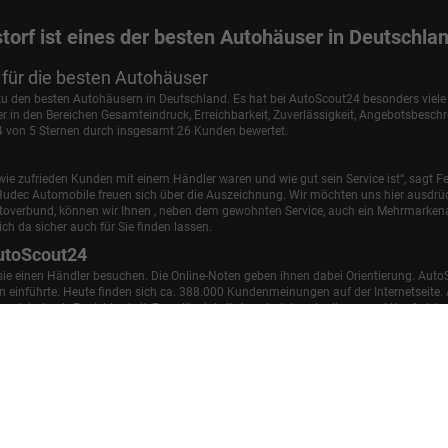
torf ist eines der besten Autohäuser in Deutschla
für die besten Autohäuser
 zu den besten Autohäusern in Deutschland. Es hat bei AutoScout24 besonders viel
in den Bereichen Gesamteindruck, Erreichbarkeit, Zuverlässigkeit, Angebotsbesch
,4 von 5 Sternen durch insgesamt 26 Kunden bewertet.
ie zufrieden Kunden mit einem Händler waren und wie gut sein Service ist“, sagt Fe
udec Automobile freuen sich über die Auszeichnung. Wir möchten uns hier ausdrüc
utoverbund, können wir Ihnen , neben dem gewohnten Service, auch ein Mehrmark
ch da sicher auch für Sie finden lassen.
utoScout24
 sie einen Händler besuchen. Die Online-Noten geben ihnen dabei Orientierung. Auto
einführte. Heute finden sich ca. 388.000 Kundenmeinungen auf der Internetseite. A
samteindruck, Erreichbarkeit, Zuverlässigkeit, Angebotsbeschreibung und Kauferle
Impressum
AGB
Widerrufsbelehrung
Datenschutz
Cookie-Einstellu
d zu den offiziellen spezifischen CO
-Emissionen und gegebenenfalls zum Stromverbrauch n
2
nen und den offiziellen Stromverbrauch neuer PKW' entnommen werden, der an allen Verka