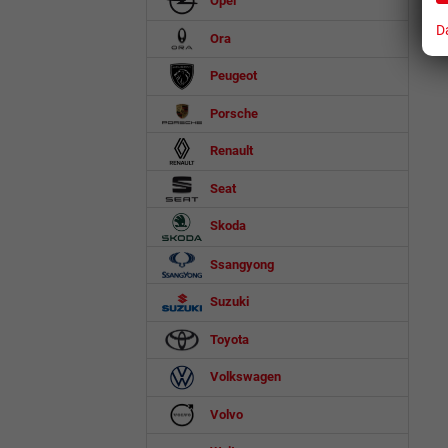
Opel
D
Ora
Peugeot
Porsche
Renault
Seat
Skoda
Ssangyong
Suzuki
Toyota
Volkswagen
Volvo