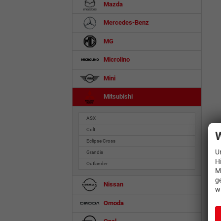
Mazda
Mercedes-Benz
MG
Microlino
Mini
Mitsubishi
ASX
Colt
W
Eclipse Cross
U
Grandis
H
Outlander
M
g
Nissan
w
Omoda