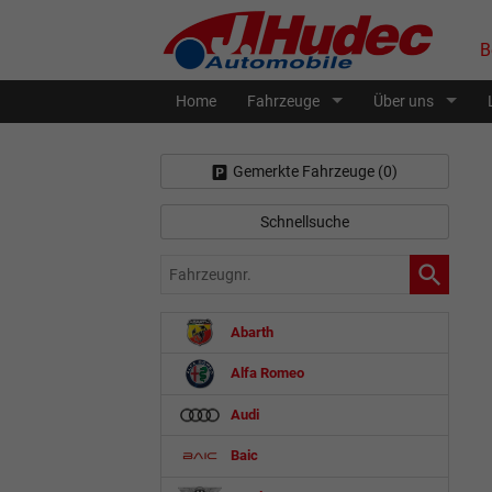
B
Home
Fahrzeuge
Über uns
Gemerkte Fahrzeuge (
0
)
Schnellsuche
Fahrzeugnr.
Abarth
Alfa Romeo
Audi
Baic