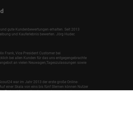
nd
e und gute Kundenbewertungen erhalten. Seit 2013
reibung und Kauferlebnis bewerten. Jörg Hudec
lix Frank, Vice President Customer bei
klich bei allen Kunden für das uns entgegengebrachte
enangebot an vielen Neuwagen,Tageszulassungen sowie
Scout24 war im Jahr 2013 der erste große Online-
uf einer Skala von eins bis fünf Sternen können Nutzer
bnis. Zudem können Kunden angeben, ob sie ein
ngen
euer PKW können dem 'Leitfaden über den offiziellen
ufsstellen und bei der 'Deutschen Automobil Treuhand