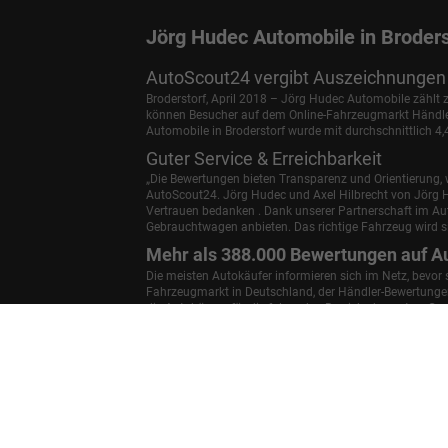
Jörg Hudec Automobile in Broders
AutoScout24 vergibt Auszeichnungen 
Broderstorf, April 2018 – Jörg Hudec Automobile zählt
können Besucher auf dem Online-Fahrzeugmarkt Händler 
Automobile in Broderstorf wurde mit durchschnittlich 4
Guter Service & Erreichbarkeit
„Die Bewertungen bieten Transparenz und Orientierung, w
AutoScout24.
Jörg Hudec und Axel Hilbrecht
von Jörg H
Vertrauen bedanken . Dank unserer Partnerschaft im A
Gebrauchtwagen anbieten. Das richtige Fahrzeug wird si
Mehr als 388.000 Bewertungen auf A
Die meisten Autokäufer informieren sich im Netz, bevor
Fahrzeugmarkt in Deutschland, der Händler-Bewertungen 
die Autohäuser für die folgenden Bereiche bewerten: Ge
Autohaus weiterempfehlen.
Anmelden
Informationen zur Barrierefreiheit
Weitere Informationen zum offiziellen Kraftstoffverbrauch un
Kraftstoffverbrauch, die offiziellen spezifischen CO
-Emissio
2