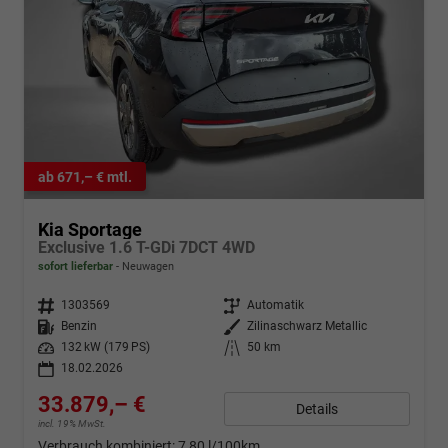
ab 671,– € mtl.
Kia Sportage
Exclusive 1.6 T-GDi 7DCT 4WD
sofort lieferbar
Neuwagen
Fahrzeugnr.
1303569
Getriebe
Automatik
Kraftstoff
Benzin
Außenfarbe
Zilinaschwarz Metallic
Leistung
132 kW (179 PS)
Kilometerstand
50 km
18.02.2026
33.879,– €
Details
incl. 19% MwSt.
Verbrauch kombiniert:
7,80 l/100km