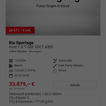
ab 671,– € mtl.
Kia Sportage
Gold 1.6 T-GDI 7DCT AWD
sofort lieferbar
Neuwagen
Fahrzeugnr.
1335004
Getriebe
Automatik
Kraftstoff
Benzin
Außenfarbe
Dark Penta Metallic
Leistung
132 kW (179 PS)
Kilometerstand
50 km
05.03.2026
33.879,– €
Details
incl. 19% MwSt.
Verbrauch kombiniert:
7,80 l/100km
CO
-Klasse:
G
2
CO
-Emissionen:
177,00 g/km
2