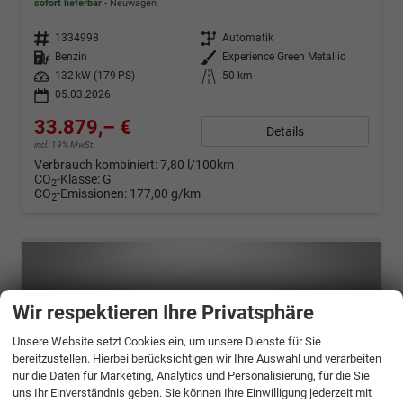
sofort lieferbar
Neuwagen
Fahrzeugnr.
1334998
Getriebe
Automatik
Kraftstoff
Benzin
Außenfarbe
Experience Green Metallic
Leistung
132 kW (179 PS)
Kilometerstand
50 km
05.03.2026
33.879,– €
Details
incl. 19% MwSt.
Verbrauch kombiniert:
7,80 l/100km
CO
-Klasse:
G
2
CO
-Emissionen:
177,00 g/km
2
Wir respektieren Ihre Privatsphäre
Unsere Website setzt Cookies ein, um unsere Dienste für Sie
bereitzustellen. Hierbei berücksichtigen wir Ihre Auswahl und verarbeiten
nur die Daten für Marketing, Analytics und Personalisierung, für die Sie
uns Ihr Einverständnis geben. Sie können Ihre Einwilligung jederzeit mit