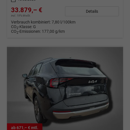
33.879,– €
Details
incl. 19% MwSt.
Verbrauch kombiniert:
7,80 l/100km
CO
-Klasse:
G
2
CO
-Emissionen:
177,00 g/km
2
ab 671,– € mtl.