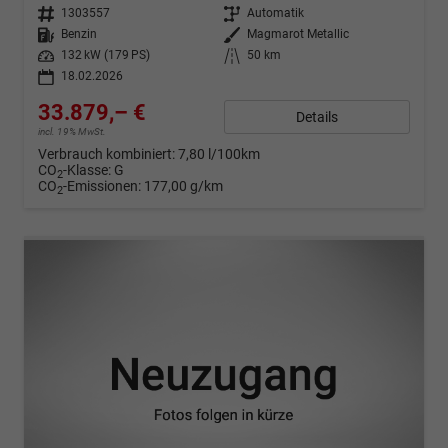
Fahrzeugnr.
1303557
Getriebe
Automatik
Kraftstoff
Benzin
Außenfarbe
Magmarot Metallic
Leistung
132 kW (179 PS)
Kilometerstand
50 km
18.02.2026
33.879,– €
Details
incl. 19% MwSt.
Verbrauch kombiniert:
7,80 l/100km
CO
-Klasse:
G
2
CO
-Emissionen:
177,00 g/km
2