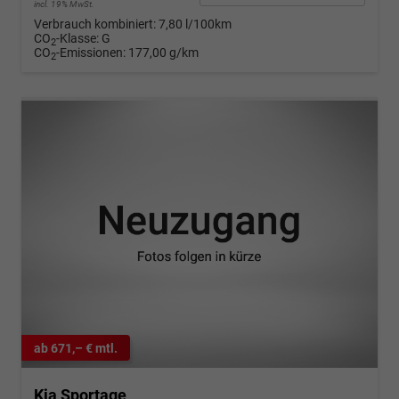
incl. 19% MwSt.
Verbrauch kombiniert:
7,80 l/100km
CO
-Klasse:
G
2
CO
-Emissionen:
177,00 g/km
2
ab 671,– € mtl.
Kia Sportage