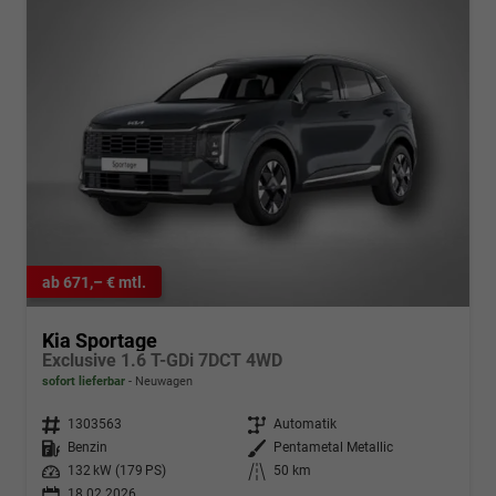
ab 671,– € mtl.
Kia Sportage
Exclusive 1.6 T-GDi 7DCT 4WD
sofort lieferbar
Neuwagen
Fahrzeugnr.
1303563
Getriebe
Automatik
Kraftstoff
Benzin
Außenfarbe
Pentametal Metallic
Leistung
132 kW (179 PS)
Kilometerstand
50 km
18.02.2026