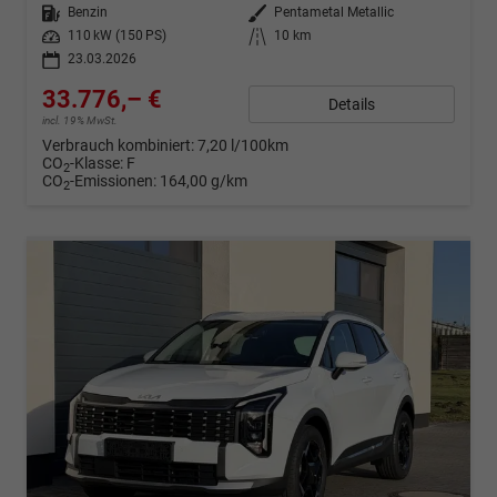
Kraftstoff
Benzin
Außenfarbe
Pentametal Metallic
Leistung
110 kW (150 PS)
Kilometerstand
10 km
23.03.2026
33.776,– €
Details
incl. 19% MwSt.
Verbrauch kombiniert:
7,20 l/100km
CO
-Klasse:
F
2
CO
-Emissionen:
164,00 g/km
2