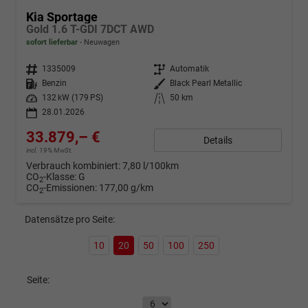
Kia Sportage
Gold 1.6 T-GDI 7DCT AWD
sofort lieferbar
Neuwagen
Fahrzeugnr.
1335009
Getriebe
Automatik
Kraftstoff
Benzin
Außenfarbe
Black Pearl Metallic
Leistung
132 kW (179 PS)
Kilometerstand
50 km
28.01.2026
33.879,– €
Details
incl. 19% MwSt.
Verbrauch kombiniert:
7,80 l/100km
CO
-Klasse:
G
2
CO
-Emissionen:
177,00 g/km
2
Datensätze pro Seite:
10
20
50
100
250
Seite: