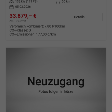
Leistung
132 kW (179 PS)
Kilometerstand
50 km
05.03.2026
33.879,– €
Details
incl. 19% MwSt.
Verbrauch kombiniert:
7,80 l/100km
CO
-Klasse:
G
2
CO
-Emissionen:
177,00 g/km
2