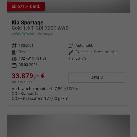
ab 671,– € mtl.
Kia Sportage
Gold 1.6 T-GDI 7DCT AWD
sofort lieferbar
Neuwagen
Fahrzeugnr.
1335001
Getriebe
Automatik
Kraftstoff
Benzin
Außenfarbe
Experience Green Metallic
Leistung
132 kW (179 PS)
Kilometerstand
50 km
05.03.2026
33.879,– €
Details
incl. 19% MwSt.
Verbrauch kombiniert:
7,80 l/100km
CO
-Klasse:
G
2
CO
-Emissionen:
177,00 g/km
2