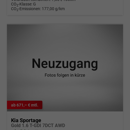
CO
-Klasse:
G
2
CO
-Emissionen:
177,00 g/km
2
ab 671,– € mtl.
Kia Sportage
Gold 1.6 T-GDI 7DCT AWD