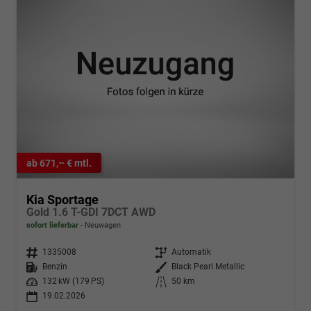
ab 671,– € mtl.
Kia Sportage
Gold 1.6 T-GDI 7DCT AWD
sofort lieferbar
Neuwagen
Fahrzeugnr.
1335008
Getriebe
Automatik
Kraftstoff
Benzin
Außenfarbe
Black Pearl Metallic
Leistung
132 kW (179 PS)
Kilometerstand
50 km
19.02.2026