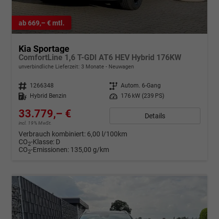
ab 669,– € mtl.
Kia Sportage
ComfortLine 1,6 T-GDI AT6 HEV Hybrid 176KW
unverbindliche Lieferzeit:
3 Monate
Neuwagen
Fahrzeugnr.
1266348
Getriebe
Autom. 6-Gang
Kraftstoff
Hybrid Benzin
Leistung
176 kW (239 PS)
33.779,– €
Details
incl. 19% MwSt.
Verbrauch kombiniert:
6,00 l/100km
CO
-Klasse:
D
2
CO
-Emissionen:
135,00 g/km
2