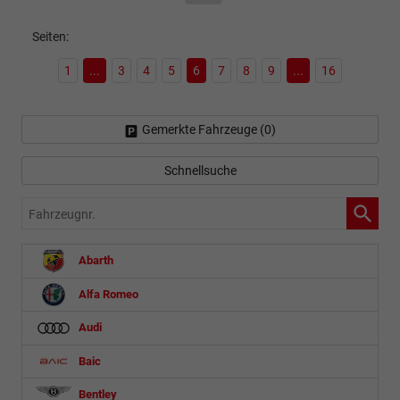
Seiten:
1
...
3
4
5
6
7
8
9
...
16
Gemerkte Fahrzeuge (
0
)
Schnellsuche
Fahrzeugnr.
Abarth
Alfa Romeo
Audi
Baic
Bentley