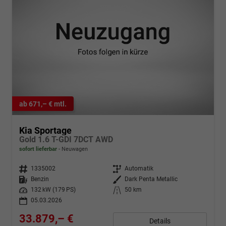
ab 671,– € mtl.
Kia Sportage
Gold 1.6 T-GDI 7DCT AWD
sofort lieferbar
Neuwagen
Fahrzeugnr.
1335002
Getriebe
Automatik
Kraftstoff
Benzin
Außenfarbe
Dark Penta Metallic
Leistung
132 kW (179 PS)
Kilometerstand
50 km
05.03.2026
33.879,– €
Details