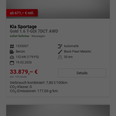
ab 671,– € mtl.
Kia Sportage
Gold 1.6 T-GDI 7DCT AWD
sofort lieferbar
Neuwagen
Fahrzeugnr.
1335007
Getriebe
Automatik
Kraftstoff
Benzin
Außenfarbe
Black Pearl Metallic
Leistung
132 kW (179 PS)
Kilometerstand
50 km
19.02.2026
33.879,– €
Details
incl. 19% MwSt.
Verbrauch kombiniert:
7,80 l/100km
CO
-Klasse:
G
2
CO
-Emissionen:
177,00 g/km
2