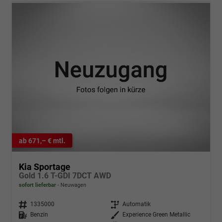
ab 671,– € mtl.
Kia Sportage
Gold 1.6 T-GDI 7DCT AWD
sofort lieferbar
Neuwagen
Fahrzeugnr.
1335000
Getriebe
Automatik
Kraftstoff
Benzin
Außenfarbe
Experience Green Metallic