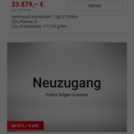
33.879,– €
Details
incl. 19% MwSt.
Verbrauch kombiniert:
7,80 l/100km
CO
-Klasse:
G
2
CO
-Emissionen:
177,00 g/km
2
ab 671,– € mtl.