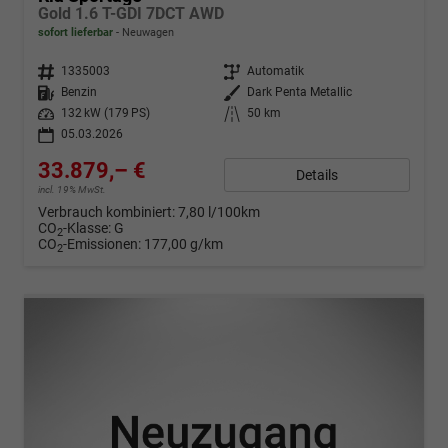
Gold 1.6 T-GDI 7DCT AWD
sofort lieferbar
Neuwagen
Fahrzeugnr.
1335003
Getriebe
Automatik
Kraftstoff
Benzin
Außenfarbe
Dark Penta Metallic
Leistung
132 kW (179 PS)
Kilometerstand
50 km
05.03.2026
33.879,– €
Details
incl. 19% MwSt.
Verbrauch kombiniert:
7,80 l/100km
CO
-Klasse:
G
2
CO
-Emissionen:
177,00 g/km
2