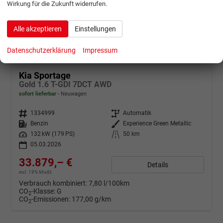
Wirkung für die Zukunft widerrufen.
Alle akzeptieren
Einstellungen
ab 671,– € mtl.
Datenschutzerklärung
Impressum
Kia Sportage
Gold 1.6 T-GDI 7DCT AWD
sofort lieferbar
Neuwagen
Fahrzeugnr.
1334999
Getriebe
Automatik
Kraftstoff
Benzin
Außenfarbe
Experience Green Metallic
Leistung
132 kW (179 PS)
Kilometerstand
50 km
05.03.2026
33.879,– €
Details
incl. 19% MwSt.
Verbrauch kombiniert:
7,80 l/100km
CO
-Klasse:
G
2
CO
-Emissionen:
177,00 g/km
2