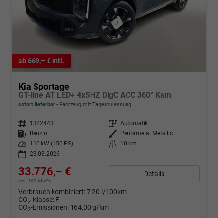
ab 669,– € mtl.
Kia Sportage
GT-line AT LED+ 4xSHZ DigC ACC 360° Kam
sofort lieferbar
Fahrzeug mit Tageszulassung
Fahrzeugnr.
1322443
Getriebe
Automatik
Kraftstoff
Benzin
Außenfarbe
Pentametal Metallic
Leistung
110 kW (150 PS)
Kilometerstand
10 km
23.03.2026
33.776,– €
Details
incl. 19% MwSt.
Verbrauch kombiniert:
7,20 l/100km
CO
-Klasse:
F
2
CO
-Emissionen:
164,00 g/km
2