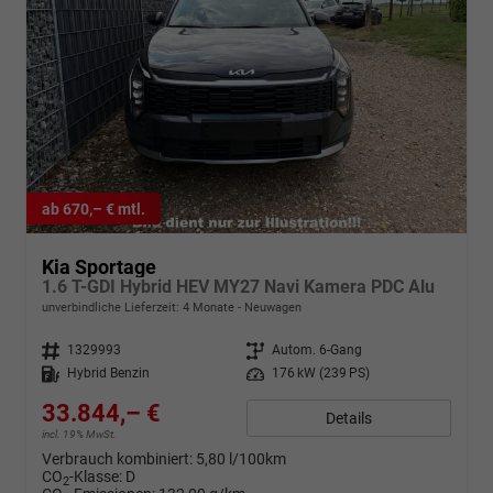
ab 670,– € mtl.
Kia Sportage
1.6 T-GDI Hybrid HEV MY27 Navi Kamera PDC Alu
unverbindliche Lieferzeit:
4 Monate
Neuwagen
Fahrzeugnr.
1329993
Getriebe
Autom. 6-Gang
Kraftstoff
Hybrid Benzin
Leistung
176 kW (239 PS)
33.844,– €
Details
incl. 19% MwSt.
Verbrauch kombiniert:
5,80 l/100km
CO
-Klasse:
D
2