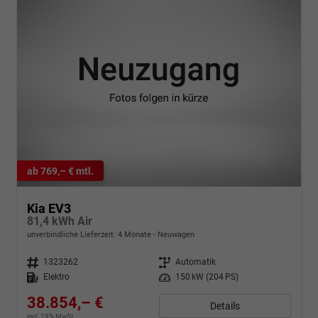
ab 769,– € mtl.
Kia EV3
81,4 kWh Air
unverbindliche Lieferzeit:
4 Monate
Neuwagen
Fahrzeugnr.
1323262
Getriebe
Automatik
Kraftstoff
Elektro
Leistung
150 kW (204 PS)
38.854,– €
Details
incl. 19% MwSt.