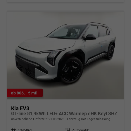
ab 806,– € mtl.
Kia EV3
GT-line 81,4kWh LED+ ACC Wärmep eHK Keyl SHZ
unverbindliche Lieferzeit:
21.08.2026
Fahrzeug mit Tageszulassung
Fahrzeugnr.
1345861
Getriebe
Automatik