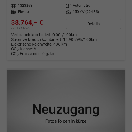
Fahrzeugnr.
1323263
Getriebe
Automatik
Kraftstoff
Elektro
Leistung
150 kW (204 PS)
38.764,– €
Details
incl. 19% MwSt.
Verbrauch kombiniert:
0,00 l/100km
Stromverbrauch kombiniert:
14,90 kWh/100km
Elektrische Reichweite:
436 km
CO
-Klasse:
A
2
CO
-Emissionen:
0 g/km
2