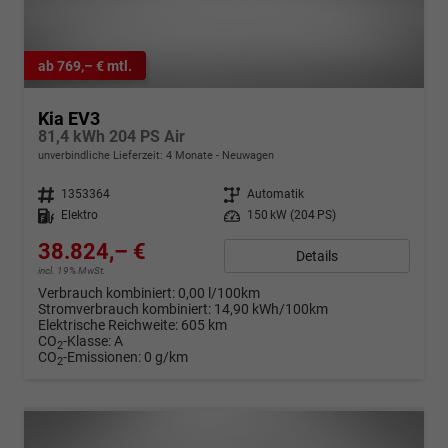
ab 769,– € mtl.
Kia EV3
81,4 kWh 204 PS Air
unverbindliche Lieferzeit:
4 Monate
Neuwagen
Fahrzeugnr.
1353364
Getriebe
Automatik
Kraftstoff
Elektro
Leistung
150 kW (204 PS)
38.824,– €
Details
incl. 19% MwSt.
Verbrauch kombiniert:
0,00 l/100km
Stromverbrauch kombiniert:
14,90 kWh/100km
Elektrische Reichweite:
605 km
CO
-Klasse:
A
2
CO
-Emissionen:
0 g/km
2