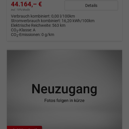
44.164,– €
Details
incl. 19% MwSt.
Verbrauch kombiniert:
0,00 l/100km
Stromverbrauch kombiniert:
16,20 kWh/100km
Elektrische Reichweite:
563 km
CO
-Klasse:
A
2
CO
-Emissionen:
0 g/km
2