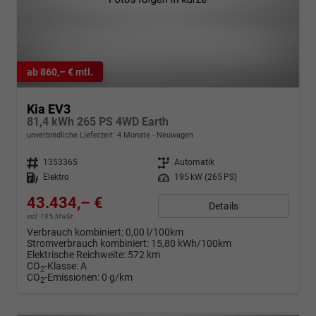
ab 860,– € mtl.
Kia EV3
81,4 kWh 265 PS 4WD Earth
unverbindliche Lieferzeit:
4 Monate
Neuwagen
Fahrzeugnr.
1353365
Getriebe
Automatik
Kraftstoff
Elektro
Leistung
195 kW (265 PS)
43.434,– €
Details
incl. 19% MwSt.
Verbrauch kombiniert:
0,00 l/100km
Stromverbrauch kombiniert:
15,80 kWh/100km
Elektrische Reichweite:
572 km
CO
-Klasse:
A
2
CO
-Emissionen:
0 g/km
2