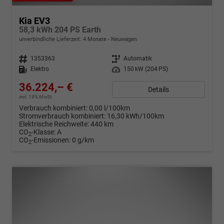
Kia EV3
58,3 kWh 204 PS Earth
unverbindliche Lieferzeit:
4 Monate
Neuwagen
Fahrzeugnr.
1353363
Getriebe
Automatik
Kraftstoff
Elektro
Leistung
150 kW (204 PS)
36.224,– €
Details
incl. 19% MwSt.
Verbrauch kombiniert:
0,00 l/100km
Stromverbrauch kombiniert:
16,30 kWh/100km
Elektrische Reichweite:
440 km
CO
-Klasse:
A
2
CO
-Emissionen:
0 g/km
2