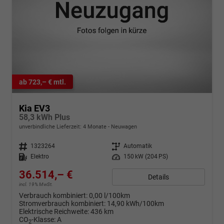
ab 723,– € mtl.
Kia EV3
58,3 kWh Plus
unverbindliche Lieferzeit:
4 Monate
Neuwagen
Fahrzeugnr.
1323264
Getriebe
Automatik
Kraftstoff
Elektro
Leistung
150 kW (204 PS)
36.514,– €
Details
incl. 19% MwSt.
Verbrauch kombiniert:
0,00 l/100km
Stromverbrauch kombiniert:
14,90 kWh/100km
Elektrische Reichweite:
436 km
CO
-Klasse:
A
2