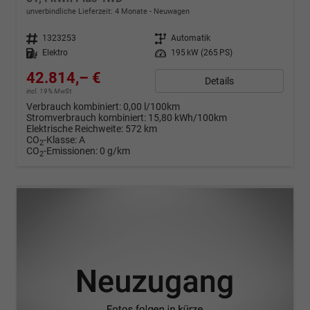
unverbindliche Lieferzeit:
4 Monate
Neuwagen
Fahrzeugnr.
1323253
Getriebe
Automatik
Kraftstoff
Elektro
Leistung
195 kW (265 PS)
42.814,– €
Details
incl. 19% MwSt.
Verbrauch kombiniert:
0,00 l/100km
Stromverbrauch kombiniert:
15,80 kWh/100km
Elektrische Reichweite:
572 km
CO
-Klasse:
A
2
CO
-Emissionen:
0 g/km
2