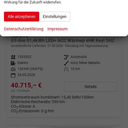
Wirkung für die Zukunft widerrufen.
Alle akzeptieren
Einstellungen
ab 806,– € mtl.
Datenschutzerklärung
Impressum
Kia EV3
GT-line 81,4kWh LED+ ACC Wärmep eHK Keyl SHZ
unverbindliche Lieferzeit:
21.08.2026
Fahrzeug mit Tageszulassung
Fahrzeugnr.
1353302
Getriebe
Automatik
Kraftstoff
Elektro
Außenfarbe
Ivory Silber Metallic
Leistung
150 kW (204 PS)
Kilometerstand
10 km
29.05.2026
40.715,– €
Details
incl. 19% MwSt.
Stromverbrauch kombiniert:
15,40 kWh/100km
Elektrische Reichweite:
590 km
CO
-Klasse:
A
2
CO
-Emissionen:
0 g/km
2