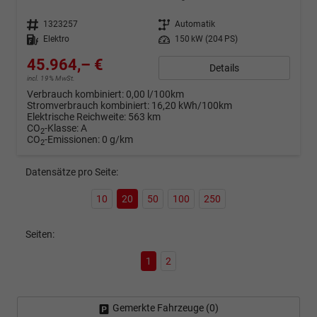
Fahrzeugnr.
1323257
Getriebe
Automatik
Kraftstoff
Elektro
Leistung
150 kW (204 PS)
45.964,– €
Details
incl. 19% MwSt.
Verbrauch kombiniert:
0,00 l/100km
Stromverbrauch kombiniert:
16,20 kWh/100km
Elektrische Reichweite:
563 km
CO
-Klasse:
A
2
CO
-Emissionen:
0 g/km
2
Datensätze pro Seite:
10
20
50
100
250
Seiten:
1
2
Gemerkte Fahrzeuge (
0
)