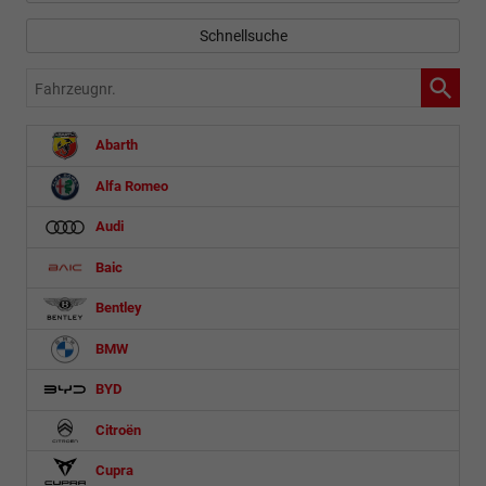
Schnellsuche
Fahrzeugnr.
Abarth
Alfa Romeo
Audi
Baic
Bentley
BMW
BYD
Citroën
Cupra