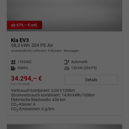
ab 679,– € mtl.
Kia EV3
58,3 kWh 204 PS Air
unverbindliche Lieferzeit:
4 Monate
Neuwagen
Fahrzeugnr.
1353402
Getriebe
Automatik
Kraftstoff
Elektro
Leistung
150 kW (204 PS)
34.294,– €
Details
incl. 19% MwSt.
Verbrauch kombiniert:
0,00 l/100km
Stromverbrauch kombiniert:
14,90 kWh/100km
Elektrische Reichweite:
436 km
CO
-Klasse:
A
2
CO
-Emissionen:
0 g/km
2