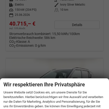
Kraftstoff
Elektro
Außenfarbe
Ivory Silver Metallic
Leistung
150 kW (204 PS)
Kilometerstand
10 km
25.06.2026
40.715,– €
Details
incl. 19% MwSt.
Stromverbrauch kombiniert:
15,50 kWh/100km
Elektrische Reichweite:
586 km
CO
-Klasse:
A
2
CO
-Emissionen:
0 g/km
2
Wir respektieren Ihre Privatsphäre
Unsere Website setzt Cookies ein, um unsere Dienste für Sie
bereitzustellen. Hierbei berücksichtigen wir Ihre Auswahl und verarbeiten
nur die Daten für Marketing, Analytics und Personalisierung, für die Sie
uns Ihr Einverständnis geben. Sie können Ihre Einwilligung jederzeit mit