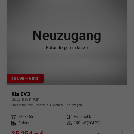
ab 698,– € mtl.
Kia EV3
58,3 kWh Air
unverbindliche Lieferzeit:
4 Monate
Neuwagen
Fahrzeugnr.
1323265
Getriebe
Automatik
Kraftstoff
Elektro
Leistung
150 kW (204 PS)
35.254,– €