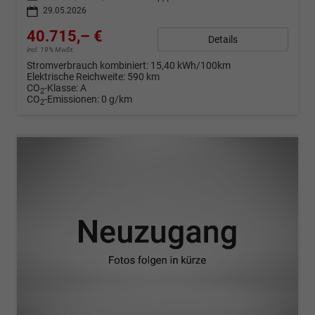
29.05.2026
40.715,– €
Details
incl. 19% MwSt.
Stromverbrauch kombiniert:
15,40 kWh/100km
Elektrische Reichweite:
590 km
CO
-Klasse:
A
2
CO
-Emissionen:
0 g/km
2