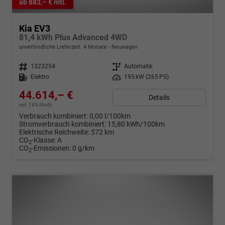
ab 883,– € mtl.
Kia EV3
81,4 kWh Plus Advanced 4WD
unverbindliche Lieferzeit:
4 Monate
Neuwagen
Fahrzeugnr.
1323254
Getriebe
Automatik
Kraftstoff
Elektro
Leistung
195 kW (265 PS)
44.614,– €
Details
incl. 19% MwSt.
Verbrauch kombiniert:
0,00 l/100km
Stromverbrauch kombiniert:
15,80 kWh/100km
Elektrische Reichweite:
572 km
CO
-Klasse:
A
2
CO
-Emissionen:
0 g/km
2