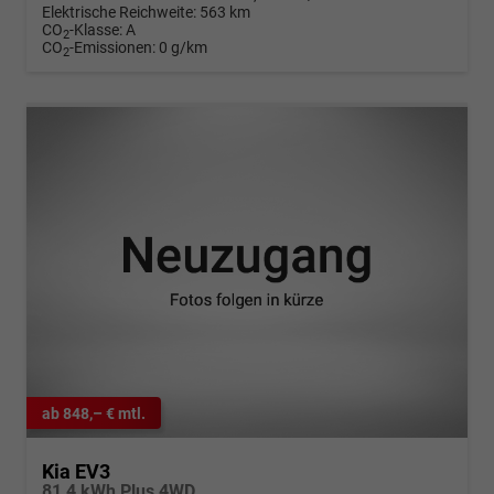
Elektrische Reichweite:
563 km
CO
-Klasse:
A
2
CO
-Emissionen:
0 g/km
2
ab 848,– € mtl.
Kia EV3
81,4 kWh Plus 4WD