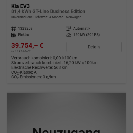
Kia EV3
81,4 kWh GT-Line Business Edition
unverbindliche Lieferzeit:
4 Monate
Neuwagen
Fahrzeugnr.
1323259
Getriebe
Automatik
Kraftstoff
Elektro
Leistung
150 kW (204 PS)
39.754,– €
Details
incl. 19% MwSt.
Verbrauch kombiniert:
0,00 l/100km
Stromverbrauch kombiniert:
16,20 kWh/100km
Elektrische Reichweite:
563 km
CO
-Klasse:
A
2
CO
-Emissionen:
0 g/km
2