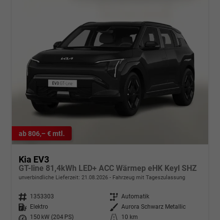
ab 806,– € mtl.
Kia EV3
GT-line 81,4kWh LED+ ACC Wärmep eHK Keyl SHZ
unverbindliche Lieferzeit:
21.08.2026
Fahrzeug mit Tageszulassung
Fahrzeugnr.
1353303
Getriebe
Automatik
Kraftstoff
Elektro
Außenfarbe
Aurora Schwarz Metallic
Leistung
150 kW (204 PS)
Kilometerstand
10 km