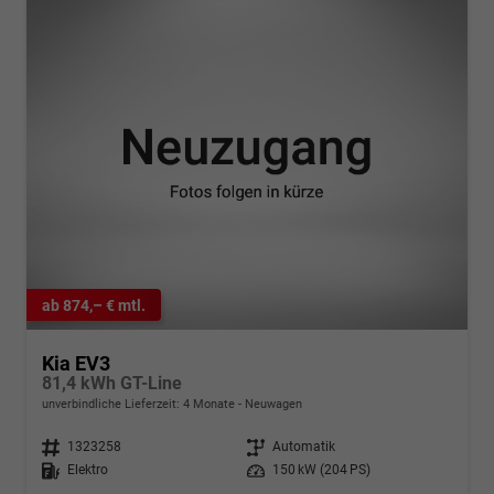
ab 874,– € mtl.
Kia EV3
81,4 kWh GT-Line
unverbindliche Lieferzeit:
4 Monate
Neuwagen
Fahrzeugnr.
1323258
Getriebe
Automatik
Kraftstoff
Elektro
Leistung
150 kW (204 PS)