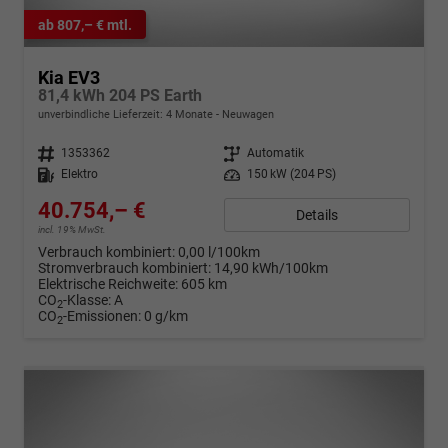
ab 807,– € mtl.
Kia EV3
81,4 kWh 204 PS Earth
unverbindliche Lieferzeit:
4 Monate
Neuwagen
Fahrzeugnr.
1353362
Getriebe
Automatik
Kraftstoff
Elektro
Leistung
150 kW (204 PS)
40.754,– €
Details
incl. 19% MwSt.
Verbrauch kombiniert:
0,00 l/100km
Stromverbrauch kombiniert:
14,90 kWh/100km
Elektrische Reichweite:
605 km
CO
-Klasse:
A
2
CO
-Emissionen:
0 g/km
2