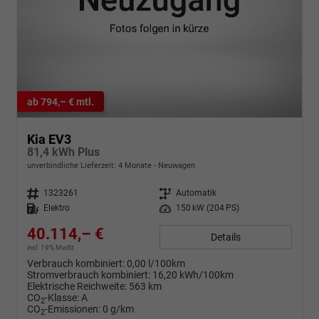
ab 794,– € mtl.
Kia EV3
81,4 kWh Plus
unverbindliche Lieferzeit:
4 Monate
Neuwagen
Fahrzeugnr.
1323261
Getriebe
Automatik
Kraftstoff
Elektro
Leistung
150 kW (204 PS)
40.114,– €
Details
incl. 19% MwSt.
Verbrauch kombiniert:
0,00 l/100km
Stromverbrauch kombiniert:
16,20 kWh/100km
Elektrische Reichweite:
563 km
CO
-Klasse:
A
2
CO
-Emissionen:
0 g/km
2