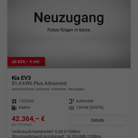
ab 839,– € mtl.
Kia EV3
81,4 kWh Plus Advanced
unverbindliche Lieferzeit:
4 Monate
Neuwagen
Fahrzeugnr.
1323260
Getriebe
Automatik
Kraftstoff
Elektro
Leistung
150 kW (204 PS)
42.364,– €
Details
incl. 19% MwSt.
Verbrauch kombiniert:
0,00 l/100km
Stromverbrauch kombiniert:
16,20 kWh/100km