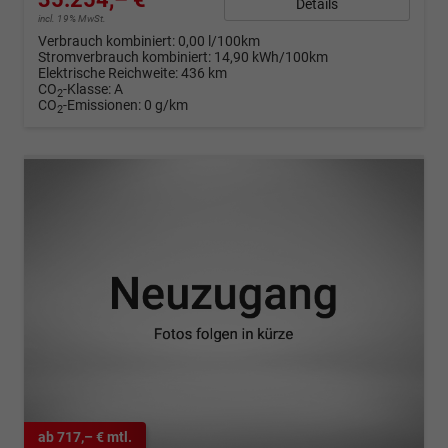
Details
incl. 19% MwSt.
Verbrauch kombiniert:
0,00 l/100km
Stromverbrauch kombiniert:
14,90 kWh/100km
Elektrische Reichweite:
436 km
CO
-Klasse:
A
2
CO
-Emissionen:
0 g/km
2
ab 717,– € mtl.