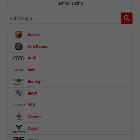
Schnellsuche
Fahrzeugnr.
Abarth
Alfa Romeo
Audi
Baic
Bentley
BMW
BYD
Citroën
Cupra
Dacia