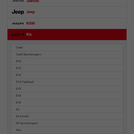
Jaecoo
Jeep
KGM
Kia
Ceed
Ceed Sportswagon
EV2
EV3
EV4
EV4 Fastback
EV5
EV6
EV9
K4
K4 Kombi
K4 Sportswagon
Niro