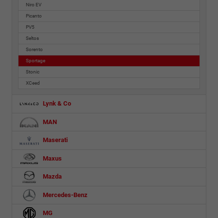
Niro EV
Picanto
PV5
Seltos
Sorento
Sportage
Stonic
XCeed
Lynk & Co
MAN
Maserati
Maxus
Mazda
Mercedes-Benz
MG