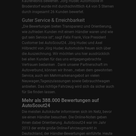
Kauferlebnis bewerten. Jörg Hudec Automobile in
Broderstorf wurde mit durchschnittlich 4,4 von 5 Sternen
durch insgesamt 26 Kunden bewertet.
Guter Service & Erreichbarkeit
„Die Bewertungen bieten Transparenz und Orientierung,
wie zufrieden Kunden mit einem Händler waren und wie
gut sein Service ist“, sagt Felix Frank, Vice President
Customer bei AutoScout24.
Jörg Hudec und Axel
Hilbrecht
von Jörg Hudec Automobile freuen sich über
die Auszeichnung. Wir möchten uns hier ausdrücklich
bei allen Kunden für das uns entgegengebrachte
Vertrauen bedanken . Dank unserer Partnerschaft im
Autoverbund, können wir Ihnen , neben dem gewohnten
Service, auch ein Mehrmarkenangebot an vielen
Neuwagen,Tageszulassungen sowie Gebrauchtwagen
anbieten. Das richtige Fahrzeug wird sich da sicher auch
für Sie finden lassen.
Mehr als 388.000 Bewertungen auf
AutoScout24
Die meisten Autokäufer informieren sich im Netz, bevor
sie einen Händler besuchen. Die Online-Noten geben
ihnen dabei Orientierung. AutoScout24 war im Jahr
2013 der erste große Online-Fahrzeugmarkt in
Deutschland, der Händler-Bewertungen einführte. Heute