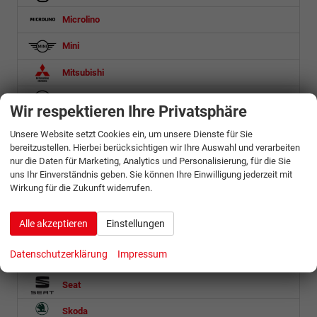
Microlino
Mini
Mitsubishi
Nissan
Wir respektieren Ihre Privatsphäre
Omoda
Unsere Website setzt Cookies ein, um unsere Dienste für Sie
bereitzustellen. Hierbei berücksichtigen wir Ihre Auswahl und verarbeiten
Opel
nur die Daten für Marketing, Analytics und Personalisierung, für die Sie
uns Ihr Einverständnis geben. Sie können Ihre Einwilligung jederzeit mit
Ora
Wirkung für die Zukunft widerrufen.
Peugeot
Alle akzeptieren
Einstellungen
Porsche
Datenschutzerklärung
Impressum
Renault
Seat
Skoda