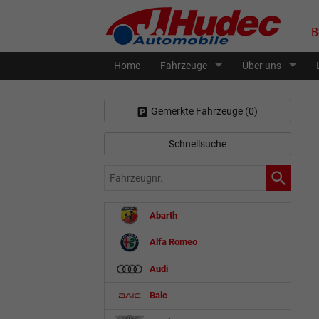
B
Home
Fahrzeuge
Über uns
Gemerkte Fahrzeuge (
0
)
Schnellsuche
Fahrzeugnr.
Abarth
Alfa Romeo
Audi
Baic