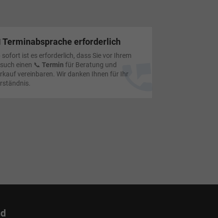
 Terminabsprache erforderlich
 sofort ist es erforderlich, dass Sie vor Ihrem
such einen 📞
Termin
für Beratung und
rkauf vereinbaren. Wir danken Ihnen für Ihr
rständnis.
nd