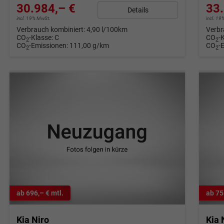
30.984,– €
33.
Details
incl. 19% MwSt.
incl. 1
Verbrauch kombiniert:
4,90 l/100km
Verbr
CO
-Klasse:
C
CO
-
2
2
CO
-Emissionen:
111,00 g/km
CO
-
2
2
ab 696,– € mtl.
ab 75
Kia Niro
Kia 