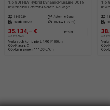
1.6 GDI HEV Hybrid DynamicPlusLine DCT6
1.6 
unverbindliche Lieferzeit:
4 Monate
Neuwagen
unverb
Fahrzeugnr.
1345929
Getriebe
Autom. 6-Gang
Fahrzeugnr.
1
Kraftstoff
Hybrid Benzin
Leistung
102 kW (139 PS)
Kraftstoff
Hy
35.134,– €
38.
Details
incl. 19% MwSt.
incl. 1
Verbrauch kombiniert:
4,90 l/100km
Verbr
CO
-Klasse:
C
CO
-
2
2
CO
-Emissionen:
111,00 g/km
CO
-
2
2