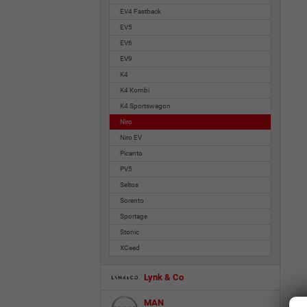
EV4 Fastback
EV5
EV6
EV9
K4
K4 Kombi
K4 Sportswagon
Niro
Niro EV
Picanto
PV5
Seltos
Sorento
Sportage
Stonic
XCeed
Lynk & Co
MAN