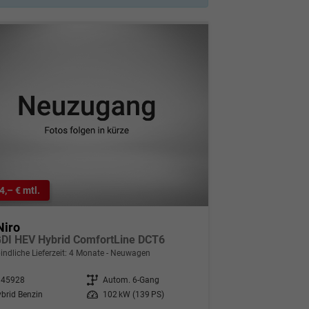
4,– € mtl.
Niro
GDI HEV Hybrid ComfortLine DCT6
indliche Lieferzeit:
4 Monate
Neuwagen
345928
Getriebe
Autom. 6-Gang
brid Benzin
Leistung
102 kW (139 PS)