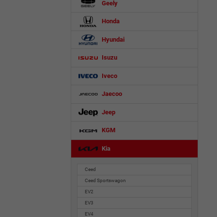
Geely
Honda
Hyundai
Isuzu
Iveco
Jaecoo
Jeep
KGM
Kia
Ceed
Ceed Sportswagon
EV2
EV3
EV4