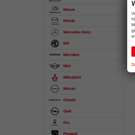
W
Maxus
U
H
Mazda
M
g
Mercedes-Benz
w
MG
Microlino
D
Mini
Mitsubishi
Nissan
Omoda
Opel
Ora
Peugeot