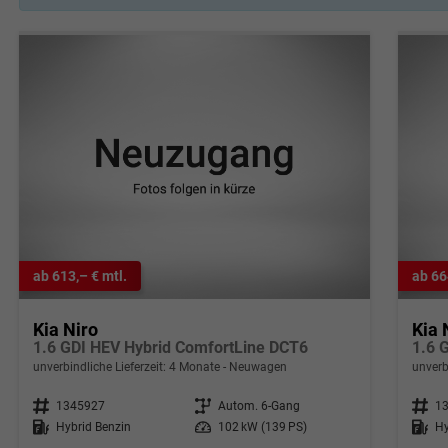
ab 613,– € mtl.
ab 66
Kia Niro
Kia 
1.6 GDI HEV Hybrid ComfortLine DCT6
1.6 
unverbindliche Lieferzeit:
4 Monate
Neuwagen
unverb
Fahrzeugnr.
1345927
Getriebe
Autom. 6-Gang
Fahrzeugnr.
1
Kraftstoff
Hybrid Benzin
Leistung
102 kW (139 PS)
Kraftstoff
Hy