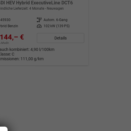
GDI HEV Hybrid ExecutiveLine DCT6
indliche Lieferzeit:
4 Monate
Neuwagen
345930
Getriebe
Autom. 6-Gang
brid Benzin
Leistung
102 kW (139 PS)
144,– €
Details
9% MwSt.
auch kombiniert:
4,90 l/100km
Klasse:
C
Emissionen:
111,00 g/km