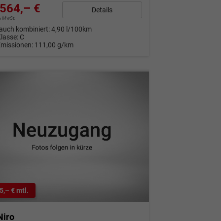
564,– €
Details
9% MwSt.
auch kombiniert:
4,90 l/100km
Klasse:
C
Emissionen:
111,00 g/km
5,– € mtl.
Niro