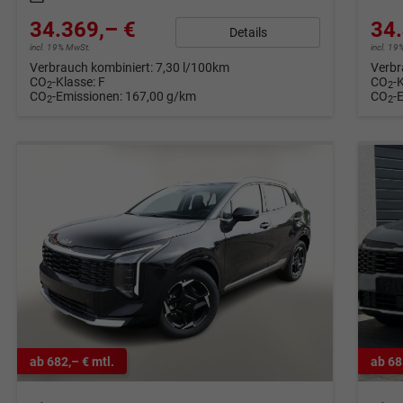
34.369,– €
34.
Details
incl. 19% MwSt.
incl. 1
Verbrauch kombiniert:
7,30 l/100km
Verbr
CO
-Klasse:
F
CO
-
2
2
CO
-Emissionen:
167,00 g/km
CO
-
2
2
ab 682,– € mtl.
ab 68