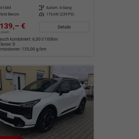
261684
Getriebe
Autom. 6-Gang
brid Benzin
Leistung
176 kW (239 PS)
139,– €
Details
9% MwSt.
auch kombiniert:
6,00 l/100km
Klasse:
D
Emissionen:
135,00 g/km