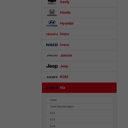
Geely
Honda
Hyundai
Isuzu
Iveco
Jaecoo
Jeep
KGM
Kia
Ceed
Ceed Sportswagon
EV2
EV3
EV4