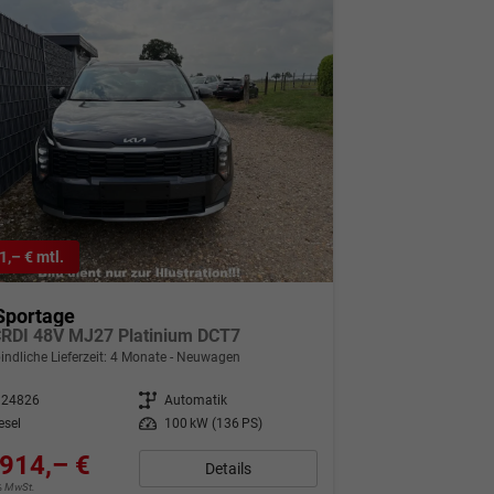
1,– € mtl.
Sportage
CRDI 48V MJ27 Platinium DCT7
indliche Lieferzeit:
4 Monate
Neuwagen
324826
Getriebe
Automatik
esel
Leistung
100 kW (136 PS)
914,– €
Details
9% MwSt.