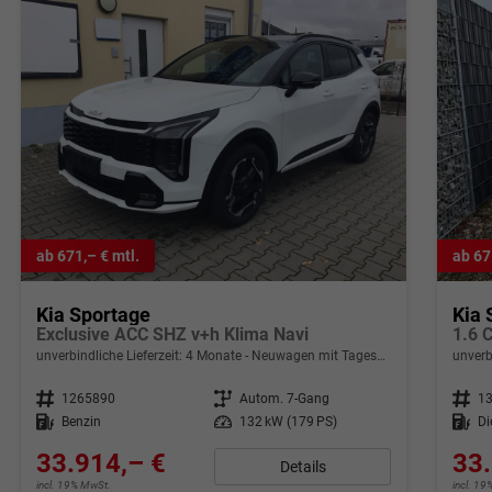
ab 671,– € mtl.
ab 67
Kia Sportage
Kia 
Exclusive ACC SHZ v+h Klima Navi
1.6 
unverbindliche Lieferzeit:
4 Monate
Neuwagen mit Tageszulassung
unverb
Fahrzeugnr.
1265890
Getriebe
Autom. 7-Gang
Fahrzeugnr.
1
Kraftstoff
Benzin
Leistung
132 kW (179 PS)
Kraftstoff
Di
33.914,– €
33.
Details
incl. 19% MwSt.
incl. 1