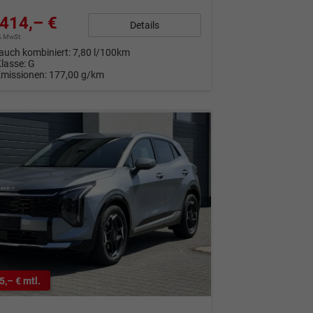
414,– €
Details
9% MwSt.
auch kombiniert:
7,80 l/100km
Klasse:
G
Emissionen:
177,00 g/km
5,– € mtl.