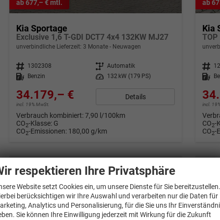
ab 677,– € mtl.
ab 67
Kia Sportage
Kia 
Exclusive 1,6 T-GDI DCT7 4x4 132KW MJ27
TOP 
unverbindliche Lieferzeit:
3 Monate
Neuwagen
unverb
Fahrzeugnr.
1302308
Getriebe
Automatik
Fahrzeugnr.
1
Kraftstoff
Benzin
Leistung
132 kW (179 PS)
Kraftstoff
Be
34.179,– €
34.
Details
incl. 19% MwSt.
incl. 1
Verbrauch kombiniert:
7,90 l/100km
Verbr
CO
-Klasse:
G
CO
-
2
2
CO
-Emissionen:
180,00 g/km
CO
-
2
2
ir respektieren Ihre Privatsphäre
nsere Website setzt Cookies ein, um unsere Dienste für Sie bereitzustellen
ierbei berücksichtigen wir Ihre Auswahl und verarbeiten nur die Daten für
arketing, Analytics und Personalisierung, für die Sie uns Ihr Einverständn
eben. Sie können Ihre Einwilligung jederzeit mit Wirkung für die Zukunft