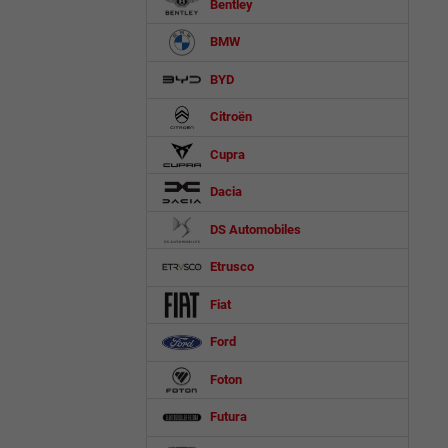
Bentley
BMW
BYD
Citroën
Cupra
Dacia
DS Automobiles
Etrusco
Fiat
Ford
Foton
Futura