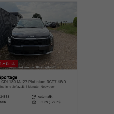
1,– € mtl.
Sportage
T-GDI 180 MJ27 Platinium DCT7 4WD
indliche Lieferzeit:
4 Monate
Neuwagen
324833
Getriebe
Automatik
nzin
Leistung
132 kW (179 PS)