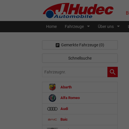
B
Home
Fahrzeuge
Über uns
Gemerkte Fahrzeuge (
0
)
Schnellsuche
Fahrzeugnr.
Abarth
Alfa Romeo
Audi
Baic