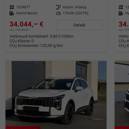
Fahrzeugnr.
1324877
Getriebe
Autom. 6-Gang
Fahrzeugnr.
1
Kraftstoff
Hybrid Benzin
Leistung
176 kW (239 PS)
Kraftstoff
Hy
34.044,– €
34.
Details
incl. 19% MwSt.
incl. 1
Verbrauch kombiniert:
5,80 l/100km
Verbr
CO
-Klasse:
D
CO
-
2
2
CO
-Emissionen:
132,00 g/km
CO
-
2
2