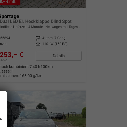
8,– € mtl.
Sportage
Dual LED El. Heckklappe Blind Spot
indliche Lieferzeit:
4 Monate
Neuwagen mit Tageszulassung
265894
Getriebe
Autom. 7-Gang
nzin
Leistung
110 kW (150 PS)
253,– €
Details
9% MwSt.
auch kombiniert:
7,40 l/100km
Klasse:
F
Emissionen:
168,00 g/km
.
is