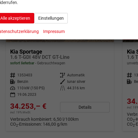
iderrufen.
Alle akzeptieren
Einstellungen
atenschutzerklärung
Impressum
ab 678,– € mtl.
ab 67
Kia Sportage
Kia 
1.6 T-GDI 48V DCT GT-Line
1.6 
sofort lieferbar
Gebrauchtwagen
unverb
Fahrzeugnr.
1353403
Getriebe
Automatik
Fahrzeugnr.
1
Kraftstoff
Benzin
Außenfarbe
lunar silver
Kraftstoff
Be
Leistung
110 kW (150 PS)
Kilometerstand
44.316 km
19.06.2023
34.
34.253,– €
Details
incl. 1
incl. 19% MwSt.
Verbr
Verbrauch kombiniert:
6,50 l/100km
CO
-
2
CO
-Emissionen:
146,00 g/km
CO
-
2
2