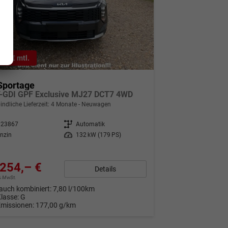
8,– € mtl.
Sportage
T-GDI GPF Exclusive MJ27 DCT7 4WD
indliche Lieferzeit:
4 Monate
Neuwagen
323867
Getriebe
Automatik
nzin
Leistung
132 kW (179 PS)
254,– €
Details
9% MwSt.
auch kombiniert:
7,80 l/100km
Klasse:
G
Emissionen:
177,00 g/km