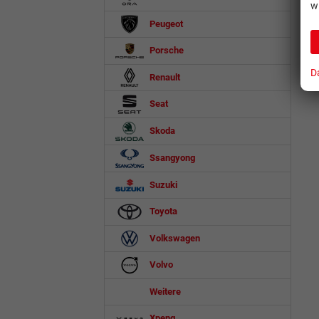
w
Peugeot
Porsche
D
Renault
Seat
Skoda
Ssangyong
Suzuki
Toyota
Volkswagen
Volvo
Weitere
Xpeng