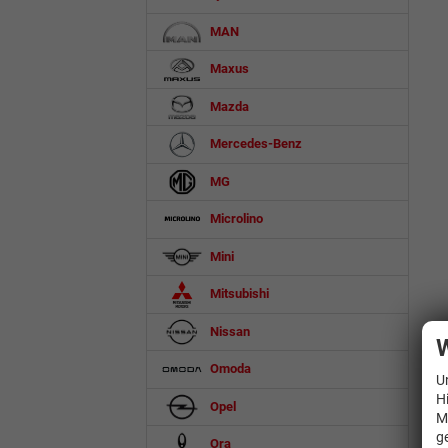
MAN
Maxus
Mazda
Mercedes-Benz
MG
Microlino
Mini
Mitsubishi
Nissan
W
Omoda
U
H
Opel
M
g
Ora