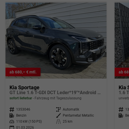
ab 680,– € mtl.
ab 68
Kia Sportage
Kia 
GT Line 1.6 T-GDI DCT Leder*19"*Android Auto*Navi*SHZ*E-Heck*ACC*360°Kamera
1.6 
sofort lieferbar
Fahrzeug mit Tageszulassung
unverb
Fahrzeugnr.
1353046
Getriebe
Automatik
Fahrzeugnr.
1
Kraftstoff
Benzin
Außenfarbe
Pentametal Metallic
Kraftstoff
Be
Leistung
110 kW (150 PS)
Kilometerstand
25 km
01.03.2026