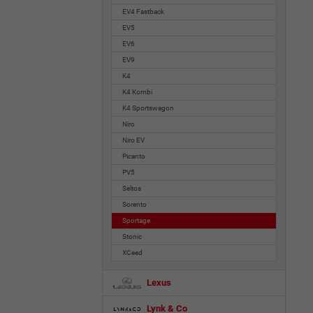
EV4 Fastback
EV5
EV6
EV9
K4
K4 Kombi
K4 Sportswagon
Niro
Niro EV
Picanto
PV5
Seltos
Sorento
Sportage
Stonic
XCeed
Lexus
Lynk & Co