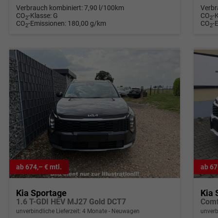
Verbrauch kombiniert:
7,90 l/100km
Verbr
CO
-Klasse:
G
CO
-
2
2
CO
-Emissionen:
180,00 g/km
CO
-
2
2
ab 674,– € mtl.
ab 67
Kia Sportage
Kia 
1.6 T-GDI HEV MJ27 Gold DCT7
Comf
unverbindliche Lieferzeit:
4 Monate
Neuwagen
unverb