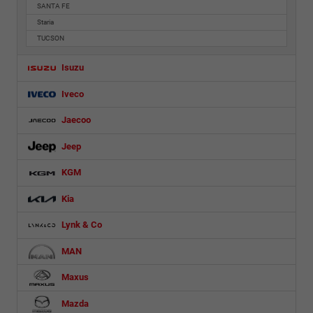
SANTA FE
Staria
TUCSON
Isuzu
Iveco
Jaecoo
Jeep
KGM
Kia
Lynk & Co
MAN
Maxus
Mazda