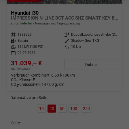
Hyundai i30
IMPRESSION N-LINE DCT ACC SHZ SMART KEY BSD MEMORY
sofort lieferbar
Neuwagen mit Tageszulassung
Fahrzeugnr.
1338925
Getriebe
Doppelkupplungsgetriebe (DSG)
Kraftstoff
Benzin
Außenfarbe
Shadow Grey TKG
Leistung
110 kW (150 PS)
Kilometerstand
10 km
02.07.2026
31.039,– €
Details
incl. 19% MwSt.
Verbrauch kombiniert:
6,50 l/100km
CO
-Klasse:
E
2
CO
-Emissionen:
147,00 g/km
2
Datensätze pro Seite:
10
20
50
100
250
Seite: