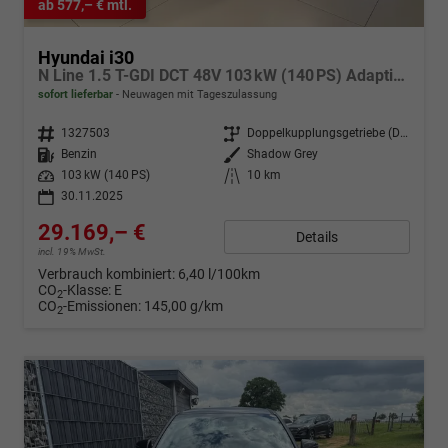
ab 577,– € mtl.
Hyundai i30
N Line 1.5 T-GDI DCT 48V 103 kW (140 PS) Adaptiver Tempomat, Sitz-Paket, Lenkradheizung, Sitzheizung, 2-Zonen-Klimaautomatik, DAB, Apple CarPlay, Android Auto, Navigationssystem, Regensensor, 18 Zoll Leichtmetallfelgen, uvm.
sofort lieferbar
Neuwagen mit Tageszulassung
Fahrzeugnr.
1327503
Getriebe
Doppelkupplungsgetriebe (DSG)
Kraftstoff
Benzin
Außenfarbe
Shadow Grey
Leistung
103 kW (140 PS)
Kilometerstand
10 km
30.11.2025
29.169,– €
Details
incl. 19% MwSt.
Verbrauch kombiniert:
6,40 l/100km
CO
-Klasse:
E
2
CO
-Emissionen:
145,00 g/km
2