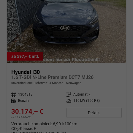
ab 597,– € mtl.
Hyundai i30
1.6 T-GDI N-Line Premium DCT7 MJ26
unverbindliche Lieferzeit:
4 Monate
Neuwagen
Fahrzeugnr.
1304318
Getriebe
Automatik
Kraftstoff
Benzin
Leistung
110 kW (150 PS)
30.174,– €
Details
incl. 19% MwSt.
Verbrauch kombiniert:
6,90 l/100km
CO
-Klasse:
E
2