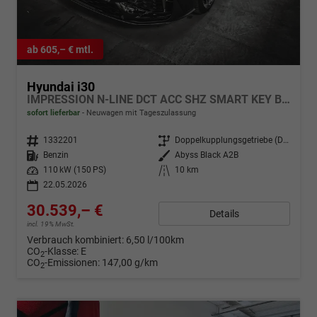
ab 605,– € mtl.
Hyundai i30
IMPRESSION N-LINE DCT ACC SHZ SMART KEY BSD MEMORY
sofort lieferbar
Neuwagen mit Tageszulassung
Fahrzeugnr.
1332201
Getriebe
Doppelkupplungsgetriebe (DSG)
Kraftstoff
Benzin
Außenfarbe
Abyss Black A2B
Leistung
110 kW (150 PS)
Kilometerstand
10 km
22.05.2026
30.539,– €
Details
incl. 19% MwSt.
Verbrauch kombiniert:
6,50 l/100km
CO
-Klasse:
E
2
CO
-Emissionen:
147,00 g/km
2