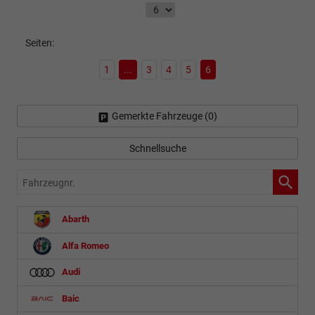
Seiten:
1
...
3
4
5
6
Gemerkte Fahrzeuge (
0
)
Schnellsuche
Fahrzeugnr.
Abarth
Alfa Romeo
Audi
Baic