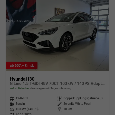
ab 607,– € mtl.
Hyundai i30
N Line 1.5 T-GDI 48V 7DCT 103 kW / 140 PS Adaptiver Tempomat, Toter-Winkel-Assistent, 2-Zonen Klimaautomatik, Lenkradheizung, Sitzheizung, Navigationssystem, Radio DAB, Apple CarPlay, Android Auto, Induktionsladen, 18" Leichtmetallfelgen, uvm.
sofort lieferbar
Neuwagen mit Tageszulassung
Fahrzeugnr.
1246853
Getriebe
Doppelkupplungsgetriebe (DSG)
Kraftstoff
Benzin
Außenfarbe
Serenity White Pearl
Leistung
103 kW (140 PS)
Kilometerstand
10 km
30.11.2025