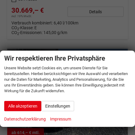
30.669,– €
Details
incl. 19% MwSt.
Verbrauch kombiniert:
6,40 l/100km
CO
-Klasse:
E
2
CO
-Emissionen:
145,00 g/km
2
Wir respektieren Ihre Privatsphäre
Unsere Website setzt Cookies ein, um unsere Dienste für Sie
bereitzustellen. Hierbei berücksichtigen wir Ihre Auswahl und verarbeiten
nur die Daten für Marketing, Analytics und Personalisierung, für die Sie
uns Ihr Einverständnis geben. Sie können Ihre Einwilligung jederzeit mit
Wirkung für die Zukunft widerrufen.
Alle akzeptieren
Einstellungen
Datenschutzerklärung
Impressum
ab 614,– € mtl.