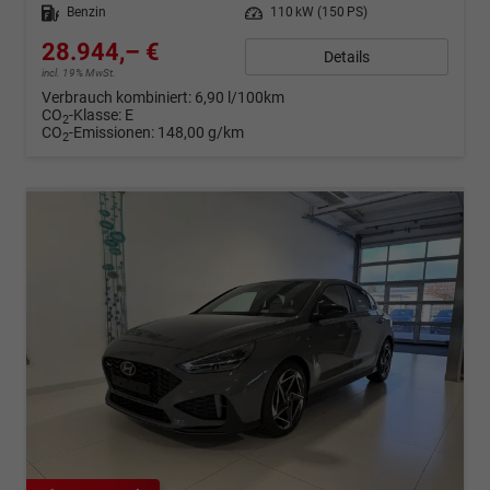
Kraftstoff
Benzin
Leistung
110 kW (150 PS)
28.944,– €
Details
incl. 19% MwSt.
Verbrauch kombiniert:
6,90 l/100km
CO
-Klasse:
E
2
CO
-Emissionen:
148,00 g/km
2