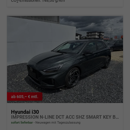
CO
-Emissionen:
148,00 g/km
2
ab 605,– € mtl.
Hyundai i30
IMPRESSION N-LINE DCT ACC SHZ SMART KEY BSD MEMORY
sofort lieferbar
Neuwagen mit Tageszulassung