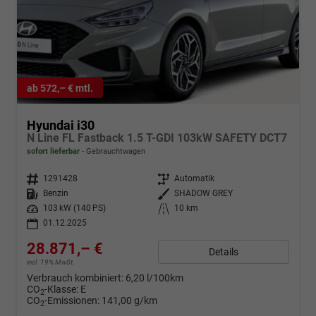
ab 572,– € mtl.
Hyundai i30
N Line FL Fastback 1.5 T-GDI 103kW SAFETY DCT7
sofort lieferbar
Gebrauchtwagen
Fahrzeugnr.
1291428
Getriebe
Automatik
Kraftstoff
Benzin
Außenfarbe
SHADOW GREY
Leistung
103 kW (140 PS)
Kilometerstand
10 km
01.12.2025
28.871,– €
Details
incl. 19% MwSt.
Verbrauch kombiniert:
6,20 l/100km
CO
-Klasse:
E
2
CO
-Emissionen:
141,00 g/km
2