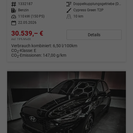
Fahrzeugnr.
1332187
Getriebe
Doppelkupplungsgetriebe (DSG)
Kraftstoff
Benzin
Außenfarbe
Cypress Green T2P
Leistung
110 kW (150 PS)
Kilometerstand
10 km
22.05.2026
30.539,– €
Details
incl. 19% MwSt.
Verbrauch kombiniert:
6,50 l/100km
CO
-Klasse:
E
2
CO
-Emissionen:
147,00 g/km
2