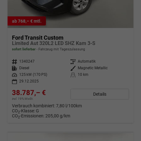
ab 768,– € mtl.
Ford Transit Custom
Limited Aut 320L2 LED SHZ Kam 3-S
sofort lieferbar
Fahrzeug mit Tageszulassung
Fahrzeugnr.
1340247
Getriebe
Automatik
Kraftstoff
Diesel
Außenfarbe
Magnetic Metallic
Leistung
125 kW (170 PS)
Kilometerstand
10 km
29.12.2025
38.787,– €
Details
incl. 19% MwSt.
Verbrauch kombiniert:
7,80 l/100km
CO
-Klasse:
G
2
CO
-Emissionen:
205,00 g/km
2