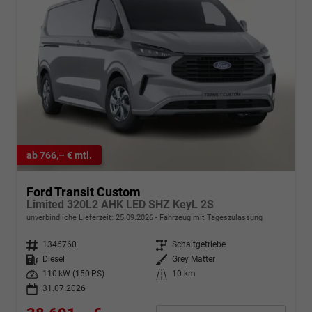
ab 766,– € mtl.
Ford Transit Custom
Limited 320L2 AHK LED SHZ KeyL 2S
unverbindliche Lieferzeit:
25.09.2026
Fahrzeug mit Tageszulassung
Fahrzeugnr.
1346760
Getriebe
Schaltgetriebe
Kraftstoff
Diesel
Außenfarbe
Grey Matter
Leistung
110 kW (150 PS)
Kilometerstand
10 km
31.07.2026