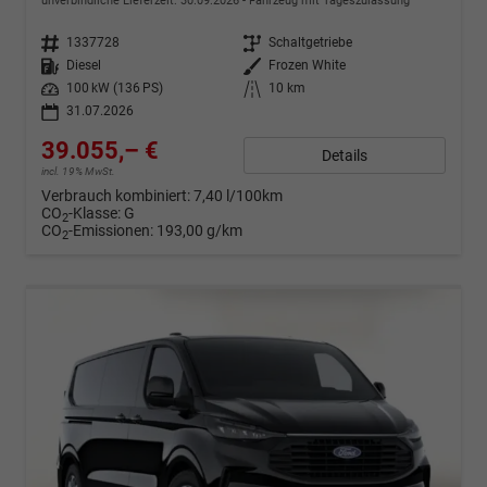
unverbindliche Lieferzeit:
30.09.2026
Fahrzeug mit Tageszulassung
Fahrzeugnr.
1337728
Getriebe
Schaltgetriebe
Kraftstoff
Diesel
Außenfarbe
Frozen White
Leistung
100 kW (136 PS)
Kilometerstand
10 km
31.07.2026
39.055,– €
Details
incl. 19% MwSt.
Verbrauch kombiniert:
7,40 l/100km
CO
-Klasse:
G
2
CO
-Emissionen:
193,00 g/km
2