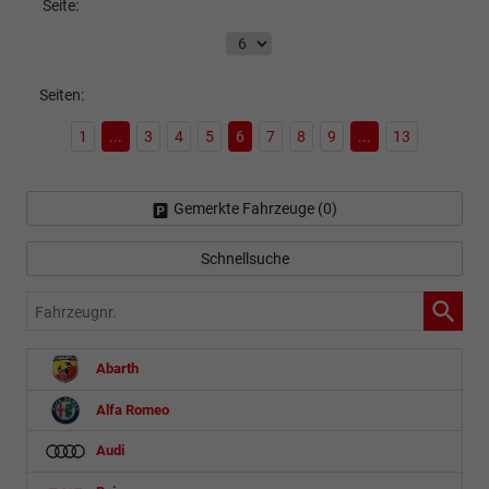
Seite:
Seiten:
1
...
3
4
5
6
7
8
9
...
13
Gemerkte Fahrzeuge (
0
)
Schnellsuche
Fahrzeugnr.
Abarth
Alfa Romeo
Audi