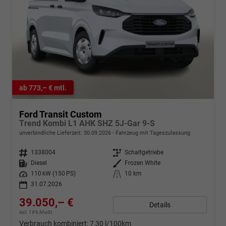
ab 773,– € mtl.
Ford Transit Custom
Trend Kombi L1 AHK SHZ 5J-Gar 9-S
unverbindliche Lieferzeit:
30.09.2026
Fahrzeug mit Tageszulassung
Fahrzeugnr.
1338004
Getriebe
Schaltgetriebe
Kraftstoff
Diesel
Außenfarbe
Frozen White
Leistung
110 kW (150 PS)
Kilometerstand
10 km
31.07.2026
39.050,– €
Details
incl. 19% MwSt.
Verbrauch kombiniert:
7,30 l/100km