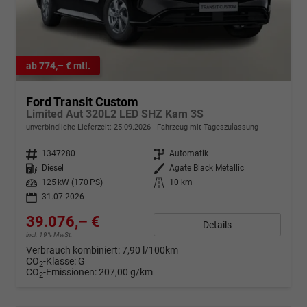
ab 774,– € mtl.
Ford Transit Custom
Limited Aut 320L2 LED SHZ Kam 3S
unverbindliche Lieferzeit:
25.09.2026
Fahrzeug mit Tageszulassung
Fahrzeugnr.
1347280
Getriebe
Automatik
Kraftstoff
Diesel
Außenfarbe
Agate Black Metallic
Leistung
125 kW (170 PS)
Kilometerstand
10 km
31.07.2026
39.076,– €
Details
incl. 19% MwSt.
Verbrauch kombiniert:
7,90 l/100km
CO
-Klasse:
G
2
CO
-Emissionen:
207,00 g/km
2