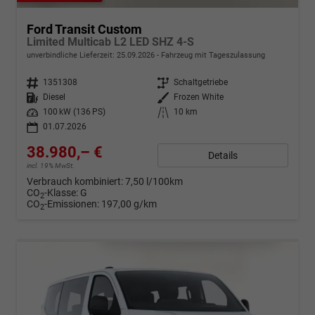
Ford Transit Custom
Limited Multicab L2 LED SHZ 4-S
unverbindliche Lieferzeit:
25.09.2026
Fahrzeug mit Tageszulassung
Fahrzeugnr.
1351308
Getriebe
Schaltgetriebe
Kraftstoff
Diesel
Außenfarbe
Frozen White
Leistung
100 kW (136 PS)
Kilometerstand
10 km
01.07.2026
38.980,– €
Details
incl. 19% MwSt.
Verbrauch kombiniert:
7,50 l/100km
CO
-Klasse:
G
2
CO
-Emissionen:
197,00 g/km
2