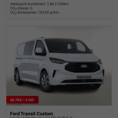
Verbrauch kombiniert:
7,80 l/100km
CO
-Klasse:
G
2
CO
-Emissionen:
195,00 g/km
2
ab 764,– € mtl.
Ford Transit Custom