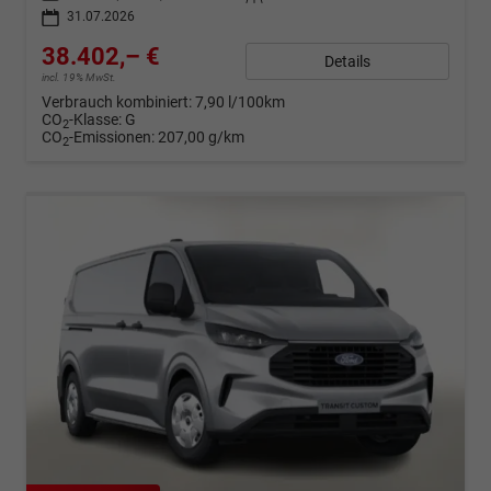
31.07.2026
38.402,– €
Details
incl. 19% MwSt.
Verbrauch kombiniert:
7,90 l/100km
CO
-Klasse:
G
2
CO
-Emissionen:
207,00 g/km
2