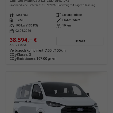
Limited Multicab L2 LED SHZ 5-S
unverbindliche Lieferzeit:
11.09.2026
Fahrzeug mit Tageszulassung
Fahrzeugnr.
1351283
Getriebe
Schaltgetriebe
Kraftstoff
Diesel
Außenfarbe
Frozen White
Leistung
100 kW (136 PS)
Kilometerstand
10 km
02.06.2026
38.594,– €
Details
incl. 19% MwSt.
Verbrauch kombiniert:
7,50 l/100km
CO
-Klasse:
G
2
CO
-Emissionen:
197,00 g/km
2