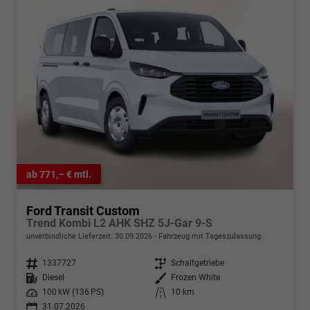
ab 771,– € mtl.
Ford Transit Custom
Trend Kombi L2 AHK SHZ 5J-Gar 9-S
unverbindliche Lieferzeit:
30.09.2026
Fahrzeug mit Tageszulassung
Fahrzeugnr.
1337727
Getriebe
Schaltgetriebe
Kraftstoff
Diesel
Außenfarbe
Frozen White
Leistung
100 kW (136 PS)
Kilometerstand
10 km
31.07.2026