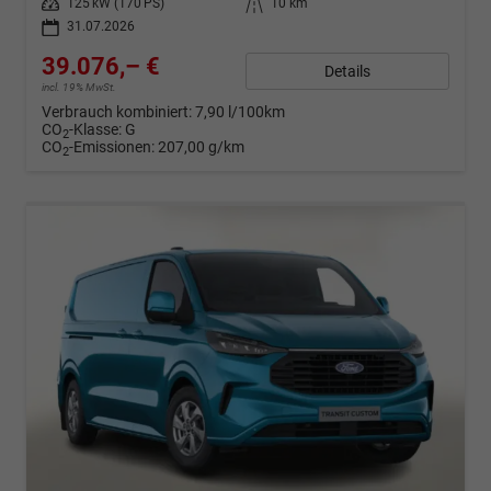
Leistung
125 kW (170 PS)
Kilometerstand
10 km
31.07.2026
39.076,– €
Details
incl. 19% MwSt.
Verbrauch kombiniert:
7,90 l/100km
CO
-Klasse:
G
2
CO
-Emissionen:
207,00 g/km
2