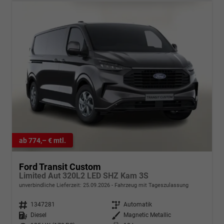
ab 774,– € mtl.
Ford Transit Custom
Limited Aut 320L2 LED SHZ Kam 3S
unverbindliche Lieferzeit:
25.09.2026
Fahrzeug mit Tageszulassung
Fahrzeugnr.
1347281
Getriebe
Automatik
Kraftstoff
Diesel
Außenfarbe
Magnetic Metallic