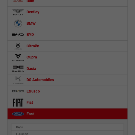
Baic
Bentley
BMW
BYD
Citroën
Cupra
Dacia
DS Automobiles
Etrusco
Fiat
Ford
Capri
E-Transit