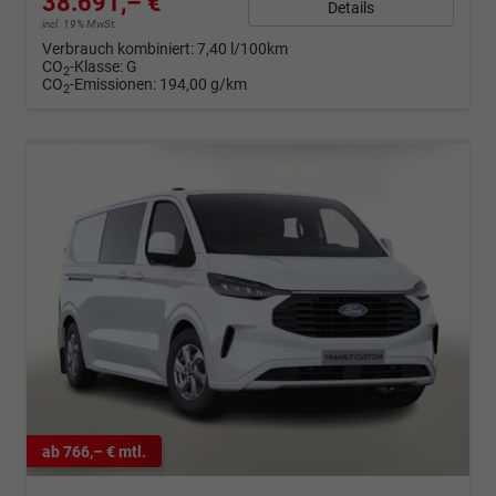
38.691,– €
Details
incl. 19% MwSt.
Verbrauch kombiniert:
7,40 l/100km
CO
-Klasse:
G
2
CO
-Emissionen:
194,00 g/km
2
ab 766,– € mtl.