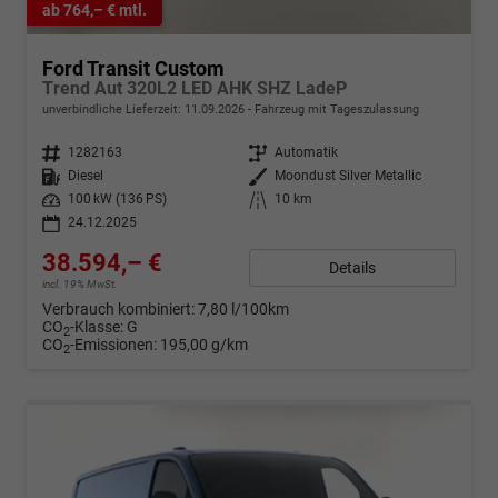
ab 764,– € mtl.
Ford Transit Custom
Trend Aut 320L2 LED AHK SHZ LadeP
unverbindliche Lieferzeit:
11.09.2026
Fahrzeug mit Tageszulassung
Fahrzeugnr.
1282163
Getriebe
Automatik
Kraftstoff
Diesel
Außenfarbe
Moondust Silver Metallic
Leistung
100 kW (136 PS)
Kilometerstand
10 km
24.12.2025
38.594,– €
Details
incl. 19% MwSt.
Verbrauch kombiniert:
7,80 l/100km
CO
-Klasse:
G
2
CO
-Emissionen:
195,00 g/km
2