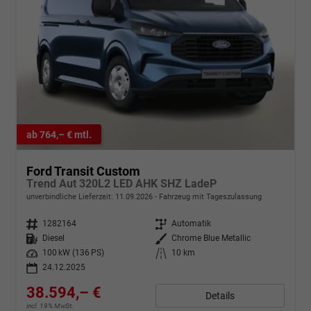
ab 764,– € mtl.
Ford Transit Custom
Trend Aut 320L2 LED AHK SHZ LadeP
unverbindliche Lieferzeit:
11.09.2026
Fahrzeug mit Tageszulassung
Fahrzeugnr.
1282164
Getriebe
Automatik
Kraftstoff
Diesel
Außenfarbe
Chrome Blue Metallic
Leistung
100 kW (136 PS)
Kilometerstand
10 km
24.12.2025
38.594,– €
Details
incl. 19% MwSt.