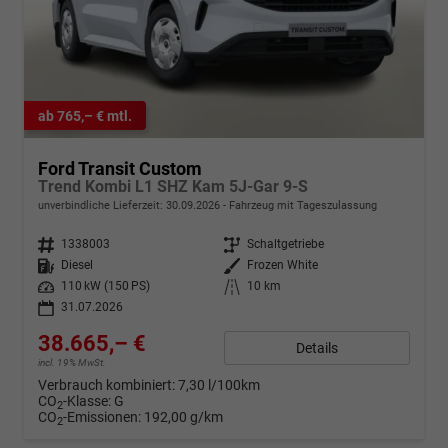
ab 765,– € mtl.
Ford Transit Custom
Trend Kombi L1 SHZ Kam 5J-Gar 9-S
unverbindliche Lieferzeit:
30.09.2026
Fahrzeug mit Tageszulassung
Fahrzeugnr.
1338003
Getriebe
Schaltgetriebe
Kraftstoff
Diesel
Außenfarbe
Frozen White
Leistung
110 kW (150 PS)
Kilometerstand
10 km
31.07.2026
38.665,– €
Details
incl. 19% MwSt.
Verbrauch kombiniert:
7,30 l/100km
CO
-Klasse:
G
2
CO
-Emissionen:
192,00 g/km
2