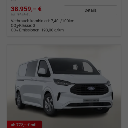
38.959,– €
Details
incl. 19% MwSt.
Verbrauch kombiniert:
7,40 l/100km
CO
-Klasse:
G
2
CO
-Emissionen:
193,00 g/km
2
ab 772,– € mtl.