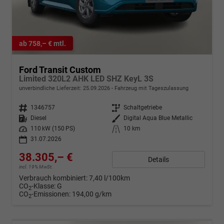
ab 758,– € mtl.
Ford Transit Custom
Limited 320L2 AHK LED SHZ KeyL 3S
unverbindliche Lieferzeit:
25.09.2026
Fahrzeug mit Tageszulassung
Fahrzeugnr.
1346757
Getriebe
Schaltgetriebe
Kraftstoff
Diesel
Außenfarbe
Digital Aqua Blue Metallic
Leistung
110 kW (150 PS)
Kilometerstand
10 km
31.07.2026
38.305,– €
Details
incl. 19% MwSt.
Verbrauch kombiniert:
7,40 l/100km
CO
-Klasse:
G
2
CO
-Emissionen:
194,00 g/km
2