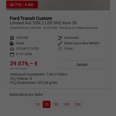
ab 774,– € mtl.
Ford Transit Custom
Limited Aut 320L2 LED SHZ Kam 3S
unverbindliche Lieferzeit:
25.09.2026
Fahrzeug mit Tageszulassung
Fahrzeugnr.
1347282
Getriebe
Automatik
Kraftstoff
Diesel
Außenfarbe
Digital Aqua Blue Metallic
Leistung
125 kW (170 PS)
Kilometerstand
10 km
31.07.2026
39.076,– €
Details
incl. 19% MwSt.
Verbrauch kombiniert:
7,90 l/100km
CO
-Klasse:
G
2
CO
-Emissionen:
207,00 g/km
2
Datensätze pro Seite:
10
20
50
100
250