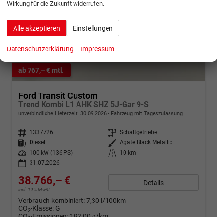
Wirkung für die Zukunft widerrufen.
Alle akzeptieren
Einstellungen
Datenschutzerklärung
Impressum
ab 767,– € mtl.
Ford Transit Custom
Trend Kombi L1 AHK SHZ 5J-Gar 9-S
unverbindliche Lieferzeit:
30.09.2026
Fahrzeug mit Tageszulassung
Fahrzeugnr.
1337726
Getriebe
Schaltgetriebe
Kraftstoff
Diesel
Außenfarbe
Agate Black Metallic
Leistung
100 kW (136 PS)
Kilometerstand
10 km
31.07.2026
38.766,– €
Details
incl. 19% MwSt.
Verbrauch kombiniert:
7,30 l/100km
CO
-Klasse:
G
2
CO
-Emissionen:
192,00 g/km