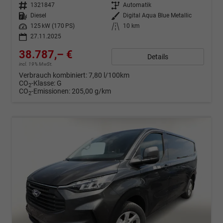
Fahrzeugnr.
1321847
Getriebe
Automatik
Kraftstoff
Diesel
Außenfarbe
Digital Aqua Blue Metallic
Leistung
125 kW (170 PS)
Kilometerstand
10 km
27.11.2025
38.787,– €
Details
incl. 19% MwSt.
Verbrauch kombiniert:
7,80 l/100km
CO
-Klasse:
G
2
CO
-Emissionen:
205,00 g/km
2