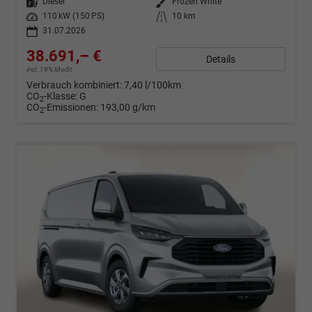
Kraftstoff
Diesel
Außenfarbe
Frozen White
Leistung
110 kW (150 PS)
Kilometerstand
10 km
31.07.2026
38.691,– €
Details
incl. 19% MwSt.
Verbrauch kombiniert:
7,40 l/100km
CO
-Klasse:
G
2
CO
-Emissionen:
193,00 g/km
2