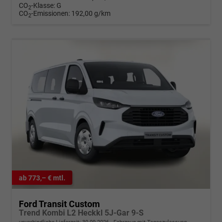
CO
-Klasse:
G
2
CO
-Emissionen:
192,00 g/km
2
ab 773,– € mtl.
Ford Transit Custom
Trend Kombi L2 Heckkl 5J-Gar 9-S