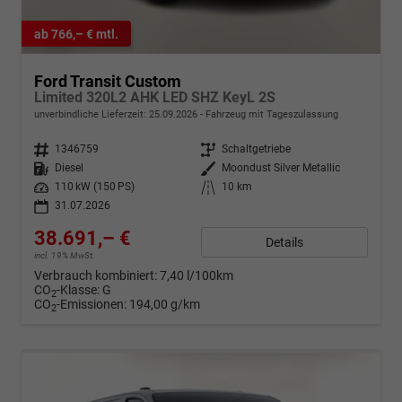
ab 766,– € mtl.
Ford Transit Custom
Limited 320L2 AHK LED SHZ KeyL 2S
unverbindliche Lieferzeit:
25.09.2026
Fahrzeug mit Tageszulassung
Fahrzeugnr.
1346759
Getriebe
Schaltgetriebe
Kraftstoff
Diesel
Außenfarbe
Moondust Silver Metallic
Leistung
110 kW (150 PS)
Kilometerstand
10 km
31.07.2026
38.691,– €
Details
incl. 19% MwSt.
Verbrauch kombiniert:
7,40 l/100km
CO
-Klasse:
G
2
CO
-Emissionen:
194,00 g/km
2