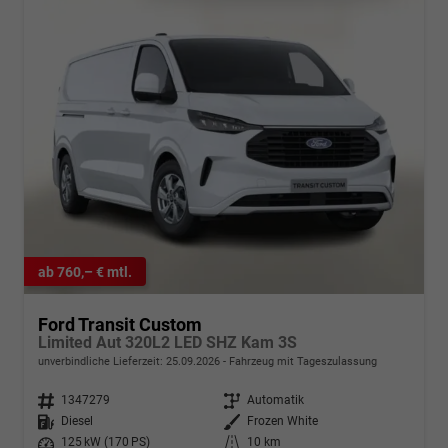
ab 760,– € mtl.
Ford Transit Custom
Limited Aut 320L2 LED SHZ Kam 3S
unverbindliche Lieferzeit:
25.09.2026
Fahrzeug mit Tageszulassung
Fahrzeugnr.
1347279
Getriebe
Automatik
Kraftstoff
Diesel
Außenfarbe
Frozen White
Leistung
125 kW (170 PS)
Kilometerstand
10 km