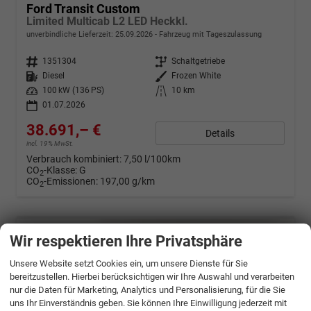
Ford Transit Custom
Limited Multicab L2 LED Heckkl.
unverbindliche Lieferzeit:
25.09.2026
Fahrzeug mit Tageszulassung
Fahrzeugnr.
1351304
Getriebe
Schaltgetriebe
Kraftstoff
Diesel
Außenfarbe
Frozen White
Leistung
100 kW (136 PS)
Kilometerstand
10 km
01.07.2026
38.691,– €
Details
incl. 19% MwSt.
Verbrauch kombiniert:
7,50 l/100km
CO
-Klasse:
G
2
CO
-Emissionen:
197,00 g/km
2
Wir respektieren Ihre Privatsphäre
Unsere Website setzt Cookies ein, um unsere Dienste für Sie
bereitzustellen. Hierbei berücksichtigen wir Ihre Auswahl und verarbeiten
nur die Daten für Marketing, Analytics und Personalisierung, für die Sie
uns Ihr Einverständnis geben. Sie können Ihre Einwilligung jederzeit mit