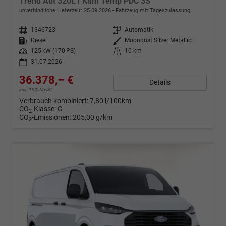
Trend Aut 320L1 Kam Temp PDC 3S
unverbindliche Lieferzeit:
25.09.2026
Fahrzeug mit Tageszulassung
Fahrzeugnr.
1346723
Getriebe
Automatik
Kraftstoff
Diesel
Außenfarbe
Moondust Silver Metallic
Leistung
125 kW (170 PS)
Kilometerstand
10 km
31.07.2026
36.378,– €
Details
incl. 19% MwSt.
Verbrauch kombiniert:
7,80 l/100km
CO
-Klasse:
G
2
CO
-Emissionen:
205,00 g/km
2