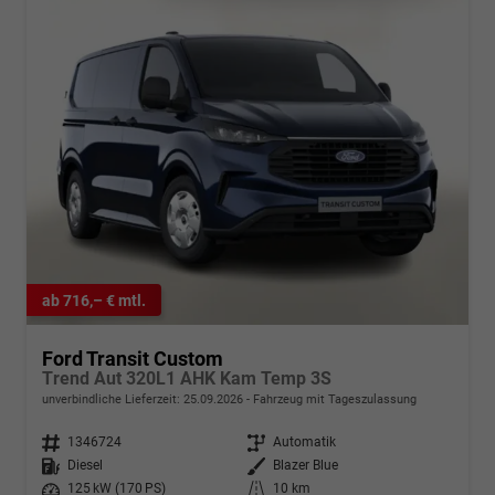
ab 716,– € mtl.
Ford Transit Custom
Trend Aut 320L1 AHK Kam Temp 3S
unverbindliche Lieferzeit:
25.09.2026
Fahrzeug mit Tageszulassung
Fahrzeugnr.
1346724
Getriebe
Automatik
Kraftstoff
Diesel
Außenfarbe
Blazer Blue
Leistung
125 kW (170 PS)
Kilometerstand
10 km