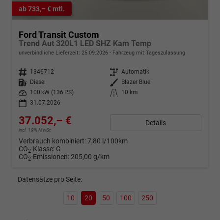
ab 733,– € mtl.
Ford Transit Custom
Trend Aut 320L1 LED SHZ Kam Temp
unverbindliche Lieferzeit:
25.09.2026
Fahrzeug mit Tageszulassung
Fahrzeugnr.
1346712
Getriebe
Automatik
Kraftstoff
Diesel
Außenfarbe
Blazer Blue
Leistung
100 kW (136 PS)
Kilometerstand
10 km
31.07.2026
37.052,– €
Details
incl. 19% MwSt.
Verbrauch kombiniert:
7,80 l/100km
CO
-Klasse:
G
2
CO
-Emissionen:
205,00 g/km
2
Datensätze pro Seite:
10
20
50
100
250