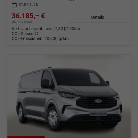
31.07.2026
36.185,– €
Details
incl. 19% MwSt.
Verbrauch kombiniert:
7,80 l/100km
CO
-Klasse:
G
2
CO
-Emissionen:
205,00 g/km
2