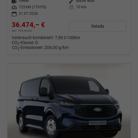
Kraftstoff
Diesel
Außenfarbe
Blazer Blue
Leistung
125 kW (170 PS)
Kilometerstand
10 km
31.07.2026
36.474,– €
Details
incl. 19% MwSt.
Verbrauch kombiniert:
7,90 l/100km
CO
-Klasse:
G
2
CO
-Emissionen:
206,00 g/km
2