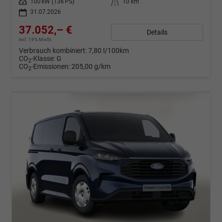
Leistung
100 kW (136 PS)
Kilometerstand
10 km
31.07.2026
37.052,– €
Details
incl. 19% MwSt.
Verbrauch kombiniert:
7,80 l/100km
CO
-Klasse:
G
2
CO
-Emissionen:
205,00 g/km
2