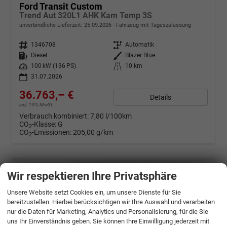
Ford Transit Custom
Trend Aut 320L1 AHK Kam Temp 3S
unverbindliche Lieferzeit:
25.09.2026
Fahrzeug mit Tageszulassung
Fahrzeugnr.
1346708
Getriebe
Automatik
Kraftstoff
Diesel
Außenfarbe
Blazer Blue
Leistung
100 kW (136 PS)
Kilometerstand
10 km
31.07.2026
36.763,– €
Details
incl. 19% MwSt.
Verbrauch kombiniert:
7,80 l/100km
CO
-Klasse:
G
2
CO
-Emissionen:
205,00 g/km
2
Wir respektieren Ihre Privatsphäre
Unsere Website setzt Cookies ein, um unsere Dienste für Sie
bereitzustellen. Hierbei berücksichtigen wir Ihre Auswahl und verarbeiten
nur die Daten für Marketing, Analytics und Personalisierung, für die Sie
uns Ihr Einverständnis geben. Sie können Ihre Einwilligung jederzeit mit