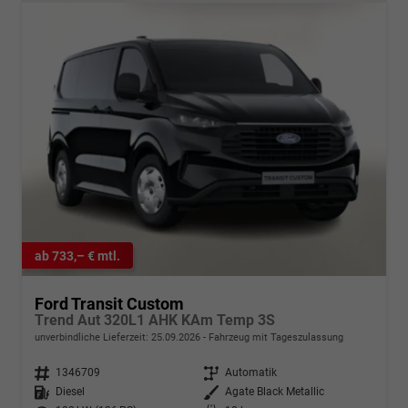
ab 733,– € mtl.
Ford Transit Custom
Trend Aut 320L1 AHK KAm Temp 3S
unverbindliche Lieferzeit:
25.09.2026
Fahrzeug mit Tageszulassung
Fahrzeugnr.
1346709
Getriebe
Automatik
Kraftstoff
Diesel
Außenfarbe
Agate Black Metallic