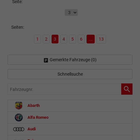
Seite:
Seiten:
1
2
3
4
5
6
...
13
Gemerkte Fahrzeuge (
0
)
Schnellsuche
Fahrzeugnr.
Abarth
Alfa Romeo
Audi