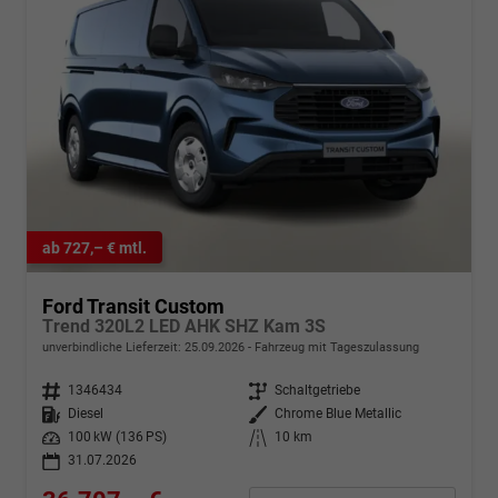
ab 727,– € mtl.
Ford Transit Custom
Trend 320L2 LED AHK SHZ Kam 3S
unverbindliche Lieferzeit:
25.09.2026
Fahrzeug mit Tageszulassung
Fahrzeugnr.
1346434
Getriebe
Schaltgetriebe
Kraftstoff
Diesel
Außenfarbe
Chrome Blue Metallic
Leistung
100 kW (136 PS)
Kilometerstand
10 km
31.07.2026