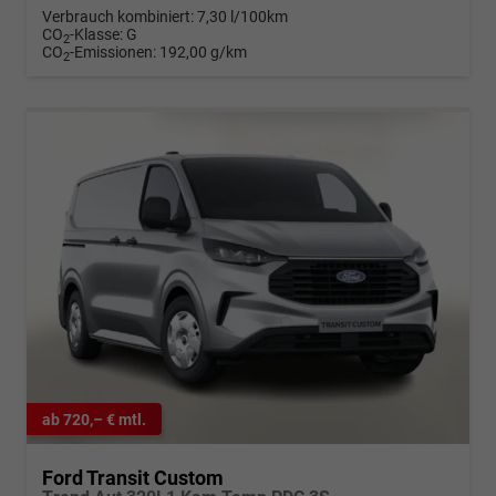
Verbrauch kombiniert:
7,30 l/100km
CO
-Klasse:
G
2
CO
-Emissionen:
192,00 g/km
2
ab 720,– € mtl.
Ford Transit Custom