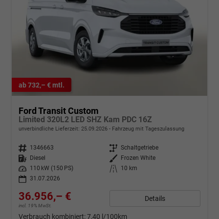
ab 732,– € mtl.
Ford Transit Custom
Limited 320L2 LED SHZ Kam PDC 16Z
unverbindliche Lieferzeit:
25.09.2026
Fahrzeug mit Tageszulassung
Fahrzeugnr.
1346663
Getriebe
Schaltgetriebe
Kraftstoff
Diesel
Außenfarbe
Frozen White
Leistung
110 kW (150 PS)
Kilometerstand
10 km
31.07.2026
36.956,– €
Details
incl. 19% MwSt.
Verbrauch kombiniert:
7,40 l/100km