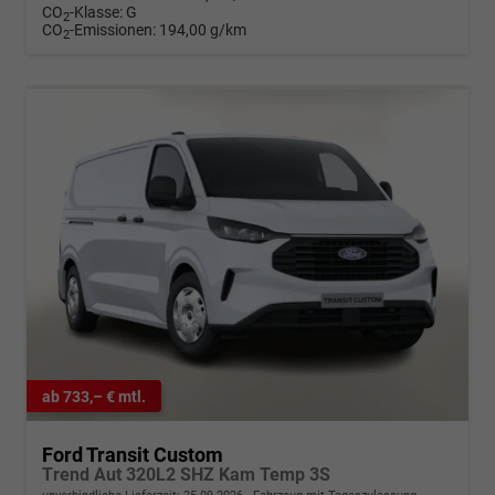
CO
-Klasse:
G
2
CO
-Emissionen:
194,00 g/km
2
ab 733,– € mtl.
Ford Transit Custom
Trend Aut 320L2 SHZ Kam Temp 3S