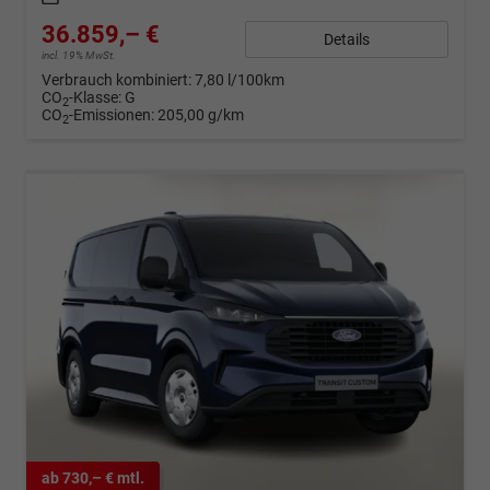
36.859,– €
Details
incl. 19% MwSt.
Verbrauch kombiniert:
7,80 l/100km
CO
-Klasse:
G
2
CO
-Emissionen:
205,00 g/km
2
ab 730,– € mtl.