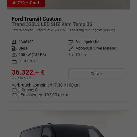
ab 719,– € mtl.
Ford Transit Custom
Trend 320L2 LED SHZ Kam Temp 3S
unverbindliche Lieferzeit:
25.09.2026
Fahrzeug mit Tageszulassung
Fahrzeugnr.
1346433
Getriebe
Schaltgetriebe
Kraftstoff
Diesel
Außenfarbe
Moondust Silver Metallic
Leistung
100 kW (136 PS)
Kilometerstand
10 km
31.07.2026
36.322,– €
Details
incl. 19% MwSt.
Verbrauch kombiniert:
7,30 l/100km
CO
-Klasse:
G
2
CO
-Emissionen:
192,00 g/km
2