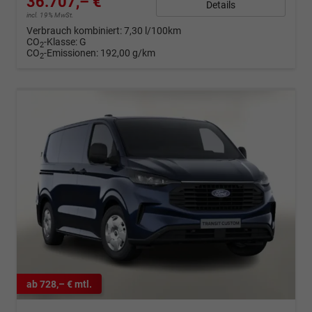
36.707,– €
Details
incl. 19% MwSt.
Verbrauch kombiniert:
7,30 l/100km
CO
-Klasse:
G
2
CO
-Emissionen:
192,00 g/km
2
ab 728,– € mtl.