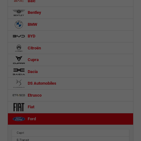
Baic
Bentley
BMW
BYD
Citroën
Cupra
Dacia
DS Automobiles
Etrusco
Fiat
Ford
Capri
E-Transit