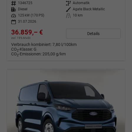
Fahrzeugnr.
1346725
Getriebe
Automatik
Kraftstoff
Diesel
Außenfarbe
Agate Black Metallic
Leistung
125 kW (170 PS)
Kilometerstand
10 km
31.07.2026
36.859,– €
Details
incl. 19% MwSt.
Verbrauch kombiniert:
7,80 l/100km
CO
-Klasse:
G
2
CO
-Emissionen:
205,00 g/km
2