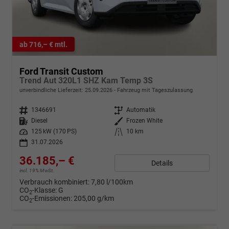
ab 716,– € mtl.
Ford Transit Custom
Trend Aut 320L1 SHZ Kam Temp 3S
unverbindliche Lieferzeit:
25.09.2026
Fahrzeug mit Tageszulassung
Fahrzeugnr.
1346691
Getriebe
Automatik
Kraftstoff
Diesel
Außenfarbe
Frozen White
Leistung
125 kW (170 PS)
Kilometerstand
10 km
31.07.2026
36.185,– €
Details
incl. 19% MwSt.
Verbrauch kombiniert:
7,80 l/100km
CO
-Klasse:
G
2
CO
-Emissionen:
205,00 g/km
2