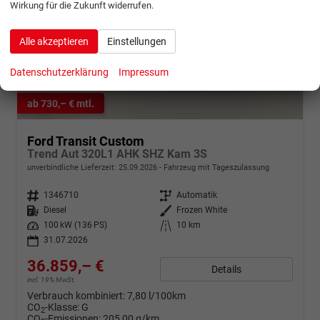
Wirkung für die Zukunft widerrufen.
Alle akzeptieren
Einstellungen
Datenschutzerklärung
Impressum
ab 730,– € mtl.
Ford Transit Custom
Trend Aut 320L1 AHK SHZ Kam 3S
unverbindliche Lieferzeit:
25.09.2026
Fahrzeug mit Tageszulassung
Fahrzeugnr.
1346710
Getriebe
Automatik
Kraftstoff
Diesel
Außenfarbe
Frozen White
Leistung
100 kW (136 PS)
Kilometerstand
10 km
31.07.2026
36.859,– €
Details
incl. 19% MwSt.
Verbrauch kombiniert:
7,80 l/100km
CO
-Klasse:
G
2
CO
-Emissionen:
205,00 g/km