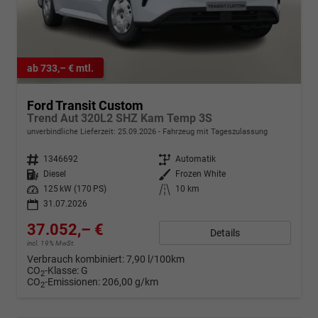
ab 733,– € mtl.
Ford Transit Custom
Trend Aut 320L2 SHZ Kam Temp 3S
unverbindliche Lieferzeit:
25.09.2026
Fahrzeug mit Tageszulassung
Fahrzeugnr.
1346692
Getriebe
Automatik
Kraftstoff
Diesel
Außenfarbe
Frozen White
Leistung
125 kW (170 PS)
Kilometerstand
10 km
31.07.2026
37.052,– €
Details
incl. 19% MwSt.
Verbrauch kombiniert:
7,90 l/100km
CO
-Klasse:
G
2
CO
-Emissionen:
206,00 g/km
2