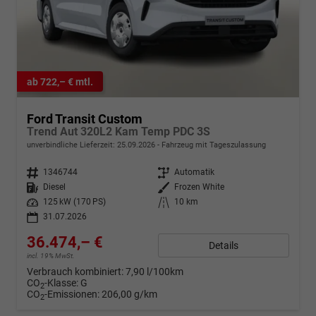
ab 722,– € mtl.
Ford Transit Custom
Trend Aut 320L2 Kam Temp PDC 3S
unverbindliche Lieferzeit:
25.09.2026
Fahrzeug mit Tageszulassung
Fahrzeugnr.
1346744
Getriebe
Automatik
Kraftstoff
Diesel
Außenfarbe
Frozen White
Leistung
125 kW (170 PS)
Kilometerstand
10 km
31.07.2026
36.474,– €
Details
incl. 19% MwSt.
Verbrauch kombiniert:
7,90 l/100km
CO
-Klasse:
G
2
CO
-Emissionen:
206,00 g/km
2