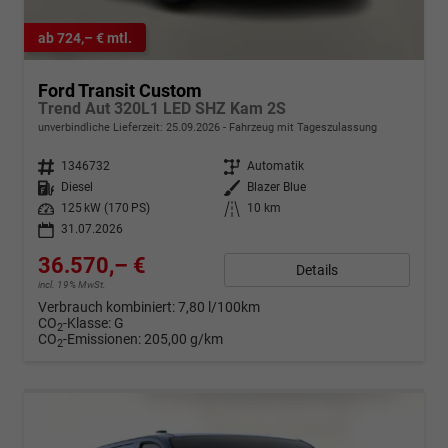
ab 724,– € mtl.
Ford Transit Custom
Trend Aut 320L1 LED SHZ Kam 2S
unverbindliche Lieferzeit:
25.09.2026
Fahrzeug mit Tageszulassung
Fahrzeugnr.
1346732
Getriebe
Automatik
Kraftstoff
Diesel
Außenfarbe
Blazer Blue
Leistung
125 kW (170 PS)
Kilometerstand
10 km
31.07.2026
36.570,– €
Details
incl. 19% MwSt.
Verbrauch kombiniert:
7,80 l/100km
CO
-Klasse:
G
2
CO
-Emissionen:
205,00 g/km
2