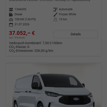
unverbindliche Lieferzeit:
25.09.2026
Fahrzeug mit Tageszulassung
Fahrzeugnr.
1346690
Getriebe
Automatik
Kraftstoff
Diesel
Außenfarbe
Frozen White
Leistung
100 kW (136 PS)
Kilometerstand
10 km
31.07.2026
37.052,– €
Details
incl. 19% MwSt.
Verbrauch kombiniert:
7,90 l/100km
CO
-Klasse:
G
2
CO
-Emissionen:
206,00 g/km
2