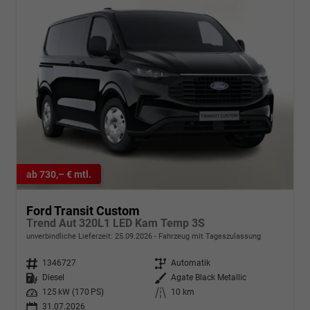
ab 730,– € mtl.
Ford Transit Custom
Trend Aut 320L1 LED Kam Temp 3S
unverbindliche Lieferzeit:
25.09.2026
Fahrzeug mit Tageszulassung
Fahrzeugnr.
1346727
Getriebe
Automatik
Kraftstoff
Diesel
Außenfarbe
Agate Black Metallic
Leistung
125 kW (170 PS)
Kilometerstand
10 km
31.07.2026