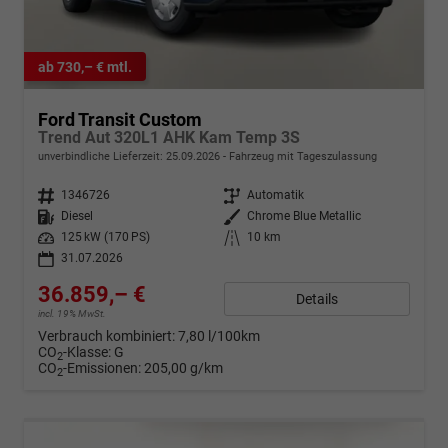
ab 730,– € mtl.
Ford Transit Custom
Trend Aut 320L1 AHK Kam Temp 3S
unverbindliche Lieferzeit:
25.09.2026
Fahrzeug mit Tageszulassung
Fahrzeugnr.
1346726
Getriebe
Automatik
Kraftstoff
Diesel
Außenfarbe
Chrome Blue Metallic
Leistung
125 kW (170 PS)
Kilometerstand
10 km
31.07.2026
36.859,– €
Details
incl. 19% MwSt.
Verbrauch kombiniert:
7,80 l/100km
CO
-Klasse:
G
2
CO
-Emissionen:
205,00 g/km
2