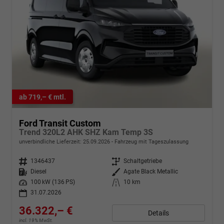
ab 719,– € mtl.
Ford Transit Custom
Trend 320L2 AHK SHZ Kam Temp 3S
unverbindliche Lieferzeit:
25.09.2026
Fahrzeug mit Tageszulassung
Fahrzeugnr.
1346437
Getriebe
Schaltgetriebe
Kraftstoff
Diesel
Außenfarbe
Agate Black Metallic
Leistung
100 kW (136 PS)
Kilometerstand
10 km
31.07.2026
36.322,– €
Details
incl. 19% MwSt.