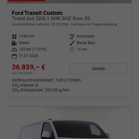
Ford Transit Custom
Trend Aut 320L1 AHK SHZ Kam 3S
unverbindliche Lieferzeit:
25.09.2026
Fahrzeug mit Tageszulassung
Fahrzeugnr.
1346734
Getriebe
Automatik
Kraftstoff
Diesel
Außenfarbe
Blazer Blue
Leistung
125 kW (170 PS)
Kilometerstand
10 km
31.07.2026
36.859,– €
Details
incl. 19% MwSt.
Verbrauch kombiniert:
7,80 l/100km
CO
-Klasse:
G
2
CO
-Emissionen:
205,00 g/km
2