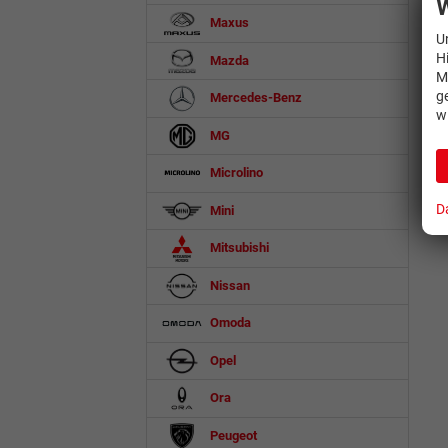
W
Maxus
U
H
Mazda
M
g
Mercedes-Benz
w
MG
Microlino
D
Mini
Mitsubishi
Nissan
Omoda
Opel
Ora
Peugeot