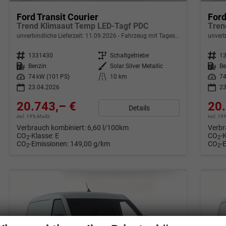
Ford Transit Courier
Ford
Trend Klimaaut Temp LED-Tagf PDC
Tren
unverbindliche Lieferzeit:
11.09.2026
Fahrzeug mit Tageszulassung
unverb
Fahrzeugnr.
1331430
Getriebe
Schaltgetriebe
Fahrzeugnr.
1
Kraftstoff
Benzin
Außenfarbe
Solar Silver Metallic
Kraftstoff
Be
Leistung
74 kW (101 PS)
Kilometerstand
10 km
Leistung
74
23.04.2026
23
20.743,– €
20.
Details
incl. 19% MwSt.
incl. 1
Verbrauch kombiniert:
6,60 l/100km
Verbr
CO
-Klasse:
E
CO
-
2
2
CO
-Emissionen:
149,00 g/km
CO
-
2
2