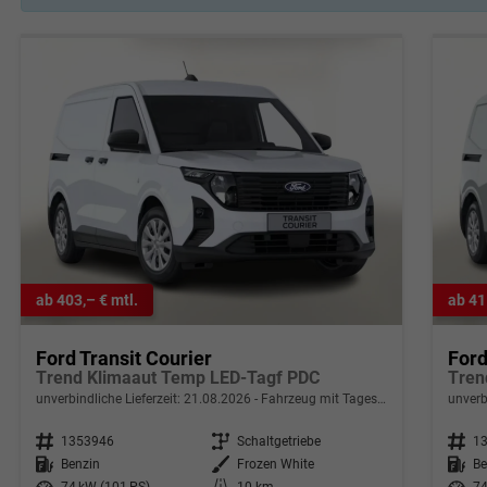
ab 403,– € mtl.
ab 41
Ford Transit Courier
Ford
Trend Klimaaut Temp LED-Tagf PDC
Tren
unverbindliche Lieferzeit:
21.08.2026
Fahrzeug mit Tageszulassung
unverb
Fahrzeugnr.
1353946
Getriebe
Schaltgetriebe
Fahrzeugnr.
1
Kraftstoff
Benzin
Außenfarbe
Frozen White
Kraftstoff
Be
Leistung
74 kW (101 PS)
Kilometerstand
10 km
Leistung
74