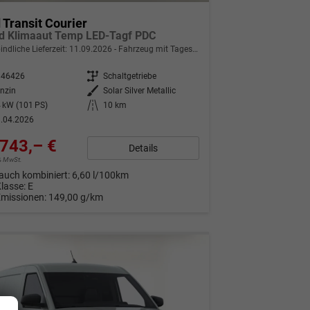
 Transit Courier
d Klimaaut Temp LED-Tagf PDC
indliche Lieferzeit:
11.09.2026
Fahrzeug mit Tageszulassung
346426
Getriebe
Schaltgetriebe
nzin
Außenfarbe
Solar Silver Metallic
 kW (101 PS)
Kilometerstand
10 km
.04.2026
743,– €
Details
9% MwSt.
auch kombiniert:
6,60 l/100km
Klasse:
E
Emissionen:
149,00 g/km