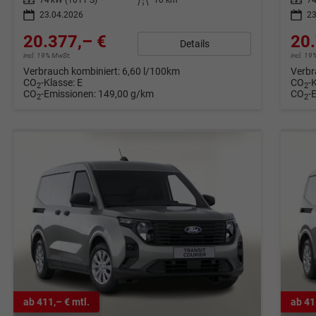
23.04.2026
23
20.377,– €
20.
Details
incl. 19% MwSt.
incl. 1
Verbrauch kombiniert:
6,60 l/100km
Verbr
CO
-Klasse:
E
CO
-
2
2
CO
-Emissionen:
149,00 g/km
CO
-
2
2
ab 411,– € mtl.
ab 41