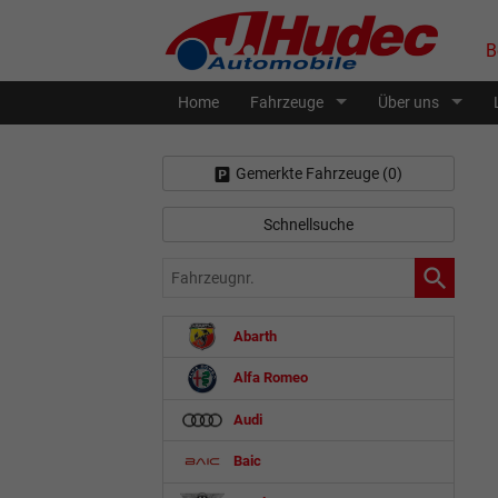
B
Home
Fahrzeuge
Über uns
Gemerkte Fahrzeuge (
0
)
Schnellsuche
Fahrzeugnr.
Abarth
Alfa Romeo
Audi
Baic