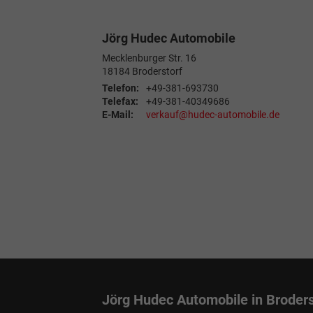
Jörg Hudec Automobile
Mecklenburger Str. 16
18184
Broderstorf
Telefon:
+49-381-693730
Telefax:
+49-381-40349686
E-Mail:
verkauf@hudec-automobile.de
Jörg Hudec Automobile in Broders