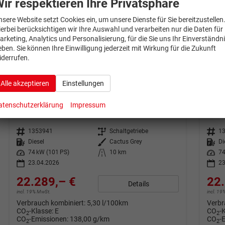
ir respektieren Ihre Privatsphäre
nsere Website setzt Cookies ein, um unsere Dienste für Sie bereitzustellen
ierbei berücksichtigen wir Ihre Auswahl und verarbeiten nur die Daten für
arketing, Analytics und Personalisierung, für die Sie uns Ihr Einverständn
eben. Sie können Ihre Einwilligung jederzeit mit Wirkung für die Zukunft
iderrufen.
ab 441,– € mtl.
ab 44
Alle akzeptieren
Einstellungen
Ford Transit Courier
Ford
Trend Klimaaut Temp SYNC4 PDC
Tren
atenschutzerklärung
Impressum
unverbindliche Lieferzeit:
21.08.2026
Fahrzeug mit Tageszulassung
unverb
Fahrzeugnr.
1353941
Getriebe
Schaltgetriebe
Fahrzeugnr.
1
Kraftstoff
Diesel
Außenfarbe
Cactus Grey
Kraftstoff
Di
Leistung
74 kW (101 PS)
Kilometerstand
10 km
Leistung
74
23.04.2026
23
22.289,– €
22.
Details
incl. 19% MwSt.
incl. 1
Verbrauch kombiniert:
5,30 l/100km
Verbr
CO
-Klasse:
E
CO
-
2
2
CO
-Emissionen:
138,00 g/km
CO
-
2
2