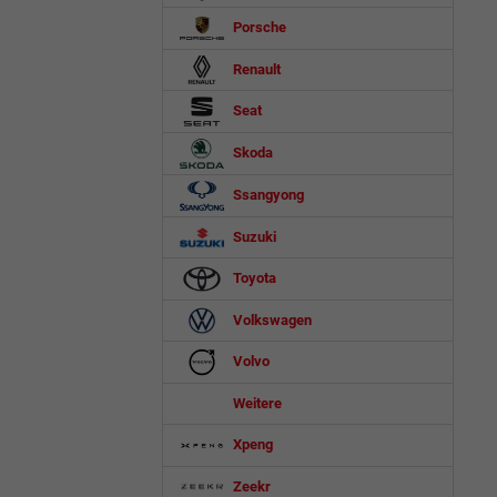
Porsche
Renault
Seat
Skoda
Ssangyong
Suzuki
Toyota
Volkswagen
Volvo
Weitere
Xpeng
Zeekr