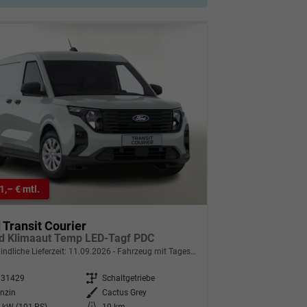
1,– € mtl.
 Transit Courier
d Klimaaut Temp LED-Tagf PDC
indliche Lieferzeit:
11.09.2026
Fahrzeug mit Tageszulassung
331429
Getriebe
Schaltgetriebe
nzin
Außenfarbe
Cactus Grey
 kW (101 PS)
Kilometerstand
10 km