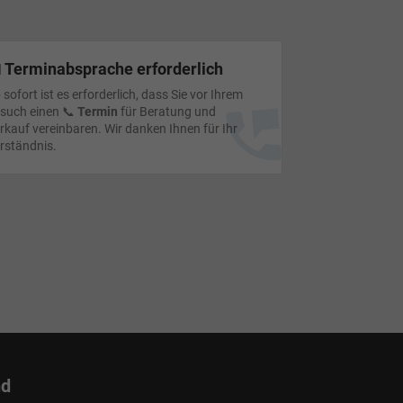
 Terminabsprache erforderlich
 sofort ist es erforderlich, dass Sie vor Ihrem
such einen 📞
Termin
für Beratung und
rkauf vereinbaren. Wir danken Ihnen für Ihr
rständnis.
nd