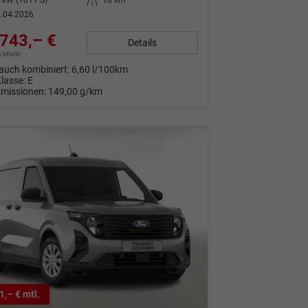
.04.2026
743,– €
Details
9% MwSt.
auch kombiniert:
6,60 l/100km
Klasse:
E
Emissionen:
149,00 g/km
1,– € mtl.