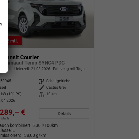
.
is
1,– € mtl.
 Transit Courier
d Klimaaut Temp SYNC4 PDC
indliche Lieferzeit:
21.08.2026
Fahrzeug mit Tageszulassung
353945
Getriebe
Schaltgetriebe
esel
Außenfarbe
Cactus Grey
 kW (101 PS)
Kilometerstand
10 km
.04.2026
289,– €
Details
9% MwSt.
auch kombiniert:
5,30 l/100km
Klasse:
E
Emissionen:
138,00 g/km