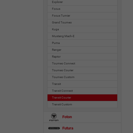
Explorer
Focus
Focus Turnier
Grand Tourneo
Kuga
Mustang Mach-E
Puma
Ranger
Raptor
Tourneo Connect
Tourneo Courier
Tourneo Custom
Transit
Transit Connect
Transit Courier
Transit Custom
Foton
Futura