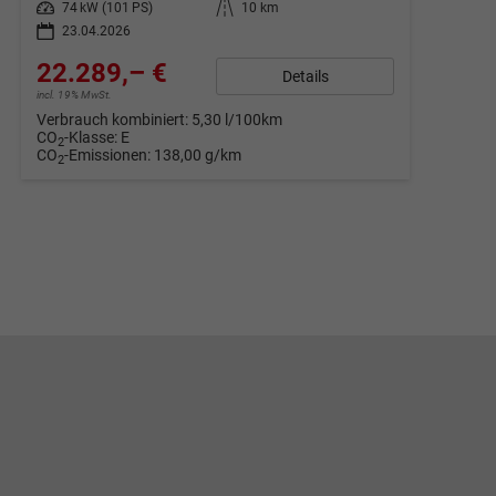
Leistung
74 kW (101 PS)
Kilometerstand
10 km
23.04.2026
22.289,– €
Details
incl. 19% MwSt.
Verbrauch kombiniert:
5,30 l/100km
CO
-Klasse:
E
2
CO
-Emissionen:
138,00 g/km
2