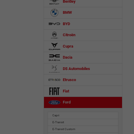
Bentley
BMW
BYD
Citroën
Cupra
Dacia
DS Automobiles
Etrusco
Fiat
Ford
Capri
E-Transit
E-Transit Custom