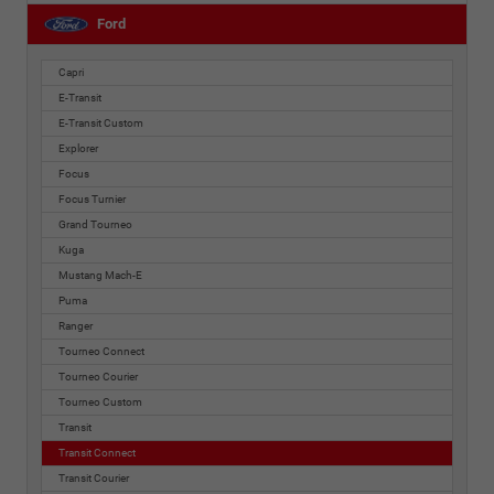
Ford
Capri
E-Transit
E-Transit Custom
Explorer
Focus
Focus Turnier
Grand Tourneo
Kuga
Mustang Mach-E
Puma
Ranger
Tourneo Connect
Tourneo Courier
Tourneo Custom
Transit
Transit Connect
Transit Courier