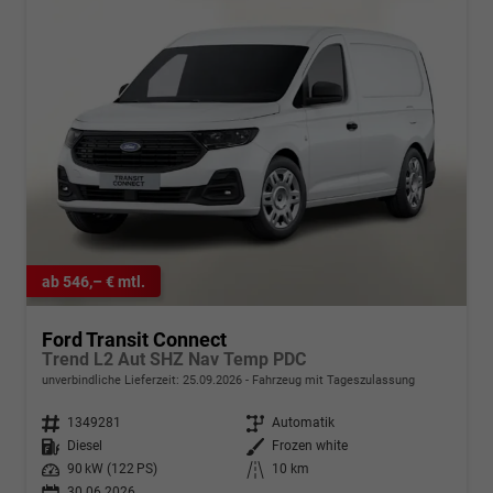
ab 546,– € mtl.
Ford Transit Connect
Trend L2 Aut SHZ Nav Temp PDC
unverbindliche Lieferzeit:
25.09.2026
Fahrzeug mit Tageszulassung
Fahrzeugnr.
1349281
Getriebe
Automatik
Kraftstoff
Diesel
Außenfarbe
Frozen white
Leistung
90 kW (122 PS)
Kilometerstand
10 km
30.06.2026