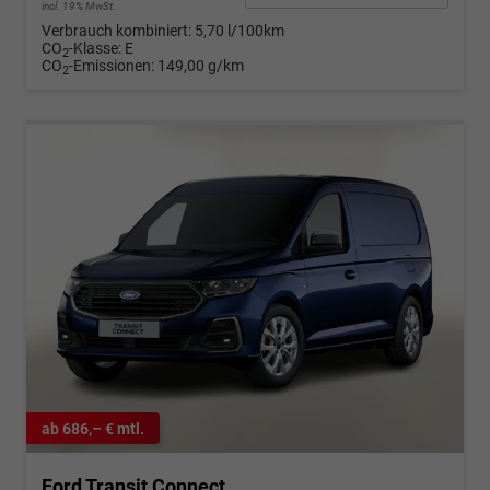
incl. 19% MwSt.
Verbrauch kombiniert:
5,70 l/100km
CO
-Klasse:
E
2
CO
-Emissionen:
149,00 g/km
2
ab 686,– € mtl.
Ford Transit Connect