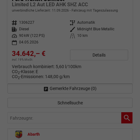
Limited L2 Aut LED AHK SHZ ACC
unverbindliche Lieferzeit:
11.09.2026
Fahrzeug mit Tageszulassung
Fahrzeugnr.
1306227
Getriebe
Automatik
Kraftstoff
Diesel
Außenfarbe
Midnight Blue Metallic
Leistung
90 kW (122 PS)
Kilometerstand
10 km
04.05.2026
34.642,– €
Details
incl. 19% MwSt.
Verbrauch kombiniert:
5,60 l/100km
CO
-Klasse:
E
2
CO
-Emissionen:
148,00 g/km
2
Gemerkte Fahrzeuge (
0
)
Schnellsuche
Fahrzeugnr.
Abarth