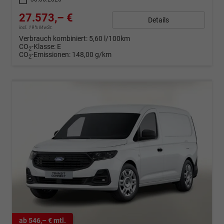
27.573,– €
Details
incl. 19% MwSt.
Verbrauch kombiniert:
5,60 l/100km
CO
-Klasse:
E
2
CO
-Emissionen:
148,00 g/km
2
ab 546,– € mtl.