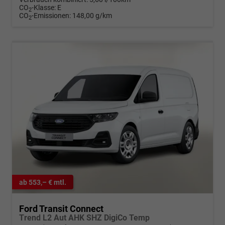
CO
-Klasse:
E
2
CO
-Emissionen:
148,00 g/km
2
ab 553,– € mtl.
Ford Transit Connect
Trend L2 Aut AHK SHZ DigiCo Temp