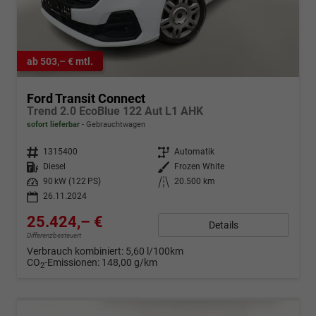
ab 503,– € mtl.
Ford Transit Connect
Trend 2.0 EcoBlue 122 Aut L1 AHK
sofort lieferbar
Gebrauchtwagen
Fahrzeugnr.
1315400
Getriebe
Automatik
Kraftstoff
Diesel
Außenfarbe
Frozen White
Leistung
90 kW (122 PS)
Kilometerstand
20.500 km
26.11.2024
25.424,– €
Details
Differenzbesteuert
Verbrauch kombiniert:
5,60 l/100km
CO
-Emissionen:
148,00 g/km
2