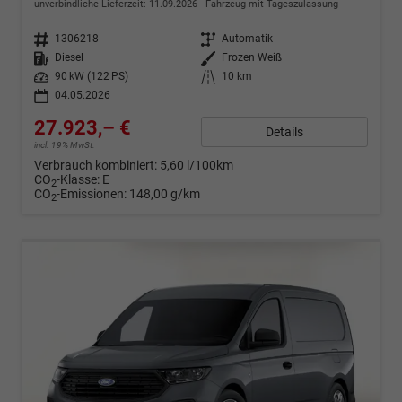
unverbindliche Lieferzeit:
11.09.2026
Fahrzeug mit Tageszulassung
Fahrzeugnr.
1306218
Getriebe
Automatik
Kraftstoff
Diesel
Außenfarbe
Frozen Weiß
Leistung
90 kW (122 PS)
Kilometerstand
10 km
04.05.2026
27.923,– €
Details
incl. 19% MwSt.
Verbrauch kombiniert:
5,60 l/100km
CO
-Klasse:
E
2
CO
-Emissionen:
148,00 g/km
2