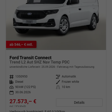
ab 546,– € mtl.
Ford Transit Connect
Trend L2 Aut SHZ Nav Temp PDC
unverbindliche Lieferzeit:
25.09.2026
Fahrzeug mit Tageszulassung
Fahrzeugnr.
1350950
Getriebe
Automatik
Kraftstoff
Diesel
Außenfarbe
Frozen white
Leistung
90 kW (122 PS)
Kilometerstand
10 km
30.06.2026
27.573,– €
Details
incl. 19% MwSt.
Verbrauch kombiniert:
5,60 l/100km