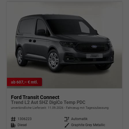
ab 607,– € mtl.
Ford Transit Connect
Trend L2 Aut SHZ DigiCo Temp PDC
unverbindliche Lieferzeit:
11.09.2026
Fahrzeug mit Tageszulassung
Fahrzeugnr.
1306223
Getriebe
Automatik
Kraftstoff
Diesel
Außenfarbe
Graphite Grey Metallic