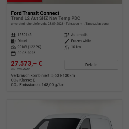
Ford Transit Connect
Trend L2 Aut SHZ Nav Temp PDC
unverbindliche Lieferzeit:
25.09.2026
Fahrzeug mit Tageszulassung
Fahrzeugnr.
1350143
Getriebe
Automatik
Kraftstoff
Diesel
Außenfarbe
Frozen white
Leistung
90 kW (122 PS)
Kilometerstand
10 km
30.06.2026
27.573,– €
Details
incl. 19% MwSt.
Verbrauch kombiniert:
5,60 l/100km
CO
-Klasse:
E
2
CO
-Emissionen:
148,00 g/km
2