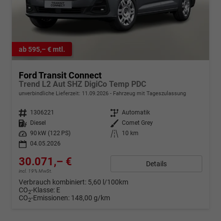
ab 595,– € mtl.
Ford Transit Connect
Trend L2 Aut SHZ DigiCo Temp PDC
unverbindliche Lieferzeit:
11.09.2026
Fahrzeug mit Tageszulassung
Fahrzeugnr.
1306221
Getriebe
Automatik
Kraftstoff
Diesel
Außenfarbe
Comet Grey
Leistung
90 kW (122 PS)
Kilometerstand
10 km
04.05.2026
30.071,– €
Details
incl. 19% MwSt.
Verbrauch kombiniert:
5,60 l/100km
CO
-Klasse:
E
2
CO
-Emissionen:
148,00 g/km
2