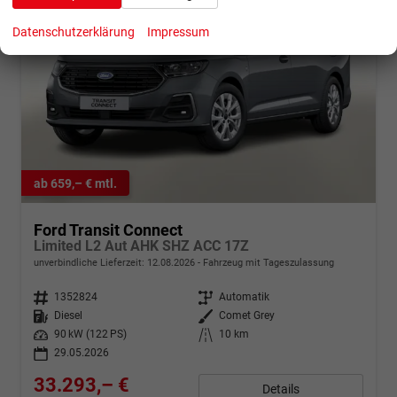
Datenschutzerklärung
Impressum
ab 659,– € mtl.
Ford Transit Connect
Limited L2 Aut AHK SHZ ACC 17Z
unverbindliche Lieferzeit:
12.08.2026
Fahrzeug mit Tageszulassung
Fahrzeugnr.
1352824
Getriebe
Automatik
Kraftstoff
Diesel
Außenfarbe
Comet Grey
Leistung
90 kW (122 PS)
Kilometerstand
10 km
29.05.2026
33.293,– €
Details