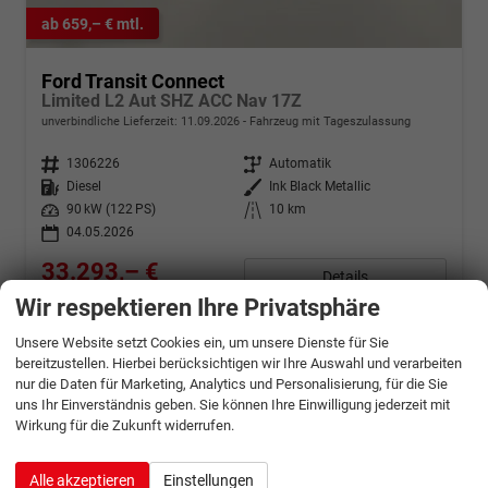
ab 659,– € mtl.
Ford Transit Connect
Limited L2 Aut SHZ ACC Nav 17Z
unverbindliche Lieferzeit:
11.09.2026
Fahrzeug mit Tageszulassung
Fahrzeugnr.
1306226
Getriebe
Automatik
Kraftstoff
Diesel
Außenfarbe
Ink Black Metallic
Leistung
90 kW (122 PS)
Kilometerstand
10 km
04.05.2026
33.293,– €
Details
incl. 19% MwSt.
Wir respektieren Ihre Privatsphäre
Verbrauch kombiniert:
5,60 l/100km
CO
-Klasse:
E
2
Unsere Website setzt Cookies ein, um unsere Dienste für Sie
CO
-Emissionen:
148,00 g/km
2
bereitzustellen. Hierbei berücksichtigen wir Ihre Auswahl und verarbeiten
nur die Daten für Marketing, Analytics und Personalisierung, für die Sie
uns Ihr Einverständnis geben. Sie können Ihre Einwilligung jederzeit mit
Wirkung für die Zukunft widerrufen.
Alle akzeptieren
Einstellungen