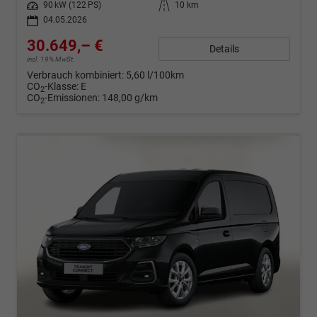
Leistung
90 kW (122 PS)
Kilometerstand
10 km
04.05.2026
30.649,– €
Details
incl. 19% MwSt.
Verbrauch kombiniert:
5,60 l/100km
CO
-Klasse:
E
2
CO
-Emissionen:
148,00 g/km
2