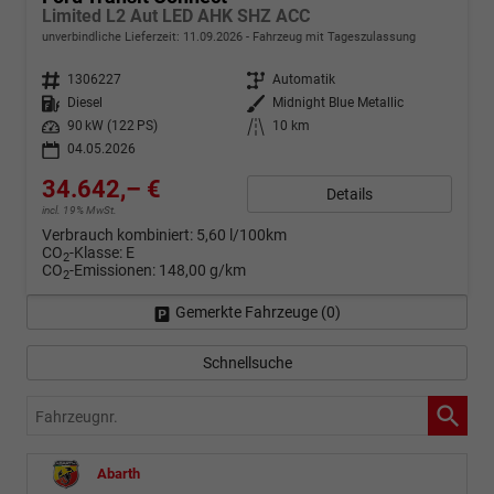
Limited L2 Aut LED AHK SHZ ACC
unverbindliche Lieferzeit:
11.09.2026
Fahrzeug mit Tageszulassung
Fahrzeugnr.
1306227
Getriebe
Automatik
Kraftstoff
Diesel
Außenfarbe
Midnight Blue Metallic
Leistung
90 kW (122 PS)
Kilometerstand
10 km
04.05.2026
34.642,– €
Details
incl. 19% MwSt.
Verbrauch kombiniert:
5,60 l/100km
CO
-Klasse:
E
2
CO
-Emissionen:
148,00 g/km
2
Gemerkte Fahrzeuge (
0
)
Schnellsuche
Fahrzeugnr.
Abarth