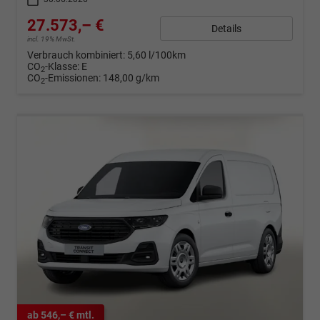
27.573,– €
Details
incl. 19% MwSt.
Verbrauch kombiniert:
5,60 l/100km
CO
-Klasse:
E
2
CO
-Emissionen:
148,00 g/km
2
ab 546,– € mtl.