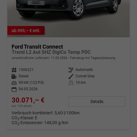
ab 595,– € mtl.
Ford Transit Connect
Trend L2 Aut SHZ DigiCo Temp PDC
unverbindliche Lieferzeit:
11.09.2026
Fahrzeug mit Tageszulassung
Fahrzeugnr.
1306221
Getriebe
Automatik
Kraftstoff
Diesel
Außenfarbe
Comet Grey
Leistung
90 kW (122 PS)
Kilometerstand
10 km
04.05.2026
30.071,– €
Details
incl. 19% MwSt.
Verbrauch kombiniert:
5,60 l/100km
CO
-Klasse:
E
2
CO
-Emissionen:
148,00 g/km
2