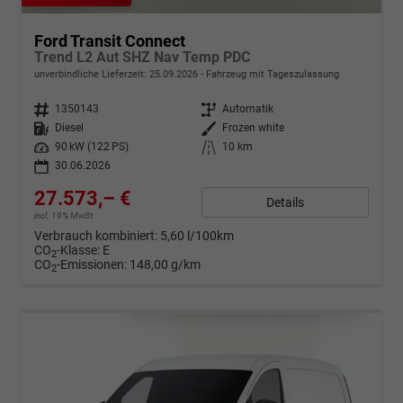
Ford Transit Connect
Trend L2 Aut SHZ Nav Temp PDC
unverbindliche Lieferzeit:
25.09.2026
Fahrzeug mit Tageszulassung
Fahrzeugnr.
1350143
Getriebe
Automatik
Kraftstoff
Diesel
Außenfarbe
Frozen white
Leistung
90 kW (122 PS)
Kilometerstand
10 km
30.06.2026
27.573,– €
Details
incl. 19% MwSt.
Verbrauch kombiniert:
5,60 l/100km
CO
-Klasse:
E
2
CO
-Emissionen:
148,00 g/km
2