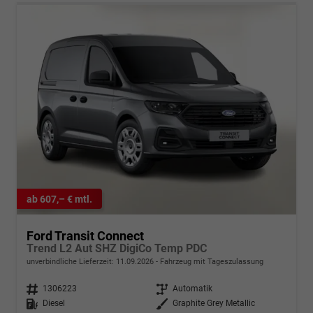
ab 607,– € mtl.
Ford Transit Connect
Trend L2 Aut SHZ DigiCo Temp PDC
unverbindliche Lieferzeit:
11.09.2026
Fahrzeug mit Tageszulassung
Fahrzeugnr.
1306223
Getriebe
Automatik
Kraftstoff
Diesel
Außenfarbe
Graphite Grey Metallic