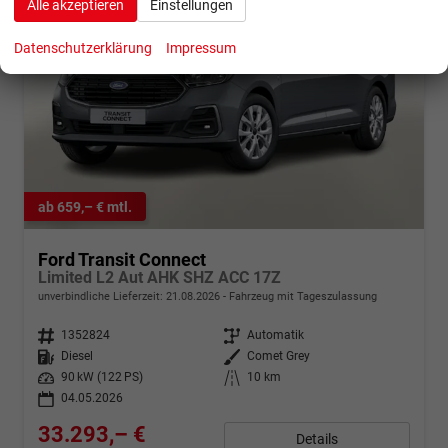
Alle akzeptieren
Einstellungen
Datenschutzerklärung
Impressum
ab 659,– € mtl.
Ford Transit Connect
Limited L2 Aut AHK SHZ ACC 17Z
unverbindliche Lieferzeit:
21.08.2026
Fahrzeug mit Tageszulassung
Fahrzeugnr.
1352824
Getriebe
Automatik
Kraftstoff
Diesel
Außenfarbe
Comet Grey
Leistung
90 kW (122 PS)
Kilometerstand
10 km
04.05.2026
33.293,– €
Details