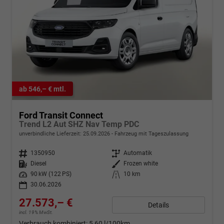
ab 546,– € mtl.
Ford Transit Connect
Trend L2 Aut SHZ Nav Temp PDC
unverbindliche Lieferzeit:
25.09.2026
Fahrzeug mit Tageszulassung
Fahrzeugnr.
1350950
Getriebe
Automatik
Kraftstoff
Diesel
Außenfarbe
Frozen white
Leistung
90 kW (122 PS)
Kilometerstand
10 km
30.06.2026
27.573,– €
Details
incl. 19% MwSt.
Verbrauch kombiniert:
5,60 l/100km