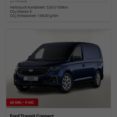
incl. 19% MwSt.
Verbrauch kombiniert:
5,60 l/100km
CO
-Klasse:
E
2
CO
-Emissionen:
148,00 g/km
2
ab 686,– € mtl.
Ford Transit Connect