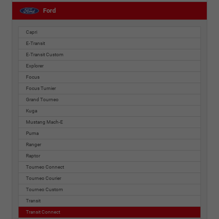
Ford
Capri
E-Transit
E-Transit Custom
Explorer
Focus
Focus Turnier
Grand Tourneo
Kuga
Mustang Mach-E
Puma
Ranger
Raptor
Tourneo Connect
Tourneo Courier
Tourneo Custom
Transit
Transit Connect