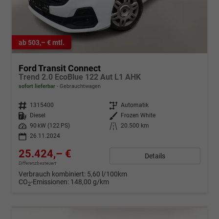
ab 503,– € mtl.
Ford Transit Connect
Trend 2.0 EcoBlue 122 Aut L1 AHK
sofort lieferbar
Gebrauchtwagen
Fahrzeugnr.
1315400
Getriebe
Automatik
Kraftstoff
Diesel
Außenfarbe
Frozen White
Leistung
90 kW (122 PS)
Kilometerstand
20.500 km
26.11.2024
25.424,– €
Details
Differenzbesteuert
Verbrauch kombiniert:
5,60 l/100km
CO
-Emissionen:
148,00 g/km
2