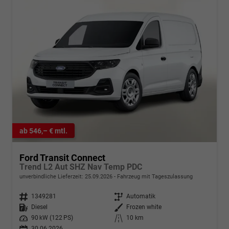
ab 546,– € mtl.
Ford Transit Connect
Trend L2 Aut SHZ Nav Temp PDC
unverbindliche Lieferzeit:
25.09.2026
Fahrzeug mit Tageszulassung
Fahrzeugnr.
1349281
Getriebe
Automatik
Kraftstoff
Diesel
Außenfarbe
Frozen white
Leistung
90 kW (122 PS)
Kilometerstand
10 km
30.06.2026