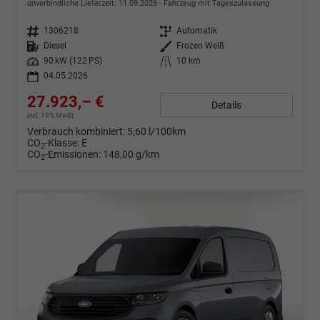
unverbindliche Lieferzeit:
11.09.2026
Fahrzeug mit Tageszulassung
Fahrzeugnr.
1306218
Getriebe
Automatik
Kraftstoff
Diesel
Außenfarbe
Frozen Weiß
Leistung
90 kW (122 PS)
Kilometerstand
10 km
04.05.2026
27.923,– €
Details
incl. 19% MwSt.
Verbrauch kombiniert:
5,60 l/100km
CO
-Klasse:
E
2
CO
-Emissionen:
148,00 g/km
2