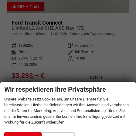
ab 659,– € mtl.
Ford Transit Connect
Limited L2 Aut SHZ ACC Nav 17Z
unverbindliche Lieferzeit:
11.09.2026
Fahrzeug mit Tageszulassung
Fahrzeugnr.
1306226
Getriebe
Automatik
Kraftstoff
Diesel
Außenfarbe
Ink Black Metallic
Leistung
90 kW (122 PS)
Kilometerstand
10 km
04.05.2026
33.293,– €
Details
incl. 19% MwSt.
Wir respektieren Ihre Privatsphäre
Verbrauch kombiniert:
5,60 l/100km
CO
-Klasse:
E
2
CO
-Emissionen:
148,00 g/km
Unsere Website setzt Cookies ein, um unsere Dienste für Sie
2
bereitzustellen. Hierbei berücksichtigen wir Ihre Auswahl und verarbeiten
nur die Daten für Marketing, Analytics und Personalisierung, für die Sie
uns Ihr Einverständnis geben. Sie können Ihre Einwilligung jederzeit mit
Wirkung für die Zukunft widerrufen.