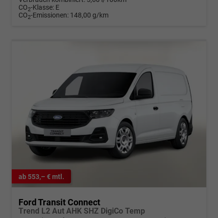
CO
-Klasse:
E
2
CO
-Emissionen:
148,00 g/km
2
ab 553,– € mtl.
Ford Transit Connect
Trend L2 Aut AHK SHZ DigiCo Temp