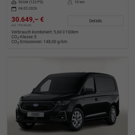
Leistung
90 kW (122 PS)
Kilometerstand
10 km
04.05.2026
30.649,– €
Details
incl. 19% MwSt.
Verbrauch kombiniert:
5,60 l/100km
CO
-Klasse:
E
2
CO
-Emissionen:
148,00 g/km
2