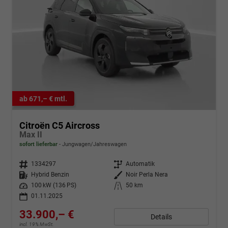
ab 671,– € mtl.
Citroën C5 Aircross
Max II
sofort lieferbar
Jungwagen/Jahreswagen
Fahrzeugnr.
1334297
Getriebe
Automatik
Kraftstoff
Hybrid Benzin
Außenfarbe
Noir Perla Nera
Leistung
100 kW (136 PS)
Kilometerstand
50 km
01.11.2025
33.900,– €
Details
incl. 19% MwSt.