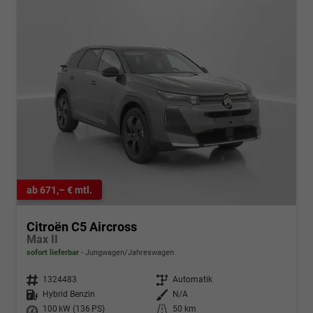
ab 671,– € mtl.
Citroën C5 Aircross
Max II
sofort lieferbar
Jungwagen/Jahreswagen
Fahrzeugnr.
1324483
Getriebe
Automatik
Kraftstoff
Hybrid Benzin
Außenfarbe
N/A
Leistung
100 kW (136 PS)
Kilometerstand
50 km