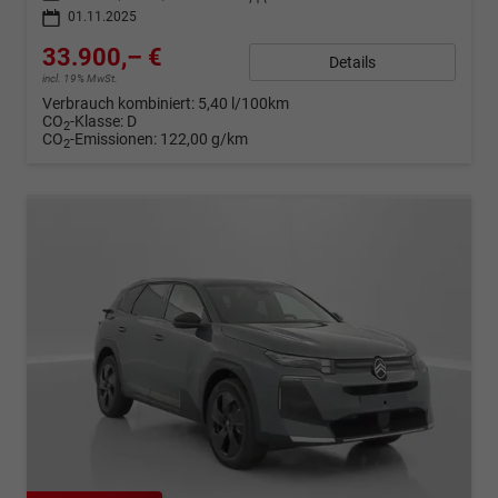
01.11.2025
33.900,– €
Details
incl. 19% MwSt.
Verbrauch kombiniert:
5,40 l/100km
CO
-Klasse:
D
2
CO
-Emissionen:
122,00 g/km
2