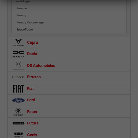
ë-Berlingo
Jumper
Jumpy
Jumpy Kastenwagen
SpaceTourer
Cupra
Dacia
DS Automobiles
Etrusco
Fiat
Ford
Foton
Futura
Geely