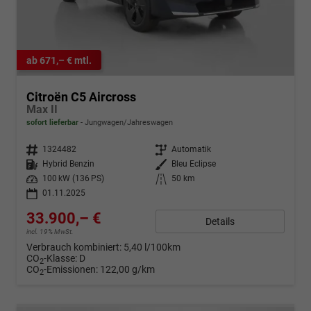
ab 671,– € mtl.
Citroën C5 Aircross
Max II
sofort lieferbar
Jungwagen/Jahreswagen
Fahrzeugnr.
1324482
Getriebe
Automatik
Kraftstoff
Hybrid Benzin
Außenfarbe
Bleu Eclipse
Leistung
100 kW (136 PS)
Kilometerstand
50 km
01.11.2025
33.900,– €
Details
incl. 19% MwSt.
Verbrauch kombiniert:
5,40 l/100km
CO
-Klasse:
D
2
CO
-Emissionen:
122,00 g/km
2