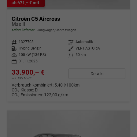
ab 671,– € mtl.
Citroën C5 Aircross
Max II
sofort lieferbar
Jungwagen/Jahreswagen
Fahrzeugnr.
1327708
Getriebe
Automatik
Kraftstoff
Hybrid Benzin
Außenfarbe
VERT ASTORIA
Leistung
100 kW (136 PS)
Kilometerstand
50 km
01.11.2025
33.900,– €
Details
incl. 19% MwSt.
Verbrauch kombiniert:
5,40 l/100km
CO
-Klasse:
D
2
CO
-Emissionen:
122,00 g/km
2