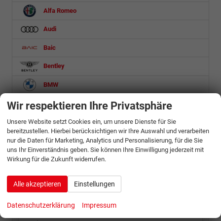
Alfa Romeo
Audi
Baic
Bentley
BMW
BYD
Wir respektieren Ihre Privatsphäre
Citroën
Unsere Website setzt Cookies ein, um unsere Dienste für Sie
bereitzustellen. Hierbei berücksichtigen wir Ihre Auswahl und verarbeiten
nur die Daten für Marketing, Analytics und Personalisierung, für die Sie
Andere
uns Ihr Einverständnis geben. Sie können Ihre Einwilligung jederzeit mit
Berlingo
Wirkung für die Zukunft widerrufen.
Berlingo Kastenwagen
C3
Alle akzeptieren
Einstellungen
C3 Aircross
C4
Datenschutzerklärung
Impressum
C5 Aircross