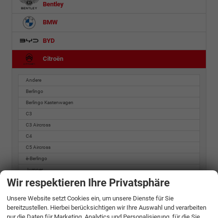
Bentley
BMW
BYD
Citroën
Andere
Berlingo
Berlingo Kastenwagen
C3
C3 Aircross
C4
C5 Aircross
ë-Berlingo
Jumper
Wir respektieren Ihre Privatsphäre
Jumpy
Jumpy Kastenwagen
Unsere Website setzt Cookies ein, um unsere Dienste für Sie
SpaceTourer
bereitzustellen. Hierbei berücksichtigen wir Ihre Auswahl und verarbeiten
nur die Daten für Marketing, Analytics und Personalisierung, für die Sie