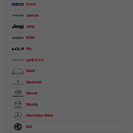
Iveco
Jaecoo
Jeep
KGM
Kia
Lynk & Co
MAN
Maserati
Maxus
Mazda
Mercedes-Benz
MG