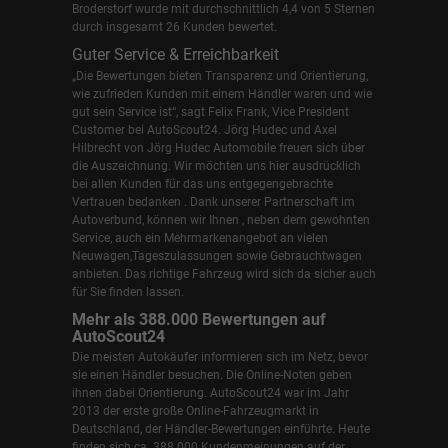
Broderstorf wurde mit durchschnittlich 4,4 von 5 Sternen
durch insgesamt 26 Kunden bewertet.
Guter Service & Erreichbarkeit
„Die Bewertungen bieten Transparenz und Orientierung,
wie zufrieden Kunden mit einem Händler waren und wie
gut sein Service ist“, sagt Felix Frank, Vice President
Customer bei AutoScout24.
Jörg Hudec und Axel
Hilbrecht
von Jörg Hudec Automobile freuen sich über
die Auszeichnung. Wir möchten uns hier ausdrücklich
bei allen Kunden für das uns entgegengebrachte
Vertrauen bedanken . Dank unserer Partnerschaft im
Autoverbund, können wir Ihnen , neben dem gewohnten
Service, auch ein Mehrmarkenangebot an vielen
Neuwagen,Tageszulassungen sowie Gebrauchtwagen
anbieten. Das richtige Fahrzeug wird sich da sicher auch
für Sie finden lassen.
Mehr als 388.000 Bewertungen auf
AutoScout24
Die meisten Autokäufer informieren sich im Netz, bevor
sie einen Händler besuchen. Die Online-Noten geben
ihnen dabei Orientierung. AutoScout24 war im Jahr
2013 der erste große Online-Fahrzeugmarkt in
Deutschland, der Händler-Bewertungen einführte. Heute
finden sich ca. 388.000 Kundenmeinungen auf der