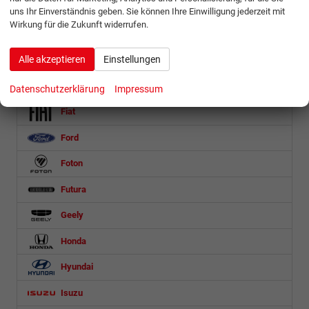
Cupra
uns Ihr Einverständnis geben. Sie können Ihre Einwilligung jederzeit mit
Wirkung für die Zukunft widerrufen.
Dacia
Alle akzeptieren
Einstellungen
DS Automobiles
Etrusco
Datenschutzerklärung
Impressum
Fiat
Ford
Foton
Futura
Geely
Honda
Hyundai
Isuzu