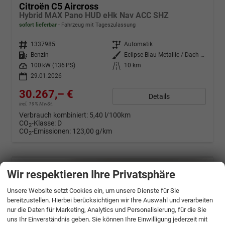
Citroën C5 Aircross
Hybrid MAX Pano HUD eHk Nav ACC SHZ
sofort lieferbar
Fahrzeug mit Tageszulassung
Fahrzeugnr.
1337985
Getriebe
Automatik
Kraftstoff
Benzin
Außenfarbe
Eclipse Blau Metallic / Dach Sch
Leistung
100 kW (136 PS)
Kilometerstand
10 km
29.01.2026
30.267,– €
Details
incl. 19% MwSt.
Verbrauch kombiniert:
5,40 l/100km
CO
-Klasse:
D
2
CO
-Emissionen:
123,00 g/km
2
Wir respektieren Ihre Privatsphäre
Unsere Website setzt Cookies ein, um unsere Dienste für Sie
bereitzustellen. Hierbei berücksichtigen wir Ihre Auswahl und verarbeiten
nur die Daten für Marketing, Analytics und Personalisierung, für die Sie
uns Ihr Einverständnis geben. Sie können Ihre Einwilligung jederzeit mit