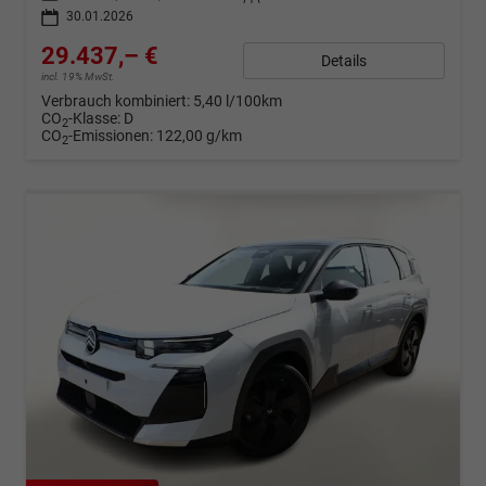
30.01.2026
29.437,– €
Details
incl. 19% MwSt.
Verbrauch kombiniert:
5,40 l/100km
CO
-Klasse:
D
2
CO
-Emissionen:
122,00 g/km
2