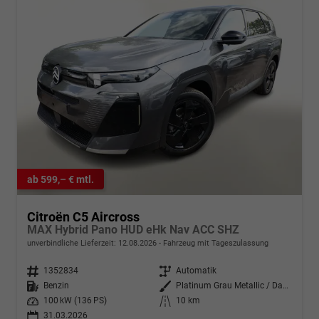
ab 599,– € mtl.
Citroën C5 Aircross
MAX Hybrid Pano HUD eHk Nav ACC SHZ
unverbindliche Lieferzeit:
12.08.2026
Fahrzeug mit Tageszulassung
Fahrzeugnr.
1352834
Getriebe
Automatik
Kraftstoff
Benzin
Außenfarbe
Platinum Grau Metallic / Dachfar
Leistung
100 kW (136 PS)
Kilometerstand
10 km
31.03.2026