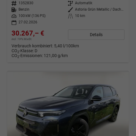
Fahrzeugnr.
1352830
Getriebe
Automatik
Kraftstoff
Benzin
Außenfarbe
Astoria Grün Metallic / Dachfarb
Leistung
100 kW (136 PS)
Kilometerstand
10 km
27.02.2026
30.267,– €
Details
incl. 19% MwSt.
Verbrauch kombiniert:
5,40 l/100km
CO
-Klasse:
D
2
CO
-Emissionen:
121,00 g/km
2