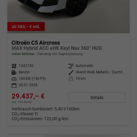
ab 583,– € mtl.
Citroën C5 Aircross
MAX Hybrid ACC eHK Keyl Nav 360° HUD
sofort lieferbar
Fahrzeug mit Tageszulassung
Fahrzeugnr.
1342742
Getriebe
Automatik
Kraftstoff
Benzin
Außenfarbe
Okenit Weiß Metallic / Dachfarbe
Leistung
100 kW (136 PS)
Kilometerstand
10 km
30.01.2026
29.437,– €
Details
incl. 19% MwSt.
Verbrauch kombiniert:
5,40 l/100km
CO
-Klasse:
D
2
CO
-Emissionen:
122,00 g/km
2