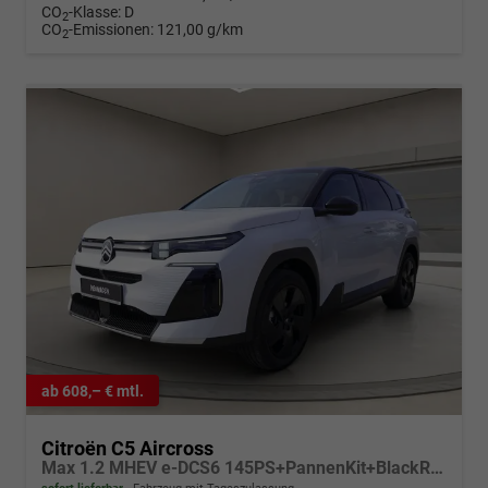
CO
-Klasse:
D
2
CO
-Emissionen:
121,00 g/km
2
ab 608,– € mtl.
Citroën C5 Aircross
Max 1.2 MHEV e-DCS6 145PS+PannenKit+BlackRoof Matrix-LED+BlackRoof**sofort verfügbar**