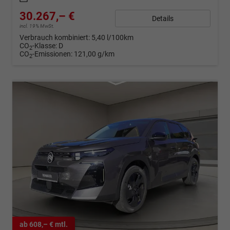
30.267,– €
Details
incl. 19% MwSt.
Verbrauch kombiniert:
5,40 l/100km
CO
-Klasse:
D
2
CO
-Emissionen:
121,00 g/km
2
ab 608,– € mtl.