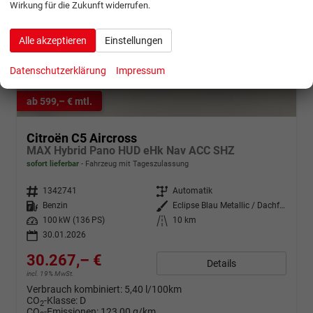
Wirkung für die Zukunft widerrufen.
Alle akzeptieren
Einstellungen
Datenschutzerklärung
Impressum
ab 599,– € mtl.
Citroën C5 Aircross
MAX Hybrid Pano HUD eHk Nav ACC SHZ
sofort lieferbar
Fahrzeug mit Tageszulassung
Fahrzeugnr.
1342741
Getriebe
Automatik
Kraftstoff
Benzin
Außenfarbe
Eclipse Blau Metallic / Dachfarb
Leistung
100 kW (136 PS)
Kilometerstand
10 km
30.01.2026
30.267,– €
Details
incl. 19% MwSt.
Verbrauch kombiniert:
5,40 l/100km
CO
-Klasse:
D
2
CO
-Emissionen:
123,00 g/km