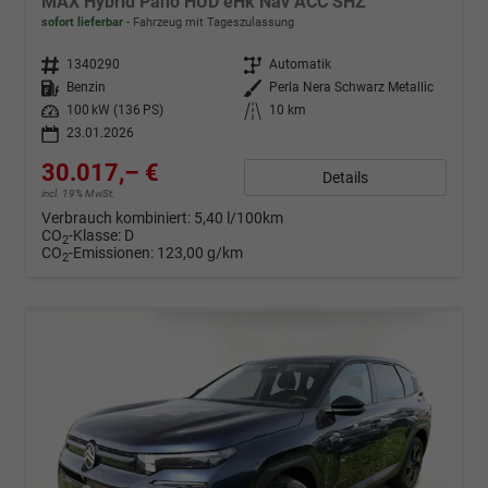
MAX Hybrid Pano HUD eHk Nav ACC SHZ
sofort lieferbar
Fahrzeug mit Tageszulassung
Fahrzeugnr.
1340290
Getriebe
Automatik
Kraftstoff
Benzin
Außenfarbe
Perla Nera Schwarz Metallic
Leistung
100 kW (136 PS)
Kilometerstand
10 km
23.01.2026
30.017,– €
Details
incl. 19% MwSt.
Verbrauch kombiniert:
5,40 l/100km
CO
-Klasse:
D
2
CO
-Emissionen:
123,00 g/km
2