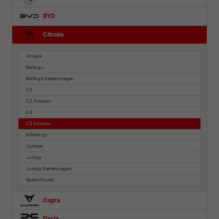
BYD
Citroën
Andere
Berlingo
Berlingo Kastenwagen
C3
C3 Aircross
C4
C5 Aircross
ë-Berlingo
Jumper
Jumpy
Jumpy Kastenwagen
SpaceTourer
Cupra
Dacia