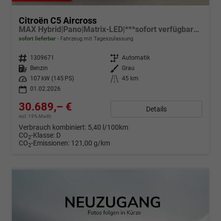
Citroën C5 Aircross
MAX Hybrid|Pano|Matrix-LED|***sofort verfügbar***
sofort lieferbar
Fahrzeug mit Tageszulassung
Fahrzeugnr.
1309671
Getriebe
Automatik
Kraftstoff
Benzin
Außenfarbe
Grau
Leistung
107 kW (145 PS)
Kilometerstand
45 km
01.02.2026
30.689,– €
Details
incl. 19% MwSt.
Verbrauch kombiniert:
5,40 l/100km
CO
-Klasse:
D
2
CO
-Emissionen:
121,00 g/km
2