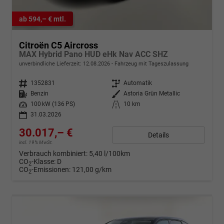
ab 594,– € mtl.
Citroën C5 Aircross
MAX Hybrid Pano HUD eHk Nav ACC SHZ
unverbindliche Lieferzeit:
12.08.2026
Fahrzeug mit Tageszulassung
Fahrzeugnr.
1352831
Getriebe
Automatik
Kraftstoff
Benzin
Außenfarbe
Astoria Grün Metallic
Leistung
100 kW (136 PS)
Kilometerstand
10 km
31.03.2026
30.017,– €
Details
incl. 19% MwSt.
Verbrauch kombiniert:
5,40 l/100km
CO
-Klasse:
D
2
CO
-Emissionen:
121,00 g/km
2