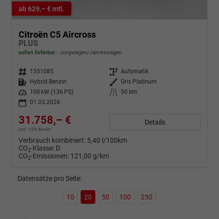
ab 629,– € mtl.
Citroën C5 Aircross
PLUS
sofort lieferbar
Jungwagen/Jahreswagen
Fahrzeugnr.
1351085
Getriebe
Automatik
Kraftstoff
Hybrid Benzin
Außenfarbe
Gris Platinum
Leistung
100 kW (136 PS)
Kilometerstand
50 km
01.03.2026
31.758,– €
Details
incl. 19% MwSt.
Verbrauch kombiniert:
5,40 l/100km
CO
-Klasse:
D
2
CO
-Emissionen:
121,00 g/km
2
Datensätze pro Seite:
10
20
50
100
250