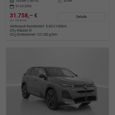
Leistung
100 kW (136 PS)
Kilometerstand
50 km
01.03.2026
31.758,– €
Details
incl. 19% MwSt.
Verbrauch kombiniert:
5,40 l/100km
CO
-Klasse:
D
2
CO
-Emissionen:
121,00 g/km
2