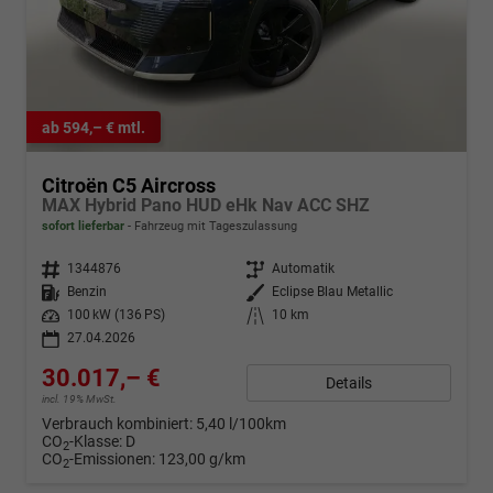
ab 594,– € mtl.
Citroën C5 Aircross
MAX Hybrid Pano HUD eHk Nav ACC SHZ
sofort lieferbar
Fahrzeug mit Tageszulassung
Fahrzeugnr.
1344876
Getriebe
Automatik
Kraftstoff
Benzin
Außenfarbe
Eclipse Blau Metallic
Leistung
100 kW (136 PS)
Kilometerstand
10 km
27.04.2026
30.017,– €
Details
incl. 19% MwSt.
Verbrauch kombiniert:
5,40 l/100km
CO
-Klasse:
D
2
CO
-Emissionen:
123,00 g/km
2