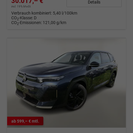
30.017,– €
Details
incl. 19% MwSt.
Verbrauch kombiniert:
5,40 l/100km
CO
-Klasse:
D
2
CO
-Emissionen:
121,00 g/km
2
ab 599,– € mtl.