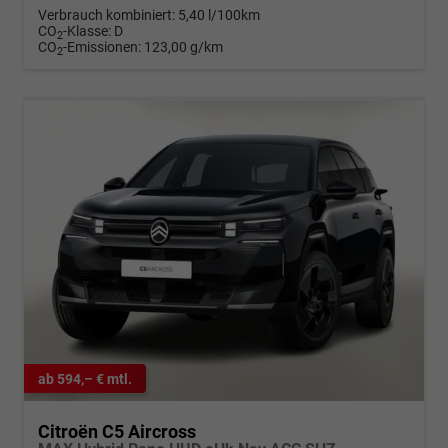
Verbrauch kombiniert:
5,40 l/100km
CO
-Klasse:
D
2
CO
-Emissionen:
123,00 g/km
2
ab 594,– € mtl.
Citroën C5 Aircross