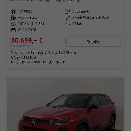
sofort lieferbar
Fahrzeug mit Tageszulassung
Fahrzeugnr.
1319835
Getriebe
Automatik
Kraftstoff
Hybrid Benzin
Außenfarbe
Okenit Weiß/Black Roof
Leistung
107 kW (145 PS)
Kilometerstand
67 km
01.12.2025
30.689,– €
Details
incl. 19% MwSt.
Verbrauch kombiniert:
5,40 l/100km
CO
-Klasse:
D
2
CO
-Emissionen:
121,00 g/km
2