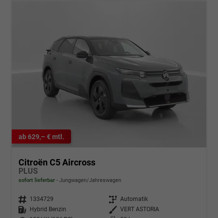
ab 629,– € mtl.
Citroën C5 Aircross
PLUS
sofort lieferbar
Jungwagen/Jahreswagen
Fahrzeugnr.
1334729
Getriebe
Automatik
Kraftstoff
Hybrid Benzin
Außenfarbe
VERT ASTORIA