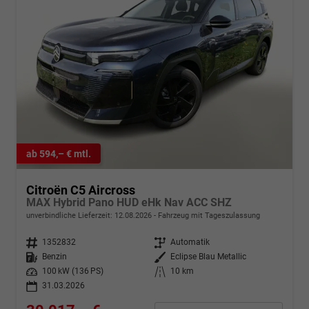
ab 594,– € mtl.
Citroën C5 Aircross
MAX Hybrid Pano HUD eHk Nav ACC SHZ
unverbindliche Lieferzeit:
12.08.2026
Fahrzeug mit Tageszulassung
Fahrzeugnr.
1352832
Getriebe
Automatik
Kraftstoff
Benzin
Außenfarbe
Eclipse Blau Metallic
Leistung
100 kW (136 PS)
Kilometerstand
10 km
31.03.2026