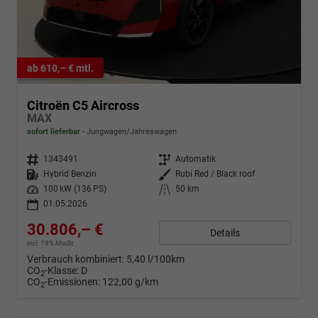
ab 610,– € mtl.
Citroën C5 Aircross
MAX
sofort lieferbar
Jungwagen/Jahreswagen
Fahrzeugnr.
1343491
Getriebe
Automatik
Kraftstoff
Hybrid Benzin
Außenfarbe
Rubi Red / Black roof
Leistung
100 kW (136 PS)
Kilometerstand
50 km
01.05.2026
30.806,– €
Details
incl. 19% MwSt.
Verbrauch kombiniert:
5,40 l/100km
CO
-Klasse:
D
2
CO
-Emissionen:
122,00 g/km
2