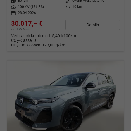
Kraftstoff
Benzin
Außenfarbe
Okenit Weiß Metallic
Leistung
100 kW (136 PS)
Kilometerstand
10 km
28.04.2026
30.017,– €
Details
incl. 19% MwSt.
Verbrauch kombiniert:
5,40 l/100km
CO
-Klasse:
D
2
CO
-Emissionen:
123,00 g/km
2