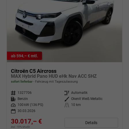
ab 594,– € mtl.
Citroën C5 Aircross
MAX Hybrid Pano HUD eHk Nav ACC SHZ
sofort lieferbar
Fahrzeug mit Tageszulassung
Fahrzeugnr.
1327706
Getriebe
Automatik
Kraftstoff
Benzin
Außenfarbe
Okenit Weiß Metallic
Leistung
100 kW (136 PS)
Kilometerstand
10 km
30.03.2026
30.017,– €
Details
incl. 19% MwSt.