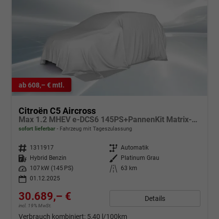
ab 608,– € mtl.
Citroën C5 Aircross
Max 1.2 MHEV e-DCS6 145PS+PannenKit Matrix-LED ab 239€ mtl. **sofort verfügbar**
sofort lieferbar
Fahrzeug mit Tageszulassung
Fahrzeugnr.
1311917
Getriebe
Automatik
Kraftstoff
Hybrid Benzin
Außenfarbe
Platinum Grau
Leistung
107 kW (145 PS)
Kilometerstand
63 km
01.12.2025
30.689,– €
Details
incl. 19% MwSt.
Verbrauch kombiniert:
5,40 l/100km