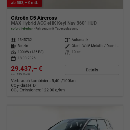
ab 583,– € mtl.
Citroën C5 Aircross
MAX Hybrid ACC eHK Keyl Nav 360° HUD
sofort lieferbar
Fahrzeug mit Tageszulassung
Fahrzeugnr.
1345732
Getriebe
Automatik
Kraftstoff
Benzin
Außenfarbe
Okenit Weiß Metallic / Dach in S
Leistung
100 kW (136 PS)
Kilometerstand
10 km
18.03.2026
29.437,– €
Details
incl. 19% MwSt.
Verbrauch kombiniert:
5,40 l/100km
CO
-Klasse:
D
2
CO
-Emissionen:
122,00 g/km
2