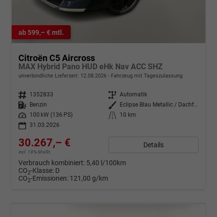
ab 599,– € mtl.
Citroën C5 Aircross
MAX Hybrid Pano HUD eHk Nav ACC SHZ
unverbindliche Lieferzeit:
12.08.2026
Fahrzeug mit Tageszulassung
Fahrzeugnr.
1352833
Getriebe
Automatik
Kraftstoff
Benzin
Außenfarbe
Eclipse Blau Metallic / Dachfarb
Leistung
100 kW (136 PS)
Kilometerstand
10 km
31.03.2026
30.267,– €
Details
incl. 19% MwSt.
Verbrauch kombiniert:
5,40 l/100km
CO
-Klasse:
D
2
CO
-Emissionen:
121,00 g/km
2