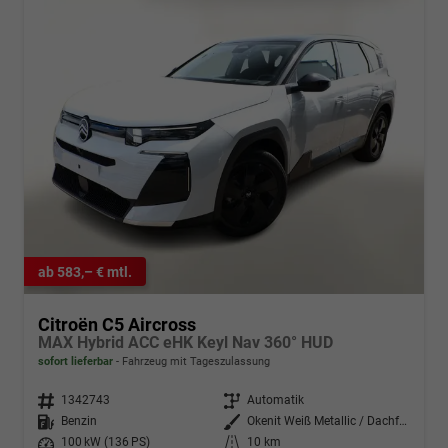
ab 583,– € mtl.
Citroën C5 Aircross
MAX Hybrid ACC eHK Keyl Nav 360° HUD
sofort lieferbar
Fahrzeug mit Tageszulassung
Fahrzeugnr.
1342743
Getriebe
Automatik
Kraftstoff
Benzin
Außenfarbe
Okenit Weiß Metallic / Dachfarbe
Leistung
100 kW (136 PS)
Kilometerstand
10 km