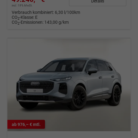
Details
incl. 19% MwSt.
Verbrauch kombiniert:
6,30 l/100km
CO
-Klasse:
E
2
CO
-Emissionen:
143,00 g/km
2
ab 976,– € mtl.