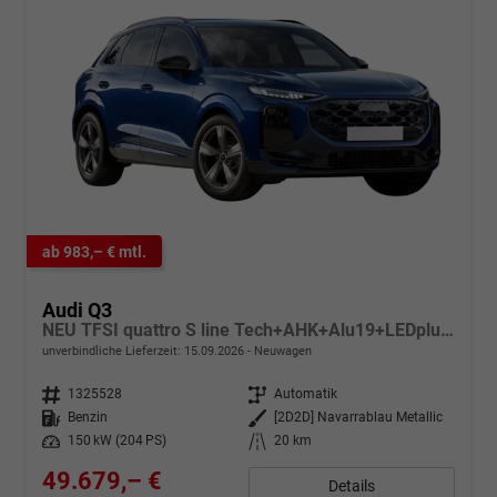
ab 983,– € mtl.
Audi Q3
NEU TFSI quattro S line Tech+AHK+Alu19+LEDplus+KlimaPlus+ExtSchwarz
unverbindliche Lieferzeit:
15.09.2026
Neuwagen
Fahrzeugnr.
1325528
Getriebe
Automatik
Kraftstoff
Benzin
Außenfarbe
[2D2D] Navarrablau Metallic
Leistung
150 kW (204 PS)
Kilometerstand
20 km
49.679,– €
Details