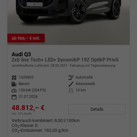
ab 966,– € mtl.
Audi Q3
2xS line Tech+ LED+ DynamikP 19Z OptikP PrivG
unverbindliche Lieferzeit:
28.02.2027
Fahrzeug mit Tageszulassung
Fahrzeugnr.
1329805
Getriebe
Automatik
Kraftstoff
Benzin
Außenfarbe
Arkonaweiß
Leistung
150 kW (204 PS)
Kilometerstand
10 km
31.07.2026
48.812,– €
Details
incl. 19% MwSt.
Verbrauch kombiniert:
8,00 l/100km
CO
-Klasse:
G
2
CO
-Emissionen:
182,00 g/km
2