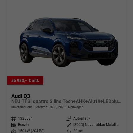
ab 983,– € mtl.
Audi Q3
NEU TFSI quattro S line Tech+AHK+Alu19+LEDplus+KlimaPlus+ExtSchwarz
unverbindliche Lieferzeit:
15.12.2026
Neuwagen
Fahrzeugnr.
1325534
Getriebe
Automatik
Kraftstoff
Benzin
Außenfarbe
[2D2D] Navarrablau Metallic
Leistung
150 kW (204 PS)
Kilometerstand
20 km