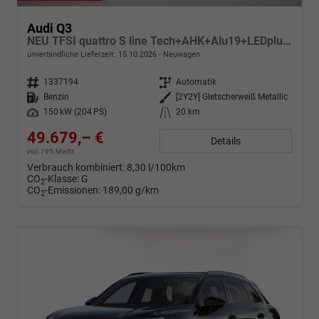
Audi Q3
NEU TFSI quattro S line Tech+AHK+Alu19+LEDplus+KlimaPlus+ExtSchwarz
unverbindliche Lieferzeit:
15.10.2026
Neuwagen
Fahrzeugnr.
1337194
Getriebe
Automatik
Kraftstoff
Benzin
Außenfarbe
[2Y2Y] Gletscherweiß Metallic
Leistung
150 kW (204 PS)
Kilometerstand
20 km
49.679,– €
Details
incl. 19% MwSt.
Verbrauch kombiniert:
8,30 l/100km
CO
-Klasse:
G
2
CO
-Emissionen:
189,00 g/km
2