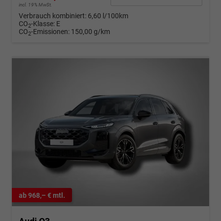
incl. 19% MwSt.
Verbrauch kombiniert:
6,60 l/100km
CO
-Klasse:
E
2
CO
-Emissionen:
150,00 g/km
2
ab 968,– € mtl.