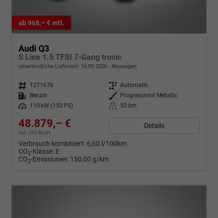
ab 968,– € mtl.
Audi Q3
S Line 1.5 TFSI 7-Gang tronic
unverbindliche Lieferzeit:
16.09.2026
Neuwagen
Fahrzeugnr.
1271676
Getriebe
Automatik
Kraftstoff
Benzin
Außenfarbe
Progressivrot Metallic
Leistung
110 kW (150 PS)
Kilometerstand
50 km
48.879,– €
Details
incl. 19% MwSt.
Verbrauch kombiniert:
6,60 l/100km
CO
-Klasse:
E
2
CO
-Emissionen:
150,00 g/km
2