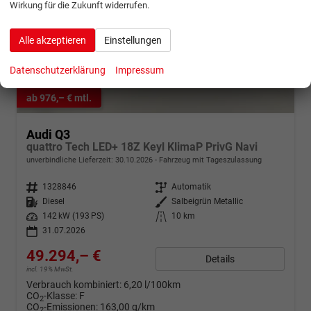
Wirkung für die Zukunft widerrufen.
Alle akzeptieren
Einstellungen
Datenschutzerklärung
Impressum
ab 976,– € mtl.
Audi Q3
quattro Tech LED+ 18Z Keyl KlimaP PrivG Navi
unverbindliche Lieferzeit:
30.10.2026
Fahrzeug mit Tageszulassung
Fahrzeugnr.
1328846
Getriebe
Automatik
Kraftstoff
Diesel
Außenfarbe
Salbeigrün Metallic
Leistung
142 kW (193 PS)
Kilometerstand
10 km
31.07.2026
49.294,– €
Details
incl. 19% MwSt.
Verbrauch kombiniert:
6,20 l/100km
CO
-Klasse:
F
2
CO
-Emissionen:
163,00 g/km
2