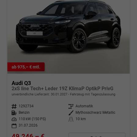
ab 975,– € mtl.
Audi Q3
2xS line Tech+ Leder 19Z KlimaP OptikP PrivG
unverbindliche Lieferzeit:
30.01.2027
Fahrzeug mit Tageszulassung
Fahrzeugnr.
1292734
Getriebe
Automatik
Kraftstoff
Benzin
Außenfarbe
Mythosschwarz Metallic
Leistung
110 kW (150 PS)
Kilometerstand
10 km
31.07.2026
49.246,– €