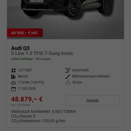
ab 968,– € mtl.
Audi Q3
S Line 1.5 TFSI 7-Gang tronic
sofort lieferbar
Neuwagen
Fahrzeugnr.
1271687
Getriebe
Automatik
Kraftstoff
Benzin
Außenfarbe
Mythosschwarz Metallic
Leistung
110 kW (150 PS)
Kilometerstand
50 km
11.05.2026
48.879,– €
Details
incl. 19% MwSt.
Verbrauch kombiniert:
6,60 l/100km
CO
-Klasse:
E
2
CO
-Emissionen:
150,00 g/km
2