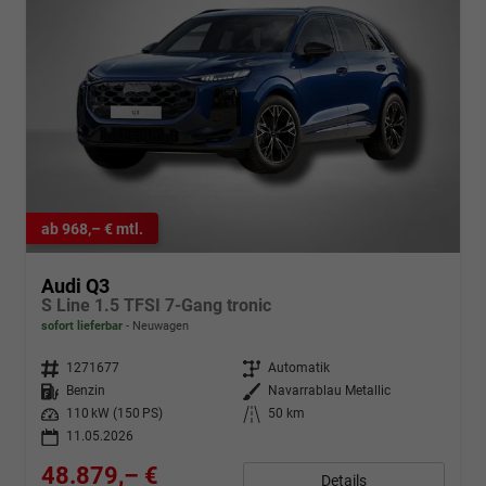
ab 968,– € mtl.
Audi Q3
S Line 1.5 TFSI 7-Gang tronic
sofort lieferbar
Neuwagen
Fahrzeugnr.
1271677
Getriebe
Automatik
Kraftstoff
Benzin
Außenfarbe
Navarrablau Metallic
Leistung
110 kW (150 PS)
Kilometerstand
50 km
11.05.2026
48.879,– €
Details