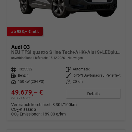
ab 983,– € mtl.
Audi Q3
NEU TFSI quattro S line Tech+AHK+Alu19+LEDplus+KlimaPlus+ExtSchwarz
unverbindliche Lieferzeit:
15.12.2026
Neuwagen
Fahrzeugnr.
1325532
Getriebe
Automatik
Kraftstoff
Benzin
Außenfarbe
[6Y6Y] Daytonagrau Perleffekt
Leistung
150 kW (204 PS)
Kilometerstand
20 km
49.679,– €
Details
incl. 19% MwSt.
Verbrauch kombiniert:
8,30 l/100km
CO
-Klasse:
G
2
CO
-Emissionen:
189,00 g/km
2