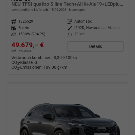
NEU TFSI quattro S line Tech+AHK+Alu19+LEDplus+KlimaPlus+ExtSchwarz
unverbindliche Lieferzeit:
15.09.2026
Neuwagen
Fahrzeugnr.
1325529
Getriebe
Automatik
Kraftstoff
Benzin
Außenfarbe
[2D2D] Navarrablau Metallic
Leistung
150 kW (204 PS)
Kilometerstand
20 km
49.679,– €
Details
incl. 19% MwSt.
Verbrauch kombiniert:
8,30 l/100km
CO
-Klasse:
G
2
CO
-Emissionen:
189,00 g/km
2