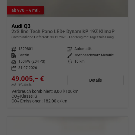
ab 970,– € mtl.
Audi Q3
2xS line Tech Pano LED+ DynamikP 19Z KlimaP
unverbindliche Lieferzeit:
30.12.2026
Fahrzeug mit Tageszulassung
Fahrzeugnr.
1329801
Getriebe
Automatik
Kraftstoff
Benzin
Außenfarbe
Mythosschwarz Metallic
Leistung
150 kW (204 PS)
Kilometerstand
10 km
31.07.2026
49.005,– €
Details
incl. 19% MwSt.
Verbrauch kombiniert:
8,00 l/100km
CO
-Klasse:
G
2
CO
-Emissionen:
182,00 g/km
2