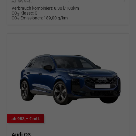
incl. 19% MwSt.
Verbrauch kombiniert:
8,30 l/100km
CO
-Klasse:
G
2
CO
-Emissionen:
189,00 g/km
2
ab 983,– € mtl.
Audi Q3