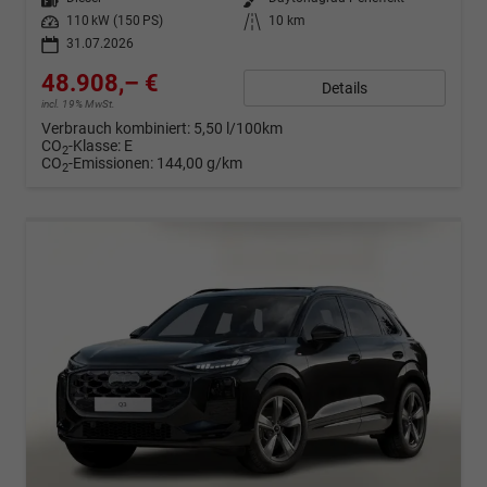
Leistung
110 kW (150 PS)
Kilometerstand
10 km
31.07.2026
48.908,– €
Details
incl. 19% MwSt.
Verbrauch kombiniert:
5,50 l/100km
CO
-Klasse:
E
2
CO
-Emissionen:
144,00 g/km
2