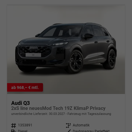
ab 968,– € mtl.
Audi Q3
2xS line neuesMod Tech 19Z KlimaP Privacy
unverbindliche Lieferzeit:
30.03.2027
Fahrzeug mit Tageszulassung
Fahrzeugnr.
1353891
Getriebe
Automatik
Kraftstoff
Diesel
Außenfarbe
Daytonagrau Perleffekt