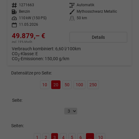
Fahrzeugnr.
1271663
Getriebe
Automatik
Kraftstoff
Benzin
Außenfarbe
Mythosschwarz Metallic
Leistung
110 kW (150 PS)
Kilometerstand
50 km
11.05.2026
49.879,– €
Details
incl. 19% MwSt.
Verbrauch kombiniert:
6,60 l/100km
CO
-Klasse:
E
2
CO
-Emissionen:
150,00 g/km
2
Datensätze pro Seite:
10
20
50
100
250
Seite:
Seiten:
1
2
3
4
5
6
...
10