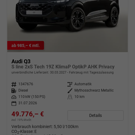
ab 985,– € mtl.
Audi Q3
S line 2xS Tech 19Z KlimaP OptikP AHK Privacy
unverbindliche Lieferzeit:
30.03.2027
Fahrzeug mit Tageszulassung
Fahrzeugnr.
1347676
Getriebe
Automatik
Kraftstoff
Diesel
Außenfarbe
Mythosschwarz Metallic
Leistung
110 kW (150 PS)
Kilometerstand
10 km
31.07.2026
49.776,– €
Details
incl. 19% MwSt.
Verbrauch kombiniert:
5,50 l/100km
CO
-Klasse:
E
2