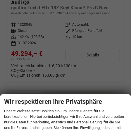
Audi Q3
quattro Tech LED+ 18Z Keyl KlimaP PrivG Navi
unverbindliche Lieferzeit:
30.10.2026
Fahrzeug mit Tageszulassung
Fahrzeugnr.
1328845
Getriebe
Automatik
Kraftstoff
Diesel
Außenfarbe
Pfeilgrau Perleffekt
Leistung
142 kW (193 PS)
Kilometerstand
10 km
31.07.2026
49.294,– €
Details
incl. 19% MwSt.
Verbrauch kombiniert:
6,20 l/100km
CO
-Klasse:
F
2
CO
-Emissionen:
163,00 g/km
2
Wir respektieren Ihre Privatsphäre
Unsere Website setzt Cookies ein, um unsere Dienste für Sie
bereitzustellen. Hierbei berücksichtigen wir Ihre Auswahl und verarbeiten
nur die Daten für Marketing, Analytics und Personalisierung, für die Sie
uns Ihr Einverständnis geben. Sie können Ihre Einwilligung jederzeit mit