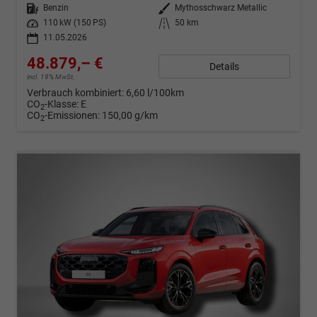
Kraftstoff
Benzin
Außenfarbe
Mythosschwarz Metallic
Leistung
110 kW (150 PS)
Kilometerstand
50 km
11.05.2026
48.879,– €
Details
incl. 19% MwSt.
Verbrauch kombiniert:
6,60 l/100km
CO
-Klasse:
E
2
CO
-Emissionen:
150,00 g/km
2