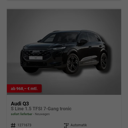
ab 968,– € mtl.
Audi Q3
S Line 1.5 TFSI 7-Gang tronic
sofort lieferbar
Neuwagen
Fahrzeugnr.
1271673
Getriebe
Automatik