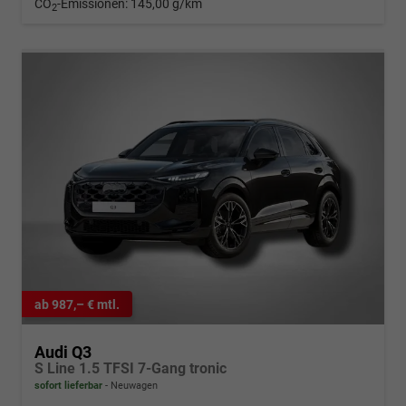
CO
-Emissionen:
145,00 g/km
2
ab 987,– € mtl.
Audi Q3
S Line 1.5 TFSI 7-Gang tronic
sofort lieferbar
Neuwagen