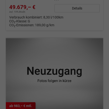
49.679,– €
Details
incl. 19% MwSt.
Verbrauch kombiniert:
8,30 l/100km
CO
-Klasse:
G
2
CO
-Emissionen:
189,00 g/km
2
ab 983,– € mtl.