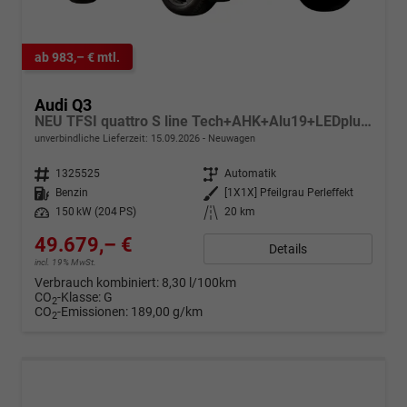
ab 983,– € mtl.
Audi Q3
NEU TFSI quattro S line Tech+AHK+Alu19+LEDplus+KlimaPlus+ExtSchwarz
unverbindliche Lieferzeit:
15.09.2026
Neuwagen
Fahrzeugnr.
1325525
Getriebe
Automatik
Kraftstoff
Benzin
Außenfarbe
[1X1X] Pfeilgrau Perleffekt
Leistung
150 kW (204 PS)
Kilometerstand
20 km
49.679,– €
Details
incl. 19% MwSt.
Verbrauch kombiniert:
8,30 l/100km
CO
-Klasse:
G
2
CO
-Emissionen:
189,00 g/km
2