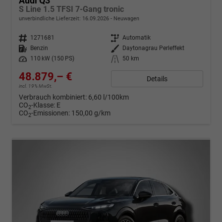
Audi Q3
S Line 1.5 TFSI 7-Gang tronic
unverbindliche Lieferzeit:
16.09.2026
Neuwagen
Fahrzeugnr.
1271681
Getriebe
Automatik
Kraftstoff
Benzin
Außenfarbe
Daytonagrau Perleffekt
Leistung
110 kW (150 PS)
Kilometerstand
50 km
48.879,– €
Details
incl. 19% MwSt.
Verbrauch kombiniert:
6,60 l/100km
CO
-Klasse:
E
2
CO
-Emissionen:
150,00 g/km
2