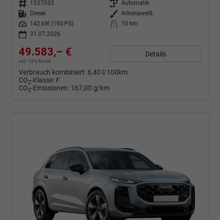
Fahrzeugnr.
1337033
Getriebe
Automatik
Kraftstoff
Diesel
Außenfarbe
Arkonaweiß
Leistung
142 kW (193 PS)
Kilometerstand
10 km
31.07.2026
49.583,– €
Details
incl. 19% MwSt.
Verbrauch kombiniert:
6,40 l/100km
CO
-Klasse:
F
2
CO
-Emissionen:
167,00 g/km
2