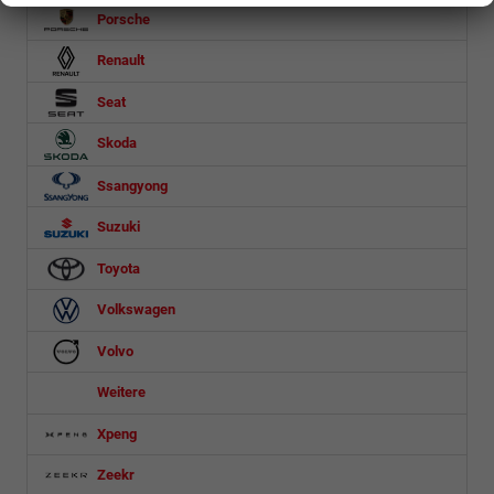
Porsche
Renault
Seat
Skoda
Ssangyong
Suzuki
Toyota
Volkswagen
Volvo
Weitere
Xpeng
Zeekr