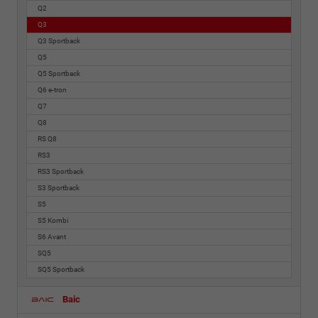
Q2
Q3
Q3 Sportback
Q5
Q5 Sportback
Q6 e-tron
Q7
Q8
RS Q8
RS3
RS3 Sportback
S3 Sportback
S5
S5 Kombi
S6 Avant
SQ5
SQ5 Sportback
Baic