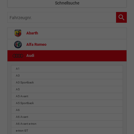
Schnellsuche
Fahrzeugnr.
Abarth
Alfa Romeo
Audi
A1
A3
A3 Sportback
A5
A5 Avant
A5 Sportback
A6
A6 Avant
A6 Avant e-tron
e-tron GT