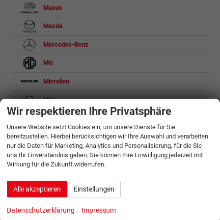
Maxus
Mazda
Mercedes-Benz
MG
Microlino
Mini
Wir respektieren Ihre Privatsphäre
Mitsubishi
Unsere Website setzt Cookies ein, um unsere Dienste für Sie
bereitzustellen. Hierbei berücksichtigen wir Ihre Auswahl und verarbeiten
Nissan
nur die Daten für Marketing, Analytics und Personalisierung, für die Sie
Omoda
uns Ihr Einverständnis geben. Sie können Ihre Einwilligung jederzeit mit
Wirkung für die Zukunft widerrufen.
Opel
Alle akzeptieren
Einstellungen
Ora
Datenschutzerklärung
Impressum
Peugeot