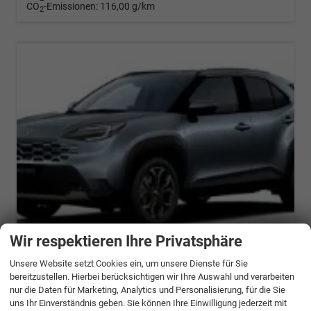
CO
-Emissionen:
116,00 g/km
2
ab 613,– € mtl.
Wir respektieren Ihre Privatsphäre
Unsere Website setzt Cookies ein, um unsere Dienste für Sie
Toyota Yaris Cross
bereitzustellen. Hierbei berücksichtigen wir Ihre Auswahl und verarbeiten
Style MY27 (Style) 1.5 Hybrid 96kW (130 PS) e-CVT 4x4
nur die Daten für Marketing, Analytics und Personalisierung, für die Sie
unverbindliche Lieferzeit:
9 Monate
Neuwagen
uns Ihr Einverständnis geben. Sie können Ihre Einwilligung jederzeit mit