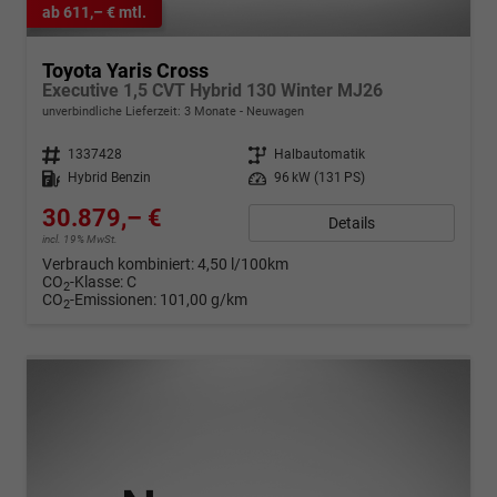
ab 611,– € mtl.
Toyota Yaris Cross
Executive 1,5 CVT Hybrid 130 Winter MJ26
unverbindliche Lieferzeit:
3 Monate
Neuwagen
Fahrzeugnr.
1337428
Getriebe
Halbautomatik
Kraftstoff
Hybrid Benzin
Leistung
96 kW (131 PS)
30.879,– €
Details
incl. 19% MwSt.
Verbrauch kombiniert:
4,50 l/100km
CO
-Klasse:
C
2
CO
-Emissionen:
101,00 g/km
2