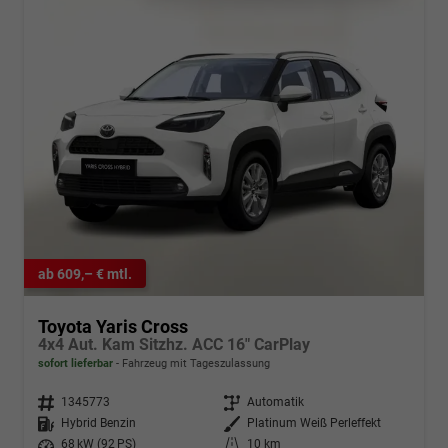
ab 609,– € mtl.
Toyota Yaris Cross
4x4 Aut. Kam Sitzhz. ACC 16" CarPlay
sofort lieferbar
Fahrzeug mit Tageszulassung
Fahrzeugnr.
1345773
Getriebe
Automatik
Kraftstoff
Hybrid Benzin
Außenfarbe
Platinum Weiß Perleffekt
Leistung
68 kW (92 PS)
Kilometerstand
10 km