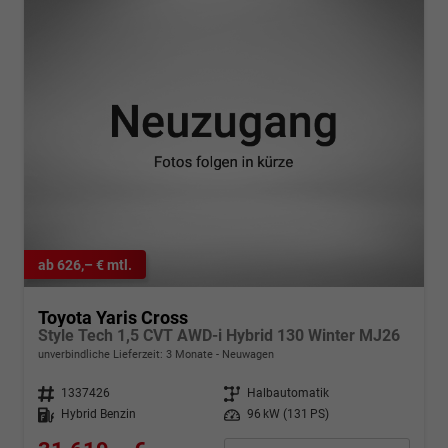
ab 626,– € mtl.
Toyota Yaris Cross
Style Tech 1,5 CVT AWD-i Hybrid 130 Winter MJ26
unverbindliche Lieferzeit:
3 Monate
Neuwagen
Fahrzeugnr.
1337426
Getriebe
Halbautomatik
Kraftstoff
Hybrid Benzin
Leistung
96 kW (131 PS)