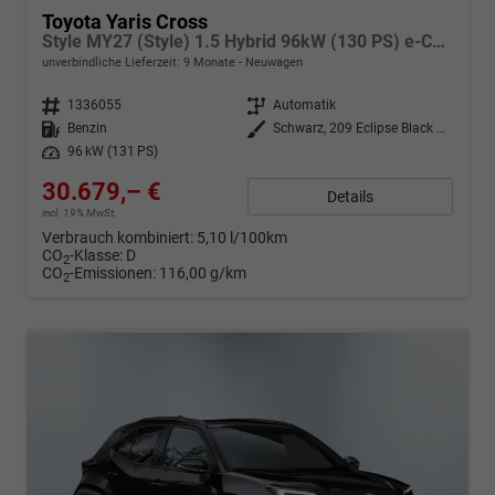
Toyota Yaris Cross
Style MY27 (Style) 1.5 Hybrid 96kW (130 PS) e-CVT 4x4
unverbindliche Lieferzeit:
9 Monate
Neuwagen
Fahrzeugnr.
1336055
Getriebe
Automatik
Kraftstoff
Benzin
Außenfarbe
Schwarz, 209 Eclipse Black Metallic
Leistung
96 kW (131 PS)
30.679,– €
Details
incl. 19% MwSt.
Verbrauch kombiniert:
5,10 l/100km
CO
-Klasse:
D
2
CO
-Emissionen:
116,00 g/km
2