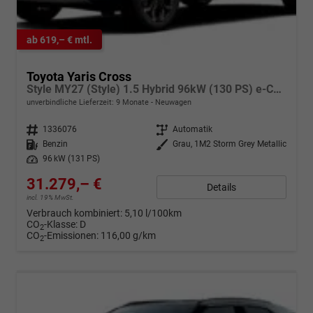
ab 619,– € mtl.
Toyota Yaris Cross
Style MY27 (Style) 1.5 Hybrid 96kW (130 PS) e-CVT 4x4
unverbindliche Lieferzeit:
9 Monate
Neuwagen
Fahrzeugnr.
1336076
Getriebe
Automatik
Kraftstoff
Benzin
Außenfarbe
Grau, 1M2 Storm Grey Metallic
Leistung
96 kW (131 PS)
31.279,– €
Details
incl. 19% MwSt.
Verbrauch kombiniert:
5,10 l/100km
CO
-Klasse:
D
2
CO
-Emissionen:
116,00 g/km
2