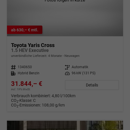
ab 630,– € mtl.
Toyota Yaris Cross
1.5 HEV Executive
unverbindliche Lieferzeit:
4 Monate
Neuwagen
Fahrzeugnr.
1340650
Getriebe
Automatik
Kraftstoff
Hybrid Benzin
Leistung
96 kW (131 PS)
31.844,– €
Details
incl. 19% MwSt.
Verbrauch kombiniert:
4,80 l/100km
CO
-Klasse:
C
2
CO
-Emissionen:
108,00 g/km
2