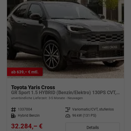
ab 639,– € mtl.
Toyota Yaris Cross
GR Sport 1.5 HYBRID (Benzin/Elektro) 130PS CVT, 3J Garantie, 18" Alu, Elektr. Heckklappe, ADAPTIVE-LED, HEAD-UP-Display, JBL-SOUND, Toter-Winkel, Winter-Paket, Smart Entry, Privacy-Glas, Parksensoren v/h, R-Kamera, ACC, 2Z-Klimaautomatik, Radio 10,5"+ Cloud-NAVI
unverbindliche Lieferzeit: 3-5 Monate
Neuwagen
Fahrzeugnr.
1337004
Getriebe
Variomatic/CVT, stufenlos
Kraftstoff
Hybrid Benzin
Leistung
96 kW (131 PS)
32.284,– €
Details