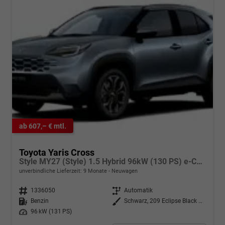
ab 607,– € mtl.
Toyota Yaris Cross
Style MY27 (Style) 1.5 Hybrid 96kW (130 PS) e-CVT 4x4
unverbindliche Lieferzeit:
9 Monate
Neuwagen
Fahrzeugnr.
1336050
Getriebe
Automatik
Kraftstoff
Benzin
Außenfarbe
Schwarz, 209 Eclipse Black Metallic
Leistung
96 kW (131 PS)