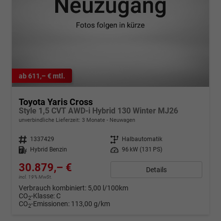
ab 611,– € mtl.
Toyota Yaris Cross
Style 1,5 CVT AWD-i Hybrid 130 Winter MJ26
unverbindliche Lieferzeit:
3 Monate
Neuwagen
Fahrzeugnr.
1337429
Getriebe
Halbautomatik
Kraftstoff
Hybrid Benzin
Leistung
96 kW (131 PS)
30.879,– €
Details
incl. 19% MwSt.
Verbrauch kombiniert:
5,00 l/100km
CO
-Klasse:
C
2
CO
-Emissionen:
113,00 g/km
2