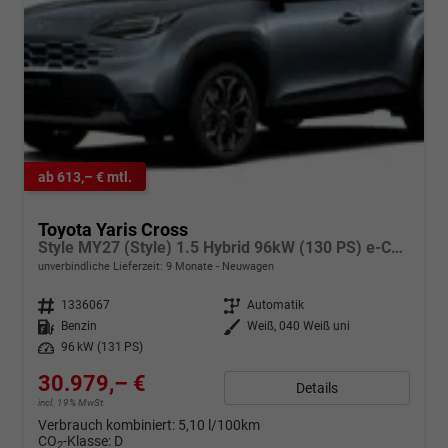
ab 613,– € mtl.
Toyota Yaris Cross
Style MY27 (Style) 1.5 Hybrid 96kW (130 PS) e-CVT 4x4
unverbindliche Lieferzeit:
9 Monate
Neuwagen
Fahrzeugnr.
1336067
Getriebe
Automatik
Kraftstoff
Benzin
Außenfarbe
Weiß, 040 Weiß uni
Leistung
96 kW (131 PS)
30.979,– €
Details
incl. 19% MwSt.
Verbrauch kombiniert:
5,10 l/100km
CO
-Klasse:
D
2