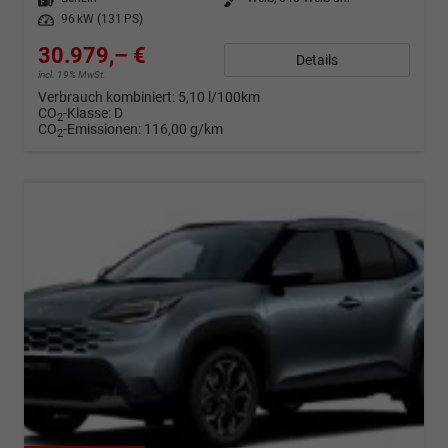
Leistung
96 kW (131 PS)
30.979,– €
Details
incl. 19% MwSt.
Verbrauch kombiniert:
5,10 l/100km
CO
-Klasse:
D
2
CO
-Emissionen:
116,00 g/km
2