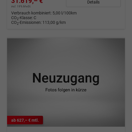
31.619,– €
Details
incl. 19% MwSt.
Verbrauch kombiniert:
5,00 l/100km
CO
-Klasse:
C
2
CO
-Emissionen:
113,00 g/km
2
ab 627,– € mtl.