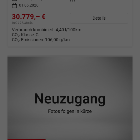
01.06.2026
30.779,– €
Details
incl. 19% MwSt.
Verbrauch kombiniert:
4,40 l/100km
CO
-Klasse:
C
2
CO
-Emissionen:
106,00 g/km
2