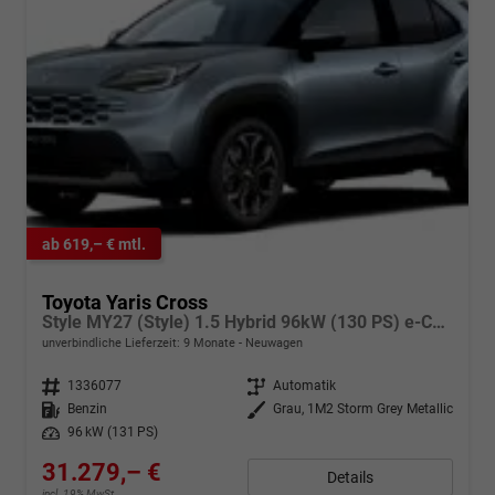
ab 619,– € mtl.
Toyota Yaris Cross
Style MY27 (Style) 1.5 Hybrid 96kW (130 PS) e-CVT 4x4
unverbindliche Lieferzeit:
9 Monate
Neuwagen
Fahrzeugnr.
1336077
Getriebe
Automatik
Kraftstoff
Benzin
Außenfarbe
Grau, 1M2 Storm Grey Metallic
Leistung
96 kW (131 PS)
31.279,– €
Details
incl. 19% MwSt.