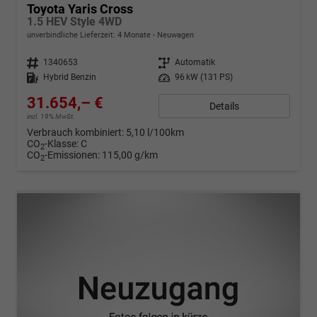
Toyota Yaris Cross
1.5 HEV Style 4WD
unverbindliche Lieferzeit:
4 Monate
Neuwagen
Fahrzeugnr.
1340653
Getriebe
Automatik
Kraftstoff
Hybrid Benzin
Leistung
96 kW (131 PS)
31.654,– €
Details
incl. 19% MwSt.
Verbrauch kombiniert:
5,10 l/100km
CO
-Klasse:
C
2
CO
-Emissionen:
115,00 g/km
2