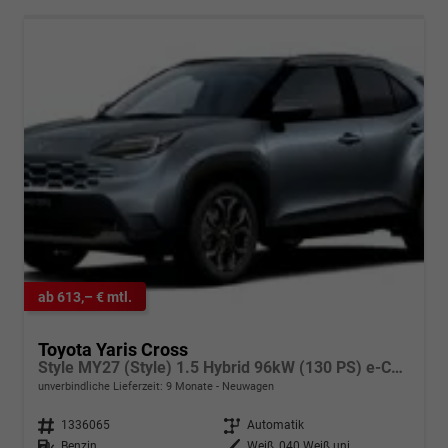
ab 613,– € mtl.
Toyota Yaris Cross
Style MY27 (Style) 1.5 Hybrid 96kW (130 PS) e-CVT 4x4
unverbindliche Lieferzeit:
9 Monate
Neuwagen
Fahrzeugnr.
1336065
Getriebe
Automatik
Kraftstoff
Benzin
Außenfarbe
Weiß, 040 Weiß uni