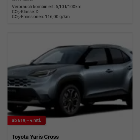
Verbrauch kombiniert:
5,10 l/100km
CO
-Klasse:
D
2
CO
-Emissionen:
116,00 g/km
2
ab 619,– € mtl.
Toyota Yaris Cross