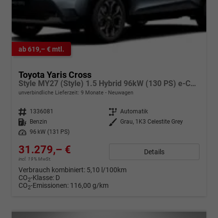
ab 619,– € mtl.
Toyota Yaris Cross
Style MY27 (Style) 1.5 Hybrid 96kW (130 PS) e-CVT 4x4
unverbindliche Lieferzeit:
9 Monate
Neuwagen
Fahrzeugnr.
1336081
Getriebe
Automatik
Kraftstoff
Benzin
Außenfarbe
Grau, 1K3 Celestite Grey
Leistung
96 kW (131 PS)
31.279,– €
Details
incl. 19% MwSt.
Verbrauch kombiniert:
5,10 l/100km
CO
-Klasse:
D
2
CO
-Emissionen:
116,00 g/km
2