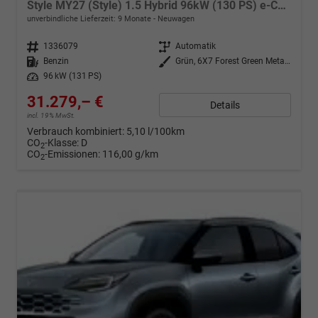
Style MY27 (Style) 1.5 Hybrid 96kW (130 PS) e-CVT 4x4
unverbindliche Lieferzeit:
9 Monate
Neuwagen
Fahrzeugnr.
1336079
Getriebe
Automatik
Kraftstoff
Benzin
Außenfarbe
Grün, 6X7 Forest Green Metallic
Leistung
96 kW (131 PS)
31.279,– €
Details
incl. 19% MwSt.
Verbrauch kombiniert:
5,10 l/100km
CO
-Klasse:
D
2
CO
-Emissionen:
116,00 g/km
2