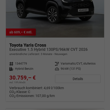
ab 609,– € mtl.
Toyota Yaris Cross
Executive 1.5 Hybrid 130PS/96kW CVT 2026
unverbindliche Lieferzeit:
3 Monate
Neuwagen
Fahrzeugnr.
1344779
Getriebe
Variomatic/CVT, stufenlos
Kraftstoff
Hybrid Benzin
Leistung
96 kW (131 PS)
30.759,– €
Details
incl. 19% MwSt.
Verbrauch kombiniert:
4,69 l/100km
CO
-Klasse:
C
2
CO
-Emissionen:
107,00 g/km
2