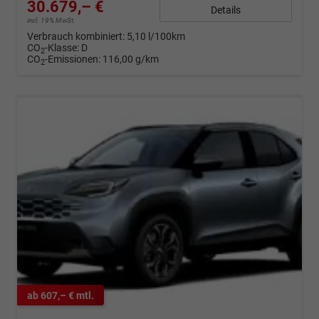
30.679,– €
Details
incl. 19% MwSt.
Verbrauch kombiniert:
5,10 l/100km
CO
-Klasse:
D
2
CO
-Emissionen:
116,00 g/km
2
ab 607,– € mtl.