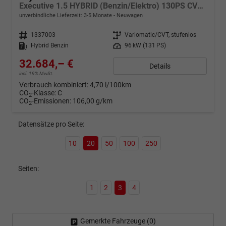
Executive 1.5 HYBRID (Benzin/Elektro) 130PS CVT AWD/ALLRAD, 3J Garantie, 18" Alu, Elektr. Heckklappe, Toter-Winkel, Winter-Paket, Smart Entry, Privacy-Glas, Parksensoren vorn/hinten, Rückfahrkamera, Adaptiver Tempomat, 2Z-Klimaautomatik, Radio 10,5"+ Cloud-NAVI
unverbindliche Lieferzeit: 3-5 Monate
Neuwagen
Fahrzeugnr.
1337003
Getriebe
Variomatic/CVT, stufenlos
Kraftstoff
Hybrid Benzin
Leistung
96 kW (131 PS)
32.684,– €
Details
incl. 19% MwSt.
Verbrauch kombiniert:
4,70 l/100km
CO
-Klasse:
C
2
CO
-Emissionen:
106,00 g/km
2
Datensätze pro Seite:
10
20
50
100
250
Seiten:
1
2
3
4
Gemerkte Fahrzeuge (
0
)