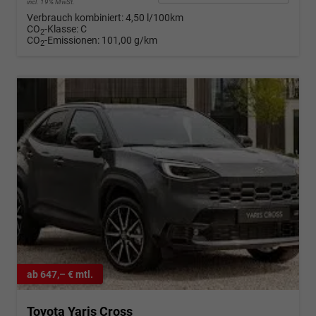
incl. 19% MwSt.
Verbrauch kombiniert:
4,50 l/100km
CO
-Klasse:
C
2
CO
-Emissionen:
101,00 g/km
2
ab 647,– € mtl.
Toyota Yaris Cross