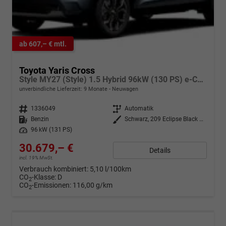
ab 607,– € mtl.
Toyota Yaris Cross
Style MY27 (Style) 1.5 Hybrid 96kW (130 PS) e-CVT 4x4
unverbindliche Lieferzeit:
9 Monate
Neuwagen
Fahrzeugnr.
1336049
Getriebe
Automatik
Kraftstoff
Benzin
Außenfarbe
Schwarz, 209 Eclipse Black Metallic
Leistung
96 kW (131 PS)
30.679,– €
Details
incl. 19% MwSt.
Verbrauch kombiniert:
5,10 l/100km
CO
-Klasse:
D
2
CO
-Emissionen:
116,00 g/km
2