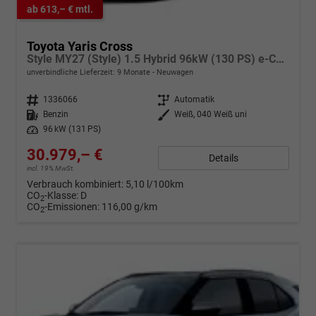
ab 613,– € mtl.
Toyota Yaris Cross
Style MY27 (Style) 1.5 Hybrid 96kW (130 PS) e-CVT 4x4
unverbindliche Lieferzeit:
9 Monate
Neuwagen
Fahrzeugnr.
1336066
Getriebe
Automatik
Kraftstoff
Benzin
Außenfarbe
Weiß, 040 Weiß uni
Leistung
96 kW (131 PS)
30.979,– €
Details
incl. 19% MwSt.
Verbrauch kombiniert:
5,10 l/100km
CO
-Klasse:
D
2
CO
-Emissionen:
116,00 g/km
2