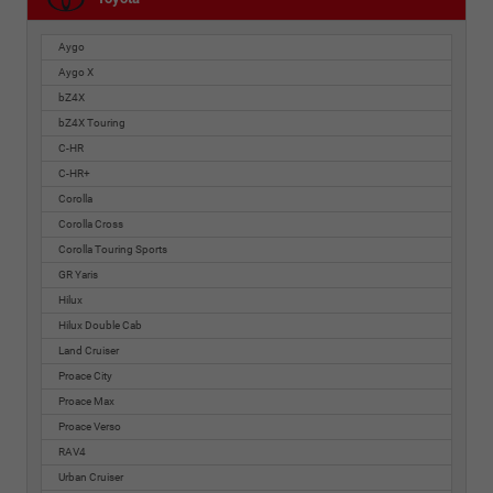
Aygo
Aygo X
bZ4X
bZ4X Touring
C-HR
C-HR+
Corolla
Corolla Cross
Corolla Touring Sports
GR Yaris
Hilux
Hilux Double Cab
Land Cruiser
Proace City
Proace Max
Proace Verso
RAV4
Urban Cruiser