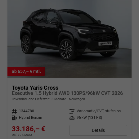
ab 657,– € mtl.
Toyota Yaris Cross
Executive 1.5 Hybrid AWD 130PS/96kW CVT 2026
unverbindliche Lieferzeit:
3 Monate
Neuwagen
Fahrzeugnr.
1344780
Getriebe
Variomatic/CVT, stufenlos
Kraftstoff
Hybrid Benzin
Leistung
96 kW (131 PS)
33.186,– €
Details
incl. 19% MwSt.