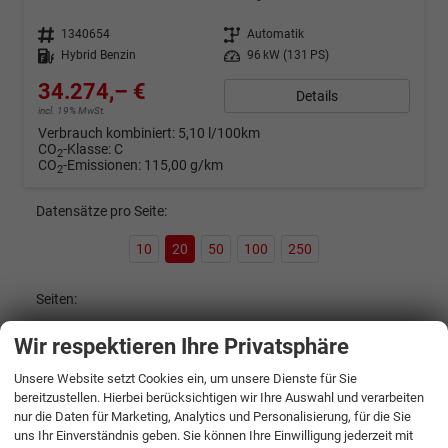
Fahrzeugnr.
1340654
Getriebe
Automatik
Kraftstoff
Hybrid Benzin
Leistung
96 kW (131 PS)
34.274,– €
Details
incl. 19% MwSt.
Verbrauch kombiniert:
5,10 l/100km
CO
-Klasse:
C
2
CO
-Emissionen:
115,00 g/km
2
Datensätze pro Seite:
10
20
50
100
250
Seiten:
1
2
3
4
Wir respektieren Ihre Privatsphäre
Unsere Website setzt Cookies ein, um unsere Dienste für Sie
bereitzustellen. Hierbei berücksichtigen wir Ihre Auswahl und verarbeiten
Gemerkte Fahrzeuge (
0
)
nur die Daten für Marketing, Analytics und Personalisierung, für die Sie
uns Ihr Einverständnis geben. Sie können Ihre Einwilligung jederzeit mit