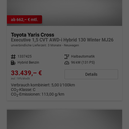
ab 662,– € mtl.
Toyota Yaris Cross
Executive 1,5 CVT AWD-i Hybrid 130 Winter MJ26
unverbindliche Lieferzeit:
3 Monate
Neuwagen
Fahrzeugnr.
1337425
Getriebe
Halbautomatik
Kraftstoff
Hybrid Benzin
Leistung
96 kW (131 PS)
33.439,– €
Details
incl. 19% MwSt.
Verbrauch kombiniert:
5,00 l/100km
CO
-Klasse:
C
2
CO
-Emissionen:
113,00 g/km
2