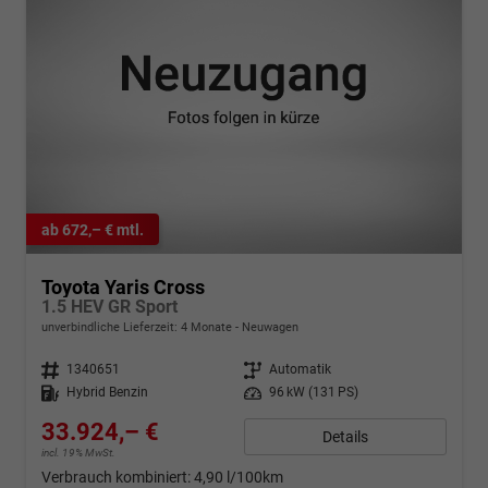
ab 672,– € mtl.
Toyota Yaris Cross
1.5 HEV GR Sport
unverbindliche Lieferzeit:
4 Monate
Neuwagen
Fahrzeugnr.
1340651
Getriebe
Automatik
Kraftstoff
Hybrid Benzin
Leistung
96 kW (131 PS)
33.924,– €
Details
incl. 19% MwSt.
Verbrauch kombiniert:
4,90 l/100km