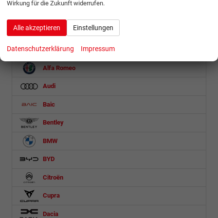
Schnellsuche
Wirkung für die Zukunft widerrufen.
Fahrzeugnr.
Alle akzeptieren
Einstellungen
Datenschutzerklärung
Impressum
Abarth
Alfa Romeo
Audi
Baic
Bentley
BMW
BYD
Citroën
Cupra
Dacia