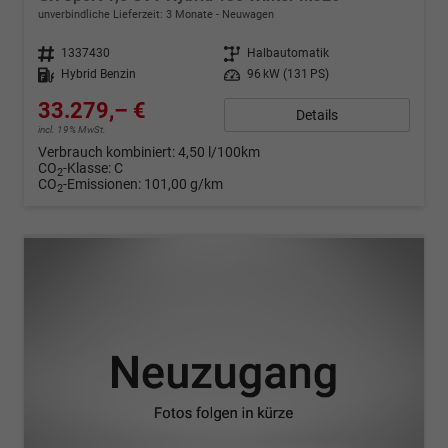
unverbindliche Lieferzeit:
3 Monate
Neuwagen
Fahrzeugnr.
1337430
Getriebe
Halbautomatik
Kraftstoff
Hybrid Benzin
Leistung
96 kW (131 PS)
33.279,– €
Details
incl. 19% MwSt.
Verbrauch kombiniert:
4,50 l/100km
CO
-Klasse:
C
2
CO
-Emissionen:
101,00 g/km
2