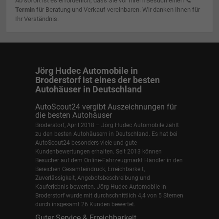
Ab sofort ist es erforderlich, dass Sie vor Ihrem Besuch einen 📞
Termin
für Beratung und Verkauf vereinbaren. Wir danken Ihnen für
Ihr Verständnis.
Jörg Hudec Automobile in
Broderstorf ist eines der besten
Autohäuser in Deutschland
AutoScout24 vergibt Auszeichnungen für
die besten Autohäuser
Broderstorf, April 2018 – Jörg Hudec Automobile zählt
zu den besten Autohäusern in Deutschland. Es hat bei
AutoScout24 besonders viele und gute
Kundenbewertungen erhalten. Seit 2013 können
Besucher auf dem Online-Fahrzeugmarkt Händler in den
Bereichen Gesamteindruck, Erreichbarkeit,
Zuverlässigkeit, Angebotsbeschreibung und
Kauferlebnis bewerten. Jörg Hudec Automobile in
Broderstorf wurde mit durchschnittlich 4,4 von 5 Sternen
durch insgesamt 26 Kunden bewertet.
Guter Service & Erreichbarkeit