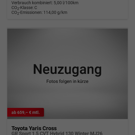
Verbrauch kombiniert:
5,00 l/100km
CO
-Klasse:
C
2
CO
-Emissionen:
114,00 g/km
2
ab 659,– € mtl.
Toyota Yaris Cross
GR Sport 1,5 CVT Hybrid 130 Winter MJ26