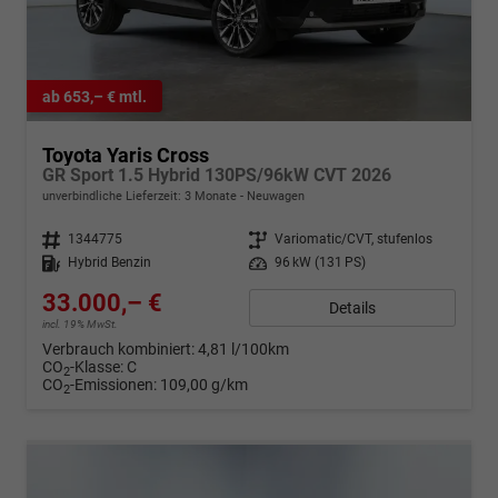
ab 653,– € mtl.
Toyota Yaris Cross
GR Sport 1.5 Hybrid 130PS/96kW CVT 2026
unverbindliche Lieferzeit:
3 Monate
Neuwagen
Fahrzeugnr.
1344775
Getriebe
Variomatic/CVT, stufenlos
Kraftstoff
Hybrid Benzin
Leistung
96 kW (131 PS)
33.000,– €
Details
incl. 19% MwSt.
Verbrauch kombiniert:
4,81 l/100km
CO
-Klasse:
C
2
CO
-Emissionen:
109,00 g/km
2