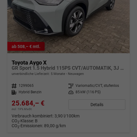
ab 508,– € mtl.
Toyota Aygo X
GR Sport 1.5 Hybrid 115PS CVT/AUTOMATIK, 3J Garantie, 18" Alufelgen, Smart Entry, Dach schwarz, Privacy-Glas, Sitzheizung, Parksensoren v/h, Rückfahrkamera, 2-Zonen-Klimaautomatik, Audiosystem 10,5" + Cloud-NAVI, Lederlenkrad, ACC, LED-Scheinwerfer, JBL-SOUND
unverbindliche Lieferzeit:
5 Monate
Neuwagen
Fahrzeugnr.
1299065
Getriebe
Variomatic/CVT, stufenlos
Kraftstoff
Hybrid Benzin
Leistung
85 kW (116 PS)
25.684,– €
Details
incl. 19% MwSt.
Verbrauch kombiniert:
3,90 l/100km
CO
-Klasse:
B
2
CO
-Emissionen:
89,00 g/km
2