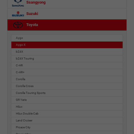
Ssangyong
Suzuki
Toyota
Aygo
Aygo X
bZ4X
bZ4X Touring
C-HR
C-HR+
Corolla
Corolla Cross
Corolla Touring Sports
GR Yaris
Hilux
Hilux Double Cab
Land Cruiser
Proace City