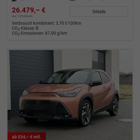
26.479,– €
Details
incl. 19% MwSt.
Verbrauch kombiniert:
3,70 l/100km
CO
-Klasse:
B
2
CO
-Emissionen:
87,00 g/km
2
ab 534,– € mtl.