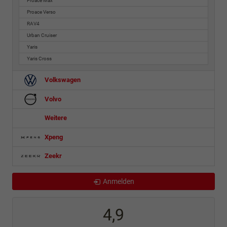
Proace Max
Proace Verso
RAV4
Urban Cruiser
Yaris
Yaris Cross
Volkswagen
Volvo
Weitere
Xpeng
Zeekr
Anmelden
4,9