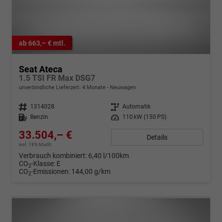
ab 663,– € mtl.
Seat Ateca
1.5 TSI FR Max DSG7
unverbindliche Lieferzeit:
4 Monate
Neuwagen
Fahrzeugnr.
1314028
Getriebe
Automatik
Kraftstoff
Benzin
Leistung
110 kW (150 PS)
33.504,– €
Details
incl. 19% MwSt.
Verbrauch kombiniert:
6,40 l/100km
CO
-Klasse:
E
2
CO
-Emissionen:
144,00 g/km
2