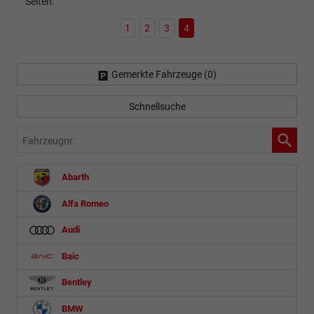
Seiten:
1
2
3
4
Gemerkte Fahrzeuge (
0
)
Schnellsuche
Fahrzeugnr.
Abarth
Alfa Romeo
Audi
Baic
Bentley
BMW