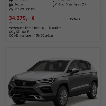
Kraftstoff
Benzin
Außenfarbe
Grau, Graphitgrau (5X)
Leistung
110 kW (150 PS)
34.279,– €
Details
incl. 19% MwSt.
Verbrauch kombiniert:
6,90 l/100km
CO
-Klasse:
F
2
CO
-Emissionen:
156,00 g/km
2