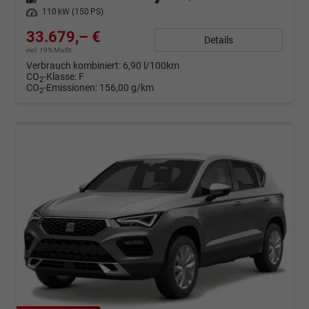
Leistung
110 kW (150 PS)
33.679,– €
Details
incl. 19% MwSt.
Verbrauch kombiniert:
6,90 l/100km
CO
-Klasse:
F
2
CO
-Emissionen:
156,00 g/km
2