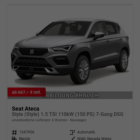
ab 667,– € mtl.
Seat Ateca
Style (Style) 1.5 TSI 110kW (150 PS) 7-Gang DSG
unverbindliche Lieferzeit:
6 Wochen
Neuwagen
Fahrzeugnr.
1347956
Getriebe
Automatik
Kraftstoff
Benzin
Außenfarbe
Weiß, Nevada Weiss