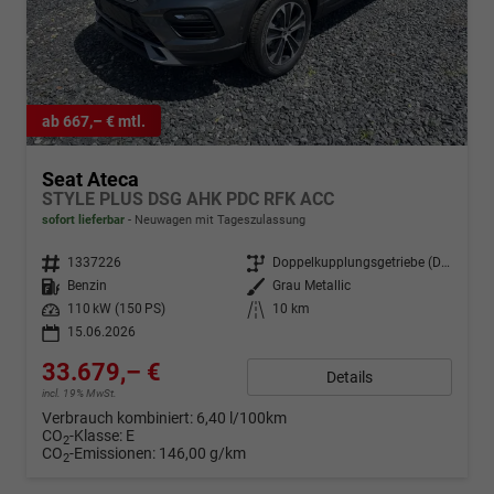
ab 667,– € mtl.
Seat Ateca
STYLE PLUS DSG AHK PDC RFK ACC
sofort lieferbar
Neuwagen mit Tageszulassung
Fahrzeugnr.
1337226
Getriebe
Doppelkupplungsgetriebe (DSG)
Kraftstoff
Benzin
Außenfarbe
Grau Metallic
Leistung
110 kW (150 PS)
Kilometerstand
10 km
15.06.2026
33.679,– €
Details
incl. 19% MwSt.
Verbrauch kombiniert:
6,40 l/100km
CO
-Klasse:
E
2
CO
-Emissionen:
146,00 g/km
2