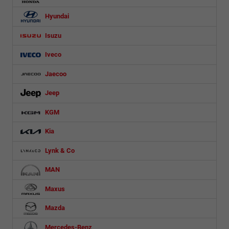
Hyundai
Isuzu
Iveco
Jaecoo
Jeep
KGM
Kia
Lynk & Co
MAN
Maxus
Mazda
Mercedes-Benz