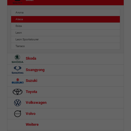
Arona
Ateca
Ibiza
Leon
Leon Sportstourer
Tarraco
Skoda
Ssangyong
Suzuki
Toyota
Volkswagen
Volvo
Weitere