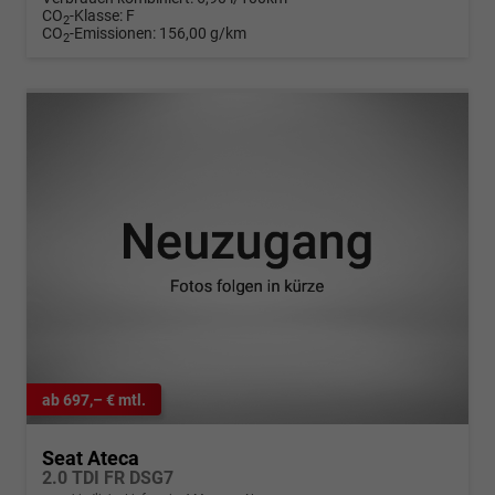
CO
-Klasse:
F
2
CO
-Emissionen:
156,00 g/km
2
ab 697,– € mtl.
Seat Ateca
2.0 TDI FR DSG7