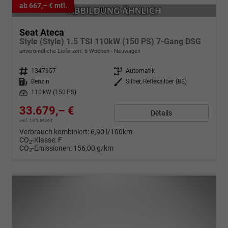
ab 667,– € mtl.
Seat Ateca
Style (Style) 1.5 TSI 110kW (150 PS) 7-Gang DSG
unverbindliche Lieferzeit:
6 Wochen
Neuwagen
Fahrzeugnr.
1347957
Getriebe
Automatik
Kraftstoff
Benzin
Außenfarbe
Silber, Reflexsilber (8E)
Leistung
110 kW (150 PS)
33.679,– €
Details
incl. 19% MwSt.
Verbrauch kombiniert:
6,90 l/100km
CO
-Klasse:
F
2
CO
-Emissionen:
156,00 g/km
2