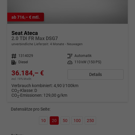
ab 716,– € mtl.
Seat Ateca
2.0 TDI FR Max DSG7
unverbindliche Lieferzeit:
4 Monate
Neuwagen
Fahrzeugnr.
1314029
Getriebe
Automatik
Kraftstoff
Diesel
Leistung
110 kW (150 PS)
36.184,– €
Details
incl. 19% MwSt.
Verbrauch kombiniert:
4,90 l/100km
CO
-Klasse:
D
2
CO
-Emissionen:
129,00 g/km
2
Datensätze pro Seite:
10
20
50
100
250