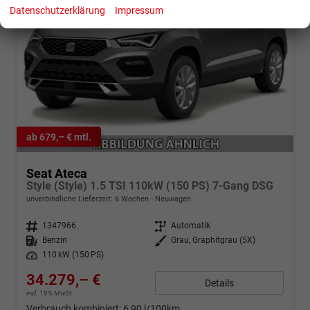
Datenschutzerklärung
Impressum
ab 679,– € mtl.
Seat Ateca
Style (Style) 1.5 TSI 110kW (150 PS) 7-Gang DSG
unverbindliche Lieferzeit:
6 Wochen
Neuwagen
Fahrzeugnr.
1347966
Getriebe
Automatik
Kraftstoff
Benzin
Außenfarbe
Grau, Graphitgrau (5X)
Leistung
110 kW (150 PS)
34.279,– €
Details
incl. 19% MwSt.
Verbrauch kombiniert:
6,90 l/100km