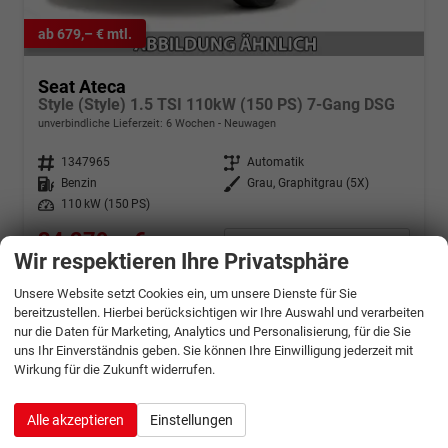
ab 679,– € mtl.
Seat Ateca
Style (Style) 1.5 TSI 110kW (150 PS) 7-Gang DSG
unverbindliche Lieferzeit:
6 Wochen
Neuwagen
Fahrzeugnr.
1347965
Getriebe
Automatik
Kraftstoff
Benzin
Außenfarbe
Grau, Graphitgrau (5X)
Leistung
110 kW (150 PS)
34.279,– €
Details
Wir respektieren Ihre Privatsphäre
incl. 19% MwSt.
Verbrauch kombiniert:
6,90 l/100km
Unsere Website setzt Cookies ein, um unsere Dienste für Sie
CO
-Klasse:
F
2
bereitzustellen. Hierbei berücksichtigen wir Ihre Auswahl und verarbeiten
CO
-Emissionen:
156,00 g/km
2
nur die Daten für Marketing, Analytics und Personalisierung, für die Sie
uns Ihr Einverständnis geben. Sie können Ihre Einwilligung jederzeit mit
Wirkung für die Zukunft widerrufen.
Alle akzeptieren
Einstellungen