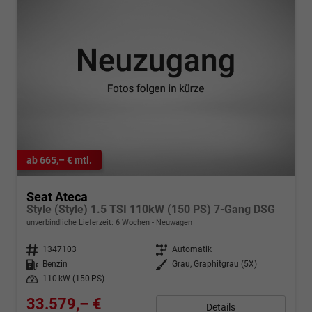
ab 665,– € mtl.
Seat Ateca
Style (Style) 1.5 TSI 110kW (150 PS) 7-Gang DSG
unverbindliche Lieferzeit:
6 Wochen
Neuwagen
Fahrzeugnr.
1347103
Getriebe
Automatik
Kraftstoff
Benzin
Außenfarbe
Grau, Graphitgrau (5X)
Leistung
110 kW (150 PS)
33.579,– €
Details