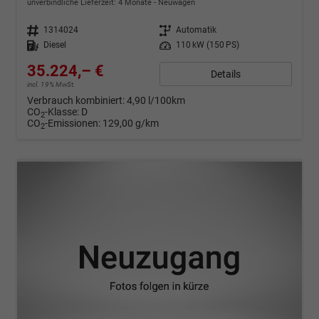
unverbindliche Lieferzeit:
4 Monate
Neuwagen
Fahrzeugnr.
1314024
Getriebe
Automatik
Kraftstoff
Diesel
Leistung
110 kW (150 PS)
35.224,– €
Details
incl. 19% MwSt.
Verbrauch kombiniert:
4,90 l/100km
CO
-Klasse:
D
2
CO
-Emissionen:
129,00 g/km
2