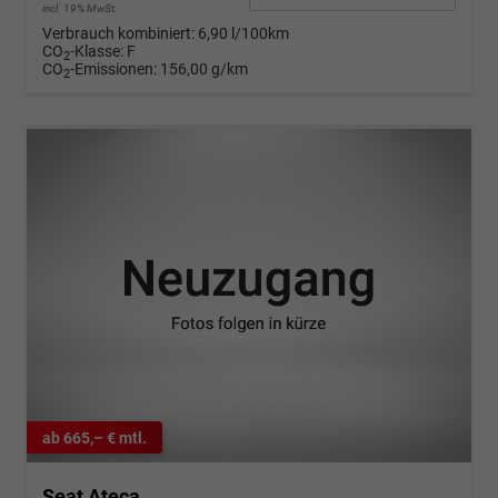
incl. 19% MwSt.
Verbrauch kombiniert:
6,90 l/100km
CO
-Klasse:
F
2
CO
-Emissionen:
156,00 g/km
2
ab 665,– € mtl.
Seat Ateca