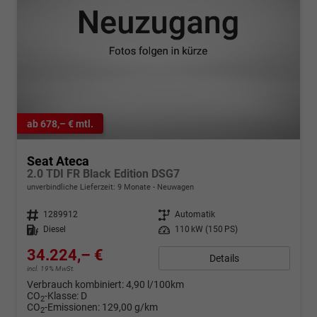
ab 678,– € mtl.
Seat Ateca
2.0 TDI FR Black Edition DSG7
unverbindliche Lieferzeit:
9 Monate
Neuwagen
Fahrzeugnr.
1289912
Getriebe
Automatik
Kraftstoff
Diesel
Leistung
110 kW (150 PS)
34.224,– €
Details
incl. 19% MwSt.
Verbrauch kombiniert:
4,90 l/100km
CO
-Klasse:
D
2
CO
-Emissionen:
129,00 g/km
2