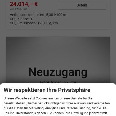
24.014,– €
Details
incl. 19% MwSt.
Verbrauch kombiniert:
5,30 l/100km
CO
-Klasse:
D
2
CO
-Emissionen:
120,00 g/km
2
Wir respektieren Ihre Privatsphäre
Unsere Website setzt Cookies ein, um unsere Dienste für Sie
bereitzustellen. Hierbei berücksichtigen wir Ihre Auswahl und verarbeiten
nur die Daten für Marketing, Analytics und Personalisierung, für die Sie
ab 476,– € mtl.
uns Ihr Einverständnis geben. Sie können Ihre Einwilligung jederzeit mit