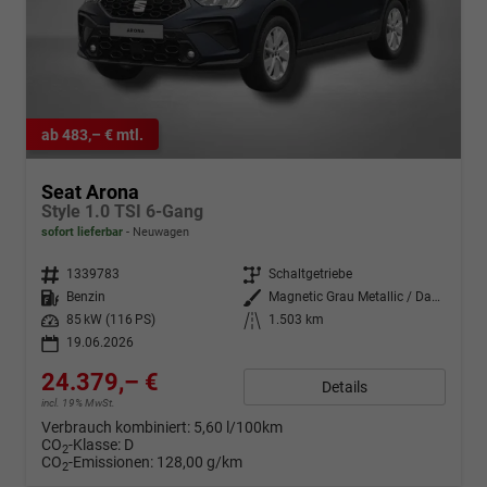
ab 483,– € mtl.
Seat Arona
Style 1.0 TSI 6-Gang
sofort lieferbar
Neuwagen
Fahrzeugnr.
1339783
Getriebe
Schaltgetriebe
Kraftstoff
Benzin
Außenfarbe
Magnetic Grau Metallic / Dach in Midnight Schwarz Metallic
Leistung
85 kW (116 PS)
Kilometerstand
1.503 km
19.06.2026
24.379,– €
Details
incl. 19% MwSt.
Verbrauch kombiniert:
5,60 l/100km
CO
-Klasse:
D
2
CO
-Emissionen:
128,00 g/km
2