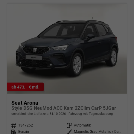
ab 473,– € mtl.
Seat Arona
Style DSG NeuMod ACC Kam 2ZClim CarP 5JGar
unverbindliche Lieferzeit:
31.10.2026
Fahrzeug mit Tageszulassung
Fahrzeugnr.
1347262
Getriebe
Automatik
Kraftstoff
Benzin
Außenfarbe
Magnetic Grau Metallic / Dachfar