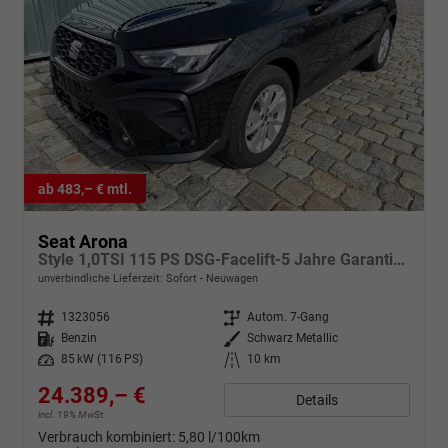
ab 483,– € mtl.
Seat Arona
Style 1,0TSI 115 PS DSG-Facelift-5 Jahre Garantie-Parklenkassistent-PDC vorne&hinten-Rückfahrkamera-LED-ACC-DAB-Fernlichtassistent-ISOFIX-variabler Ladeboden-Sitzheizung-FULL Link-Alu 16"-Sofort
unverbindliche Lieferzeit: Sofort
Neuwagen
Fahrzeugnr.
1323056
Getriebe
Autom. 7-Gang
Kraftstoff
Benzin
Außenfarbe
Schwarz Metallic
Leistung
85 kW (116 PS)
Kilometerstand
10 km
24.389,– €
Details
incl. 19% MwSt.
Verbrauch kombiniert:
5,80 l/100km