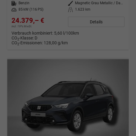
Kraftstoff
Benzin
Außenfarbe
Magnetic Grau Metallic / Dach in Midnight Schwarz Metallic
Leistung
85 kW (116 PS)
Kilometerstand
1.623 km
24.379,– €
Details
incl. 19% MwSt.
Verbrauch kombiniert:
5,60 l/100km
CO
-Klasse:
D
2
CO
-Emissionen:
128,00 g/km
2