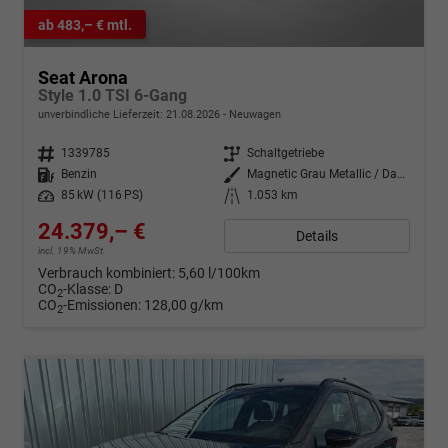
ab 483,– € mtl.
Seat Arona
Style 1.0 TSI 6-Gang
unverbindliche Lieferzeit:
21.08.2026
Neuwagen
Fahrzeugnr.
1339785
Getriebe
Schaltgetriebe
Kraftstoff
Benzin
Außenfarbe
Magnetic Grau Metallic / Dach in Midnight Schwarz Metallic
Leistung
85 kW (116 PS)
Kilometerstand
1.053 km
24.379,– €
Details
incl. 19% MwSt.
Verbrauch kombiniert:
5,60 l/100km
CO
-Klasse:
D
2
CO
-Emissionen:
128,00 g/km
2