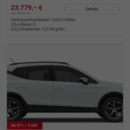
23.779,– €
Details
incl. 19% MwSt.
Verbrauch kombiniert:
5,60 l/100km
CO
-Klasse:
D
2
CO
-Emissionen:
127,00 g/km
2
ab 471,– € mtl.