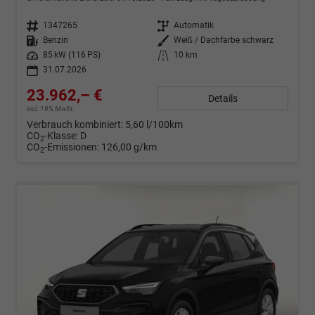
Fahrzeugnr.
1347265
Getriebe
Automatik
Kraftstoff
Benzin
Außenfarbe
Weiß / Dachfarbe schwarz
Leistung
85 kW (116 PS)
Kilometerstand
10 km
31.07.2026
23.962,– €
Details
incl. 19% MwSt.
Verbrauch kombiniert:
5,60 l/100km
CO
-Klasse:
D
2
CO
-Emissionen:
126,00 g/km
2