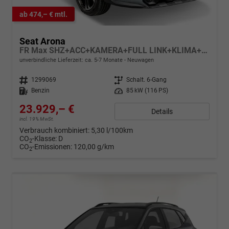
ab 474,– € mtl.
Seat Arona
FR Max SHZ+ACC+KAMERA+FULL LINK+KLIMA+KESSY+LED+16" ALU
unverbindliche Lieferzeit: ca. 5-7 Monate
Neuwagen
Fahrzeugnr.
1299069
Getriebe
Schalt. 6-Gang
Kraftstoff
Benzin
Leistung
85 kW (116 PS)
23.929,– €
Details
incl. 19% MwSt.
Verbrauch kombiniert:
5,30 l/100km
CO
-Klasse:
D
2
CO
-Emissionen:
120,00 g/km
2