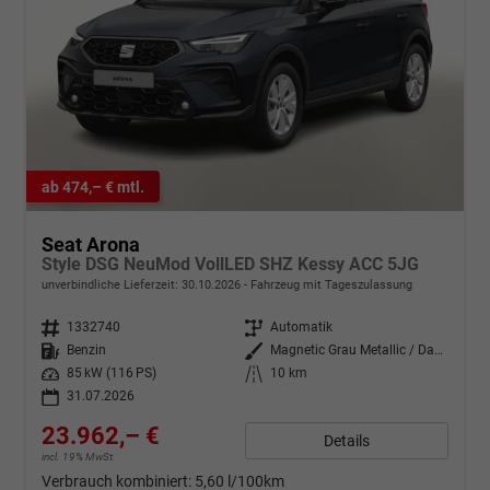
ab 474,– € mtl.
Seat Arona
Style DSG NeuMod VollLED SHZ Kessy ACC 5JG
unverbindliche Lieferzeit:
30.10.2026
Fahrzeug mit Tageszulassung
Fahrzeugnr.
1332740
Getriebe
Automatik
Kraftstoff
Benzin
Außenfarbe
Magnetic Grau Metallic / Dachfar
Leistung
85 kW (116 PS)
Kilometerstand
10 km
31.07.2026
23.962,– €
Details
incl. 19% MwSt.
Verbrauch kombiniert:
5,60 l/100km