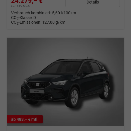
24.279,– €
Details
incl. 19% MwSt.
Verbrauch kombiniert:
5,60 l/100km
CO
-Klasse:
D
2
CO
-Emissionen:
127,00 g/km
2
ab 483,– € mtl.