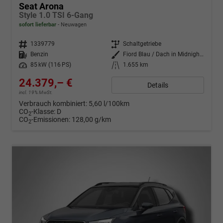
Seat Arona
Style 1.0 TSI 6-Gang
sofort lieferbar
Neuwagen
Fahrzeugnr.
1339779
Getriebe
Schaltgetriebe
Kraftstoff
Benzin
Außenfarbe
Fiord Blau / Dach in Midnight Schwarz Metallic
Leistung
85 kW (116 PS)
Kilometerstand
1.655 km
24.379,– €
Details
incl. 19% MwSt.
Verbrauch kombiniert:
5,60 l/100km
CO
-Klasse:
D
2
CO
-Emissionen:
128,00 g/km
2