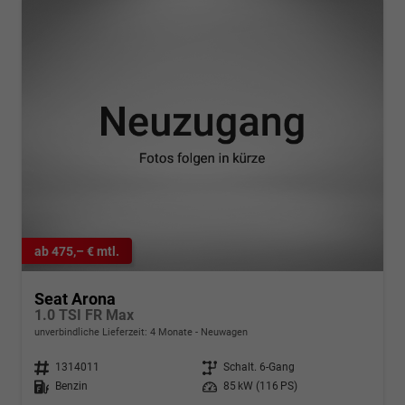
ab 475,– € mtl.
Seat Arona
1.0 TSI FR Max
unverbindliche Lieferzeit:
4 Monate
Neuwagen
Fahrzeugnr.
1314011
Getriebe
Schalt. 6-Gang
Kraftstoff
Benzin
Leistung
85 kW (116 PS)