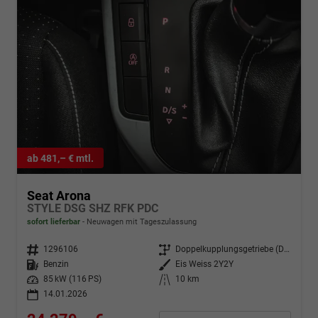
ab 481,– € mtl.
Seat Arona
STYLE DSG SHZ RFK PDC
sofort lieferbar
Neuwagen mit Tageszulassung
Fahrzeugnr.
1296106
Getriebe
Doppelkupplungsgetriebe (DSG)
Kraftstoff
Benzin
Außenfarbe
Eis Weiss 2Y2Y
Leistung
85 kW (116 PS)
Kilometerstand
10 km
14.01.2026