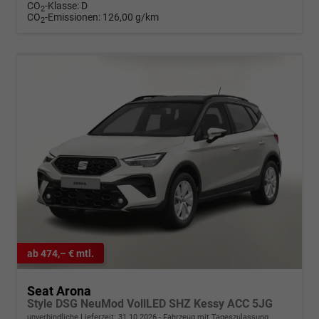
CO
-Klasse:
D
2
CO
-Emissionen:
126,00 g/km
2
ab 474,– € mtl.
Seat Arona
Style DSG NeuMod VollLED SHZ Kessy ACC 5JG
unverbindliche Lieferzeit:
31.10.2026
Fahrzeug mit Tageszulassung