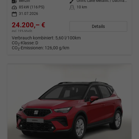
Kraftstoff
Benzin
Außenfarbe
Oniric Lake Metallic / Dachfarbe
Leistung
85 kW (116 PS)
Kilometerstand
10 km
31.07.2026
24.200,– €
Details
incl. 19% MwSt.
Verbrauch kombiniert:
5,60 l/100km
CO
-Klasse:
D
2
CO
-Emissionen:
126,00 g/km
2