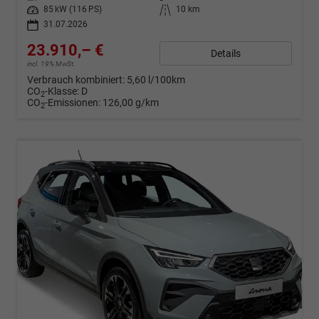
Leistung
85 kW (116 PS)
Kilometerstand
10 km
31.07.2026
23.910,– €
Details
incl. 19% MwSt.
Verbrauch kombiniert:
5,60 l/100km
CO
-Klasse:
D
2
CO
-Emissionen:
126,00 g/km
2