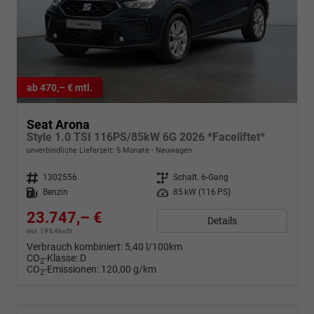
ab 470,– € mtl.
Seat Arona
Style 1.0 TSI 116PS/85kW 6G 2026 *Faceliftet*
unverbindliche Lieferzeit:
5 Monate
Neuwagen
Fahrzeugnr.
1302556
Getriebe
Schalt. 6-Gang
Kraftstoff
Benzin
Leistung
85 kW (116 PS)
23.747,– €
Details
incl. 19% MwSt.
Verbrauch kombiniert:
5,40 l/100km
CO
-Klasse:
D
2
CO
-Emissionen:
120,00 g/km
2