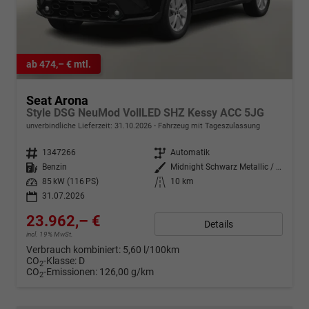
ab 474,– € mtl.
Seat Arona
Style DSG NeuMod VollLED SHZ Kessy ACC 5JG
unverbindliche Lieferzeit:
31.10.2026
Fahrzeug mit Tageszulassung
Fahrzeugnr.
1347266
Getriebe
Automatik
Kraftstoff
Benzin
Außenfarbe
Midnight Schwarz Metallic / Dach
Leistung
85 kW (116 PS)
Kilometerstand
10 km
31.07.2026
23.962,– €
Details
incl. 19% MwSt.
Verbrauch kombiniert:
5,60 l/100km
CO
-Klasse:
D
2
CO
-Emissionen:
126,00 g/km
2