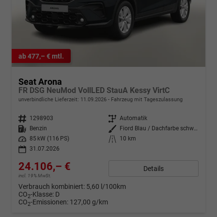
ab 477,– € mtl.
Seat Arona
FR DSG NeuMod VollLED StauA Kessy VirtC
unverbindliche Lieferzeit:
11.09.2026
Fahrzeug mit Tageszulassung
Fahrzeugnr.
1298903
Getriebe
Automatik
Kraftstoff
Benzin
Außenfarbe
Fiord Blau / Dachfarbe schwarz
Leistung
85 kW (116 PS)
Kilometerstand
10 km
31.07.2026
24.106,– €
Details
incl. 19% MwSt.
Verbrauch kombiniert:
5,60 l/100km
CO
-Klasse:
D
2
CO
-Emissionen:
127,00 g/km
2