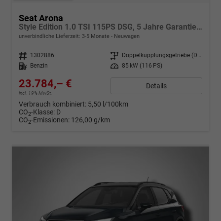
Seat Arona
Style Edition 1.0 TSI 115PS DSG, 5 Jahre Garantie, Sitzheizung, Klima, ACC/Tempomat, M-Lederlenkrad, 16" Alufelgen, Rückfahrkamera, Parksensoren hinten, Radio 8,25"/Bluetooth + FULL-LINK, LED-Scheinwerfer/LED-Rückleuchten, Nebelscheinwerfer, 4x elektr. FH, Dachreling
unverbindliche Lieferzeit: 3-5 Monate
Neuwagen
Fahrzeugnr.
1302886
Getriebe
Doppelkupplungsgetriebe (DSG)
Kraftstoff
Benzin
Leistung
85 kW (116 PS)
23.784,– €
Details
incl. 19% MwSt.
Verbrauch kombiniert:
5,50 l/100km
CO
-Klasse:
D
2
CO
-Emissionen:
126,00 g/km
2