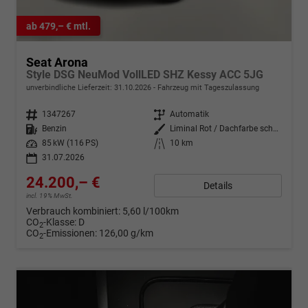
ab 479,– € mtl.
Seat Arona
Style DSG NeuMod VollLED SHZ Kessy ACC 5JG
unverbindliche Lieferzeit:
31.10.2026
Fahrzeug mit Tageszulassung
Fahrzeugnr.
1347267
Getriebe
Automatik
Kraftstoff
Benzin
Außenfarbe
Liminal Rot / Dachfarbe schwarz
Leistung
85 kW (116 PS)
Kilometerstand
10 km
31.07.2026
24.200,– €
Details
incl. 19% MwSt.
Verbrauch kombiniert:
5,60 l/100km
CO
-Klasse:
D
2
CO
-Emissionen:
126,00 g/km
2