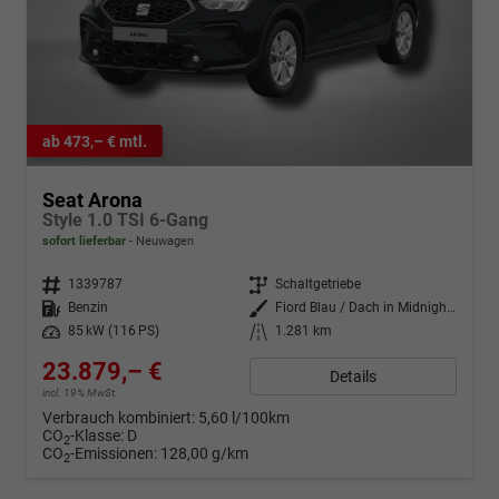
ab 473,– € mtl.
Seat Arona
Style 1.0 TSI 6-Gang
sofort lieferbar
Neuwagen
Fahrzeugnr.
1339787
Getriebe
Schaltgetriebe
Kraftstoff
Benzin
Außenfarbe
Fiord Blau / Dach in Midnight Schwarz Metallic
Leistung
85 kW (116 PS)
Kilometerstand
1.281 km
23.879,– €
Details
incl. 19% MwSt.
Verbrauch kombiniert:
5,60 l/100km
CO
-Klasse:
D
2
CO
-Emissionen:
128,00 g/km
2