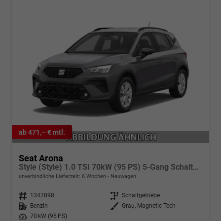
ab 471,– € mtl.
Seat Arona
Style (Style) 1.0 TSI 70kW (95 PS) 5-Gang Schaltgetriebe
unverbindliche Lieferzeit:
6 Wochen
Neuwagen
Fahrzeugnr.
1347898
Getriebe
Schaltgetriebe
Kraftstoff
Benzin
Außenfarbe
Grau, Magnetic Tech
Leistung
70 kW (95 PS)