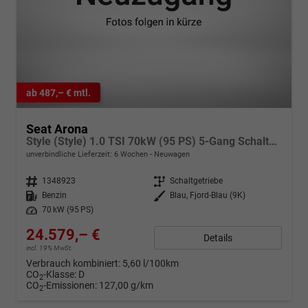
ab 487,– € mtl.
Seat Arona
Style (Style) 1.0 TSI 70kW (95 PS) 5-Gang Schaltgetriebe
unverbindliche Lieferzeit:
6 Wochen
Neuwagen
Fahrzeugnr.
1348923
Getriebe
Schaltgetriebe
Kraftstoff
Benzin
Außenfarbe
Blau, Fjord-Blau (9K)
Leistung
70 kW (95 PS)
24.579,– €
Details
incl. 19% MwSt.
Verbrauch kombiniert:
5,60 l/100km
CO
-Klasse:
D
2
CO
-Emissionen:
127,00 g/km
2