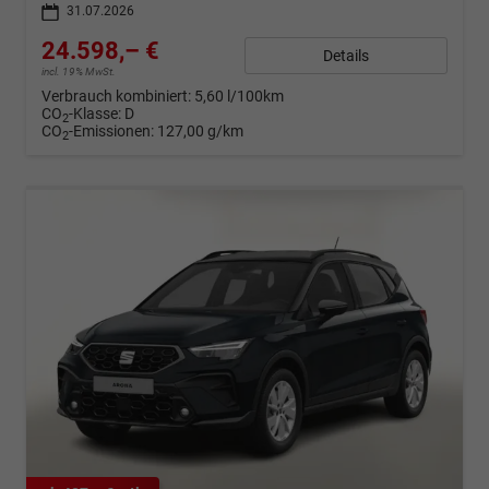
31.07.2026
24.598,– €
Details
incl. 19% MwSt.
Verbrauch kombiniert:
5,60 l/100km
CO
-Klasse:
D
2
CO
-Emissionen:
127,00 g/km
2