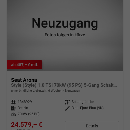
ab 487,– € mtl.
Seat Arona
Style (Style) 1.0 TSI 70kW (95 PS) 5-Gang Schaltgetriebe
unverbindliche Lieferzeit:
6 Wochen
Neuwagen
Fahrzeugnr.
1348929
Getriebe
Schaltgetriebe
Kraftstoff
Benzin
Außenfarbe
Blau, Fjord-Blau (9K)
Leistung
70 kW (95 PS)
24.579,– €
Details