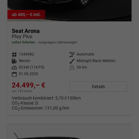
ab 485,– € mtl.
Seat Arona
Play Plus
sofort lieferbar
Jungwagen/Jahreswagen
Fahrzeugnr.
1344982
Getriebe
Automatik
Kraftstoff
Benzin
Außenfarbe
Midnight Black Metallic
Leistung
85 kW (116 PS)
Kilometerstand
50 km
01.06.2026
24.499,– €
Details
incl. 19% MwSt.
Verbrauch kombiniert:
5,70 l/100km
CO
-Klasse:
D
2
CO
-Emissionen:
131,00 g/km
2