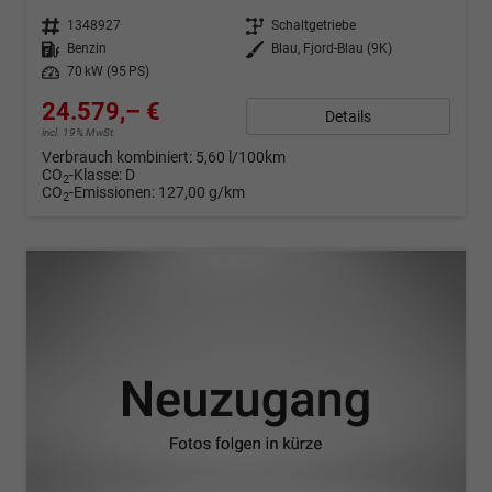
Fahrzeugnr.
1348927
Getriebe
Schaltgetriebe
Kraftstoff
Benzin
Außenfarbe
Blau, Fjord-Blau (9K)
Leistung
70 kW (95 PS)
24.579,– €
Details
incl. 19% MwSt.
Verbrauch kombiniert:
5,60 l/100km
CO
-Klasse:
D
2
CO
-Emissionen:
127,00 g/km
2