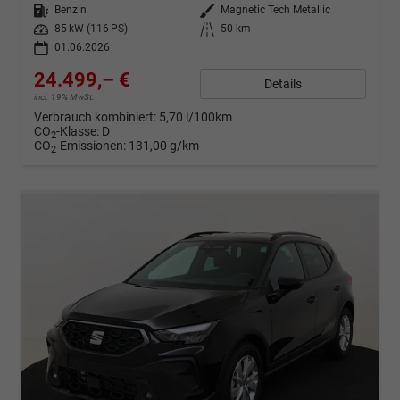
Kraftstoff
Benzin
Außenfarbe
Magnetic Tech Metallic
Leistung
85 kW (116 PS)
Kilometerstand
50 km
01.06.2026
24.499,– €
Details
incl. 19% MwSt.
Verbrauch kombiniert:
5,70 l/100km
CO
-Klasse:
D
2
CO
-Emissionen:
131,00 g/km
2