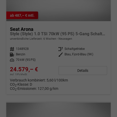
ab 487,– € mtl.
Seat Arona
Style (Style) 1.0 TSI 70kW (95 PS) 5-Gang Schaltgetriebe
unverbindliche Lieferzeit:
6 Wochen
Neuwagen
Fahrzeugnr.
1348928
Getriebe
Schaltgetriebe
Kraftstoff
Benzin
Außenfarbe
Blau, Fjord-Blau (9K)
Leistung
70 kW (95 PS)
24.579,– €
Details
incl. 19% MwSt.
Verbrauch kombiniert:
5,60 l/100km
CO
-Klasse:
D
2
CO
-Emissionen:
127,00 g/km
2