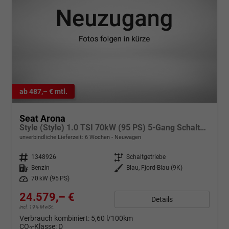
ab 487,– € mtl.
Seat Arona
Style (Style) 1.0 TSI 70kW (95 PS) 5-Gang Schaltgetriebe
unverbindliche Lieferzeit:
6 Wochen
Neuwagen
Fahrzeugnr.
1348926
Getriebe
Schaltgetriebe
Kraftstoff
Benzin
Außenfarbe
Blau, Fjord-Blau (9K)
Leistung
70 kW (95 PS)
24.579,– €
Details
incl. 19% MwSt.
Verbrauch kombiniert:
5,60 l/100km
CO
-Klasse:
D
2