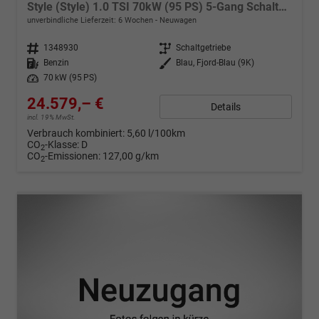
Style (Style) 1.0 TSI 70kW (95 PS) 5-Gang Schaltgetriebe
unverbindliche Lieferzeit:
6 Wochen
Neuwagen
Fahrzeugnr.
1348930
Getriebe
Schaltgetriebe
Kraftstoff
Benzin
Außenfarbe
Blau, Fjord-Blau (9K)
Leistung
70 kW (95 PS)
24.579,– €
Details
incl. 19% MwSt.
Verbrauch kombiniert:
5,60 l/100km
CO
-Klasse:
D
2
CO
-Emissionen:
127,00 g/km
2