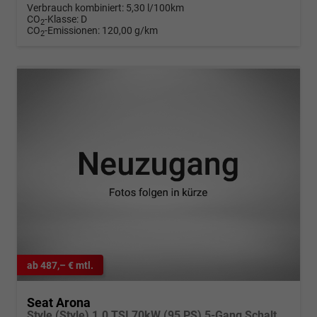
Verbrauch kombiniert:
5,30 l/100km
CO
-Klasse:
D
2
CO
-Emissionen:
120,00 g/km
2
ab 487,– € mtl.
Seat Arona
Style (Style) 1.0 TSI 70kW (95 PS) 5-Gang Schaltgetriebe