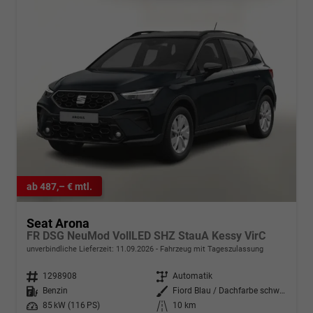
ab 487,– € mtl.
Seat Arona
FR DSG NeuMod VollLED SHZ StauA Kessy VirC
unverbindliche Lieferzeit:
11.09.2026
Fahrzeug mit Tageszulassung
Fahrzeugnr.
1298908
Getriebe
Automatik
Kraftstoff
Benzin
Außenfarbe
Fiord Blau / Dachfarbe schwarz
Leistung
85 kW (116 PS)
Kilometerstand
10 km