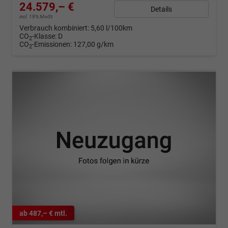
24.579,– €
Details
incl. 19% MwSt.
Verbrauch kombiniert:
5,60 l/100km
CO
-Klasse:
D
2
CO
-Emissionen:
127,00 g/km
2
ab 487,– € mtl.