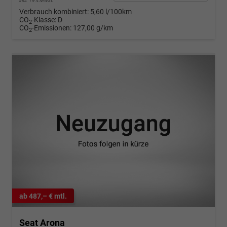
incl. 19% MwSt.
Verbrauch kombiniert:
5,60 l/100km
CO
-Klasse:
D
2
CO
-Emissionen:
127,00 g/km
2
ab 487,– € mtl.
Seat Arona