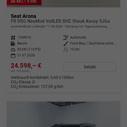
ab 487,– € mtl.
Seat Arona
FR DSG NeuMod VollLED SHZ StauA Kessy 5JGa
unverbindliche Lieferzeit:
11.09.2026
Fahrzeug mit Tageszulassung
Fahrzeugnr.
1298910
Getriebe
Automatik
Kraftstoff
Benzin
Außenfarbe
Fiord Blau / Dachfarbe schwarz
Leistung
85 kW (116 PS)
Kilometerstand
10 km
31.07.2026
24.598,– €
Details
incl. 19% MwSt.
Verbrauch kombiniert:
5,60 l/100km
CO
-Klasse:
D
2
CO
-Emissionen:
127,00 g/km
2