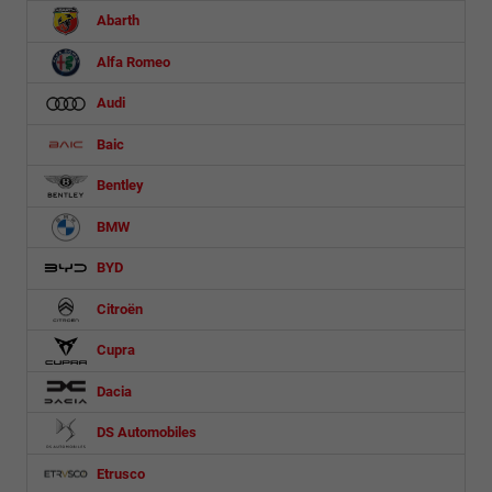
Abarth
Alfa Romeo
Audi
Baic
Bentley
BMW
BYD
Citroën
Cupra
Dacia
DS Automobiles
Etrusco