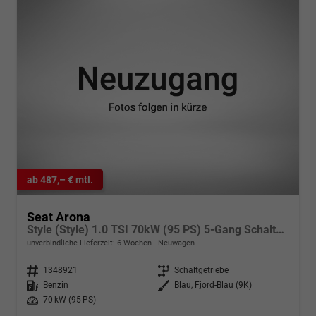
ab 487,– € mtl.
Seat Arona
Style (Style) 1.0 TSI 70kW (95 PS) 5-Gang Schaltgetriebe
unverbindliche Lieferzeit:
6 Wochen
Neuwagen
Fahrzeugnr.
1348921
Getriebe
Schaltgetriebe
Kraftstoff
Benzin
Außenfarbe
Blau, Fjord-Blau (9K)
Leistung
70 kW (95 PS)