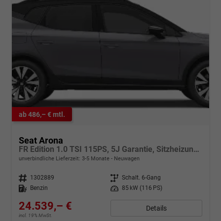
ab 486,– € mtl.
Seat Arona
FR Edition 1.0 TSI 115PS, 5J Garantie, Sitzheizung, Climatronic, ACC, M-Lederlenkrad, 16" Alufelgen, KESSY, Privacy, Rückfahrkamera, Parksensoren v/h, Radio 8,25"/Bluetooth + FULL-LINK, LED-Scheinwerfer/LED-Rückleuchten, Nebelscheinwerfer, 4x elektr. FH, Dachrelin
unverbindliche Lieferzeit: 3-5 Monate
Neuwagen
Fahrzeugnr.
1302889
Getriebe
Schalt. 6-Gang
Kraftstoff
Benzin
Leistung
85 kW (116 PS)
24.539,– €
Details
incl. 19% MwSt.