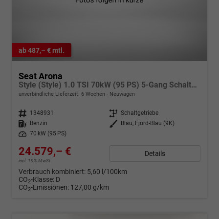
ab 487,– € mtl.
Seat Arona
Style (Style) 1.0 TSI 70kW (95 PS) 5-Gang Schaltgetriebe
unverbindliche Lieferzeit:
6 Wochen
Neuwagen
Fahrzeugnr.
1348931
Getriebe
Schaltgetriebe
Kraftstoff
Benzin
Außenfarbe
Blau, Fjord-Blau (9K)
Leistung
70 kW (95 PS)
24.579,– €
Details
incl. 19% MwSt.
Verbrauch kombiniert:
5,60 l/100km
CO
-Klasse:
D
2
CO
-Emissionen:
127,00 g/km
2