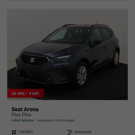
ab 485,– € mtl.
Seat Arona
Play Plus
sofort lieferbar
Jungwagen/Jahreswagen
Fahrzeugnr.
1344981
Getriebe
Automatik