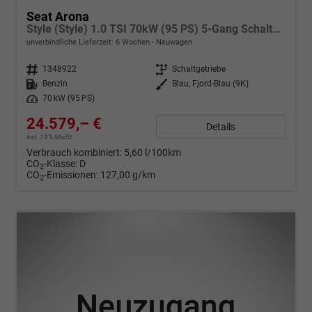
Seat Arona
Style (Style) 1.0 TSI 70kW (95 PS) 5-Gang Schaltgetriebe
unverbindliche Lieferzeit:
6 Wochen
Neuwagen
Fahrzeugnr.
1348922
Getriebe
Schaltgetriebe
Kraftstoff
Benzin
Außenfarbe
Blau, Fjord-Blau (9K)
Leistung
70 kW (95 PS)
24.579,– €
Details
incl. 19% MwSt.
Verbrauch kombiniert:
5,60 l/100km
CO
-Klasse:
D
2
CO
-Emissionen:
127,00 g/km
2