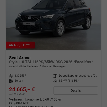
ab 488,– € mtl.
Seat Arona
Style 1.0 TSI 116PS/85kW DSG 2026 *Faceliftet*
unverbindliche Lieferzeit:
5 Monate
Neuwagen
Fahrzeugnr.
1302557
Getriebe
Doppelkupplungsgetriebe (DSG)
Kraftstoff
Benzin
Leistung
85 kW (116 PS)
24.665,– €
Details
incl. 19% MwSt.
Verbrauch kombiniert:
5,60 l/100km
CO
-Klasse:
D
2