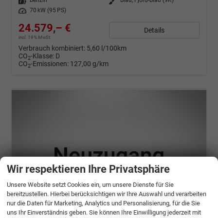
Kraftstoff
Benzin
Außenfarbe
Blau, Fjord-Blau (9K)
Leistung
70 kW (95 PS)
24.579,– €
Details
incl. 19% MwSt.
Verbrauch kombiniert:
5,60 l/100km
CO
-Klasse:
D
2
CO
-Emissionen:
127,00 g/km
2
Wir respektieren Ihre Privatsphäre
Unsere Website setzt Cookies ein, um unsere Dienste für Sie
bereitzustellen. Hierbei berücksichtigen wir Ihre Auswahl und verarbeiten
nur die Daten für Marketing, Analytics und Personalisierung, für die Sie
uns Ihr Einverständnis geben. Sie können Ihre Einwilligung jederzeit mit