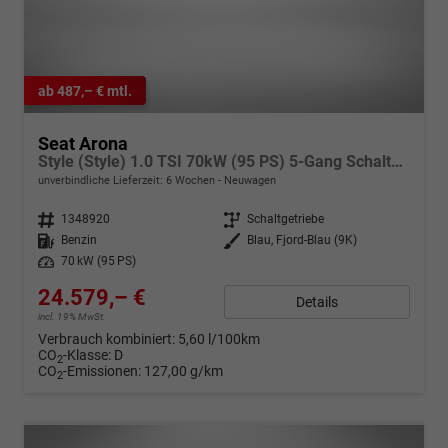
ab 487,– € mtl.
Seat Arona
Style (Style) 1.0 TSI 70kW (95 PS) 5-Gang Schaltgetriebe
unverbindliche Lieferzeit:
6 Wochen
Neuwagen
Fahrzeugnr.
1348920
Getriebe
Schaltgetriebe
Kraftstoff
Benzin
Außenfarbe
Blau, Fjord-Blau (9K)
Leistung
70 kW (95 PS)
24.579,– €
Details
incl. 19% MwSt.
Verbrauch kombiniert:
5,60 l/100km
CO
-Klasse:
D
2
CO
-Emissionen:
127,00 g/km
2