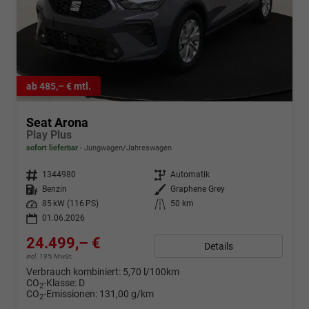
ab 485,– € mtl.
Seat Arona
Play Plus
sofort lieferbar
Jungwagen/Jahreswagen
Fahrzeugnr.
1344980
Getriebe
Automatik
Kraftstoff
Benzin
Außenfarbe
Graphene Grey
Leistung
85 kW (116 PS)
Kilometerstand
50 km
01.06.2026
24.499,– €
Details
incl. 19% MwSt.
Verbrauch kombiniert:
5,70 l/100km
CO
-Klasse:
D
2
CO
-Emissionen:
131,00 g/km
2