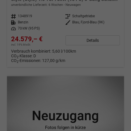
unverbindliche Lieferzeit:
6 Wochen
Neuwagen
Fahrzeugnr.
1348919
Getriebe
Schaltgetriebe
Kraftstoff
Benzin
Außenfarbe
Blau, Fjord-Blau (9K)
Leistung
70 kW (95 PS)
24.579,– €
Details
incl. 19% MwSt.
Verbrauch kombiniert:
5,60 l/100km
CO
-Klasse:
D
2
CO
-Emissionen:
127,00 g/km
2