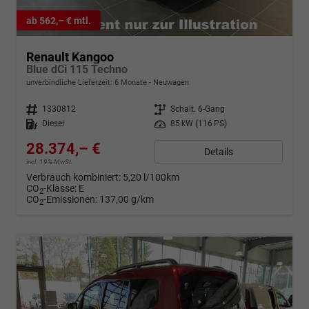
ab 562,– € mtl.
Renault Kangoo
Blue dCi 115 Techno
unverbindliche Lieferzeit:
6 Monate
Neuwagen
Fahrzeugnr.
1330812
Getriebe
Schalt. 6-Gang
Kraftstoff
Diesel
Leistung
85 kW (116 PS)
28.374,– €
Details
incl. 19% MwSt.
Verbrauch kombiniert:
5,20 l/100km
CO
-Klasse:
E
2
CO
-Emissionen:
137,00 g/km
2