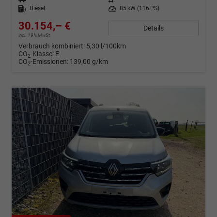
Kraftstoff
Diesel
Leistung
85 kW (116 PS)
30.154,– €
Details
incl. 19% MwSt.
Verbrauch kombiniert:
5,30 l/100km
CO
-Klasse:
E
2
CO
-Emissionen:
139,00 g/km
2