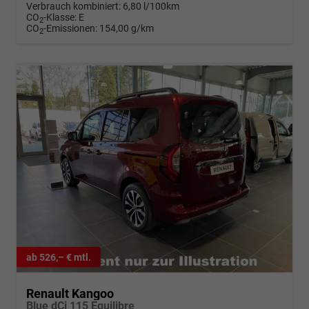
Verbrauch kombiniert:
6,80 l/100km
CO
-Klasse:
E
2
CO
-Emissionen:
154,00 g/km
2
ab 526,– € mtl.
Renault Kangoo
Blue dCi 115 Equilibre