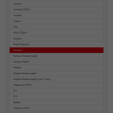
Arkana
Arkana E-TECH
Austral
Captur
Clio
Clio E-TECH
Espace
Grand Kangoo
Kangoo
Kangoo Kastenwagen
Kangoo Rapid
Master
Master Kastenwagen
Master Kastenwagen hoch + lang
Mégane E-TECH
R 4
R 5
Rafale
Scenic E-TECH