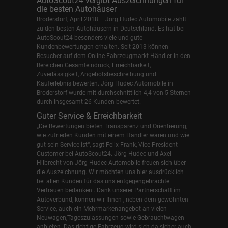
AutoScout24 vergibt Auszeichnungen für
die besten Autohäuser
Broderstorf, April 2018 – Jörg Hudec Automobile zählt
zu den besten Autohäusern in Deutschland. Es hat bei
AutoScout24 besonders viele und gute
Kundenbewertungen erhalten. Seit 2013 können
Besucher auf dem Online-Fahrzeugmarkt Händler in den
Bereichen Gesamteindruck, Erreichbarkeit,
Zuverlässigkeit, Angebotsbeschreibung und
Kauferlebnis bewerten. Jörg Hudec Automobile in
Broderstorf wurde mit durchschnittlich 4,4 von 5 Sternen
durch insgesamt 26 Kunden bewertet.
Guter Service & Erreichbarkeit
„Die Bewertungen bieten Transparenz und Orientierung,
wie zufrieden Kunden mit einem Händler waren und wie
gut sein Service ist“, sagt Felix Frank, Vice President
Customer bei AutoScout24.
Jörg Hudec und Axel
Hilbrecht
von Jörg Hudec Automobile freuen sich über
die Auszeichnung. Wir möchten uns hier ausdrücklich
bei allen Kunden für das uns entgegengebrachte
Vertrauen bedanken . Dank unserer Partnerschaft im
Autoverbund, können wir Ihnen , neben dem gewohnten
Service, auch ein Mehrmarkenangebot an vielen
Neuwagen,Tageszulassungen sowie Gebrauchtwagen
anbieten. Das richtige Fahrzeug wird sich da sicher auch