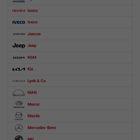
Isuzu
Iveco
Jaecoo
Jeep
KGM
Kia
Lynk & Co
MAN
Maxus
Mazda
Mercedes-Benz
MG