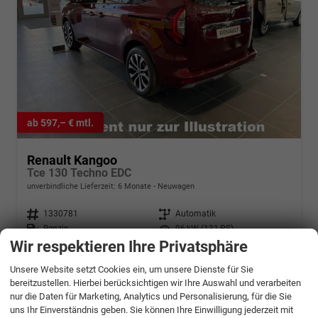
ab 597,– € mtl.
Renault Kangoo
Tce 130 Techno EDC
unverbindliche Lieferzeit:
6 Monate
Neuwagen
Fahrzeugnr.
1330781
Getriebe
Automatik
Kraftstoff
Benzin
Leistung
96 kW (131 PS)
Wir respektieren Ihre Privatsphäre
30.154,– €
Details
Unsere Website setzt Cookies ein, um unsere Dienste für Sie
incl. 19% MwSt.
bereitzustellen. Hierbei berücksichtigen wir Ihre Auswahl und verarbeiten
Verbrauch kombiniert:
6,80 l/100km
CO
-Klasse:
E
nur die Daten für Marketing, Analytics und Personalisierung, für die Sie
2
CO
-Emissionen:
155,00 g/km
uns Ihr Einverständnis geben. Sie können Ihre Einwilligung jederzeit mit
2