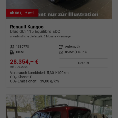
ab 561,– € mtl.
Renault Kangoo
Blue dCi 115 Equilibre EDC
unverbindliche Lieferzeit:
6 Monate
Neuwagen
Fahrzeugnr.
1330778
Getriebe
Automatik
Kraftstoff
Diesel
Leistung
85 kW (116 PS)
28.354,– €
Details
incl. 19% MwSt.
Verbrauch kombiniert:
5,30 l/100km
CO
-Klasse:
E
2
CO
-Emissionen:
139,00 g/km
2