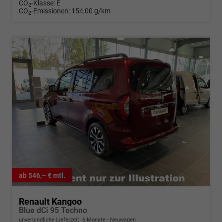
CO
-Klasse:
E
2
CO
-Emissionen:
154,00 g/km
2
ab 546,– € mtl.
Renault Kangoo
Blue dCi 95 Techno
unverbindliche Lieferzeit:
6 Monate
Neuwagen