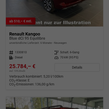
ab 510,– € mtl.
Renault Kangoo
Blue dCi 95 Equilibre
unverbindliche Lieferzeit:
6 Monate
Neuwagen
Fahrzeugnr.
1330810
Getriebe
Schalt. 6-Gang
Kraftstoff
Diesel
Leistung
70 kW (95 PS)
25.784,– €
Details
incl. 19% MwSt.
Verbrauch kombiniert:
5,20 l/100km
CO
-Klasse:
E
2
CO
-Emissionen:
136,00 g/km
2