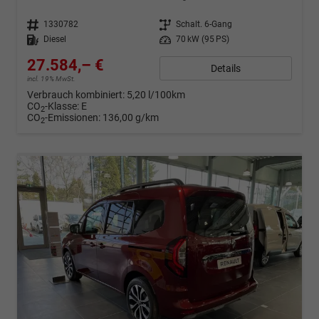
Fahrzeugnr.
1330782
Getriebe
Schalt. 6-Gang
Kraftstoff
Diesel
Leistung
70 kW (95 PS)
27.584,– €
Details
incl. 19% MwSt.
Verbrauch kombiniert:
5,20 l/100km
CO
-Klasse:
E
2
CO
-Emissionen:
136,00 g/km
2