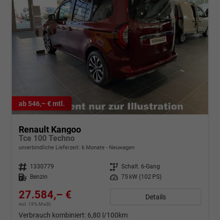
ab 546,– € mtl.
Renault Kangoo
Tce 100 Techno
unverbindliche Lieferzeit:
6 Monate
Neuwagen
Fahrzeugnr.
1330779
Getriebe
Schalt. 6-Gang
Kraftstoff
Benzin
Leistung
75 kW (102 PS)
27.584,– €
Details
incl. 19% MwSt.
Verbrauch kombiniert:
6,80 l/100km