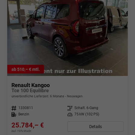
ab 510,– € mtl.
Renault Kangoo
Tce 100 Equilibre
unverbindliche Lieferzeit:
6 Monate
Neuwagen
Fahrzeugnr.
1330811
Getriebe
Schalt. 6-Gang
Kraftstoff
Benzin
Leistung
75 kW (102 PS)
25.784,– €
Details
incl. 19% MwSt.