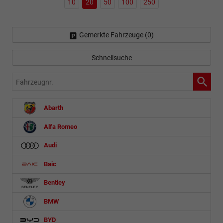
10
20
50
100
250
Gemerkte Fahrzeuge (
0
)
Schnellsuche
Fahrzeugnr.
Abarth
Alfa Romeo
Audi
Baic
Bentley
BMW
BYD