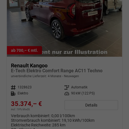
ab 700,– € mtl.
Renault Kangoo
E-Tech Elektro Comfort Range AC11 Techno
unverbindliche Lieferzeit:
4 Monate
Neuwagen
Fahrzeugnr.
1328623
Getriebe
Automatik
Kraftstoff
Elektro
Leistung
90 kW (122 PS)
35.374,– €
Details
incl. 19% MwSt.
Verbrauch kombiniert:
0,00 l/100km
Stromverbrauch kombiniert:
19,10 kWh/100km
Elektrische Reichweite:
285 km