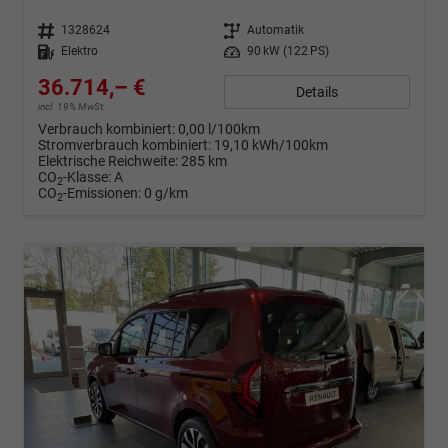
Fahrzeugnr.
1328624
Getriebe
Automatik
Kraftstoff
Elektro
Leistung
90 kW (122 PS)
36.714,– €
Details
incl. 19% MwSt.
Verbrauch kombiniert:
0,00 l/100km
Stromverbrauch kombiniert:
19,10 kWh/100km
Elektrische Reichweite:
285 km
CO
-Klasse:
A
2
CO
-Emissionen:
0 g/km
2