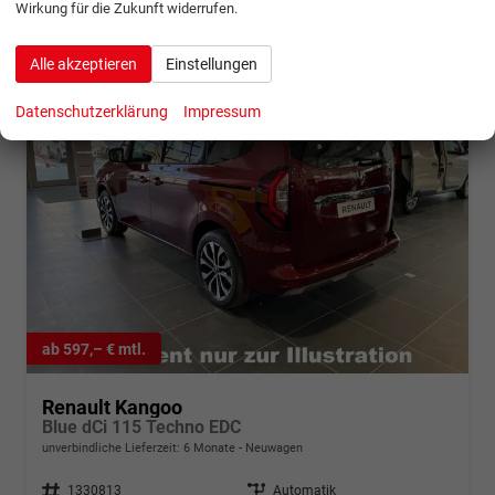
Wirkung für die Zukunft widerrufen.
Alle akzeptieren
Einstellungen
Datenschutzerklärung
Impressum
ab 597,– € mtl.
Renault Kangoo
Blue dCi 115 Techno EDC
unverbindliche Lieferzeit:
6 Monate
Neuwagen
Fahrzeugnr.
1330813
Getriebe
Automatik