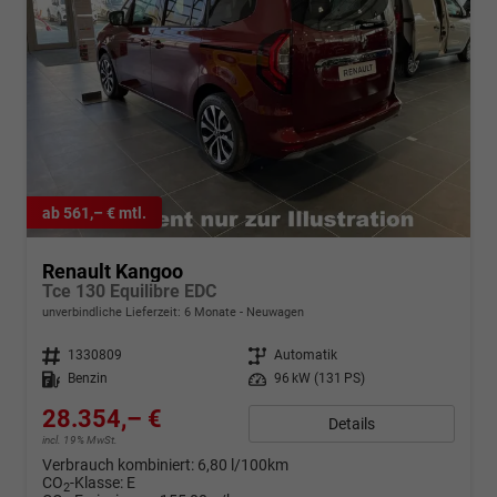
ab 561,– € mtl.
Renault Kangoo
Tce 130 Equilibre EDC
unverbindliche Lieferzeit:
6 Monate
Neuwagen
Fahrzeugnr.
1330809
Getriebe
Automatik
Kraftstoff
Benzin
Leistung
96 kW (131 PS)
28.354,– €
Details
incl. 19% MwSt.
Verbrauch kombiniert:
6,80 l/100km
CO
-Klasse:
E
2