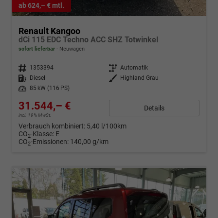
ab 624,– € mtl.
Renault Kangoo
dCi 115 EDC Techno ACC SHZ Totwinkel
sofort lieferbar
Neuwagen
Fahrzeugnr.
1353394
Getriebe
Automatik
Kraftstoff
Diesel
Außenfarbe
Highland Grau
Leistung
85 kW (116 PS)
31.544,– €
Details
incl. 19% MwSt.
Verbrauch kombiniert:
5,40 l/100km
CO
-Klasse:
E
2
CO
-Emissionen:
140,00 g/km
2