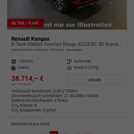
ab 766,– € mtl.
Renault Kangoo
E-Tech Elektro Comfort Range AC22/DC 80 Grand Tech
unverbindliche Lieferzeit:
4 Monate
Neuwagen
Fahrzeugnr.
1328625
Getriebe
Automatik
Kraftstoff
Elektro
Leistung
90 kW (122 PS)
38.714,– €
Details
incl. 19% MwSt.
Verbrauch kombiniert:
0,00 l/100km
Stromverbrauch kombiniert:
21,50 kWh/100km
Elektrische Reichweite:
278 km
CO
-Klasse:
A
2
CO
-Emissionen:
0 g/km
2
Datensätze pro Seite: