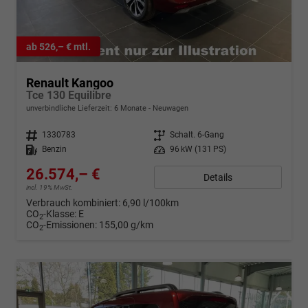
ab 526,– € mtl.
Renault Kangoo
Tce 130 Equilibre
unverbindliche Lieferzeit:
6 Monate
Neuwagen
Fahrzeugnr.
1330783
Getriebe
Schalt. 6-Gang
Kraftstoff
Benzin
Leistung
96 kW (131 PS)
26.574,– €
Details
incl. 19% MwSt.
Verbrauch kombiniert:
6,90 l/100km
CO
-Klasse:
E
2
CO
-Emissionen:
155,00 g/km
2