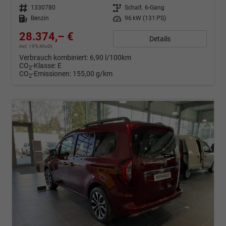
Fahrzeugnr.
1330780
Getriebe
Schalt. 6-Gang
Kraftstoff
Benzin
Leistung
96 kW (131 PS)
28.374,– €
Details
incl. 19% MwSt.
Verbrauch kombiniert:
6,90 l/100km
CO
-Klasse:
E
2
CO
-Emissionen:
155,00 g/km
2