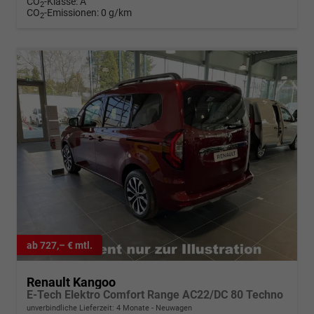
CO
-Klasse:
A
2
CO
-Emissionen:
0 g/km
2
ab 727,– € mtl.
Renault Kangoo
E-Tech Elektro Comfort Range AC22/DC 80 Techno
unverbindliche Lieferzeit:
4 Monate
Neuwagen