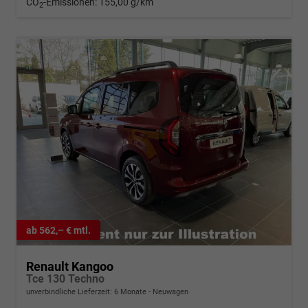
CO
-Emissionen:
155,00 g/km
2
ab 562,– € mtl.
Renault Kangoo
Tce 130 Techno
unverbindliche Lieferzeit:
6 Monate
Neuwagen