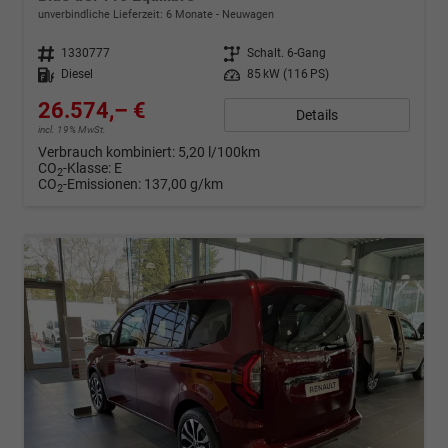
unverbindliche Lieferzeit:
6 Monate
Neuwagen
Fahrzeugnr.
1330777
Getriebe
Schalt. 6-Gang
Kraftstoff
Diesel
Leistung
85 kW (116 PS)
26.574,– €
Details
incl. 19% MwSt.
Verbrauch kombiniert:
5,20 l/100km
CO
-Klasse:
E
2
CO
-Emissionen:
137,00 g/km
2