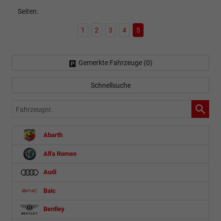
Seiten:
1
2
3
4
5
Gemerkte Fahrzeuge (
0
)
Schnellsuche
Fahrzeugnr.
Abarth
Alfa Romeo
Audi
Baic
Bentley