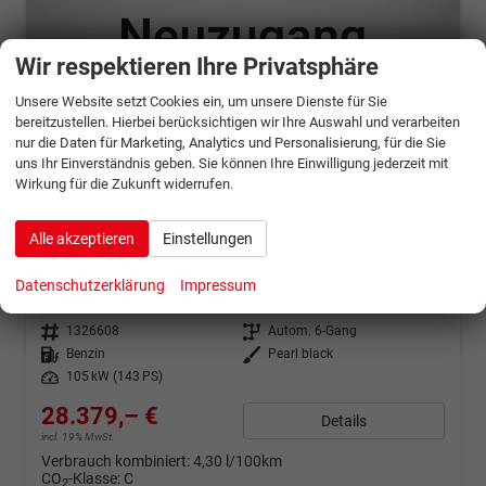
Wir respektieren Ihre Privatsphäre
Unsere Website setzt Cookies ein, um unsere Dienste für Sie
bereitzustellen. Hierbei berücksichtigen wir Ihre Auswahl und verarbeiten
nur die Daten für Marketing, Analytics und Personalisierung, für die Sie
uns Ihr Einverständnis geben. Sie können Ihre Einwilligung jederzeit mit
Wirkung für die Zukunft widerrufen.
ab 562,– € mtl.
Alle akzeptieren
Einstellungen
Renault Clio
Techno
Datenschutzerklärung
Impressum
unverbindliche Lieferzeit: 6 - 12 Wochen
Neuwagen mit Tageszulassung
Fahrzeugnr.
1326608
Getriebe
Autom. 6-Gang
Kraftstoff
Benzin
Außenfarbe
Pearl black
Leistung
105 kW (143 PS)
28.379,– €
Details
incl. 19% MwSt.
Verbrauch kombiniert:
4,30 l/100km
CO
-Klasse:
C
2