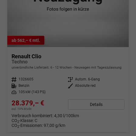
ab 562,– € mtl.
Renault Clio
Techno
unverbindliche Lieferzeit: 6 - 12 Wochen
Neuwagen mit Tageszulassung
Fahrzeugnr.
1326605
Getriebe
Autom. 6-Gang
Kraftstoff
Benzin
Außenfarbe
Absolute red
Leistung
105 kW (143 PS)
28.379,– €
Details
incl. 19% MwSt.
Verbrauch kombiniert:
4,30 l/100km
CO
-Klasse:
C
2
CO
-Emissionen:
97,00 g/km
2