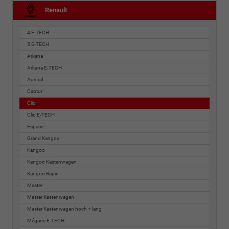
Renault
4 E-TECH
5 E-TECH
Arkana
Arkana E-TECH
Austral
Captur
Clio
Clio E-TECH
Espace
Grand Kangoo
Kangoo
Kangoo Kastenwagen
Kangoo Rapid
Master
Master Kastenwagen
Master Kastenwagen hoch + lang
Mégane E-TECH