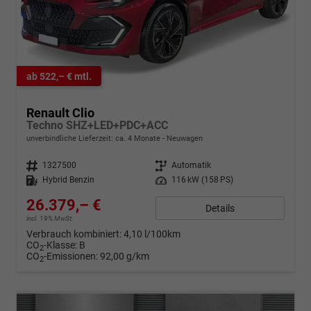
ab 522,– € mtl.
Renault Clio
Techno SHZ+LED+PDC+ACC
unverbindliche Lieferzeit: ca. 4 Monate
Neuwagen
Fahrzeugnr.
1327500
Getriebe
Automatik
Kraftstoff
Hybrid Benzin
Leistung
116 kW (158 PS)
26.379,– €
Details
incl. 19% MwSt.
Verbrauch kombiniert:
4,10 l/100km
CO
-Klasse:
B
2
CO
-Emissionen:
92,00 g/km
2