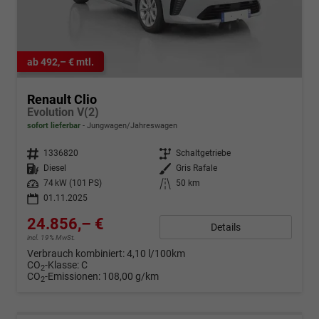
ab 492,– € mtl.
Renault Clio
Evolution V(2)
sofort lieferbar
Jungwagen/Jahreswagen
Fahrzeugnr.
1336820
Getriebe
Schaltgetriebe
Kraftstoff
Diesel
Außenfarbe
Gris Rafale
Leistung
74 kW (101 PS)
Kilometerstand
50 km
01.11.2025
24.856,– €
Details
incl. 19% MwSt.
Verbrauch kombiniert:
4,10 l/100km
CO
-Klasse:
C
2
CO
-Emissionen:
108,00 g/km
2