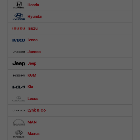
Honda
Hyundai
Isuzu
Iveco
Jaecoo
Jeep
KGM
Kia
Lexus
Lynk & Co
MAN
Maxus