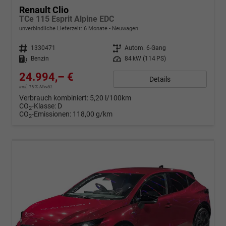
Renault Clio
TCe 115 Esprit Alpine EDC
unverbindliche Lieferzeit:
6 Monate
Neuwagen
Fahrzeugnr.
1330471
Getriebe
Autom. 6-Gang
Kraftstoff
Benzin
Leistung
84 kW (114 PS)
24.994,– €
Details
incl. 19% MwSt.
Verbrauch kombiniert:
5,20 l/100km
CO
-Klasse:
D
2
CO
-Emissionen:
118,00 g/km
2