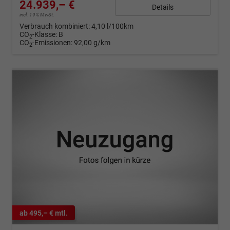
24.939,– €
Details
incl. 19% MwSt.
Verbrauch kombiniert:
4,10 l/100km
CO
-Klasse:
B
2
CO
-Emissionen:
92,00 g/km
2
ab 495,– € mtl.