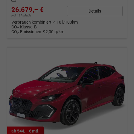
26.679,– €
Details
incl. 19% MwSt.
Verbrauch kombiniert:
4,10 l/100km
CO
-Klasse:
B
2
CO
-Emissionen:
92,00 g/km
2
ab 544,– € mtl.