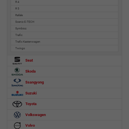
R 4
R 5
Rafale
Scenic E-TECH
Symbioz
Trafic
Trafic Kastenwagen
Twingo
Seat
Skoda
Ssangyong
Suzuki
Toyota
Volkswagen
Volvo