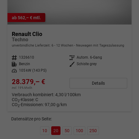
ab 562,– € mtl.
Renault Clio
Techno
unverbindliche Lieferzeit: 6 - 12 Wochen
Neuwagen mit Tageszulassung
Fahrzeugnr.
1326610
Getriebe
Autom. 6-Gang
Kraftstoff
Benzin
Außenfarbe
Schiste grey
Leistung
105 kW (143 PS)
28.379,– €
Details
incl. 19% MwSt.
Verbrauch kombiniert:
4,30 l/100km
CO
-Klasse:
C
2
CO
-Emissionen:
97,00 g/km
2
Datensätze pro Seite:
10
20
50
100
250