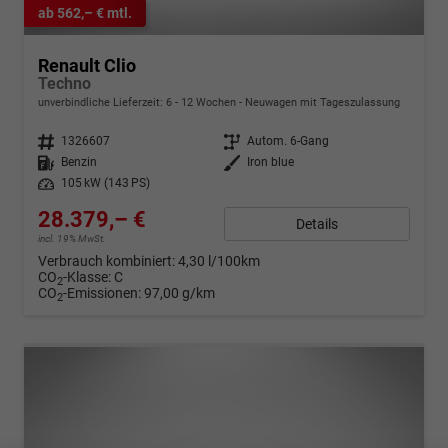
ab 562,– € mtl.
Renault Clio
Techno
unverbindliche Lieferzeit: 6 - 12 Wochen
Neuwagen mit Tageszulassung
Fahrzeugnr.
1326607
Getriebe
Autom. 6-Gang
Kraftstoff
Benzin
Außenfarbe
Iron blue
Leistung
105 kW (143 PS)
28.379,– €
Details
incl. 19% MwSt.
Verbrauch kombiniert:
4,30 l/100km
CO
-Klasse:
C
2
CO
-Emissionen:
97,00 g/km
2