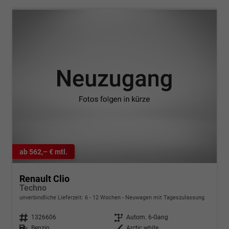
ab 562,– € mtl.
Renault Clio
Techno
unverbindliche Lieferzeit: 6 - 12 Wochen
Neuwagen mit Tageszulassung
Fahrzeugnr.
1326606
Getriebe
Autom. 6-Gang
Kraftstoff
Benzin
Außenfarbe
Arctic white