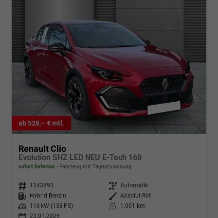
ab 528,– € mtl.
Renault Clio
Evolution SHZ LED NEU E-Tech 160
sofort lieferbar
Fahrzeug mit Tageszulassung
Fahrzeugnr.
1343893
Getriebe
Automatik
Kraftstoff
Hybrid Benzin
Außenfarbe
Absolut-Rot
Leistung
116 kW (158 PS)
Kilometerstand
1.001 km
23.01.2026