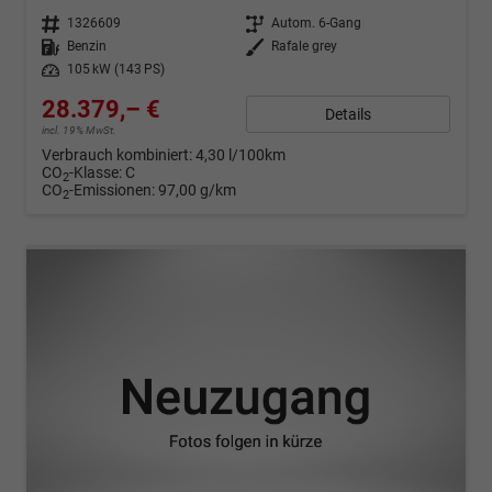
Fahrzeugnr.
1326609
Getriebe
Autom. 6-Gang
Kraftstoff
Benzin
Außenfarbe
Rafale grey
Leistung
105 kW (143 PS)
28.379,– €
Details
incl. 19% MwSt.
Verbrauch kombiniert:
4,30 l/100km
CO
-Klasse:
C
2
CO
-Emissionen:
97,00 g/km
2