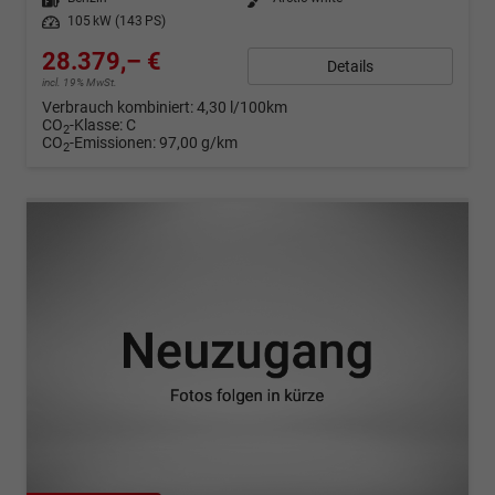
Leistung
105 kW (143 PS)
28.379,– €
Details
incl. 19% MwSt.
Verbrauch kombiniert:
4,30 l/100km
CO
-Klasse:
C
2
CO
-Emissionen:
97,00 g/km
2