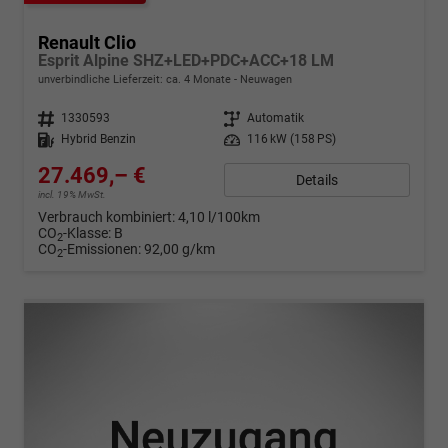
Renault Clio
Esprit Alpine SHZ+LED+PDC+ACC+18 LM
unverbindliche Lieferzeit: ca. 4 Monate
Neuwagen
Fahrzeugnr.
1330593
Getriebe
Automatik
Kraftstoff
Hybrid Benzin
Leistung
116 kW (158 PS)
27.469,– €
Details
incl. 19% MwSt.
Verbrauch kombiniert:
4,10 l/100km
CO
-Klasse:
B
2
CO
-Emissionen:
92,00 g/km
2