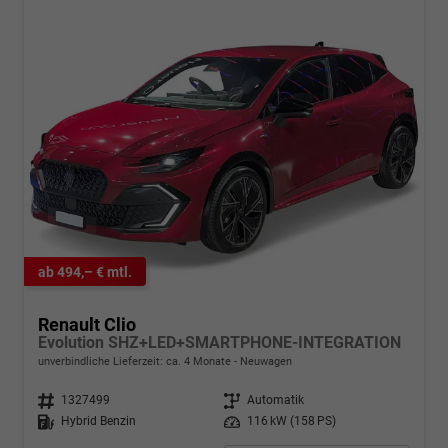
ab 494,– € mtl.
Renault Clio
Evolution SHZ+LED+SMARTPHONE-INTEGRATION
unverbindliche Lieferzeit: ca. 4 Monate
Neuwagen
Fahrzeugnr.
1327499
Getriebe
Automatik
Kraftstoff
Hybrid Benzin
Leistung
116 kW (158 PS)