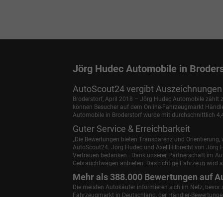
Jörg Hudec Automobile in Broders
AutoScout24 vergibt Auszeichnungen 
Broderstorf, April 2018 – Jörg Hudec Automobile zählt
können Besucher auf dem Online-Fahrzeugmarkt Händler 
Automobile in Broderstorf wurde mit durchschnittlich 4
Guter Service & Erreichbarkeit
„Die Bewertungen bieten Transparenz und Orientierung, w
AutoScout24.
Jörg Hudec und Axel Hilbrecht
von Jörg H
Vertrauen bedanken . Dank unserer Partnerschaft im A
Gebrauchtwagen anbieten. Das richtige Fahrzeug wird si
Mehr als 388.000 Bewertungen auf A
Die meisten Autokäufer informieren sich im Netz, bevor
Fahrzeugmarkt in Deutschland, der Händler-Bewertungen 
die Autohäuser für die folgenden Bereiche bewerten: Ge
Autohaus weiterempfehlen.