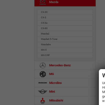
Mazda
CX-30
CX-5
CX-6e
CX-80
Mazda2
Mazda3 5-Türer
Mazda6e
MX-5
MX-5 RF
Mercedes-Benz
W
MG
Microlino
U
H
Mini
M
g
Mitsubishi
w