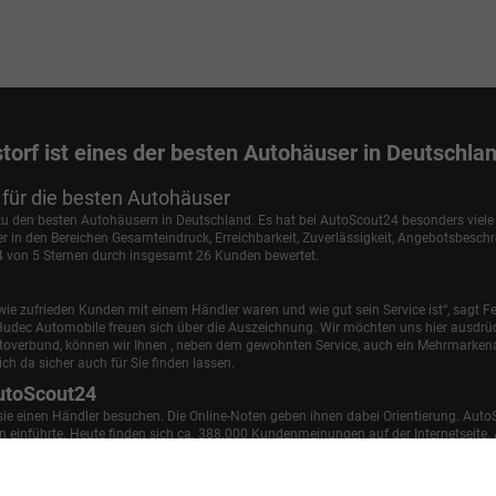
torf ist eines der besten Autohäuser in Deutschla
für die besten Autohäuser
 zu den besten Autohäusern in Deutschland. Es hat bei AutoScout24 besonders viel
in den Bereichen Gesamteindruck, Erreichbarkeit, Zuverlässigkeit, Angebotsbesch
,4 von 5 Sternen durch insgesamt 26 Kunden bewertet.
ie zufrieden Kunden mit einem Händler waren und wie gut sein Service ist“, sagt Fe
udec Automobile freuen sich über die Auszeichnung. Wir möchten uns hier ausdrüc
utoverbund, können wir Ihnen , neben dem gewohnten Service, auch ein Mehrmark
ch da sicher auch für Sie finden lassen.
utoScout24
 sie einen Händler besuchen. Die Online-Noten geben ihnen dabei Orientierung. Auto
einführte. Heute finden sich ca. 388.000 Kundenmeinungen auf der Internetseite. A
samteindruck, Erreichbarkeit, Zuverlässigkeit, Angebotsbeschreibung und Kauferle