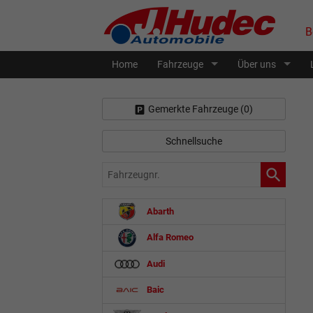
B
Home
Fahrzeuge
Über uns
Gemerkte Fahrzeuge (
0
)
Schnellsuche
Fahrzeugnr.
Abarth
Alfa Romeo
Audi
Baic