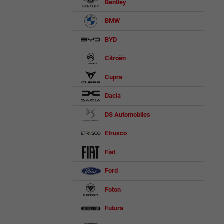
Bentley
BMW
BYD
Citroën
Cupra
Dacia
DS Automobiles
Etrusco
Fiat
Ford
Foton
Futura