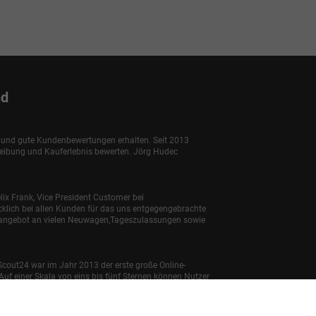
nd
e und gute Kundenbewertungen erhalten. Seit 2013
reibung und Kauferlebnis bewerten. Jörg Hudec
lix Frank, Vice President Customer bei
klich bei allen Kunden für das uns entgegengebrachte
enangebot an vielen Neuwagen,Tageszulassungen sowie
Scout24 war im Jahr 2013 der erste große Online-
uf einer Skala von eins bis fünf Sternen können Nutzer
bnis. Zudem können Kunden angeben, ob sie ein