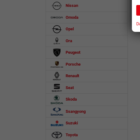
Nissan
Omoda
D
Opel
Ora
Peugeot
Porsche
Renault
Seat
Skoda
Ssangyong
Suzuki
Toyota