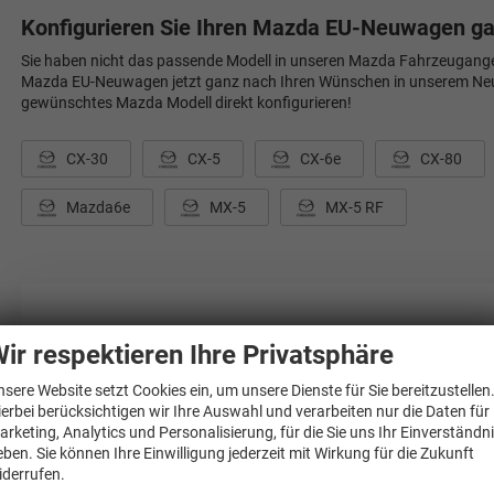
Konfigurieren Sie Ihren Mazda EU-Neuwagen g
Sie haben nicht das passende Modell in unseren Mazda Fahrzeugange
Mazda EU-Neuwagen jetzt ganz nach Ihren Wünschen in unserem Neuw
gewünschtes Mazda Modell direkt konfigurieren!
CX-30
CX-5
CX-6e
CX-80
Mazda6e
MX-5
MX-5 RF
Sie wünschen eine individ
ir respektieren Ihre Privatsphäre
Gerne beraten wir Sie persönlich zu unseren Angeboten 
nsere Website setzt Cookies ein, um unsere Dienste für Sie bereitzustellen
ierbei berücksichtigen wir Ihre Auswahl und verarbeiten nur die Daten für
+49-381-69373
arketing, Analytics und Personalisierung, für die Sie uns Ihr Einverständn
eben. Sie können Ihre Einwilligung jederzeit mit Wirkung für die Zukunft
Oder über unser Kontaktfo
iderrufen.