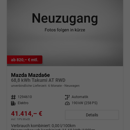
ab 820,– € mtl.
Mazda Mazda6e
68,8 kWh Takumi AT RWD
unverbindliche Lieferzeit:
6 Monate
Neuwagen
Fahrzeugnr.
1294610
Getriebe
Automatik
Kraftstoff
Elektro
Leistung
190 kW (258 PS)
41.414,– €
Details
incl. 19% MwSt.
Verbrauch kombiniert:
0,00 l/100km