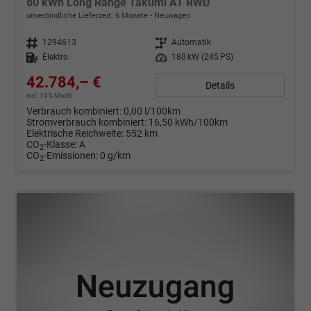
80 kWh Long Range Takumi AT RWD
unverbindliche Lieferzeit:
6 Monate
Neuwagen
Fahrzeugnr.
1294613
Getriebe
Automatik
Kraftstoff
Elektro
Leistung
180 kW (245 PS)
42.784,– €
Details
incl. 19% MwSt.
Verbrauch kombiniert:
0,00 l/100km
Stromverbrauch kombiniert:
16,50 kWh/100km
Elektrische Reichweite:
552 km
CO
-Klasse:
A
2
CO
-Emissionen:
0 g/km
2