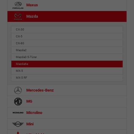
Maxus
Mazda
CX-30
CX-5
CX-80
Mazda2
Mazda3 5-Türer
Mazda6e
MX-5
MX-5 RF
Mercedes-Benz
MG
Microlino
Mini