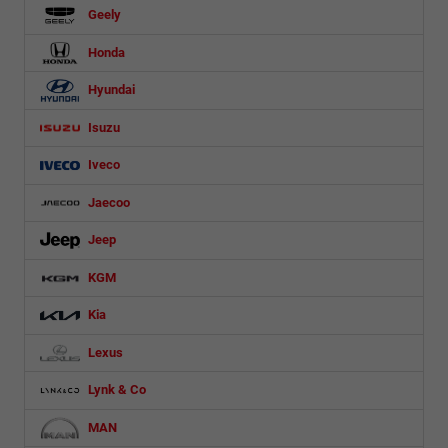
Geely
Honda
Hyundai
Isuzu
Iveco
Jaecoo
Jeep
KGM
Kia
Lexus
Lynk & Co
MAN