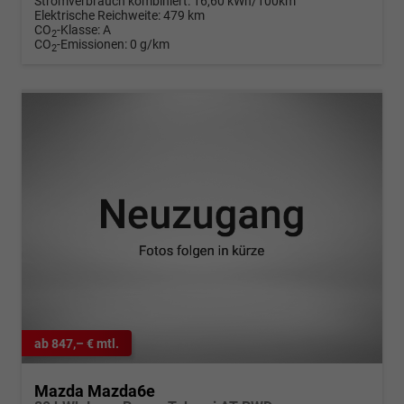
Stromverbrauch kombiniert:
16,60 kWh/100km
Elektrische Reichweite:
479 km
CO
-Klasse:
A
2
CO
-Emissionen:
0 g/km
2
ab 847,– € mtl.
Mazda Mazda6e