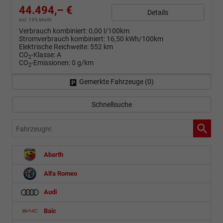
44.494,– €
Details
incl. 19% MwSt.
Verbrauch kombiniert:
0,00 l/100km
Stromverbrauch kombiniert:
16,50 kWh/100km
Elektrische Reichweite:
552 km
CO
-Klasse:
A
2
CO
-Emissionen:
0 g/km
2
Gemerkte Fahrzeuge (
0
)
Schnellsuche
Fahrzeugnr.
Abarth
Alfa Romeo
Audi
Baic