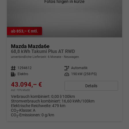
ab 853,– € mtl.
Mazda Mazda6e
68,8 kWh Takumi Plus AT RWD
unverbindliche Lieferzeit:
6 Monate
Neuwagen
Fahrzeugnr.
1294612
Getriebe
Automatik
Kraftstoff
Elektro
Leistung
190 kW (258 PS)
43.094,– €
Details
incl. 19% MwSt.
Verbrauch kombiniert:
0,00 l/100km
Stromverbrauch kombiniert:
16,60 kWh/100km
Elektrische Reichweite:
479 km
CO
-Klasse:
A
2
CO
-Emissionen:
0 g/km
2