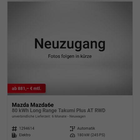
ab 881,– € mtl.
Mazda Mazda6e
80 kWh Long Range Takumi Plus AT RWD
unverbindliche Lieferzeit:
6 Monate
Neuwagen
Fahrzeugnr.
1294614
Getriebe
Automatik
Kraftstoff
Elektro
Leistung
180 kW (245 PS)