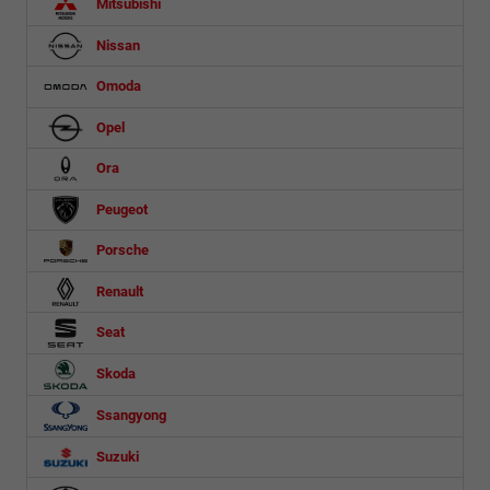
Mitsubishi
Nissan
Omoda
Opel
Ora
Peugeot
Porsche
Renault
Seat
Skoda
Ssangyong
Suzuki