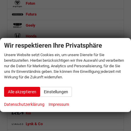
Foton
Futura
Geely
Honda
Wir respektieren Ihre Privatsphäre
Hyundai
Unsere Website setzt Cookies ein, um unsere Dienste für Sie
Isuzu
bereitzustellen. Hierbei berücksichtigen wir Ihre Auswahl und verarbeiten
nur die Daten für Marketing, Analytics und Personalisierung, für die Sie
Iveco
uns Ihr Einverständnis geben. Sie können Ihre Einwilligung jederzeit mit
Wirkung für die Zukunft widerrufen.
Jaecoo
Jeep
Alle akzeptieren
Einstellungen
KGM
Datenschutzerklärung
Impressum
Kia
Lynk & Co