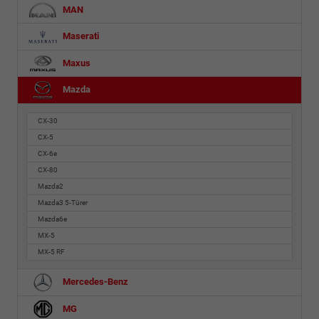
MAN
Maserati
Maxus
Mazda
CX-30
CX-5
CX-6e
CX-80
Mazda2
Mazda3 5-Türer
Mazda6e
MX-5
MX-5 RF
Mercedes-Benz
MG