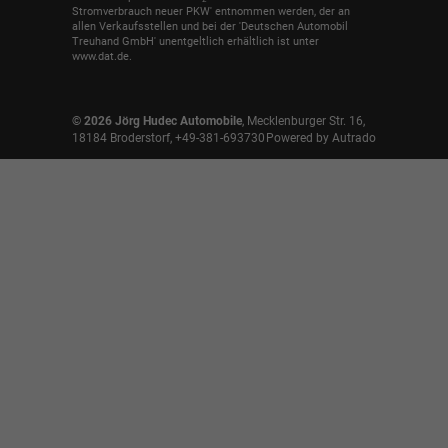
Stromverbrauch neuer PKW' entnommen werden, der an
allen Verkaufsstellen und bei der 'Deutschen Automobil
Treuhand GmbH' unentgeltlich erhältlich ist unter
www.dat.de.
© 2026
Jörg Hudec Automobile
,
Mecklenburger Str. 16
,
18184
Broderstorf,
+49-381-693730
Powered by Autrado