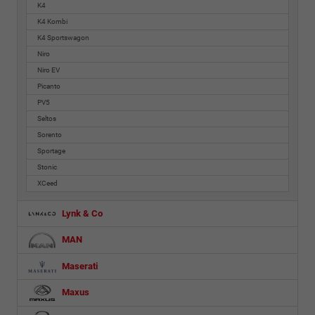
K4
K4 Kombi
K4 Sportswagon
Niro
Niro EV
Picanto
PV5
Seltos
Sorento
Sportage
Stonic
XCeed
Lynk & Co
MAN
Maserati
Maxus