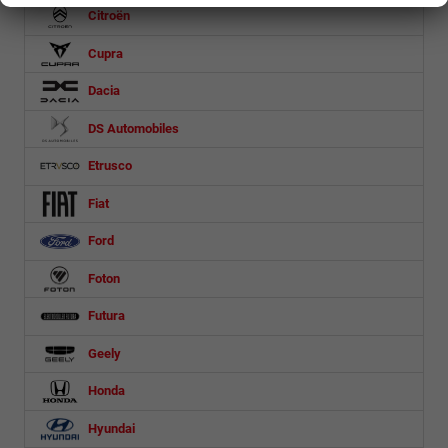
Citroën
Cupra
Dacia
DS Automobiles
Etrusco
Fiat
Ford
Foton
Futura
Geely
Honda
Hyundai