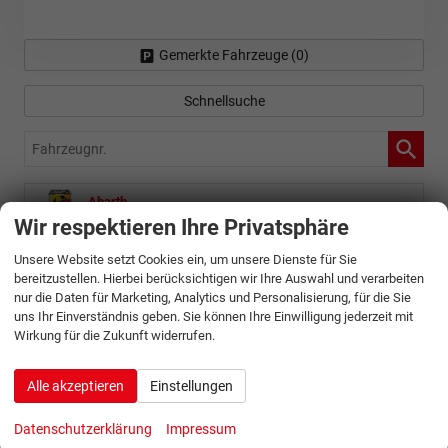
Gemerkte Fahrzeuge (
0
)
Schnellsuche
Fahrzeugnr.
Abarth
Wir respektieren Ihre Privatsphäre
Alfa Romeo
Unsere Website setzt Cookies ein, um unsere Dienste für Sie
Audi
bereitzustellen. Hierbei berücksichtigen wir Ihre Auswahl und verarbeiten
nur die Daten für Marketing, Analytics und Personalisierung, für die Sie
Baic
uns Ihr Einverständnis geben. Sie können Ihre Einwilligung jederzeit mit
Wirkung für die Zukunft widerrufen.
Bentley
Alle akzeptieren
Einstellungen
BMW
BYD
Datenschutzerklärung
Impressum