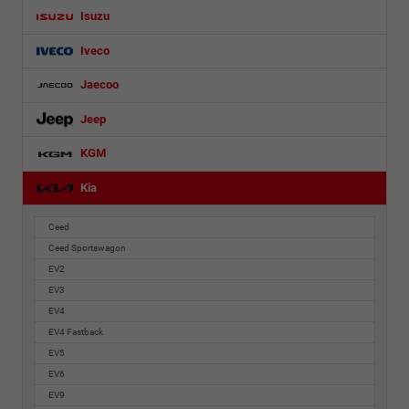
Isuzu
Iveco
Jaecoo
Jeep
KGM
Kia
Ceed
Ceed Sportswagon
EV2
EV3
EV4
EV4 Fastback
EV5
EV6
EV9