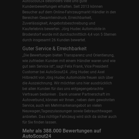
AutoScout24 besonders viele und gute
Kundenbewertungen erhalten. Seit 2013 können
Besucher auf dem Online-Fahrzeugmarkt Händler in den
Bereichen Gesamteindruck, Erreichbarkeit,
Zuverlässigkeit, Angebotsbeschreibung und
Kauferlebnis bewerten. Jörg Hudec Automobile in
Broderstorf wurde mit durchschnittlich 4,4 von 5 Sternen
durch insgesamt 26 Kunden bewertet.
Guter Service & Erreichbarkeit
„Die Bewertungen bieten Transparenz und Orientierung,
wie zufrieden Kunden mit einem Händler waren und wie
gut sein Service ist“, sagt Felix Frank, Vice President
Customer bei AutoScout24.
Jörg Hudec und Axel
Hilbrecht
von Jörg Hudec Automobile freuen sich über
die Auszeichnung. Wir möchten uns hier ausdrücklich
bei allen Kunden für das uns entgegengebrachte
Vertrauen bedanken . Dank unserer Partnerschaft im
Autoverbund, können wir Ihnen , neben dem gewohnten
Service, auch ein Mehrmarkenangebot an vielen
Neuwagen,Tageszulassungen sowie Gebrauchtwagen
anbieten. Das richtige Fahrzeug wird sich da sicher auch
für Sie finden lassen.
Mehr als 388.000 Bewertungen auf
AutoScout24