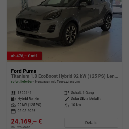
ab 478,– € mtl.
Ford Puma
Titanium 1.0 EcoBoost Hybrid 92 kW (125 PS) Lenkradheizung, Sitzheizung, DAB, Navigationssystem, Radio, Apple CarPlay, Android Auto, Einparkhilfe hinten, Rückfahrkamera, Verkehrsschild-Erkennungssystem, 17"-LM-Felgen, uvm.
sofort lieferbar
Neuwagen mit Tageszulassung
Fahrzeugnr.
1322641
Getriebe
Schalt. 6-Gang
Kraftstoff
Hybrid Benzin
Außenfarbe
Solar Silver Metallic
Leistung
92 kW (125 PS)
Kilometerstand
10 km
03.03.2026
24.169,– €
Details
incl. 19% MwSt.