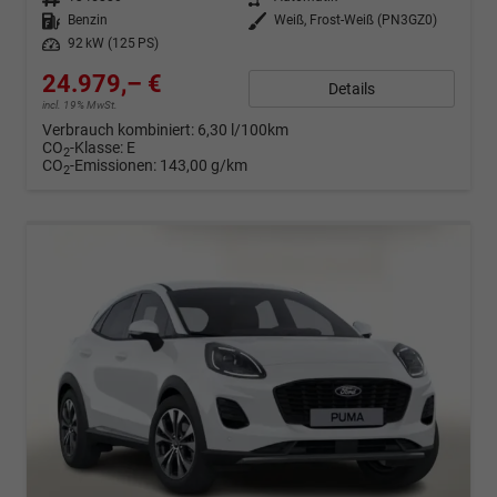
Kraftstoff
Benzin
Außenfarbe
Weiß, Frost-Weiß (PN3GZ0)
Leistung
92 kW (125 PS)
24.979,– €
Details
incl. 19% MwSt.
Verbrauch kombiniert:
6,30 l/100km
CO
-Klasse:
E
2
CO
-Emissionen:
143,00 g/km
2