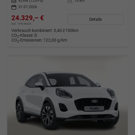
Leistung
92 kW (125 PS)
Kilometerstand
10 km
31.07.2026
24.329,– €
Details
incl. 19% MwSt.
Verbrauch kombiniert:
5,40 l/100km
CO
-Klasse:
D
2
CO
-Emissionen:
122,00 g/km
2