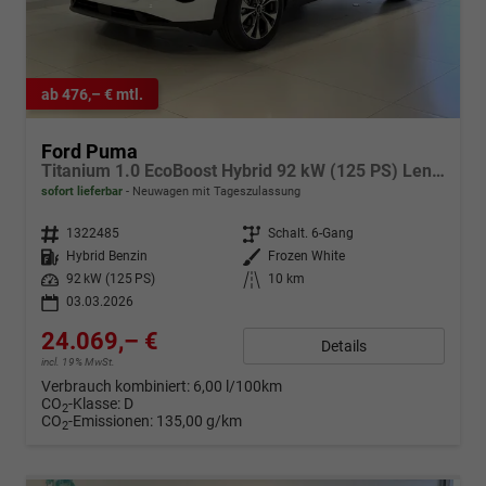
ab 476,– € mtl.
Ford Puma
Titanium 1.0 EcoBoost Hybrid 92 kW (125 PS) Lenkradheizung, Sitzheizung, DAB, Navigationssystem, Radio, Apple CarPlay, Android Auto, Einparkhilfe hinten, Rückfahrkamera, Verkehrsschild-Erkennungssystem, 17"-LM-Felgen, uvm.
sofort lieferbar
Neuwagen mit Tageszulassung
Fahrzeugnr.
1322485
Getriebe
Schalt. 6-Gang
Kraftstoff
Hybrid Benzin
Außenfarbe
Frozen White
Leistung
92 kW (125 PS)
Kilometerstand
10 km
03.03.2026
24.069,– €
Details
incl. 19% MwSt.
Verbrauch kombiniert:
6,00 l/100km
CO
-Klasse:
D
2
CO
-Emissionen:
135,00 g/km
2