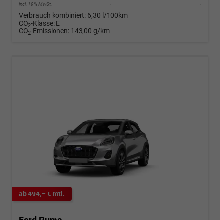
incl. 19% MwSt.
Verbrauch kombiniert:
6,30 l/100km
CO
-Klasse:
E
2
CO
-Emissionen:
143,00 g/km
2
ab 494,– € mtl.
Ford Puma