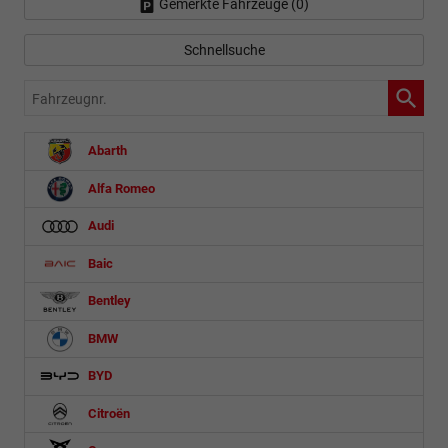
Gemerkte Fahrzeuge (
0
)
Schnellsuche
Fahrzeugnr.
Abarth
Alfa Romeo
Audi
Baic
Bentley
BMW
BYD
Citroën