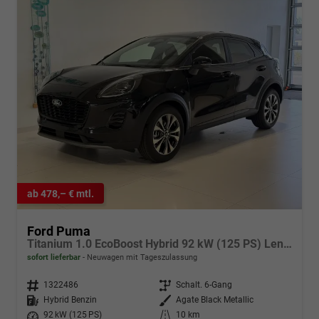
ab 478,– € mtl.
Ford Puma
Titanium 1.0 EcoBoost Hybrid 92 kW (125 PS) Lenkradheizung, Sitzheizung, DAB, Navigationssystem, Radio, Apple CarPlay, Android Auto, Einparkhilfe hinten, Rückfahrkamera, Verkehrsschild-Erkennungssystem, 17"-LM-Felgen, uvm.
sofort lieferbar
Neuwagen mit Tageszulassung
Fahrzeugnr.
1322486
Getriebe
Schalt. 6-Gang
Kraftstoff
Hybrid Benzin
Außenfarbe
Agate Black Metallic
Leistung
92 kW (125 PS)
Kilometerstand
10 km