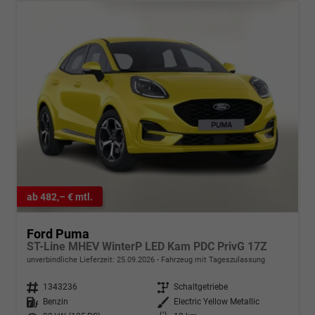
ab 482,– € mtl.
Ford Puma
ST-Line MHEV WinterP LED Kam PDC PrivG 17Z
unverbindliche Lieferzeit:
25.09.2026
Fahrzeug mit Tageszulassung
Fahrzeugnr.
1343236
Getriebe
Schaltgetriebe
Kraftstoff
Benzin
Außenfarbe
Electric Yellow Metallic