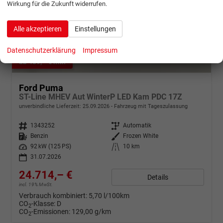
Wirkung für die Zukunft widerrufen.
Alle akzeptieren
Einstellungen
Datenschutzerklärung
Impressum
ab 489,– € mtl.
Ford Puma
ST-Line MHEV Aut WinterP LED Kam PDC 17Z
unverbindliche Lieferzeit:
25.09.2026
Fahrzeug mit Tageszulassung
Fahrzeugnr.
1343252
Getriebe
Automatik
Kraftstoff
Benzin
Außenfarbe
Frozen White
Leistung
92 kW (125 PS)
Kilometerstand
10 km
31.07.2026
24.714,– €
Details
incl. 19% MwSt.
Verbrauch kombiniert:
5,70 l/100km
CO
-Klasse:
D
2
CO
-Emissionen:
129,00 g/km
2