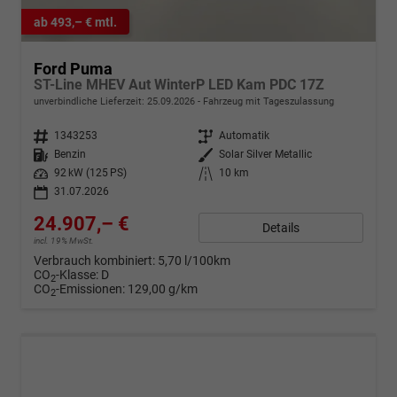
ab 493,– € mtl.
Ford Puma
ST-Line MHEV Aut WinterP LED Kam PDC 17Z
unverbindliche Lieferzeit:
25.09.2026
Fahrzeug mit Tageszulassung
Fahrzeugnr.
1343253
Getriebe
Automatik
Kraftstoff
Benzin
Außenfarbe
Solar Silver Metallic
Leistung
92 kW (125 PS)
Kilometerstand
10 km
31.07.2026
24.907,– €
Details
incl. 19% MwSt.
Verbrauch kombiniert:
5,70 l/100km
CO
-Klasse:
D
2
CO
-Emissionen:
129,00 g/km
2