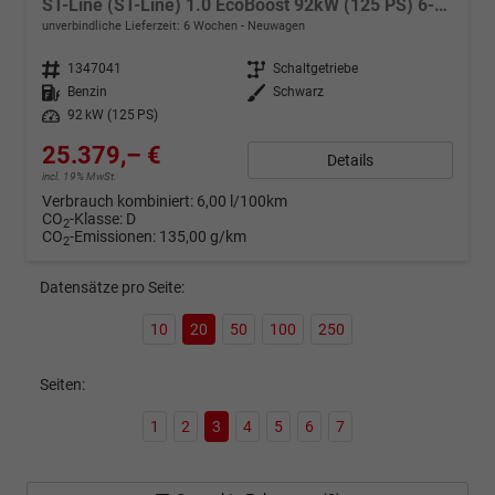
ST-Line (ST-Line) 1.0 EcoBoost 92kW (125 PS) 6-Gang-Schaltgetriebe
unverbindliche Lieferzeit:
6 Wochen
Neuwagen
Fahrzeugnr.
1347041
Getriebe
Schaltgetriebe
Kraftstoff
Benzin
Außenfarbe
Schwarz
Leistung
92 kW (125 PS)
25.379,– €
Details
incl. 19% MwSt.
Verbrauch kombiniert:
6,00 l/100km
CO
-Klasse:
D
2
CO
-Emissionen:
135,00 g/km
2
Datensätze pro Seite:
10
20
50
100
250
Seiten:
1
2
3
4
5
6
7