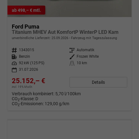
ab 498,– € mtl.
Ford Puma
Titanium MHEV Aut KomfortP WinterP LED Kam
unverbindliche Lieferzeit:
25.09.2026
Fahrzeug mit Tageszulassung
Fahrzeugnr.
1343015
Getriebe
Automatik
Kraftstoff
Benzin
Außenfarbe
Frozen White
Leistung
92 kW (125 PS)
Kilometerstand
10 km
31.07.2026
25.152,– €
Details
incl. 19% MwSt.
Verbrauch kombiniert:
5,70 l/100km
CO
-Klasse:
D
2
CO
-Emissionen:
129,00 g/km
2