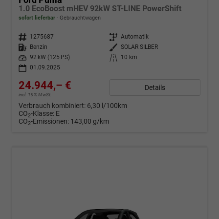
1.0 EcoBoost mHEV 92kW ST-LINE PowerShift
sofort lieferbar
Gebrauchtwagen
Fahrzeugnr.
1275687
Getriebe
Automatik
Kraftstoff
Benzin
Außenfarbe
SOLAR SILBER
Leistung
92 kW (125 PS)
Kilometerstand
10 km
01.09.2025
24.944,– €
Details
incl. 19% MwSt.
Verbrauch kombiniert:
6,30 l/100km
CO
-Klasse:
E
2
CO
-Emissionen:
143,00 g/km
2