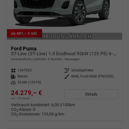
ab 481,– € mtl.
Ford Puma
ST-Line (ST-Line) 1.0 EcoBoost 92kW (125 PS) 6-Gang-Schaltgetriebe
unverbindliche Lieferzeit:
6 Wochen
Neuwagen
Fahrzeugnr.
1347035
Getriebe
Schaltgetriebe
Kraftstoff
Benzin
Außenfarbe
Weiß, Frost-Weiß (PN3GZ0)
Leistung
92 kW (125 PS)
24.279,– €
Details
incl. 19% MwSt.
Verbrauch kombiniert:
6,00 l/100km
CO
-Klasse:
D
2
CO
-Emissionen:
135,00 g/km
2