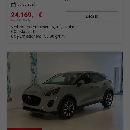
03.03.2026
24.169,– €
Details
incl. 19% MwSt.
Verbrauch kombiniert:
6,00 l/100km
CO
-Klasse:
D
2
CO
-Emissionen:
135,00 g/km
2