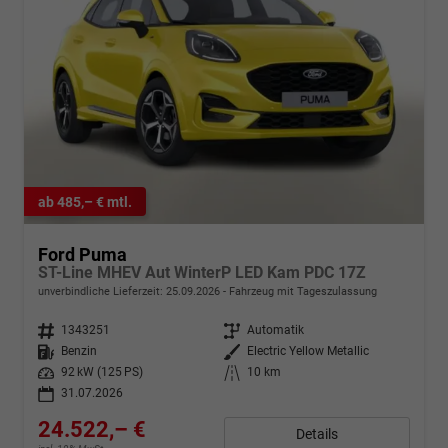
ab 485,– € mtl.
Ford Puma
ST-Line MHEV Aut WinterP LED Kam PDC 17Z
unverbindliche Lieferzeit:
25.09.2026
Fahrzeug mit Tageszulassung
Fahrzeugnr.
1343251
Getriebe
Automatik
Kraftstoff
Benzin
Außenfarbe
Electric Yellow Metallic
Leistung
92 kW (125 PS)
Kilometerstand
10 km
31.07.2026
24.522,– €
Details