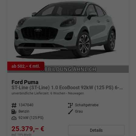
ab 502,– € mtl.
Ford Puma
ST-Line (ST-Line) 1.0 EcoBoost 92kW (125 PS) 6-Gang-Schaltgetriebe
unverbindliche Lieferzeit:
6 Wochen
Neuwagen
Fahrzeugnr.
1347040
Getriebe
Schaltgetriebe
Kraftstoff
Benzin
Außenfarbe
Grau
Leistung
92 kW (125 PS)
25.379,– €
Details
incl. 19% MwSt.