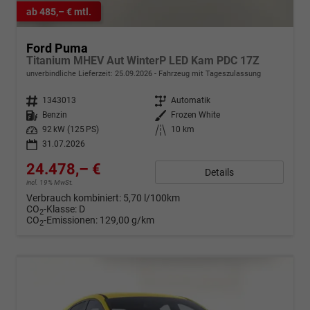
ab 485,– € mtl.
Ford Puma
Titanium MHEV Aut WinterP LED Kam PDC 17Z
unverbindliche Lieferzeit:
25.09.2026
Fahrzeug mit Tageszulassung
Fahrzeugnr.
1343013
Getriebe
Automatik
Kraftstoff
Benzin
Außenfarbe
Frozen White
Leistung
92 kW (125 PS)
Kilometerstand
10 km
31.07.2026
24.478,– €
Details
incl. 19% MwSt.
Verbrauch kombiniert:
5,70 l/100km
CO
-Klasse:
D
2
CO
-Emissionen:
129,00 g/km
2