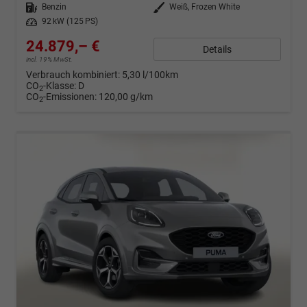
Kraftstoff
Benzin
Außenfarbe
Weiß, Frozen White
Leistung
92 kW (125 PS)
24.879,– €
Details
incl. 19% MwSt.
Verbrauch kombiniert:
5,30 l/100km
CO
-Klasse:
D
2
CO
-Emissionen:
120,00 g/km
2