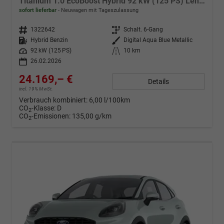
Titanium 1.0 EcoBoost Hybrid 92 kW (125 PS) Lenkradheizung, Sitzheizung, DAB, Navigationssystem, Radio, Apple CarPlay, Android Auto, Einparkhilfe hinten, Rückfahrkamera, Verkehrsschild-Erkennungssystem, 17"-LM-Felgen, uvm.
sofort lieferbar
Neuwagen mit Tageszulassung
Fahrzeugnr.
1322642
Getriebe
Schalt. 6-Gang
Kraftstoff
Hybrid Benzin
Außenfarbe
Digital Aqua Blue Metallic
Leistung
92 kW (125 PS)
Kilometerstand
10 km
26.02.2026
24.169,– €
Details
incl. 19% MwSt.
Verbrauch kombiniert:
6,00 l/100km
CO
-Klasse:
D
2
CO
-Emissionen:
135,00 g/km
2