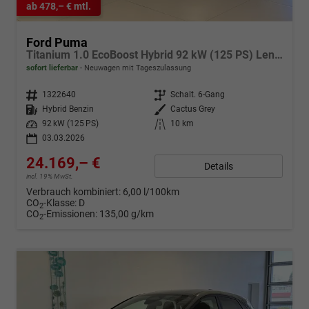
ab 478,– € mtl.
Ford Puma
Titanium 1.0 EcoBoost Hybrid 92 kW (125 PS) Lenkradheizung, Sitzheizung, DAB, Navigationssystem, Radio, Apple CarPlay, Android Auto, Einparkhilfe hinten, Rückfahrkamera, Verkehrsschild-Erkennungssystem, 17"-LM-Felgen, uvm.
sofort lieferbar
Neuwagen mit Tageszulassung
Fahrzeugnr.
1322640
Getriebe
Schalt. 6-Gang
Kraftstoff
Hybrid Benzin
Außenfarbe
Cactus Grey
Leistung
92 kW (125 PS)
Kilometerstand
10 km
03.03.2026
24.169,– €
Details
incl. 19% MwSt.
Verbrauch kombiniert:
6,00 l/100km
CO
-Klasse:
D
2
CO
-Emissionen:
135,00 g/km
2