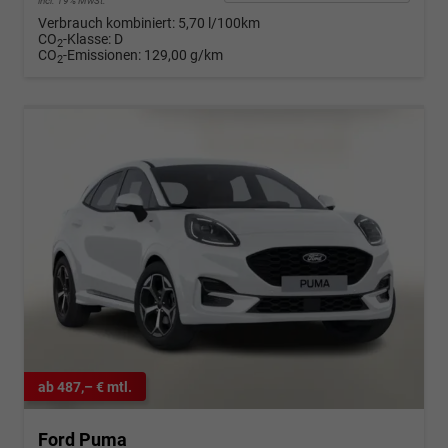
incl. 19% MwSt.
Verbrauch kombiniert:
5,70 l/100km
CO
-Klasse:
D
2
CO
-Emissionen:
129,00 g/km
2
ab 487,– € mtl.
Ford Puma