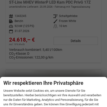
ST-Line MHEV WinterP LED Kam PDC PrivG 17Z
unverbindliche Lieferzeit:
25.09.2026
Fahrzeug mit Tageszulassung
Fahrzeugnr.
1343245
Getriebe
Schaltgetriebe
Kraftstoff
Benzin
Außenfarbe
Frozen White
Leistung
92 kW (125 PS)
Kilometerstand
10 km
31.07.2026
24.618,– €
Details
incl. 19% MwSt.
Verbrauch kombiniert:
5,40 l/100km
CO
-Klasse:
D
2
CO
-Emissionen:
122,00 g/km
2
Wir respektieren Ihre Privatsphäre
Unsere Website setzt Cookies ein, um unsere Dienste für Sie
bereitzustellen. Hierbei berücksichtigen wir Ihre Auswahl und verarbeiten
nur die Daten für Marketing, Analytics und Personalisierung, für die Sie
uns Ihr Einverständnis geben. Sie können Ihre Einwilligung jederzeit mit