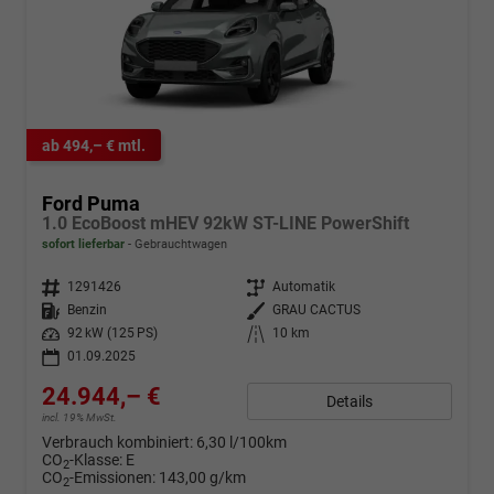
ab 494,– € mtl.
Ford Puma
1.0 EcoBoost mHEV 92kW ST-LINE PowerShift
sofort lieferbar
Gebrauchtwagen
Fahrzeugnr.
1291426
Getriebe
Automatik
Kraftstoff
Benzin
Außenfarbe
GRAU CACTUS
Leistung
92 kW (125 PS)
Kilometerstand
10 km
01.09.2025
24.944,– €
Details
incl. 19% MwSt.
Verbrauch kombiniert:
6,30 l/100km
CO
-Klasse:
E
2
CO
-Emissionen:
143,00 g/km
2