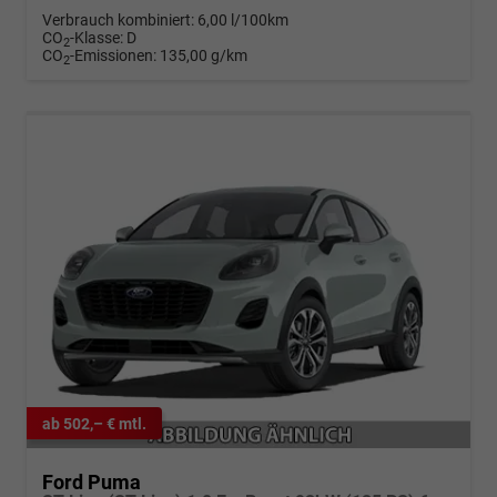
Verbrauch kombiniert:
6,00 l/100km
CO
-Klasse:
D
2
CO
-Emissionen:
135,00 g/km
2
ab 502,– € mtl.
Ford Puma