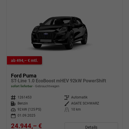
ab 494,– € mtl.
Ford Puma
ST-Line 1.0 EcoBoost mHEV 92kW PowerShift
sofort lieferbar
Gebrauchtwagen
Fahrzeugnr.
1261453
Getriebe
Automatik
Kraftstoff
Benzin
Außenfarbe
AGATE SCHWARZ
Leistung
92 kW (125 PS)
Kilometerstand
10 km
01.09.2025
24.944,– €
Details