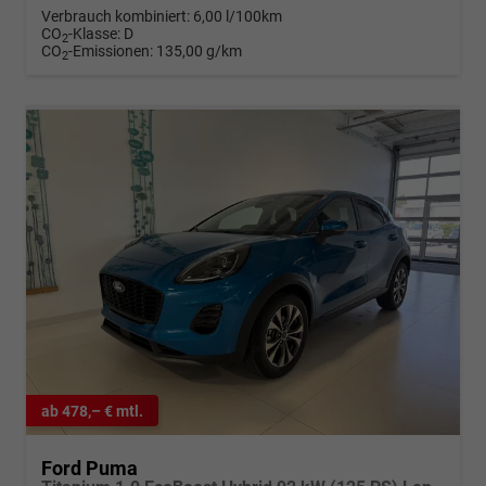
Verbrauch kombiniert:
6,00 l/100km
CO
-Klasse:
D
2
CO
-Emissionen:
135,00 g/km
2
ab 478,– € mtl.
Ford Puma