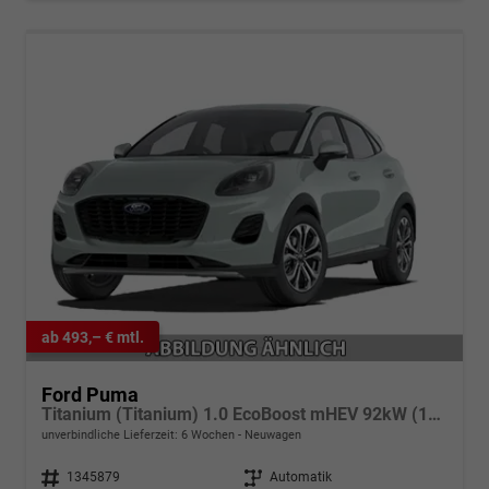
ab 493,– € mtl.
Ford Puma
Titanium (Titanium) 1.0 EcoBoost mHEV 92kW (125 PS) 7-Gang-DSG
unverbindliche Lieferzeit:
6 Wochen
Neuwagen
Fahrzeugnr.
1345879
Getriebe
Automatik