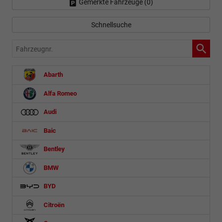
Gemerkte Fahrzeuge (
0
)
Schnellsuche
Fahrzeugnr.
Abarth
Alfa Romeo
Audi
Baic
Bentley
BMW
BYD
Citroën