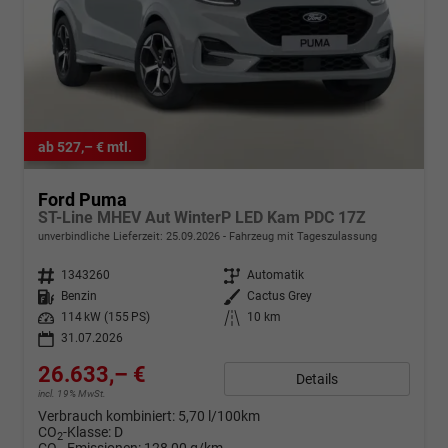
ab 527,– € mtl.
Ford Puma
ST-Line MHEV Aut WinterP LED Kam PDC 17Z
unverbindliche Lieferzeit:
25.09.2026
Fahrzeug mit Tageszulassung
Fahrzeugnr.
1343260
Getriebe
Automatik
Kraftstoff
Benzin
Außenfarbe
Cactus Grey
Leistung
114 kW (155 PS)
Kilometerstand
10 km
31.07.2026
26.633,– €
Details
incl. 19% MwSt.
Verbrauch kombiniert:
5,70 l/100km
CO
-Klasse:
D
2