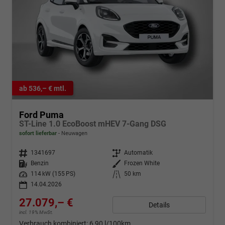
ab 536,– € mtl.
Ford Puma
ST-Line 1.0 EcoBoost mHEV 7-Gang DSG
sofort lieferbar
Neuwagen
Fahrzeugnr.
1341697
Getriebe
Automatik
Kraftstoff
Benzin
Außenfarbe
Frozen White
Leistung
114 kW (155 PS)
Kilometerstand
50 km
14.04.2026
27.079,– €
Details
incl. 19% MwSt.
Verbrauch kombiniert:
6,90 l/100km