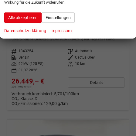
Wirkung für die Zukunft widerrufen.
ab 524,– € mtl.
Alle akzeptieren
Einstellungen
Ford Puma
Datenschutzerklärung
Impressum
ST-Line MHEV Aut ACC KomfortP WinterP 17Z
unverbindliche Lieferzeit:
25.09.2026
Fahrzeug mit Tageszulassung
Fahrzeugnr.
1343254
Getriebe
Automatik
Kraftstoff
Benzin
Außenfarbe
Cactus Grey
Leistung
92 kW (125 PS)
Kilometerstand
10 km
31.07.2026
26.449,– €
Details
incl. 19% MwSt.
Verbrauch kombiniert:
5,70 l/100km
CO
-Klasse:
D
2
CO
-Emissionen:
129,00 g/km
2