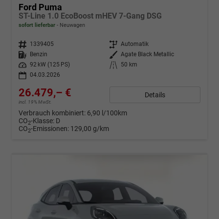
Ford Puma
ST-Line 1.0 EcoBoost mHEV 7-Gang DSG
sofort lieferbar
Neuwagen
Fahrzeugnr.
1339405
Getriebe
Automatik
Kraftstoff
Benzin
Außenfarbe
Agate Black Metallic
Leistung
92 kW (125 PS)
Kilometerstand
50 km
04.03.2026
26.479,– €
Details
incl. 19% MwSt.
Verbrauch kombiniert:
6,90 l/100km
CO
-Klasse:
D
2
CO
-Emissionen:
129,00 g/km
2