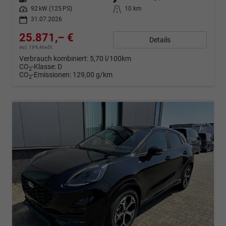
Leistung
92 kW (125 PS)
Kilometerstand
10 km
31.07.2026
25.871,– €
Details
incl. 19% MwSt.
Verbrauch kombiniert:
5,70 l/100km
CO
-Klasse:
D
2
CO
-Emissionen:
129,00 g/km
2