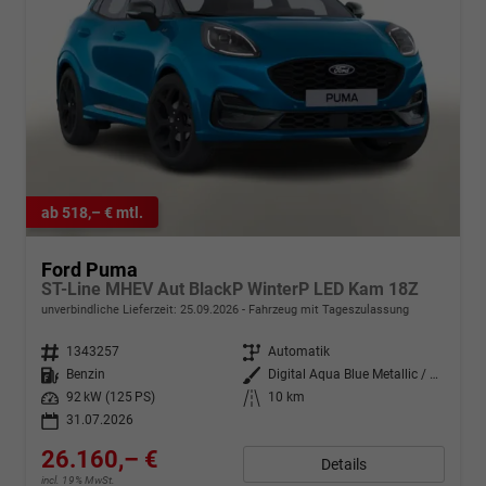
ab 518,– € mtl.
Ford Puma
ST-Line MHEV Aut BlackP WinterP LED Kam 18Z
unverbindliche Lieferzeit:
25.09.2026
Fahrzeug mit Tageszulassung
Fahrzeugnr.
1343257
Getriebe
Automatik
Kraftstoff
Benzin
Außenfarbe
Digital Aqua Blue Metallic / Dac
Leistung
92 kW (125 PS)
Kilometerstand
10 km
31.07.2026
26.160,– €
Details
incl. 19% MwSt.