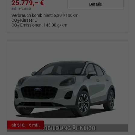
25.779,– €
Details
incl. 19% MwSt.
Verbrauch kombiniert:
6,30 l/100km
CO
-Klasse:
E
2
CO
-Emissionen:
143,00 g/km
2
ab 510,– € mtl.