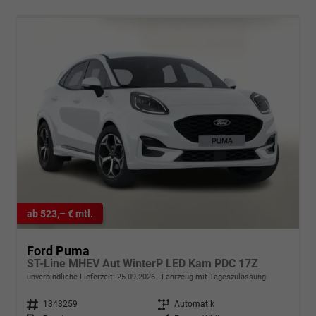
ab 523,– € mtl.
Ford Puma
ST-Line MHEV Aut WinterP LED Kam PDC 17Z
unverbindliche Lieferzeit:
25.09.2026
Fahrzeug mit Tageszulassung
Fahrzeugnr.
1343259
Getriebe
Automatik