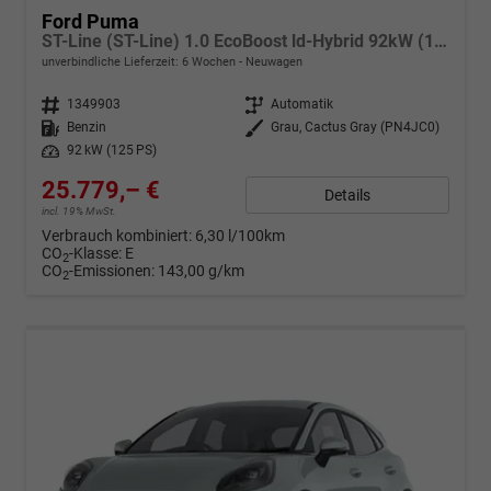
Ford Puma
ST-Line (ST-Line) 1.0 EcoBoost ld-Hybrid 92kW (125 PS) 7-Gang-DSG
unverbindliche Lieferzeit:
6 Wochen
Neuwagen
Fahrzeugnr.
1349903
Getriebe
Automatik
Kraftstoff
Benzin
Außenfarbe
Grau, Cactus Gray (PN4JC0)
Leistung
92 kW (125 PS)
25.779,– €
Details
incl. 19% MwSt.
Verbrauch kombiniert:
6,30 l/100km
CO
-Klasse:
E
2
CO
-Emissionen:
143,00 g/km
2