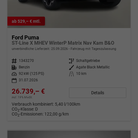
ab 529,– € mtl.
Ford Puma
ST-Line X MHEV WinterP Matrix Nav Kam B&O
unverbindliche Lieferzeit:
25.09.2026
Fahrzeug mit Tageszulassung
Fahrzeugnr.
1343270
Getriebe
Schaltgetriebe
Kraftstoff
Benzin
Außenfarbe
Agate Black Metallic
Leistung
92 kW (125 PS)
Kilometerstand
10 km
31.07.2026
26.739,– €
Details
incl. 19% MwSt.
Verbrauch kombiniert:
5,40 l/100km
CO
-Klasse:
D
2
CO
-Emissionen:
122,00 g/km
2