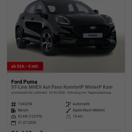
ab 524,– € mtl.
Ford Puma
ST-Line MHEV Aut Pano KomfortP WinterP Kam
unverbindliche Lieferzeit:
25.09.2026
Fahrzeug mit Tageszulassung
Fahrzeugnr.
1343258
Getriebe
Automatik
Kraftstoff
Benzin
Außenfarbe
Agate Black Metallic
Leistung
92 kW (125 PS)
Kilometerstand
10 km
31.07.2026