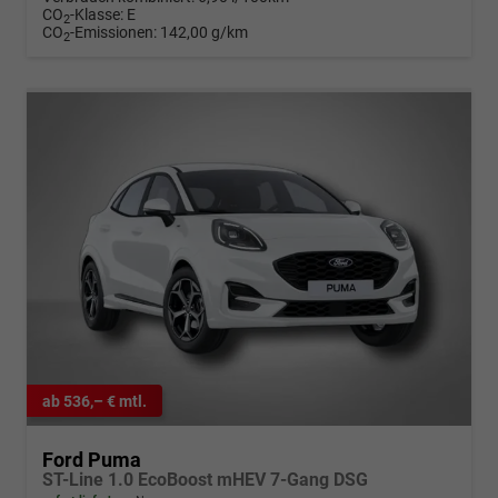
CO
-Klasse:
E
2
CO
-Emissionen:
142,00 g/km
2
ab 536,– € mtl.
Ford Puma
ST-Line 1.0 EcoBoost mHEV 7-Gang DSG