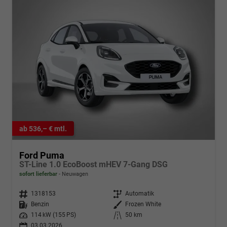
ab 536,– € mtl.
Ford Puma
ST-Line 1.0 EcoBoost mHEV 7-Gang DSG
sofort lieferbar
Neuwagen
Fahrzeugnr.
1318153
Getriebe
Automatik
Kraftstoff
Benzin
Außenfarbe
Frozen White
Leistung
114 kW (155 PS)
Kilometerstand
50 km
03.03.2026