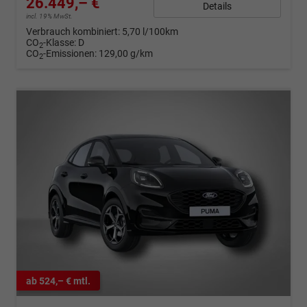
26.449,– €
Details
incl. 19% MwSt.
Verbrauch kombiniert:
5,70 l/100km
CO
-Klasse:
D
2
CO
-Emissionen:
129,00 g/km
2
ab 524,– € mtl.