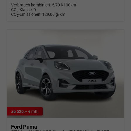
Verbrauch kombiniert:
5,70 l/100km
CO
-Klasse:
D
2
CO
-Emissionen:
129,00 g/km
2
ab 520,– € mtl.
Ford Puma