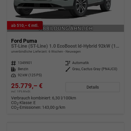
ab 510,– € mtl.
Ford Puma
ST-Line (ST-Line) 1.0 EcoBoost ld-Hybrid 92kW (125 PS) 7-Gang-DSG
unverbindliche Lieferzeit:
6 Wochen
Neuwagen
Fahrzeugnr.
1349901
Getriebe
Automatik
Kraftstoff
Benzin
Außenfarbe
Grau, Cactus Gray (PN4JC0)
Leistung
92 kW (125 PS)
25.779,– €
Details
incl. 19% MwSt.
Verbrauch kombiniert:
6,30 l/100km
CO
-Klasse:
E
2
CO
-Emissionen:
143,00 g/km
2