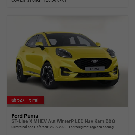
CO
-Emissionen:
128,00 g/km
2
ab 527,– € mtl.
Ford Puma
ST-Line X MHEV Aut WinterP LED Nav Kam B&O
unverbindliche Lieferzeit:
25.09.2026
Fahrzeug mit Tageszulassung