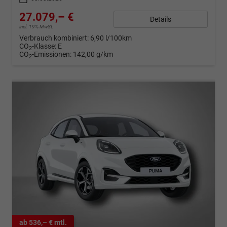
27.079,– €
Details
incl. 19% MwSt.
Verbrauch kombiniert:
6,90 l/100km
CO
-Klasse:
E
2
CO
-Emissionen:
142,00 g/km
2
ab 536,– € mtl.