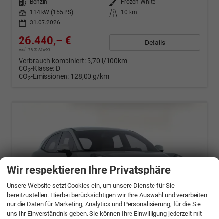
Kraftstoff
Benzin
Außenfarbe
Frozen White
Leistung
114 kW (155 PS)
Kilometerstand
10 km
31.07.2026
26.440,– €
Details
incl. 19% MwSt.
Verbrauch kombiniert:
5,70 l/100km
CO
-Klasse:
D
2
CO
-Emissionen:
128,00 g/km
2
Wir respektieren Ihre Privatsphäre
Unsere Website setzt Cookies ein, um unsere Dienste für Sie
bereitzustellen. Hierbei berücksichtigen wir Ihre Auswahl und verarbeiten
nur die Daten für Marketing, Analytics und Personalisierung, für die Sie
uns Ihr Einverständnis geben. Sie können Ihre Einwilligung jederzeit mit