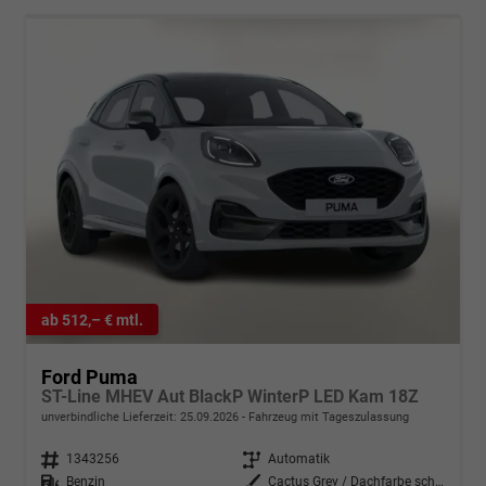
ab 512,– € mtl.
Ford Puma
ST-Line MHEV Aut BlackP WinterP LED Kam 18Z
unverbindliche Lieferzeit:
25.09.2026
Fahrzeug mit Tageszulassung
Fahrzeugnr.
1343256
Getriebe
Automatik
Kraftstoff
Benzin
Außenfarbe
Cactus Grey / Dachfarbe schwarz