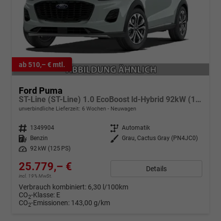
ab 510,– € mtl.
Ford Puma
ST-Line (ST-Line) 1.0 EcoBoost ld-Hybrid 92kW (125 PS) 7-Gang-DSG
unverbindliche Lieferzeit:
6 Wochen
Neuwagen
Fahrzeugnr.
1349904
Getriebe
Automatik
Kraftstoff
Benzin
Außenfarbe
Grau, Cactus Gray (PN4JC0)
Leistung
92 kW (125 PS)
25.779,– €
Details
incl. 19% MwSt.
Verbrauch kombiniert:
6,30 l/100km
CO
-Klasse:
E
2
CO
-Emissionen:
143,00 g/km
2