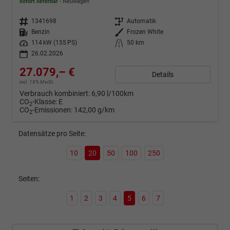
sofort lieferbar
Neuwagen
Fahrzeugnr.
1341698
Getriebe
Automatik
Kraftstoff
Benzin
Außenfarbe
Frozen White
Leistung
114 kW (155 PS)
Kilometerstand
50 km
26.02.2026
27.079,– €
Details
incl. 19% MwSt.
Verbrauch kombiniert:
6,90 l/100km
CO
-Klasse:
E
2
CO
-Emissionen:
142,00 g/km
2
Datensätze pro Seite:
10
20
50
100
250
Seiten:
1
2
3
4
5
6
7