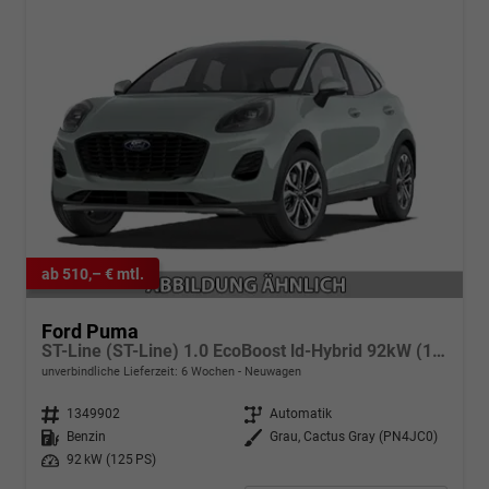
ab 510,– € mtl.
Ford Puma
ST-Line (ST-Line) 1.0 EcoBoost ld-Hybrid 92kW (125 PS) 7-Gang-DSG
unverbindliche Lieferzeit:
6 Wochen
Neuwagen
Fahrzeugnr.
1349902
Getriebe
Automatik
Kraftstoff
Benzin
Außenfarbe
Grau, Cactus Gray (PN4JC0)
Leistung
92 kW (125 PS)