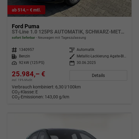
ab 514,– € mtl.
Ford Puma
ST-Line 1.0 125PS AUTOMATIK, SCHWARZ-METALLIC, 5 Jahre Garantie, Winterpaket: Sitzheizung, Beheizte Frontscheibe, 17" Alufelgen, Klimaautomatik, NAVIGATION 12", Parksensoren hinten, Rückfahrkamera, Voll-LED-Scheinwerfer, Tempomat
sofort lieferbar
Neuwagen mit Tageszulassung
Fahrzeugnr.
1340957
Getriebe
Automatik
Kraftstoff
Benzin
Außenfarbe
Metallic-Lackierung Agate-Black
Leistung
92 kW (125 PS)
30.06.2025
25.984,– €
Details
incl. 19% MwSt.
Verbrauch kombiniert:
6,30 l/100km
CO
-Klasse:
E
2
CO
-Emissionen:
143,00 g/km
2