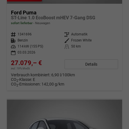
Ford Puma
ST-Line 1.0 EcoBoost mHEV 7-Gang DSG
sofort lieferbar
Neuwagen
Fahrzeugnr.
1341696
Getriebe
Automatik
Kraftstoff
Benzin
Außenfarbe
Frozen White
Leistung
114 kW (155 PS)
Kilometerstand
50 km
03.03.2026
27.079,– €
Details
incl. 19% MwSt.
Verbrauch kombiniert:
6,90 l/100km
CO
-Klasse:
E
2
CO
-Emissionen:
142,00 g/km
2