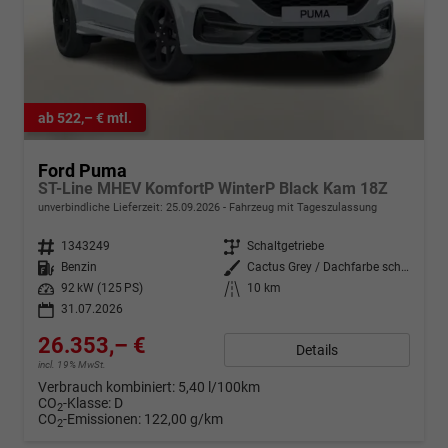
ab 522,– € mtl.
Ford Puma
ST-Line MHEV KomfortP WinterP Black Kam 18Z
unverbindliche Lieferzeit:
25.09.2026
Fahrzeug mit Tageszulassung
Fahrzeugnr.
1343249
Getriebe
Schaltgetriebe
Kraftstoff
Benzin
Außenfarbe
Cactus Grey / Dachfarbe schwarz
Leistung
92 kW (125 PS)
Kilometerstand
10 km
31.07.2026
26.353,– €
Details
incl. 19% MwSt.
Verbrauch kombiniert:
5,40 l/100km
CO
-Klasse:
D
2
CO
-Emissionen:
122,00 g/km
2