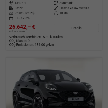
Fahrzeugnr.
1343271
Getriebe
Automatik
Kraftstoff
Benzin
Außenfarbe
Electric Yellow Metallic
Leistung
92 kW (125 PS)
Kilometerstand
10 km
31.07.2026
26.642,– €
Details
incl. 19% MwSt.
Verbrauch kombiniert:
5,80 l/100km
CO
-Klasse:
D
2
CO
-Emissionen:
131,00 g/km
2