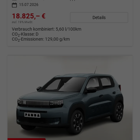
15.07.2026
18.825,– €
Details
incl. 19% MwSt.
Verbrauch kombiniert:
5,60 l/100km
CO
-Klasse:
D
2
CO
-Emissionen:
129,00 g/km
2