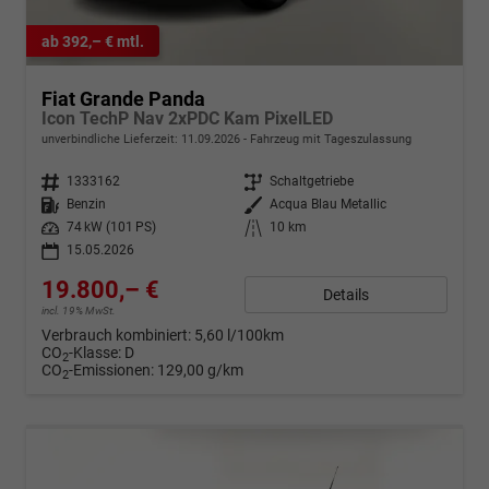
ab 392,– € mtl.
Fiat Grande Panda
Icon TechP Nav 2xPDC Kam PixelLED
unverbindliche Lieferzeit:
11.09.2026
Fahrzeug mit Tageszulassung
Fahrzeugnr.
1333162
Getriebe
Schaltgetriebe
Kraftstoff
Benzin
Außenfarbe
Acqua Blau Metallic
Leistung
74 kW (101 PS)
Kilometerstand
10 km
15.05.2026
19.800,– €
Details
incl. 19% MwSt.
Verbrauch kombiniert:
5,60 l/100km
CO
-Klasse:
D
2
CO
-Emissionen:
129,00 g/km
2