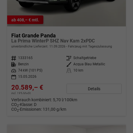
ab 408,– € mtl.
Fiat Grande Panda
La Prima WinterP SHZ Nav Kam 2xPDC
unverbindliche Lieferzeit:
11.09.2026
Fahrzeug mit Tageszulassung
Fahrzeugnr.
1333165
Getriebe
Schaltgetriebe
Kraftstoff
Benzin
Außenfarbe
Acqua Blau Metallic
Leistung
74 kW (101 PS)
Kilometerstand
10 km
15.05.2026
20.589,– €
Details
incl. 19% MwSt.
Verbrauch kombiniert:
5,70 l/100km
CO
-Klasse:
D
2
CO
-Emissionen:
131,00 g/km
2