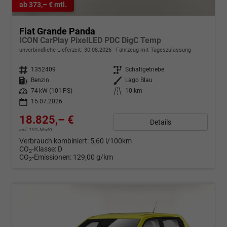
ab 373,– € mtl.
Fiat Grande Panda
ICON CarPlay PixelLED PDC DigC Temp
unverbindliche Lieferzeit:
30.08.2026
Fahrzeug mit Tageszulassung
Fahrzeugnr.
1352409
Getriebe
Schaltgetriebe
Kraftstoff
Benzin
Außenfarbe
Lago Blau
Leistung
74 kW (101 PS)
Kilometerstand
10 km
15.07.2026
18.825,– €
Details
incl. 19% MwSt.
Verbrauch kombiniert:
5,60 l/100km
CO
-Klasse:
D
2
CO
-Emissionen:
129,00 g/km
2