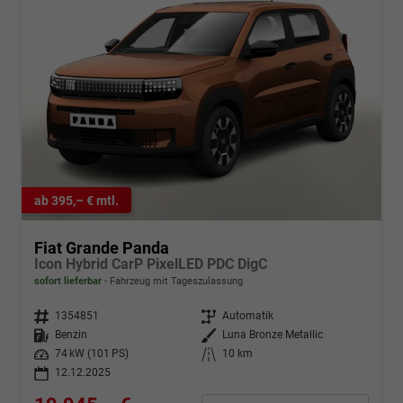
ab 395,– € mtl.
Fiat Grande Panda
Icon Hybrid CarP PixelLED PDC DigC
sofort lieferbar
Fahrzeug mit Tageszulassung
Fahrzeugnr.
1354851
Getriebe
Automatik
Kraftstoff
Benzin
Außenfarbe
Luna Bronze Metallic
Leistung
74 kW (101 PS)
Kilometerstand
10 km
12.12.2025