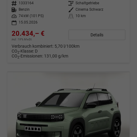
Fahrzeugnr.
1333164
Getriebe
Schaltgetriebe
Kraftstoff
Benzin
Außenfarbe
Cinema Schwarz
Leistung
74 kW (101 PS)
Kilometerstand
10 km
15.05.2026
20.434,– €
Details
incl. 19% MwSt.
Verbrauch kombiniert:
5,70 l/100km
CO
-Klasse:
D
2
CO
-Emissionen:
131,00 g/km
2