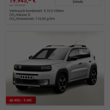
19.945,– €
Details
incl. 19% MwSt.
Verbrauch kombiniert:
5,10 l/100km
CO
-Klasse:
D
2
CO
-Emissionen:
116,00 g/km
2
ab 405,– € mtl.