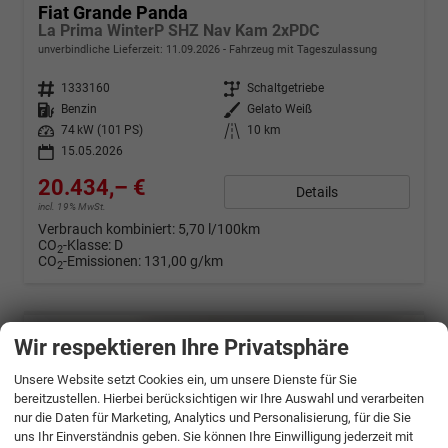
Fiat Grande Panda
La Prima WinterP SHZ Nav Kam 2xPDC
unverbindliche Lieferzeit:
11.09.2026
Fahrzeug mit Tageszulassung
Fahrzeugnr.
1333160
Getriebe
Schaltgetriebe
Kraftstoff
Benzin
Außenfarbe
Gelato Weiß
Leistung
74 kW (101 PS)
Kilometerstand
10 km
15.05.2026
20.434,– €
Details
incl. 19% MwSt.
Verbrauch kombiniert:
5,70 l/100km
CO
-Klasse:
D
2
CO
-Emissionen:
131,00 g/km
2
Wir respektieren Ihre Privatsphäre
Unsere Website setzt Cookies ein, um unsere Dienste für Sie
bereitzustellen. Hierbei berücksichtigen wir Ihre Auswahl und verarbeiten
nur die Daten für Marketing, Analytics und Personalisierung, für die Sie
uns Ihr Einverständnis geben. Sie können Ihre Einwilligung jederzeit mit