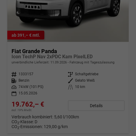
ab 391,– € mtl.
Fiat Grande Panda
Icon TechP Nav 2xPDC Kam PixelLED
unverbindliche Lieferzeit:
11.09.2026
Fahrzeug mit Tageszulassung
Fahrzeugnr.
1333157
Getriebe
Schaltgetriebe
Kraftstoff
Benzin
Außenfarbe
Gelato Weiß
Leistung
74 kW (101 PS)
Kilometerstand
10 km
15.05.2026
19.762,– €
Details
incl. 19% MwSt.
Verbrauch kombiniert:
5,60 l/100km
CO
-Klasse:
D
2
CO
-Emissionen:
129,00 g/km
2