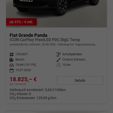
ab 373,– € mtl.
Fiat Grande Panda
ICON CarPlay PixelLED PDC DigC Temp
unverbindliche Lieferzeit:
30.08.2026
Fahrzeug mit Tageszulassung
Fahrzeugnr.
1352407
Getriebe
Schaltgetriebe
Kraftstoff
Benzin
Außenfarbe
Cinema Schwarz
Leistung
74 kW (101 PS)
Kilometerstand
10 km
15.07.2026
18.825,– €
Details
incl. 19% MwSt.
Verbrauch kombiniert:
5,60 l/100km
CO
-Klasse:
D
2
CO
-Emissionen:
129,00 g/km
2