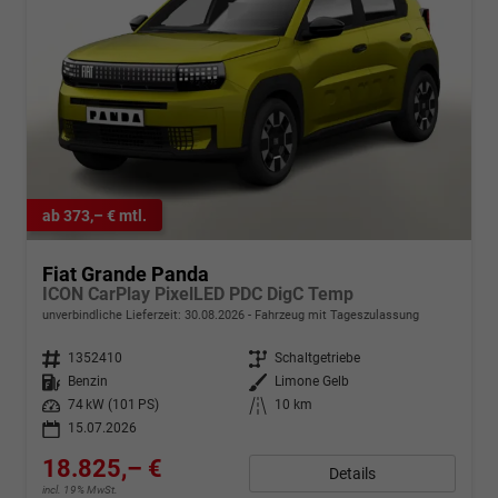
ab 373,– € mtl.
Fiat Grande Panda
ICON CarPlay PixelLED PDC DigC Temp
unverbindliche Lieferzeit:
30.08.2026
Fahrzeug mit Tageszulassung
Fahrzeugnr.
1352410
Getriebe
Schaltgetriebe
Kraftstoff
Benzin
Außenfarbe
Limone Gelb
Leistung
74 kW (101 PS)
Kilometerstand
10 km
15.07.2026
18.825,– €
Details
incl. 19% MwSt.