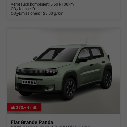
Verbrauch kombiniert:
5,60 l/100km
CO
-Klasse:
D
2
CO
-Emissionen:
129,00 g/km
2
ab 373,– € mtl.
Fiat Grande Panda