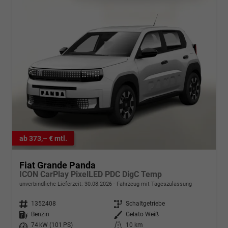
ab 373,– € mtl.
Fiat Grande Panda
ICON CarPlay PixelLED PDC DigC Temp
unverbindliche Lieferzeit:
30.08.2026
Fahrzeug mit Tageszulassung
Fahrzeugnr.
1352408
Getriebe
Schaltgetriebe
Kraftstoff
Benzin
Außenfarbe
Gelato Weiß
Leistung
74 kW (101 PS)
Kilometerstand
10 km