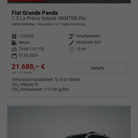
Fiat Grande Panda
1.2 La Prima Hybrid /WINTER-PA/
sofort lieferbar
Neuwagen mit Tageszulassung
Fahrzeugnr.
1330520
Getriebe
Schaltgetriebe
Kraftstoff
Benzin
Außenfarbe
PASSIONE ROT
Leistung
74 kW (101 PS)
Kilometerstand
10 km
01.05.2026
21.688,– €
Details
incl. 19% MwSt.
Verbrauch kombiniert:
5,10 l/100km
CO
-Klasse:
D
2
CO
-Emissionen:
117,00 g/km
2