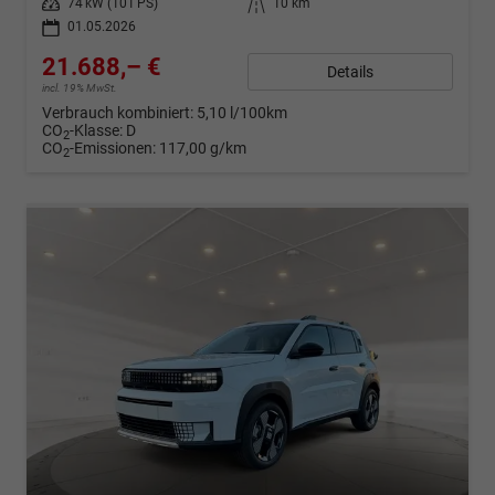
Leistung
74 kW (101 PS)
Kilometerstand
10 km
01.05.2026
21.688,– €
Details
incl. 19% MwSt.
Verbrauch kombiniert:
5,10 l/100km
CO
-Klasse:
D
2
CO
-Emissionen:
117,00 g/km
2