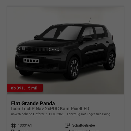
ab 391,– € mtl.
Fiat Grande Panda
Icon TechP Nav 2xPDC Kam PixelLED
unverbindliche Lieferzeit:
11.09.2026
Fahrzeug mit Tageszulassung
Fahrzeugnr.
1333161
Getriebe
Schaltgetriebe