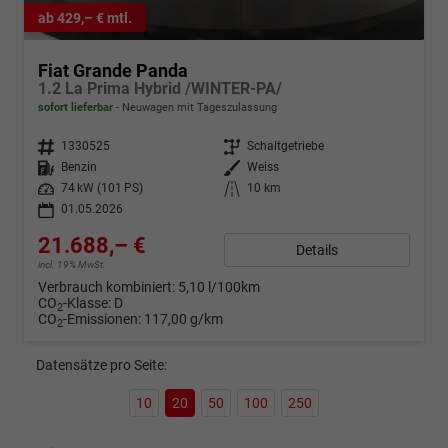
ab 429,– € mtl.
Fiat Grande Panda
1.2 La Prima Hybrid /WINTER-PA/
sofort lieferbar
Neuwagen mit Tageszulassung
Fahrzeugnr.
1330525
Getriebe
Schaltgetriebe
Kraftstoff
Benzin
Außenfarbe
Weiss
Leistung
74 kW (101 PS)
Kilometerstand
10 km
01.05.2026
21.688,– €
Details
incl. 19% MwSt.
Verbrauch kombiniert:
5,10 l/100km
CO
-Klasse:
D
2
CO
-Emissionen:
117,00 g/km
2
Datensätze pro Seite:
10
20
50
100
250