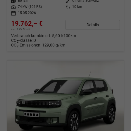
Kraftstoff
Benzin
Außenfarbe
Cinema Schwarz
Leistung
74 kW (101 PS)
Kilometerstand
10 km
15.05.2026
19.762,– €
Details
incl. 19% MwSt.
Verbrauch kombiniert:
5,60 l/100km
CO
-Klasse:
D
2
CO
-Emissionen:
129,00 g/km
2