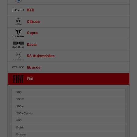
BYD
Citroën
Cupra
Dacia
DS Automobiles
Etrusco
Fiat
500
500C
500e
500e Cabrio
600
Doblo
Ducato