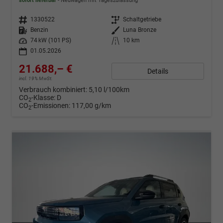
sofort lieferbar
Neuwagen mit Tageszulassung
Fahrzeugnr.
1330522
Getriebe
Schaltgetriebe
Kraftstoff
Benzin
Außenfarbe
Luna Bronze
Leistung
74 kW (101 PS)
Kilometerstand
10 km
01.05.2026
21.688,– €
Details
incl. 19% MwSt.
Verbrauch kombiniert:
5,10 l/100km
CO
-Klasse:
D
2
CO
-Emissionen:
117,00 g/km
2