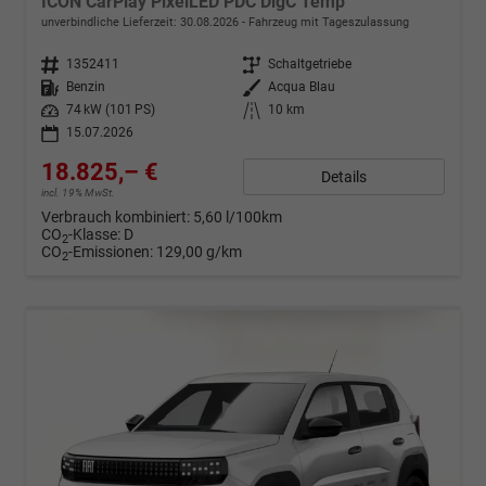
ICON CarPlay PixelLED PDC DigC Temp
unverbindliche Lieferzeit:
30.08.2026
Fahrzeug mit Tageszulassung
Fahrzeugnr.
1352411
Getriebe
Schaltgetriebe
Kraftstoff
Benzin
Außenfarbe
Acqua Blau
Leistung
74 kW (101 PS)
Kilometerstand
10 km
15.07.2026
18.825,– €
Details
incl. 19% MwSt.
Verbrauch kombiniert:
5,60 l/100km
CO
-Klasse:
D
2
CO
-Emissionen:
129,00 g/km
2