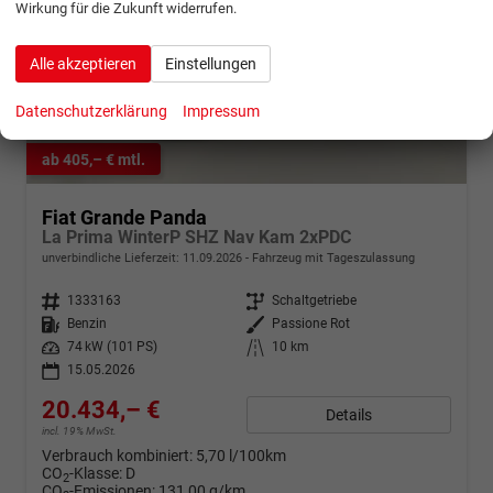
Wirkung für die Zukunft widerrufen.
Alle akzeptieren
Einstellungen
Datenschutzerklärung
Impressum
ab 405,– € mtl.
Fiat Grande Panda
La Prima WinterP SHZ Nav Kam 2xPDC
unverbindliche Lieferzeit:
11.09.2026
Fahrzeug mit Tageszulassung
Fahrzeugnr.
1333163
Getriebe
Schaltgetriebe
Kraftstoff
Benzin
Außenfarbe
Passione Rot
Leistung
74 kW (101 PS)
Kilometerstand
10 km
15.05.2026
20.434,– €
Details
incl. 19% MwSt.
Verbrauch kombiniert:
5,70 l/100km
CO
-Klasse:
D
2
CO
-Emissionen:
131,00 g/km