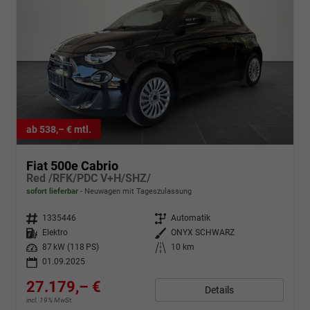
ab 538,– € mtl.
Fiat 500e Cabrio
Red /RFK/PDC V+H/SHZ/
sofort lieferbar
Neuwagen mit Tageszulassung
Fahrzeugnr.
1335446
Getriebe
Automatik
Kraftstoff
Elektro
Außenfarbe
ONYX SCHWARZ
Leistung
87 kW (118 PS)
Kilometerstand
10 km
01.09.2025
27.179,– €
Details
incl. 19% MwSt.