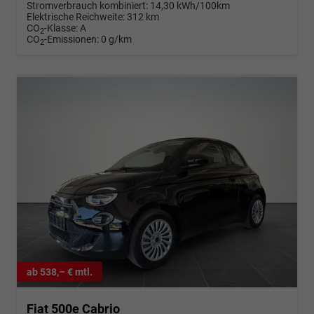
Stromverbrauch kombiniert:
14,30 kWh/100km
Elektrische Reichweite:
312 km
CO
-Klasse:
A
2
CO
-Emissionen:
0 g/km
2
ab 538,– € mtl.
Fiat 500e Cabrio