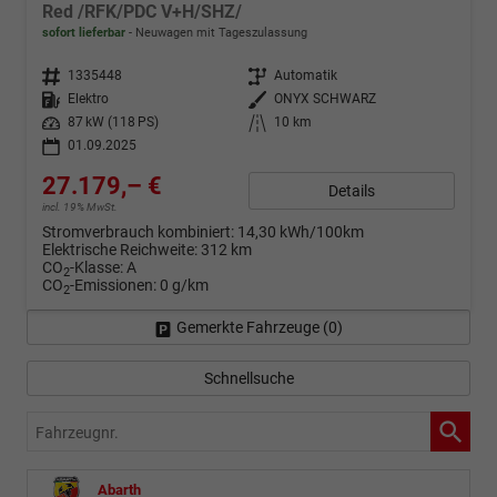
Red /RFK/PDC V+H/SHZ/
sofort lieferbar
Neuwagen mit Tageszulassung
Fahrzeugnr.
1335448
Getriebe
Automatik
Kraftstoff
Elektro
Außenfarbe
ONYX SCHWARZ
Leistung
87 kW (118 PS)
Kilometerstand
10 km
01.09.2025
27.179,– €
Details
incl. 19% MwSt.
Stromverbrauch kombiniert:
14,30 kWh/100km
Elektrische Reichweite:
312 km
CO
-Klasse:
A
2
CO
-Emissionen:
0 g/km
2
Gemerkte Fahrzeuge (
0
)
Schnellsuche
Fahrzeugnr.
Abarth