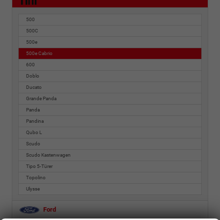
500
500C
500e
500e Cabrio
600
Doblo
Ducato
Grande Panda
Panda
Pandina
Qubo L
Scudo
Scudo Kastenwagen
Tipo 5-Türer
Topolino
Ulysse
Ford