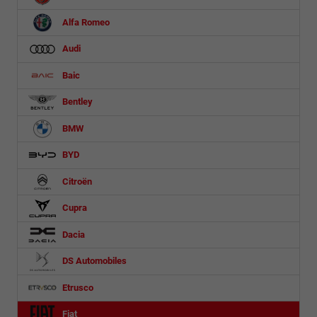
Alfa Romeo
Audi
Baic
Bentley
BMW
BYD
Citroën
Cupra
Dacia
DS Automobiles
Etrusco
Fiat