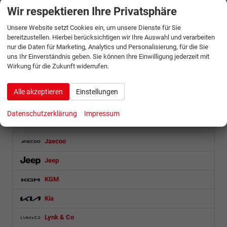
Foton
Wir respektieren Ihre Privatsphäre
Futura
Unsere Website setzt Cookies ein, um unsere Dienste für Sie
bereitzustellen. Hierbei berücksichtigen wir Ihre Auswahl und verarbeiten
Geely
nur die Daten für Marketing, Analytics und Personalisierung, für die Sie
uns Ihr Einverständnis geben. Sie können Ihre Einwilligung jederzeit mit
Honda
Wirkung für die Zukunft widerrufen.
Hyundai
Alle akzeptieren
Einstellungen
Isuzu
Datenschutzerklärung
Impressum
Iveco
Jaecoo
Jeep
KGM
Kia
Lynk & Co