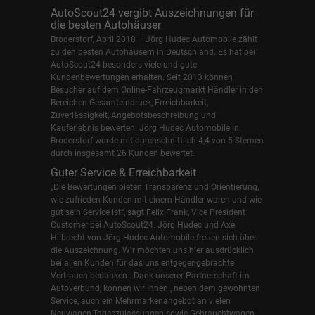
AutoScout24 vergibt Auszeichnungen für
die besten Autohäuser
Broderstorf, April 2018 – Jörg Hudec Automobile zählt
zu den besten Autohäusern in Deutschland. Es hat bei
AutoScout24 besonders viele und gute
Kundenbewertungen erhalten. Seit 2013 können
Besucher auf dem Online-Fahrzeugmarkt Händler in den
Bereichen Gesamteindruck, Erreichbarkeit,
Zuverlässigkeit, Angebotsbeschreibung und
Kauferlebnis bewerten. Jörg Hudec Automobile in
Broderstorf wurde mit durchschnittlich 4,4 von 5 Sternen
durch insgesamt 26 Kunden bewertet.
Guter Service & Erreichbarkeit
„Die Bewertungen bieten Transparenz und Orientierung,
wie zufrieden Kunden mit einem Händler waren und wie
gut sein Service ist“, sagt Felix Frank, Vice President
Customer bei AutoScout24.
Jörg Hudec und Axel
Hilbrecht
von Jörg Hudec Automobile freuen sich über
die Auszeichnung. Wir möchten uns hier ausdrücklich
bei allen Kunden für das uns entgegengebrachte
Vertrauen bedanken . Dank unserer Partnerschaft im
Autoverbund, können wir Ihnen , neben dem gewohnten
Service, auch ein Mehrmarkenangebot an vielen
Neuwagen,Tageszulassungen sowie Gebrauchtwagen