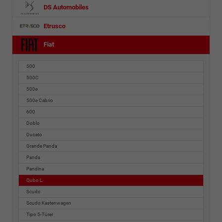
DS Automobiles
Etrusco
Fiat
500
500C
500e
500e Cabrio
600
Doblo
Ducato
Grande Panda
Panda
Pandina
Qubo L
Scudo
Scudo Kastenwagen
Tipo 5-Türer