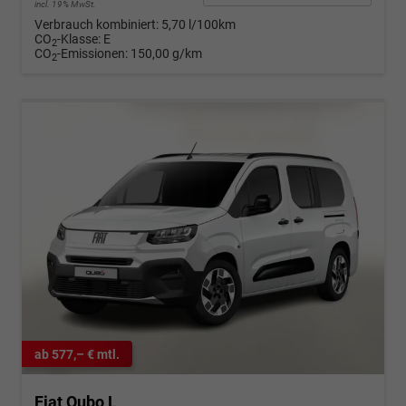
incl. 19% MwSt.
Verbrauch kombiniert:
5,70 l/100km
CO
-Klasse:
E
2
CO
-Emissionen:
150,00 g/km
2
ab 577,– € mtl.
Fiat Qubo L