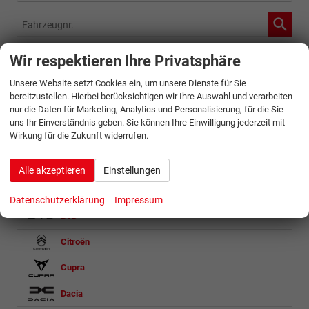
Fahrzeugnr.
Wir respektieren Ihre Privatsphäre
Abarth
Unsere Website setzt Cookies ein, um unsere Dienste für Sie
Alfa Romeo
bereitzustellen. Hierbei berücksichtigen wir Ihre Auswahl und verarbeiten
nur die Daten für Marketing, Analytics und Personalisierung, für die Sie
Audi
uns Ihr Einverständnis geben. Sie können Ihre Einwilligung jederzeit mit
Wirkung für die Zukunft widerrufen.
Baic
Bentley
Alle akzeptieren
Einstellungen
BMW
Datenschutzerklärung
Impressum
BYD
Citroën
Cupra
Dacia