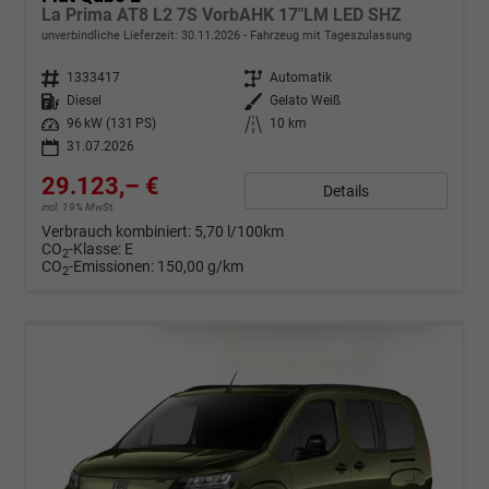
La Prima AT8 L2 7S VorbAHK 17"LM LED SHZ
unverbindliche Lieferzeit:
30.11.2026
Fahrzeug mit Tageszulassung
Fahrzeugnr.
1333417
Getriebe
Automatik
Kraftstoff
Diesel
Außenfarbe
Gelato Weiß
Leistung
96 kW (131 PS)
Kilometerstand
10 km
31.07.2026
29.123,– €
Details
incl. 19% MwSt.
Verbrauch kombiniert:
5,70 l/100km
CO
-Klasse:
E
2
CO
-Emissionen:
150,00 g/km
2