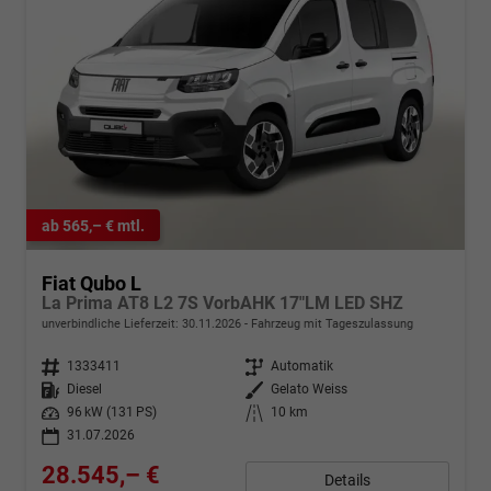
ab 565,– € mtl.
Fiat Qubo L
La Prima AT8 L2 7S VorbAHK 17"LM LED SHZ
unverbindliche Lieferzeit:
30.11.2026
Fahrzeug mit Tageszulassung
Fahrzeugnr.
1333411
Getriebe
Automatik
Kraftstoff
Diesel
Außenfarbe
Gelato Weiss
Leistung
96 kW (131 PS)
Kilometerstand
10 km
31.07.2026
28.545,– €
Details