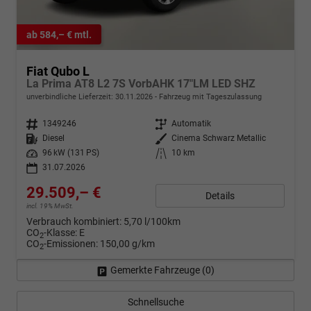
ab 584,– € mtl.
Fiat Qubo L
La Prima AT8 L2 7S VorbAHK 17"LM LED SHZ
unverbindliche Lieferzeit:
30.11.2026
Fahrzeug mit Tageszulassung
Fahrzeugnr.
1349246
Getriebe
Automatik
Kraftstoff
Diesel
Außenfarbe
Cinema Schwarz Metallic
Leistung
96 kW (131 PS)
Kilometerstand
10 km
31.07.2026
29.509,– €
Details
incl. 19% MwSt.
Verbrauch kombiniert:
5,70 l/100km
CO
-Klasse:
E
2
CO
-Emissionen:
150,00 g/km
2
Gemerkte Fahrzeuge (
0
)
Schnellsuche