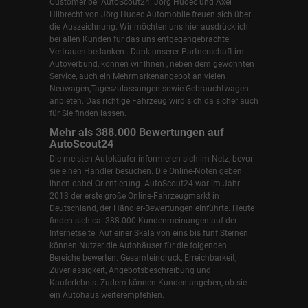
Customer bei AutoScout24.
Jörg Hudec und Axel
Hilbrecht
von Jörg Hudec Automobile freuen sich über
die Auszeichnung. Wir möchten uns hier ausdrücklich
bei allen Kunden für das uns entgegengebrachte
Vertrauen bedanken . Dank unserer Partnerschaft im
Autoverbund, können wir Ihnen , neben dem gewohnten
Service, auch ein Mehrmarkenangebot an vielen
Neuwagen,Tageszulassungen sowie Gebrauchtwagen
anbieten. Das richtige Fahrzeug wird sich da sicher auch
für Sie finden lassen.
Mehr als 388.000 Bewertungen auf
AutoScout24
Die meisten Autokäufer informieren sich im Netz, bevor
sie einen Händler besuchen. Die Online-Noten geben
ihnen dabei Orientierung. AutoScout24 war im Jahr
2013 der erste große Online-Fahrzeugmarkt in
Deutschland, der Händler-Bewertungen einführte. Heute
finden sich ca. 388.000 Kundenmeinungen auf der
Internetseite. Auf einer Skala von eins bis fünf Sternen
können Nutzer die Autohäuser für die folgenden
Bereiche bewerten: Gesamteindruck, Erreichbarkeit,
Zuverlässigkeit, Angebotsbeschreibung und
Kauferlebnis. Zudem können Kunden angeben, ob sie
ein Autohaus weiterempfehlen.