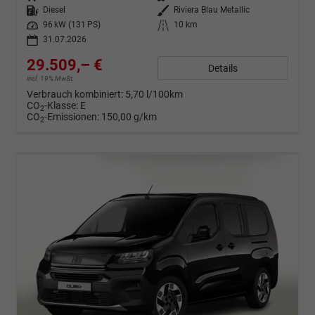
Kraftstoff
Diesel
Außenfarbe
Riviera Blau Metallic
Leistung
96 kW (131 PS)
Kilometerstand
10 km
31.07.2026
29.509,– €
Details
incl. 19% MwSt.
Verbrauch kombiniert:
5,70 l/100km
CO
-Klasse:
E
2
CO
-Emissionen:
150,00 g/km
2