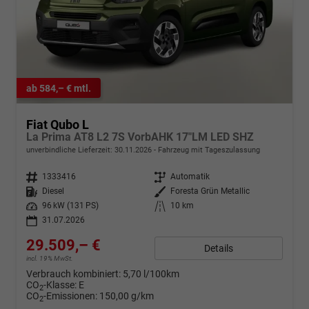
ab 584,– € mtl.
Fiat Qubo L
La Prima AT8 L2 7S VorbAHK 17"LM LED SHZ
unverbindliche Lieferzeit:
30.11.2026
Fahrzeug mit Tageszulassung
Fahrzeugnr.
1333416
Getriebe
Automatik
Kraftstoff
Diesel
Außenfarbe
Foresta Grün Metallic
Leistung
96 kW (131 PS)
Kilometerstand
10 km
31.07.2026
29.509,– €
Details
incl. 19% MwSt.
Verbrauch kombiniert:
5,70 l/100km
CO
-Klasse:
E
2
CO
-Emissionen:
150,00 g/km
2