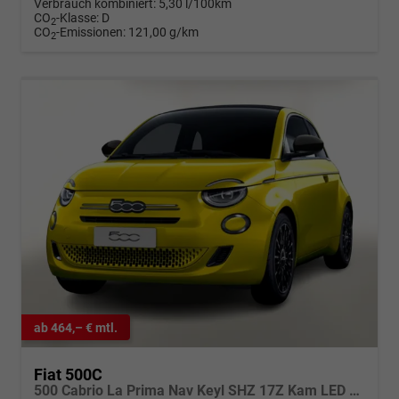
Verbrauch kombiniert:
5,30 l/100km
CO
-Klasse:
D
2
CO
-Emissionen:
121,00 g/km
2
ab 464,– € mtl.
Fiat 500C
500 Cabrio La Prima Nav Keyl SHZ 17Z Kam LED Car