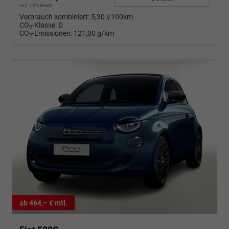
incl. 19% MwSt.
Verbrauch kombiniert:
5,30 l/100km
CO
-Klasse:
D
2
CO
-Emissionen:
121,00 g/km
2
ab 464,– € mtl.