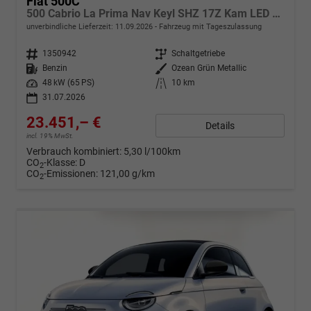
Fiat 500C
500 Cabrio La Prima Nav Keyl SHZ 17Z Kam LED Car
unverbindliche Lieferzeit:
11.09.2026
Fahrzeug mit Tageszulassung
Fahrzeugnr.
1350942
Getriebe
Schaltgetriebe
Kraftstoff
Benzin
Außenfarbe
Ozean Grün Metallic
Leistung
48 kW (65 PS)
Kilometerstand
10 km
31.07.2026
23.451,– €
Details
incl. 19% MwSt.
Verbrauch kombiniert:
5,30 l/100km
CO
-Klasse:
D
2
CO
-Emissionen:
121,00 g/km
2