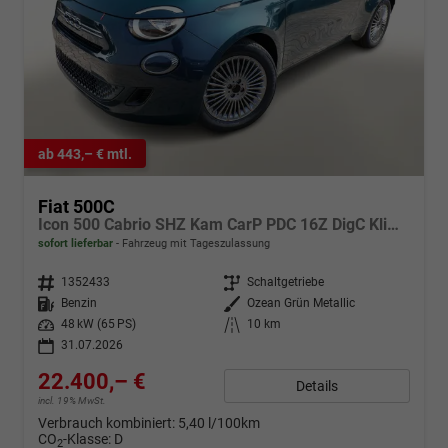
ab 443,– € mtl.
Fiat 500C
Icon 500 Cabrio SHZ Kam CarP PDC 16Z DigC Klimaa
sofort lieferbar
Fahrzeug mit Tageszulassung
Fahrzeugnr.
1352433
Getriebe
Schaltgetriebe
Kraftstoff
Benzin
Außenfarbe
Ozean Grün Metallic
Leistung
48 kW (65 PS)
Kilometerstand
10 km
31.07.2026
22.400,– €
Details
incl. 19% MwSt.
Verbrauch kombiniert:
5,40 l/100km
CO
-Klasse:
D
2