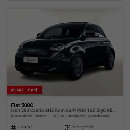
ab 443,– € mtl.
Fiat 500C
Icon 500 Cabrio SHZ Kam CarP PDC 16Z DigC Klimaa
unverbindliche Lieferzeit:
11.09.2026
Fahrzeug mit Tageszulassung
Fahrzeugnr.
1320707
Getriebe
Schaltgetriebe