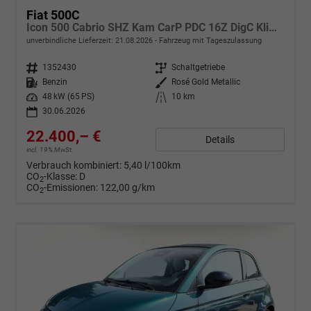
Fiat 500C
Icon 500 Cabrio SHZ Kam CarP PDC 16Z DigC Klimaa
unverbindliche Lieferzeit:
21.08.2026
Fahrzeug mit Tageszulassung
Fahrzeugnr.
1352430
Getriebe
Schaltgetriebe
Kraftstoff
Benzin
Außenfarbe
Rosé Gold Metallic
Leistung
48 kW (65 PS)
Kilometerstand
10 km
30.06.2026
22.400,– €
Details
incl. 19% MwSt.
Verbrauch kombiniert:
5,40 l/100km
CO
-Klasse:
D
2
CO
-Emissionen:
122,00 g/km
2