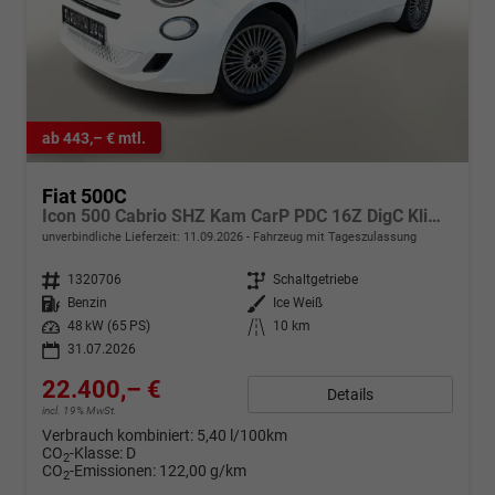
ab 443,– € mtl.
Fiat 500C
Icon 500 Cabrio SHZ Kam CarP PDC 16Z DigC Klimaa
unverbindliche Lieferzeit:
11.09.2026
Fahrzeug mit Tageszulassung
Fahrzeugnr.
1320706
Getriebe
Schaltgetriebe
Kraftstoff
Benzin
Außenfarbe
Ice Weiß
Leistung
48 kW (65 PS)
Kilometerstand
10 km
31.07.2026
22.400,– €
Details
incl. 19% MwSt.
Verbrauch kombiniert:
5,40 l/100km
CO
-Klasse:
D
2
CO
-Emissionen:
122,00 g/km
2