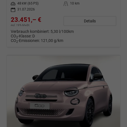
Leistung
48 kW (65 PS)
Kilometerstand
10 km
31.07.2026
23.451,– €
Details
incl. 19% MwSt.
Verbrauch kombiniert:
5,30 l/100km
CO
-Klasse:
D
2
CO
-Emissionen:
121,00 g/km
2