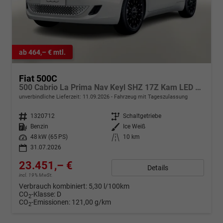
ab 464,– € mtl.
Fiat 500C
500 Cabrio La Prima Nav Keyl SHZ 17Z Kam LED Car
unverbindliche Lieferzeit:
11.09.2026
Fahrzeug mit Tageszulassung
Fahrzeugnr.
1320712
Getriebe
Schaltgetriebe
Kraftstoff
Benzin
Außenfarbe
Ice Weiß
Leistung
48 kW (65 PS)
Kilometerstand
10 km
31.07.2026
23.451,– €
Details
incl. 19% MwSt.
Verbrauch kombiniert:
5,30 l/100km
CO
-Klasse:
D
2
CO
-Emissionen:
121,00 g/km
2