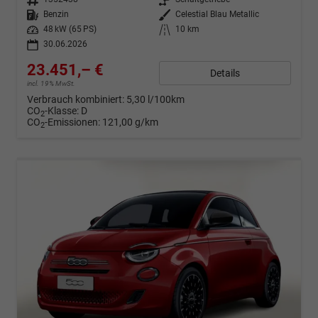
Kraftstoff
Benzin
Außenfarbe
Celestial Blau Metallic
Leistung
48 kW (65 PS)
Kilometerstand
10 km
30.06.2026
23.451,– €
Details
incl. 19% MwSt.
Verbrauch kombiniert:
5,30 l/100km
CO
-Klasse:
D
2
CO
-Emissionen:
121,00 g/km
2