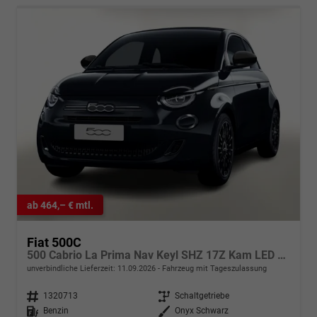
ab 464,– € mtl.
Fiat 500C
500 Cabrio La Prima Nav Keyl SHZ 17Z Kam LED Car
unverbindliche Lieferzeit:
11.09.2026
Fahrzeug mit Tageszulassung
Fahrzeugnr.
1320713
Getriebe
Schaltgetriebe
Kraftstoff
Benzin
Außenfarbe
Onyx Schwarz