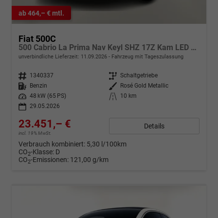
ab 464,– € mtl.
Fiat 500C
500 Cabrio La Prima Nav Keyl SHZ 17Z Kam LED Car
unverbindliche Lieferzeit:
11.09.2026
Fahrzeug mit Tageszulassung
Fahrzeugnr.
1340337
Getriebe
Schaltgetriebe
Kraftstoff
Benzin
Außenfarbe
Rosé Gold Metallic
Leistung
48 kW (65 PS)
Kilometerstand
10 km
29.05.2026
23.451,– €
Details
incl. 19% MwSt.
Verbrauch kombiniert:
5,30 l/100km
CO
-Klasse:
D
2
CO
-Emissionen:
121,00 g/km
2