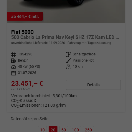
ab 464,– € mtl.
Fiat 500C
500 Cabrio La Prima Nav Keyl SHZ 17Z Kam LED Car
unverbindliche Lieferzeit:
11.09.2026
Fahrzeug mit Tageszulassung
Fahrzeugnr.
1354290
Getriebe
Schaltgetriebe
Kraftstoff
Benzin
Außenfarbe
Passione Rot
Leistung
48 kW (65 PS)
Kilometerstand
10 km
31.07.2026
23.451,– €
Details
incl. 19% MwSt.
Verbrauch kombiniert:
5,30 l/100km
CO
-Klasse:
D
2
CO
-Emissionen:
121,00 g/km
2
Datensätze pro Seite:
10
20
50
100
250