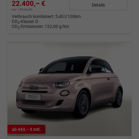
22.400,– €
Details
incl. 19% MwSt.
Verbrauch kombiniert:
5,40 l/100km
CO
-Klasse:
D
2
CO
-Emissionen:
122,00 g/km
2
ab 443,– € mtl.