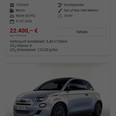
Fahrzeugnr.
1352434
Getriebe
Schaltgetriebe
Kraftstoff
Benzin
Außenfarbe
Sun of Italy Gelb Metallic
Leistung
48 kW (65 PS)
Kilometerstand
10 km
31.07.2026
22.400,– €
Details
incl. 19% MwSt.
Verbrauch kombiniert:
5,40 l/100km
CO
-Klasse:
D
2
CO
-Emissionen:
122,00 g/km
2