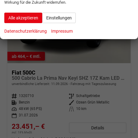
Wirkung für die Zukunft widerrufen.
Alle akzeptieren
Einstellungen
Datenschutzerklärung
Impressum
ab 464,– € mtl.
Fiat 500C
500 Cabrio La Prima Nav Keyl SHZ 17Z Kam LED Car
unverbindliche Lieferzeit:
11.09.2026
Fahrzeug mit Tageszulassung
Fahrzeugnr.
1320710
Getriebe
Schaltgetriebe
Kraftstoff
Benzin
Außenfarbe
Ozean Grün Metallic
Leistung
48 kW (65 PS)
Kilometerstand
10 km
31.07.2026
23.451,– €
Details
incl. 19% MwSt.