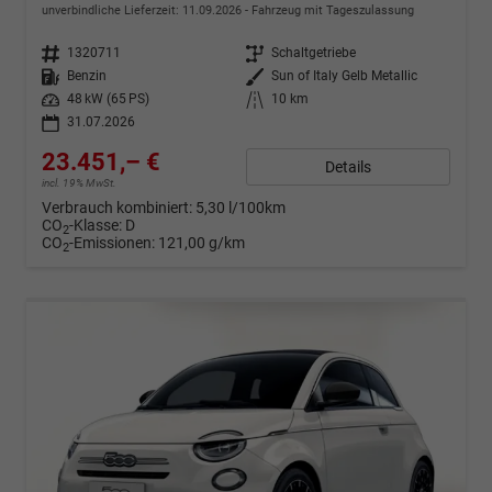
unverbindliche Lieferzeit:
11.09.2026
Fahrzeug mit Tageszulassung
Fahrzeugnr.
1320711
Getriebe
Schaltgetriebe
Kraftstoff
Benzin
Außenfarbe
Sun of Italy Gelb Metallic
Leistung
48 kW (65 PS)
Kilometerstand
10 km
31.07.2026
23.451,– €
Details
incl. 19% MwSt.
Verbrauch kombiniert:
5,30 l/100km
CO
-Klasse:
D
2
CO
-Emissionen:
121,00 g/km
2