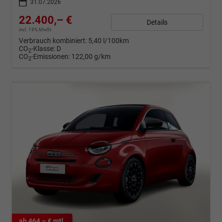
31.07.2026
22.400,– €
Details
incl. 19% MwSt.
Verbrauch kombiniert:
5,40 l/100km
CO
-Klasse:
D
2
CO
-Emissionen:
122,00 g/km
2
ab 464,– € mtl.