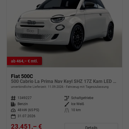
ab 464,– € mtl.
Fiat 500C
500 Cabrio La Prima Nav Keyl SHZ 17Z Kam LED Car
unverbindliche Lieferzeit:
11.09.2026
Fahrzeug mit Tageszulassung
Fahrzeugnr.
1349227
Getriebe
Schaltgetriebe
Kraftstoff
Benzin
Außenfarbe
Ice Weiß
Leistung
48 kW (65 PS)
Kilometerstand
10 km
31.07.2026
23.451,– €
Details