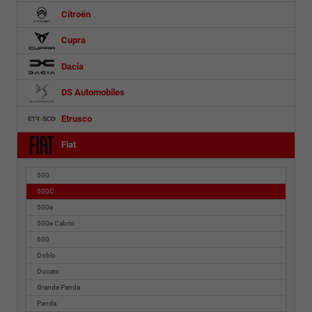
Citroën
Cupra
Dacia
DS Automobiles
Etrusco
Fiat
500
500C
500e
500e Cabrio
600
Doblo
Ducato
Grande Panda
Panda