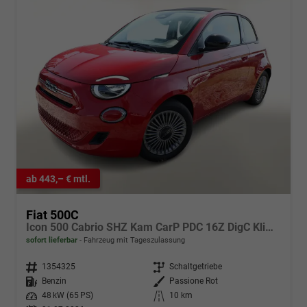
ab 443,– € mtl.
Fiat 500C
Icon 500 Cabrio SHZ Kam CarP PDC 16Z DigC Klimaa
sofort lieferbar
Fahrzeug mit Tageszulassung
Fahrzeugnr.
1354325
Getriebe
Schaltgetriebe
Kraftstoff
Benzin
Außenfarbe
Passione Rot
Leistung
48 kW (65 PS)
Kilometerstand
10 km