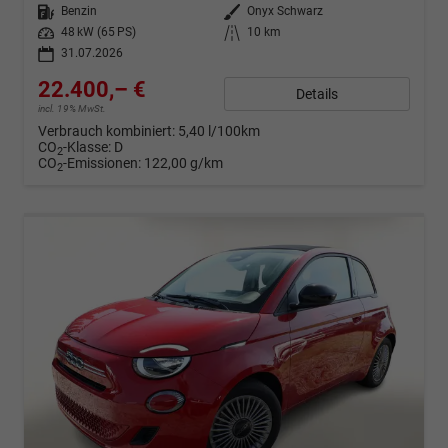
Kraftstoff
Benzin
Außenfarbe
Onyx Schwarz
Leistung
48 kW (65 PS)
Kilometerstand
10 km
31.07.2026
22.400,– €
Details
incl. 19% MwSt.
Verbrauch kombiniert:
5,40 l/100km
CO
-Klasse:
D
2
CO
-Emissionen:
122,00 g/km
2