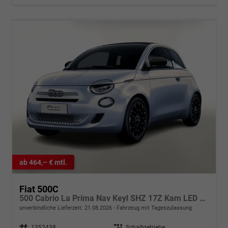
ab 464,– € mtl.
Fiat 500C
500 Cabrio La Prima Nav Keyl SHZ 17Z Kam LED Car
unverbindliche Lieferzeit:
21.08.2026
Fahrzeug mit Tageszulassung
Fahrzeugnr.
1352438
Getriebe
Schaltgetriebe