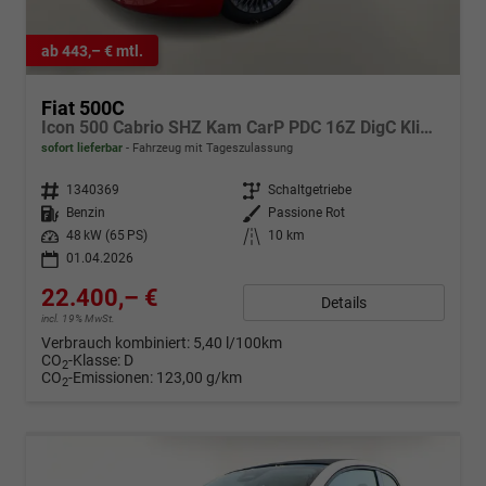
ab 443,– € mtl.
Fiat 500C
Icon 500 Cabrio SHZ Kam CarP PDC 16Z DigC Klimaa
sofort lieferbar
Fahrzeug mit Tageszulassung
Fahrzeugnr.
1340369
Getriebe
Schaltgetriebe
Kraftstoff
Benzin
Außenfarbe
Passione Rot
Leistung
48 kW (65 PS)
Kilometerstand
10 km
01.04.2026
22.400,– €
Details
incl. 19% MwSt.
Verbrauch kombiniert:
5,40 l/100km
CO
-Klasse:
D
2
CO
-Emissionen:
123,00 g/km
2