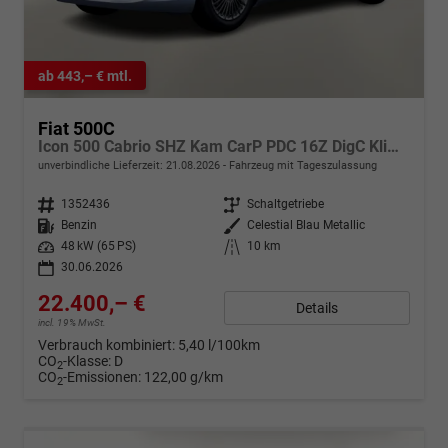
ab 443,– € mtl.
Fiat 500C
Icon 500 Cabrio SHZ Kam CarP PDC 16Z DigC Klimaa
unverbindliche Lieferzeit:
21.08.2026
Fahrzeug mit Tageszulassung
Fahrzeugnr.
1352436
Getriebe
Schaltgetriebe
Kraftstoff
Benzin
Außenfarbe
Celestial Blau Metallic
Leistung
48 kW (65 PS)
Kilometerstand
10 km
30.06.2026
22.400,– €
Details
incl. 19% MwSt.
Verbrauch kombiniert:
5,40 l/100km
CO
-Klasse:
D
2
CO
-Emissionen:
122,00 g/km
2