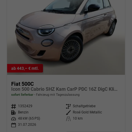
ab 443,– € mtl.
Fiat 500C
Icon 500 Cabrio SHZ Kam CarP PDC 16Z DigC Klimaa
sofort lieferbar
Fahrzeug mit Tageszulassung
Fahrzeugnr.
1352429
Getriebe
Schaltgetriebe
Kraftstoff
Benzin
Außenfarbe
Rosé Gold Metallic
Leistung
48 kW (65 PS)
Kilometerstand
10 km
31.07.2026