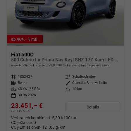
ab 464,– € mtl.
Fiat 500C
500 Cabrio La Prima Nav Keyl SHZ 17Z Kam LED Car
unverbindliche Lieferzeit:
21.08.2026
Fahrzeug mit Tageszulassung
Fahrzeugnr.
1352437
Getriebe
Schaltgetriebe
Kraftstoff
Benzin
Außenfarbe
Celestial Blau Metallic
Leistung
48 kW (65 PS)
Kilometerstand
10 km
30.06.2026
23.451,– €
Details
incl. 19% MwSt.
Verbrauch kombiniert:
5,30 l/100km
CO
-Klasse:
D
2
CO
-Emissionen:
121,00 g/km
2