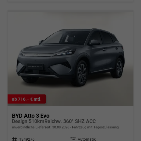
ab 716,– € mtl.
BYD Atto 3 Evo
Design 510kmReichw. 360° SHZ ACC
unverbindliche Lieferzeit:
30.09.2026
Fahrzeug mit Tageszulassung
Fahrzeugnr.
1349276
Getriebe
Automatik