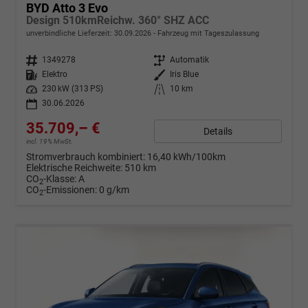
BYD Atto 3 Evo
Design 510kmReichw. 360° SHZ ACC
unverbindliche Lieferzeit:
30.09.2026
Fahrzeug mit Tageszulassung
Fahrzeugnr.
1349278
Getriebe
Automatik
Kraftstoff
Elektro
Außenfarbe
Iris Blue
Leistung
230 kW (313 PS)
Kilometerstand
10 km
30.06.2026
35.709,– €
Details
incl. 19% MwSt.
Stromverbrauch kombiniert:
16,40 kWh/100km
Elektrische Reichweite:
510 km
CO
-Klasse:
A
2
CO
-Emissionen:
0 g/km
2