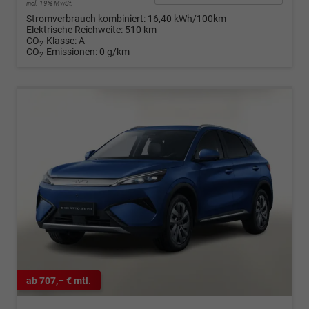
incl. 19% MwSt.
Stromverbrauch kombiniert:
16,40 kWh/100km
Elektrische Reichweite:
510 km
CO
-Klasse:
A
2
CO
-Emissionen:
0 g/km
2
ab 707,– € mtl.