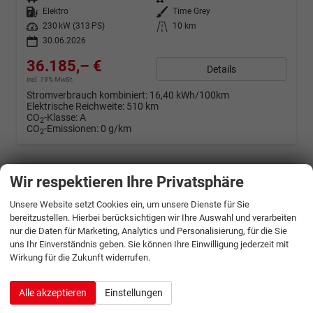
Kraftstoff
Elektro
Außenfarbe
Time Grey
Leistung
230 kW (313 PS)
Kilometerstand
10 km
30.06.2026
36.185,– €
Details
incl. 19% MwSt.
Stromverbrauch kombiniert:
16,40 kWh/100km
Elektrische Reichweite:
510 km
CO
-Klasse:
A
2
CO
-Emissionen:
0 g/km
2
Wir respektieren Ihre Privatsphäre
Unsere Website setzt Cookies ein, um unsere Dienste für Sie
bereitzustellen. Hierbei berücksichtigen wir Ihre Auswahl und verarbeiten
nur die Daten für Marketing, Analytics und Personalisierung, für die Sie
uns Ihr Einverständnis geben. Sie können Ihre Einwilligung jederzeit mit
Wirkung für die Zukunft widerrufen.
Alle akzeptieren
Einstellungen