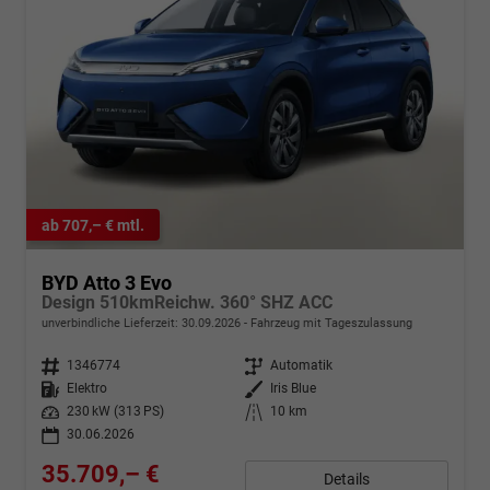
ab 707,– € mtl.
BYD Atto 3 Evo
Design 510kmReichw. 360° SHZ ACC
unverbindliche Lieferzeit:
30.09.2026
Fahrzeug mit Tageszulassung
Fahrzeugnr.
1346774
Getriebe
Automatik
Kraftstoff
Elektro
Außenfarbe
Iris Blue
Leistung
230 kW (313 PS)
Kilometerstand
10 km
30.06.2026
35.709,– €
Details