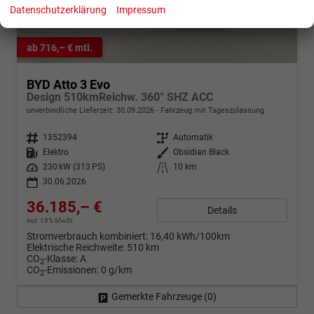
Datenschutzerklärung
Impressum
ab 716,– € mtl.
BYD Atto 3 Evo
Design 510kmReichw. 360° SHZ ACC
unverbindliche Lieferzeit:
30.09.2026
Fahrzeug mit Tageszulassung
Fahrzeugnr.
1352394
Getriebe
Automatik
Kraftstoff
Elektro
Außenfarbe
Obsidian Black
Leistung
230 kW (313 PS)
Kilometerstand
10 km
30.06.2026
36.185,– €
Details
incl. 19% MwSt.
Stromverbrauch kombiniert:
16,40 kWh/100km
Elektrische Reichweite:
510 km
CO
-Klasse:
A
2
CO
-Emissionen:
0 g/km
2
Gemerkte Fahrzeuge (
0
)