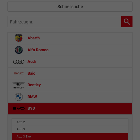
Schnellsuche
Fahrzeugnr.
Abarth
Alfa Romeo
Audi
Baic
Bentley
BMW
BYD
Atto 2
Atto 3
Atto 3 Evo