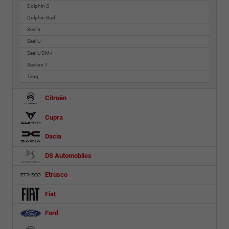
Dolphin G
Dolphin Surf
Seal 6
Seal U
Seal U DM-i
Sealion 7
Tang
Citroën
Cupra
Dacia
DS Automobiles
Etrusco
Fiat
Ford