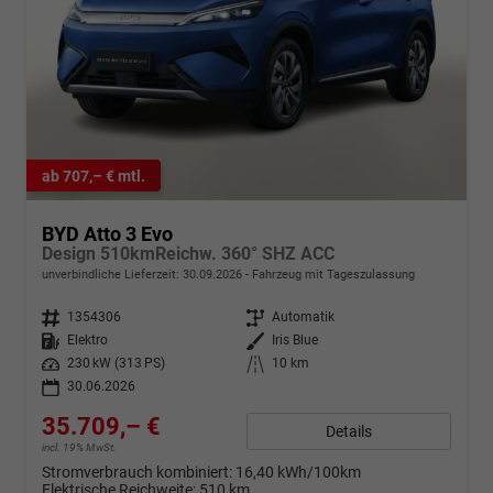
ab 707,– € mtl.
BYD Atto 3 Evo
Design 510kmReichw. 360° SHZ ACC
unverbindliche Lieferzeit:
30.09.2026
Fahrzeug mit Tageszulassung
Fahrzeugnr.
1354306
Getriebe
Automatik
Kraftstoff
Elektro
Außenfarbe
Iris Blue
Leistung
230 kW (313 PS)
Kilometerstand
10 km
30.06.2026
35.709,– €
Details
incl. 19% MwSt.
Stromverbrauch kombiniert:
16,40 kWh/100km
Elektrische Reichweite:
510 km