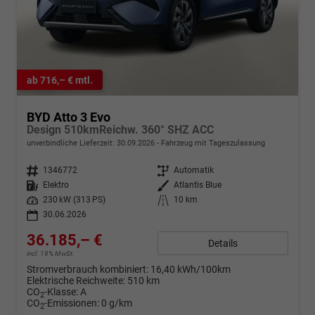
ab 716,– € mtl.
BYD Atto 3 Evo
Design 510kmReichw. 360° SHZ ACC
unverbindliche Lieferzeit:
30.09.2026
Fahrzeug mit Tageszulassung
Fahrzeugnr.
1346772
Getriebe
Automatik
Kraftstoff
Elektro
Außenfarbe
Atlantis Blue
Leistung
230 kW (313 PS)
Kilometerstand
10 km
30.06.2026
36.185,– €
Details
incl. 19% MwSt.
Stromverbrauch kombiniert:
16,40 kWh/100km
Elektrische Reichweite:
510 km
CO
-Klasse:
A
2
CO
-Emissionen:
0 g/km
2