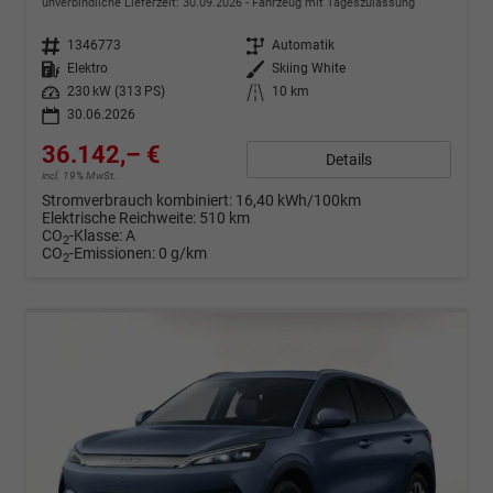
unverbindliche Lieferzeit:
30.09.2026
Fahrzeug mit Tageszulassung
Fahrzeugnr.
1346773
Getriebe
Automatik
Kraftstoff
Elektro
Außenfarbe
Skiing White
Leistung
230 kW (313 PS)
Kilometerstand
10 km
30.06.2026
36.142,– €
Details
incl. 19% MwSt.
Stromverbrauch kombiniert:
16,40 kWh/100km
Elektrische Reichweite:
510 km
CO
-Klasse:
A
2
CO
-Emissionen:
0 g/km
2