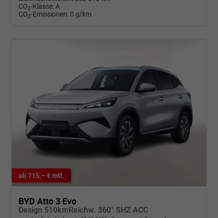
CO
-Klasse:
A
2
CO
-Emissionen:
0 g/km
2
ab 715,– € mtl.
BYD Atto 3 Evo
Design 510kmReichw. 360° SHZ ACC