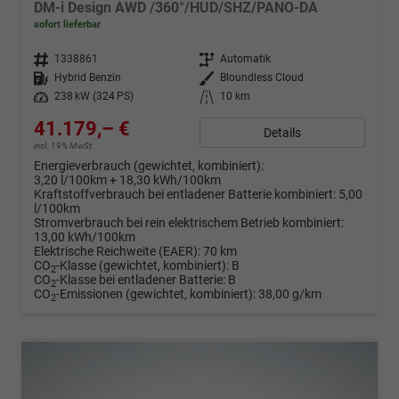
DM-i Design AWD /360°/HUD/SHZ/PANO-DA
sofort lieferbar
Fahrzeugnr.
1338861
Getriebe
Automatik
Kraftstoff
Hybrid Benzin
Außenfarbe
Bloundless Cloud
Leistung
238 kW (324 PS)
Kilometerstand
10 km
41.179,– €
Details
incl. 19% MwSt.
Energieverbrauch (gewichtet, kombiniert):
3,20 l/100km + 18,30 kWh/100km
Kraftstoffverbrauch bei entladener Batterie kombiniert:
5,00
l/100km
Stromverbrauch bei rein elektrischem Betrieb kombiniert:
13,00 kWh/100km
Elektrische Reichweite (EAER):
70 km
CO
-Klasse (gewichtet, kombiniert):
B
2
CO
-Klasse bei entladener Batterie:
B
2
CO
-Emissionen (gewichtet, kombiniert):
38,00 g/km
2