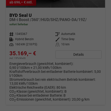
ab 696,– € mtl.
BYD Seal U
DM-i Boost /360°/HUD/SHZ/PANO-DA/19Z/
sofort lieferbar
Fahrzeugnr.
1345367
Getriebe
Automatik
Kraftstoff
Hybrid Benzin
Außenfarbe
Time Grey
Leistung
160 kW (218 PS)
Kilometerstand
10 km
35.169,– €
Details
incl. 19% MwSt.
Energieverbrauch (gewichtet, kombiniert):
0,90 l/100km + 21,00 kWh/100km
Kraftstoffverbrauch bei entladener Batterie kombiniert:
5,00
l/100km
Stromverbrauch bei rein elektrischem Betrieb kombiniert:
13,00 kWh/100km
Elektrische Reichweite (EAER):
80 km
CO
-Klasse (gewichtet, kombiniert):
B
2
CO
-Klasse bei entladener Batterie:
B
2
CO
-Emissionen (gewichtet, kombiniert):
20,00 g/km
2