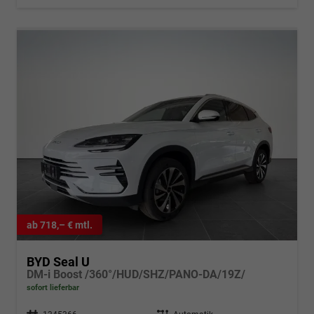
ab 718,– € mtl.
BYD Seal U
DM-i Boost /360°/HUD/SHZ/PANO-DA/19Z/
sofort lieferbar