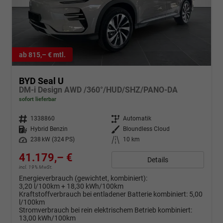
ab 815,– € mtl.
BYD Seal U
DM-i Design AWD /360°/HUD/SHZ/PANO-DA
sofort lieferbar
Fahrzeugnr.
1338860
Getriebe
Automatik
Kraftstoff
Hybrid Benzin
Außenfarbe
Bloundless Cloud
Leistung
238 kW (324 PS)
Kilometerstand
10 km
41.179,– €
Details
incl. 19% MwSt.
Energieverbrauch (gewichtet, kombiniert):
3,20 l/100km + 18,30 kWh/100km
Kraftstoffverbrauch bei entladener Batterie kombiniert:
5,00
l/100km
Stromverbrauch bei rein elektrischem Betrieb kombiniert:
13,00 kWh/100km