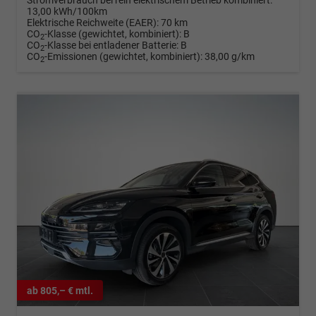
Stromverbrauch bei rein elektrischem Betrieb kombiniert:
13,00 kWh/100km
Elektrische Reichweite (EAER):
70 km
CO
-Klasse (gewichtet, kombiniert):
B
2
CO
-Klasse bei entladener Batterie:
B
2
CO
-Emissionen (gewichtet, kombiniert):
38,00 g/km
2
ab 805,– € mtl.