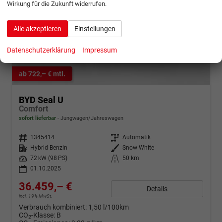
Wirkung für die Zukunft widerrufen.
Alle akzeptieren
Einstellungen
Datenschutzerklärung
Impressum
ab 722,– € mtl.
BYD Seal U
Comfort
sofort lieferbar
Jungwagen/Jahreswagen
Fahrzeugnr.
1345414
Getriebe
Automatik
Kraftstoff
Hybrid Benzin
Außenfarbe
Snow White
Leistung
72 kW (98 PS)
Kilometerstand
50 km
01.10.2025
36.459,– €
Details
incl. 19% MwSt.
Verbrauch kombiniert:
1,50 l/100km
CO
-Klasse:
B
2