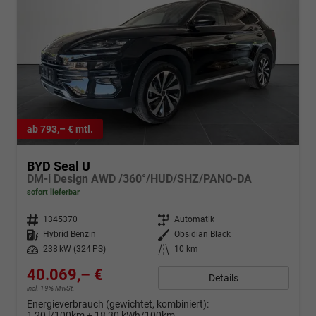
ab 793,– € mtl.
BYD Seal U
DM-i Design AWD /360°/HUD/SHZ/PANO-DA
sofort lieferbar
Fahrzeugnr.
1345370
Getriebe
Automatik
Kraftstoff
Hybrid Benzin
Außenfarbe
Obsidian Black
Leistung
238 kW (324 PS)
Kilometerstand
10 km
40.069,– €
Details
incl. 19% MwSt.
Energieverbrauch (gewichtet, kombiniert):
1,20 l/100km + 18,30 kWh/100km