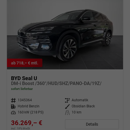
ab 718,– € mtl.
BYD Seal U
DM-i Boost /360°/HUD/SHZ/PANO-DA/19Z/
sofort lieferbar
Fahrzeugnr.
1345364
Getriebe
Automatik
Kraftstoff
Hybrid Benzin
Außenfarbe
Obsidian Black
Leistung
160 kW (218 PS)
Kilometerstand
10 km
36.269,– €
Details
incl. 19% MwSt.