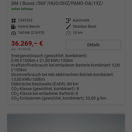
DM-i Boost /360°/HUD/SHZ/PANO-DA/19Z/
sofort lieferbar
Fahrzeugnr.
1345363
Getriebe
Automatik
Kraftstoff
Hybrid Benzin
Außenfarbe
Obsidian Black
Leistung
160 kW (218 PS)
Kilometerstand
10 km
36.269,– €
Details
incl. 19% MwSt.
Energieverbrauch (gewichtet, kombiniert):
0,90 l/100km + 21,00 kWh/100km
Kraftstoffverbrauch bei entladener Batterie kombiniert:
5,00
l/100km
Stromverbrauch bei rein elektrischem Betrieb kombiniert:
13,00 kWh/100km
Elektrische Reichweite (EAER):
80 km
CO
-Klasse (gewichtet, kombiniert):
B
2
CO
-Klasse bei entladener Batterie:
B
2
CO
-Emissionen (gewichtet, kombiniert):
20,00 g/km
2