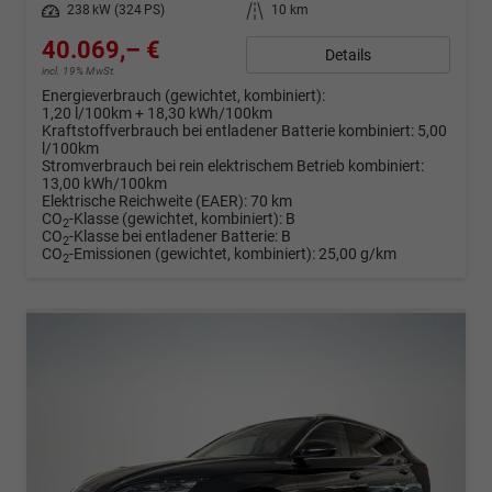
Leistung
238 kW (324 PS)
Kilometerstand
10 km
40.069,– €
Details
incl. 19% MwSt.
Energieverbrauch (gewichtet, kombiniert):
1,20 l/100km + 18,30 kWh/100km
Kraftstoffverbrauch bei entladener Batterie kombiniert:
5,00
l/100km
Stromverbrauch bei rein elektrischem Betrieb kombiniert:
13,00 kWh/100km
Elektrische Reichweite (EAER):
70 km
CO
-Klasse (gewichtet, kombiniert):
B
2
CO
-Klasse bei entladener Batterie:
B
2
CO
-Emissionen (gewichtet, kombiniert):
25,00 g/km
2