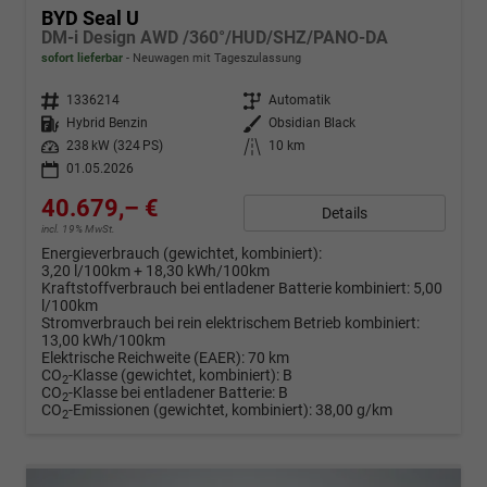
BYD Seal U
DM-i Design AWD /360°/HUD/SHZ/PANO-DA
sofort lieferbar
Neuwagen mit Tageszulassung
Fahrzeugnr.
1336214
Getriebe
Automatik
Kraftstoff
Hybrid Benzin
Außenfarbe
Obsidian Black
Leistung
238 kW (324 PS)
Kilometerstand
10 km
01.05.2026
40.679,– €
Details
incl. 19% MwSt.
Energieverbrauch (gewichtet, kombiniert):
3,20 l/100km + 18,30 kWh/100km
Kraftstoffverbrauch bei entladener Batterie kombiniert:
5,00
l/100km
Stromverbrauch bei rein elektrischem Betrieb kombiniert:
13,00 kWh/100km
Elektrische Reichweite (EAER):
70 km
CO
-Klasse (gewichtet, kombiniert):
B
2
CO
-Klasse bei entladener Batterie:
B
2
CO
-Emissionen (gewichtet, kombiniert):
38,00 g/km
2