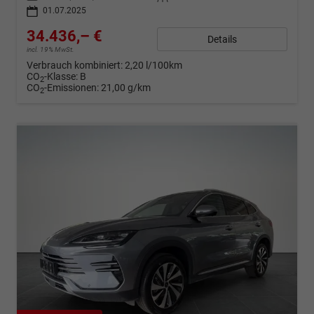
01.07.2025
34.436,– €
Details
incl. 19% MwSt.
Verbrauch kombiniert:
2,20 l/100km
CO
-Klasse:
B
2
CO
-Emissionen:
21,00 g/km
2