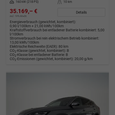
Leistung
160 kW (218 PS)
Kilometerstand
10 km
35.169,– €
Details
incl. 19% MwSt.
Energieverbrauch (gewichtet, kombiniert):
0,90 l/100km + 21,00 kWh/100km
Kraftstoffverbrauch bei entladener Batterie kombiniert:
5,00
l/100km
Stromverbrauch bei rein elektrischem Betrieb kombiniert:
13,00 kWh/100km
Elektrische Reichweite (EAER):
80 km
CO
-Klasse (gewichtet, kombiniert):
B
2
CO
-Klasse bei entladener Batterie:
B
2
CO
-Emissionen (gewichtet, kombiniert):
20,00 g/km
2