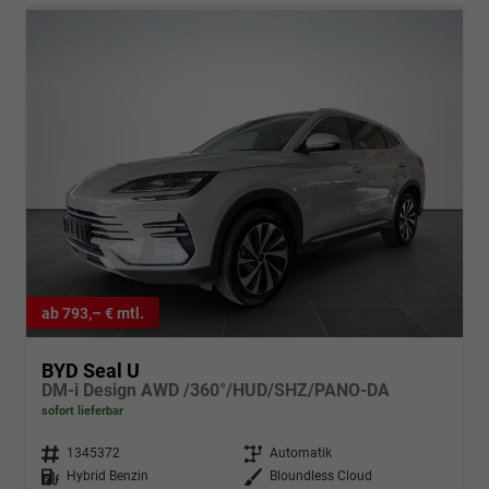
ab 793,– € mtl.
BYD Seal U
DM-i Design AWD /360°/HUD/SHZ/PANO-DA
sofort lieferbar
Fahrzeugnr.
1345372
Getriebe
Automatik
Kraftstoff
Hybrid Benzin
Außenfarbe
Bloundless Cloud