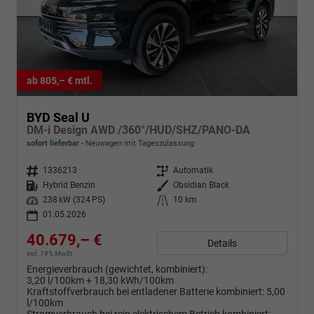
ab 805,– € mtl.
BYD Seal U
DM-i Design AWD /360°/HUD/SHZ/PANO-DA
sofort lieferbar
Neuwagen mit Tageszulassung
Fahrzeugnr.
1336213
Getriebe
Automatik
Kraftstoff
Hybrid Benzin
Außenfarbe
Obsidian Black
Leistung
238 kW (324 PS)
Kilometerstand
10 km
01.05.2026
40.679,– €
Details
incl. 19% MwSt.
Energieverbrauch (gewichtet, kombiniert):
3,20 l/100km + 18,30 kWh/100km
Kraftstoffverbrauch bei entladener Batterie kombiniert:
5,00
l/100km