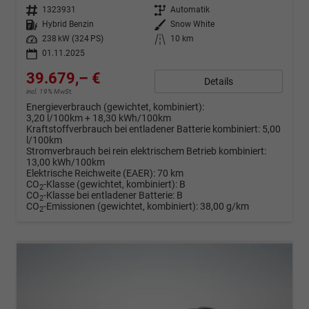
Fahrzeugnr.
1323931
Getriebe
Automatik
Kraftstoff
Hybrid Benzin
Außenfarbe
Snow White
Leistung
238 kW (324 PS)
Kilometerstand
10 km
01.11.2025
39.679,– €
Details
incl. 19% MwSt.
Energieverbrauch (gewichtet, kombiniert):
3,20 l/100km + 18,30 kWh/100km
Kraftstoffverbrauch bei entladener Batterie kombiniert:
5,00
l/100km
Stromverbrauch bei rein elektrischem Betrieb kombiniert:
13,00 kWh/100km
Elektrische Reichweite (EAER):
70 km
CO
-Klasse (gewichtet, kombiniert):
B
2
CO
-Klasse bei entladener Batterie:
B
2
CO
-Emissionen (gewichtet, kombiniert):
38,00 g/km
2