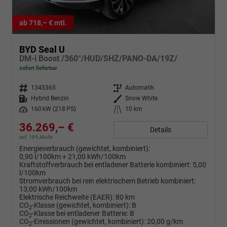
ab 718,– € mtl.
BYD Seal U
DM-i Boost /360°/HUD/SHZ/PANO-DA/19Z/
sofort lieferbar
Fahrzeugnr.
1345365
Getriebe
Automatik
Kraftstoff
Hybrid Benzin
Außenfarbe
Snow White
Leistung
160 kW (218 PS)
Kilometerstand
10 km
36.269,– €
Details
incl. 19% MwSt.
Energieverbrauch (gewichtet, kombiniert):
0,90 l/100km + 21,00 kWh/100km
Kraftstoffverbrauch bei entladener Batterie kombiniert:
5,00
l/100km
Stromverbrauch bei rein elektrischem Betrieb kombiniert:
13,00 kWh/100km
Elektrische Reichweite (EAER):
80 km
CO
-Klasse (gewichtet, kombiniert):
B
2
CO
-Klasse bei entladener Batterie:
B
2
CO
-Emissionen (gewichtet, kombiniert):
20,00 g/km
2