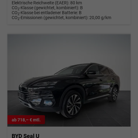
Elektrische Reichweite (EAER):
80 km
CO
-Klasse (gewichtet, kombiniert):
B
2
CO
-Klasse bei entladener Batterie:
B
2
CO
-Emissionen (gewichtet, kombiniert):
20,00 g/km
2
ab 718,– € mtl.
BYD Seal U