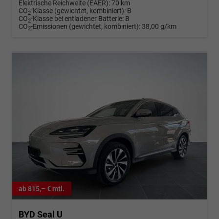
Elektrische Reichweite (EAER):
70 km
CO
-Klasse (gewichtet, kombiniert):
B
2
CO
-Klasse bei entladener Batterie:
B
2
CO
-Emissionen (gewichtet, kombiniert):
38,00 g/km
2
ab 815,– € mtl.
BYD Seal U