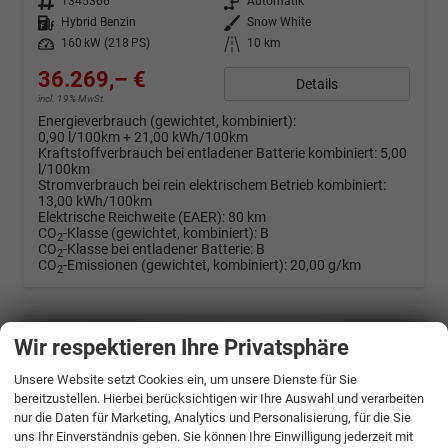
Fahrzeugnr.
1345366
Getriebe
Automatik
Kraftstoff
Hybrid Benzin
Außenfarbe
Snow White
Leistung
160 kW (218 PS)
Kilometerstand
10 km
36.269,– €
Details
incl. 19% MwSt.
Energieverbrauch (gewichtet, kombiniert):
0,90 l/100km + 21,00 kWh/100km
Kraftstoffverbrauch bei entladener Batterie kombiniert:
5,00
l/100km
Stromverbrauch bei rein elektrischem Betrieb kombiniert:
13,00 kWh/100km
Elektrische Reichweite (EAER):
80 km
CO
-Klasse (gewichtet, kombiniert):
B
2
CO
-Klasse bei entladener Batterie:
B
2
CO
-Emissionen (gewichtet, kombiniert):
20,00 g/km
2
Wir respektieren Ihre Privatsphäre
Unsere Website setzt Cookies ein, um unsere Dienste für Sie
bereitzustellen. Hierbei berücksichtigen wir Ihre Auswahl und verarbeiten
nur die Daten für Marketing, Analytics und Personalisierung, für die Sie
uns Ihr Einverständnis geben. Sie können Ihre Einwilligung jederzeit mit