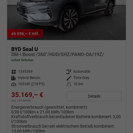
ab 696,– € mtl.
BYD Seal U
DM-i Boost /360°/HUD/SHZ/PANO-DA/19Z/
sofort lieferbar
Fahrzeugnr.
1345369
Getriebe
Automatik
Kraftstoff
Hybrid Benzin
Außenfarbe
Time Grey
Leistung
160 kW (218 PS)
Kilometerstand
10 km
35.169,– €
Details
incl. 19% MwSt.
Energieverbrauch (gewichtet, kombiniert):
0,90 l/100km + 21,00 kWh/100km
Kraftstoffverbrauch bei entladener Batterie kombiniert:
5,00
l/100km
Stromverbrauch bei rein elektrischem Betrieb kombiniert:
13,00 kWh/100km