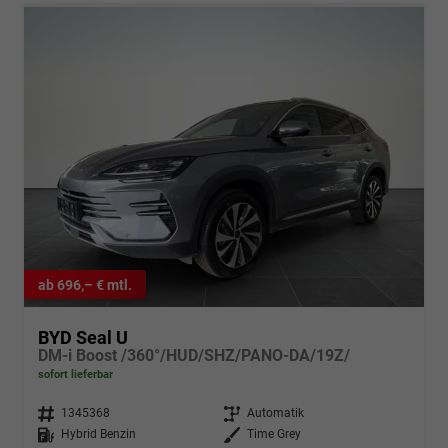
ab 696,– € mtl.
BYD Seal U
DM-i Boost /360°/HUD/SHZ/PANO-DA/19Z/
sofort lieferbar
Fahrzeugnr.
1345368
Getriebe
Automatik
Kraftstoff
Hybrid Benzin
Außenfarbe
Time Grey