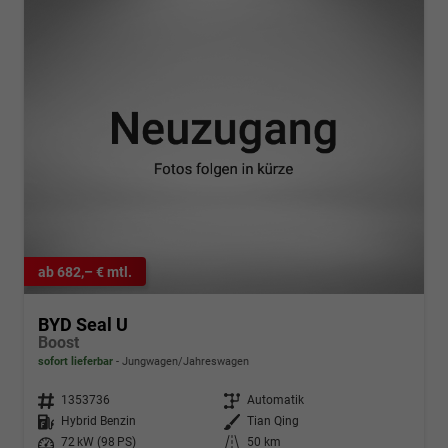
ab 682,– € mtl.
BYD Seal U
Boost
sofort lieferbar
Jungwagen/Jahreswagen
Fahrzeugnr.
1353736
Getriebe
Automatik
Kraftstoff
Hybrid Benzin
Außenfarbe
Tian Qing
Leistung
72 kW (98 PS)
Kilometerstand
50 km