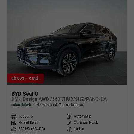
ab 805,– € mtl.
BYD Seal U
DM-i Design AWD /360°/HUD/SHZ/PANO-DA
sofort lieferbar
Neuwagen mit Tageszulassung
Fahrzeugnr.
1336215
Getriebe
Automatik
Kraftstoff
Hybrid Benzin
Außenfarbe
Obsidian Black
Leistung
238 kW (324 PS)
Kilometerstand
10 km