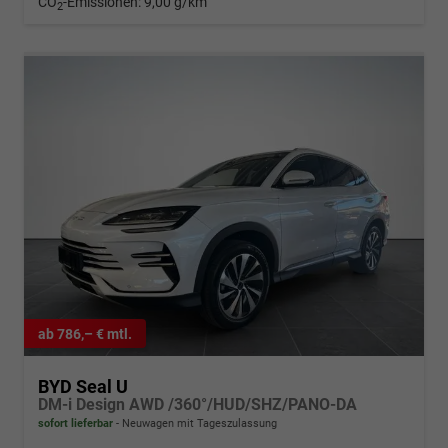
CO
-Emissionen:
9,00 g/km
2
ab 786,– € mtl.
BYD Seal U
DM-i Design AWD /360°/HUD/SHZ/PANO-DA
sofort lieferbar
Neuwagen mit Tageszulassung