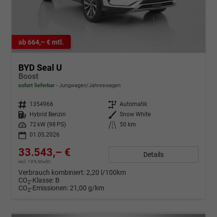
ab 664,– € mtl.
BYD Seal U
Boost
sofort lieferbar
Jungwagen/Jahreswagen
Fahrzeugnr.
1354966
Getriebe
Automatik
Kraftstoff
Hybrid Benzin
Außenfarbe
Snow White
Leistung
72 kW (98 PS)
Kilometerstand
50 km
01.05.2026
33.543,– €
Details
incl. 19% MwSt.
Verbrauch kombiniert:
2,20 l/100km
CO
-Klasse:
B
2
CO
-Emissionen:
21,00 g/km
2