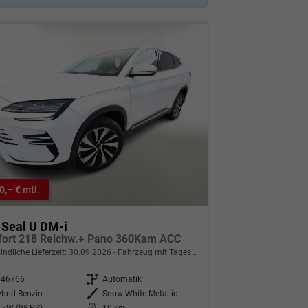
0,– € mtl.
 Seal U DM-i
ort 218 Reichw.+ Pano 360Kam ACC
indliche Lieferzeit:
30.09.2026
Fahrzeug mit Tageszulassung
346766
Getriebe
Automatik
brid Benzin
Außenfarbe
Snow White Metallic
 kW (98 PS)
Kilometerstand
10 km