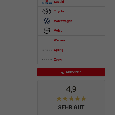
Suzuki
Toyota
Volkswagen
Volvo
Weitere
Xpeng
Zeekr
Anmelden
4,9
SEHR GUT