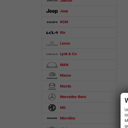
Jaecoo
Jeep
KGM
Kia
Lexus
Lynk & Co
MAN
Maxus
Mazda
Mercedes-Benz
W
MG
U
H
Microlino
M
g