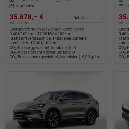
31.07.2026
31
35.878,– €
35.
Details
incl. 19% MwSt.
incl. 1
Energieverbrauch (gewichtet, kombiniert):
Energ
0,40 l/100km + 17,90 kWh/100km
0,40 
Kraftstoffverbrauch bei entladener Batterie
Kraft
kombiniert:
17,90 l/100km
kombi
CO
-Klasse (gewichtet, kombiniert):
B
CO
-
2
2
CO
-Klasse bei entladener Batterie:
D
CO
-
2
2
CO
-Emissionen (gewichtet, kombiniert):
9,00 g/km
CO
-
2
2