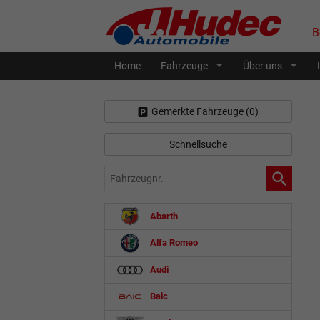
B
Home
Fahrzeuge
Über uns
Gemerkte Fahrzeuge (
0
)
Schnellsuche
Fahrzeugnr.
Abarth
Alfa Romeo
Audi
Baic