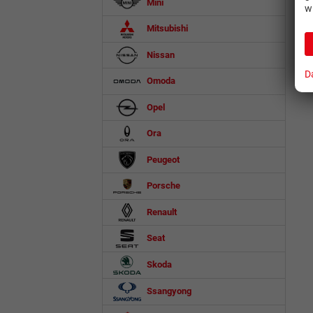
Mini
w
Mitsubishi
Nissan
D
Omoda
Opel
Ora
Peugeot
Porsche
Renault
Seat
Skoda
Ssangyong