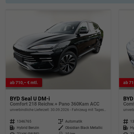
ab 710,– € mtl.
ab 71
BYD Seal U DM-i
BYD
Comfort 218 Reichw.+ Pano 360Kam ACC
Comf
unverbindliche Lieferzeit:
30.09.2026
Fahrzeug mit Tageszulassung
unverb
Fahrzeugnr.
1346765
Getriebe
Automatik
Fahrzeugnr.
1
Kraftstoff
Hybrid Benzin
Außenfarbe
Obsidian Black Metallic
Kraftstoff
Hy
Leistung
72 kW (98 PS)
Kilometerstand
10 km
Leistung
72