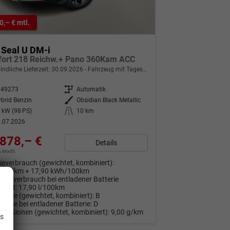
0,– € mtl.
 Seal U DM-i
ort 218 Reichw.+ Pano 360Kam ACC
indliche Lieferzeit:
30.09.2026
Fahrzeug mit Tageszulassung
349273
Getriebe
Automatik
brid Benzin
Außenfarbe
Obsidian Black Metallic
 kW (98 PS)
Kilometerstand
10 km
.07.2026
878,– €
Details
9% MwSt.
ieverbrauch (gewichtet, kombiniert):
l/100km + 17,90 kWh/100km
stoffverbrauch bei entladener Batterie
niert:
17,90 l/100km
Klasse (gewichtet, kombiniert):
B
.
Klasse bei entladener Batterie:
D
Emissionen (gewichtet, kombiniert):
9,00 g/km
is