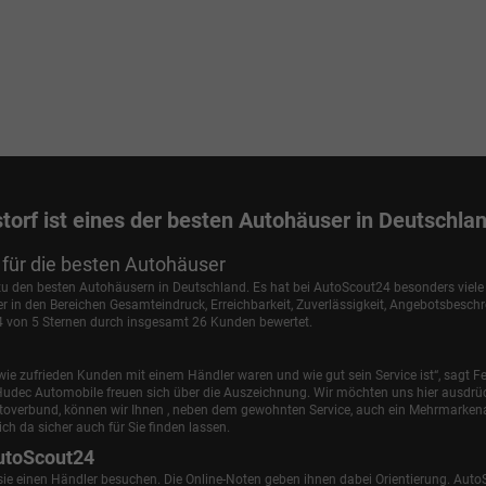
torf ist eines der besten Autohäuser in Deutschla
für die besten Autohäuser
 zu den besten Autohäusern in Deutschland. Es hat bei AutoScout24 besonders viel
in den Bereichen Gesamteindruck, Erreichbarkeit, Zuverlässigkeit, Angebotsbesch
,4 von 5 Sternen durch insgesamt 26 Kunden bewertet.
ie zufrieden Kunden mit einem Händler waren und wie gut sein Service ist“, sagt Fe
udec Automobile freuen sich über die Auszeichnung. Wir möchten uns hier ausdrüc
utoverbund, können wir Ihnen , neben dem gewohnten Service, auch ein Mehrmark
ch da sicher auch für Sie finden lassen.
utoScout24
 sie einen Händler besuchen. Die Online-Noten geben ihnen dabei Orientierung. Auto