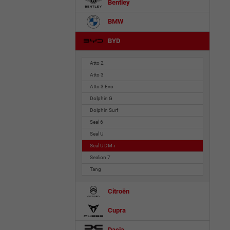
Bentley
BMW
BYD
Atto 2
Atto 3
Atto 3 Evo
Dolphin G
Dolphin Surf
Seal 6
Seal U
Seal U DM-i
Sealion 7
Tang
Citroën
Cupra
Dacia