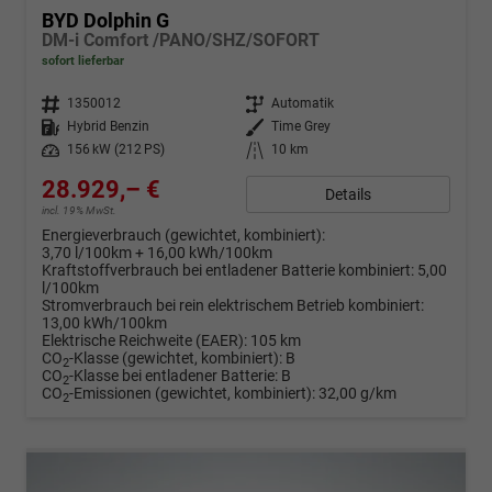
BYD Dolphin G
DM-i Comfort /PANO/SHZ/SOFORT
sofort lieferbar
Fahrzeugnr.
1350012
Getriebe
Automatik
Kraftstoff
Hybrid Benzin
Außenfarbe
Time Grey
Leistung
156 kW (212 PS)
Kilometerstand
10 km
28.929,– €
Details
incl. 19% MwSt.
Energieverbrauch (gewichtet, kombiniert):
3,70 l/100km + 16,00 kWh/100km
Kraftstoffverbrauch bei entladener Batterie kombiniert:
5,00
l/100km
Stromverbrauch bei rein elektrischem Betrieb kombiniert:
13,00 kWh/100km
Elektrische Reichweite (EAER):
105 km
CO
-Klasse (gewichtet, kombiniert):
B
2
CO
-Klasse bei entladener Batterie:
B
2
CO
-Emissionen (gewichtet, kombiniert):
32,00 g/km
2