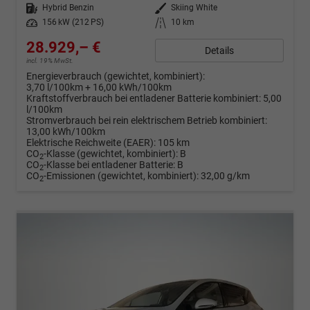
Kraftstoff
Hybrid Benzin
Außenfarbe
Skiing White
Leistung
156 kW (212 PS)
Kilometerstand
10 km
28.929,– €
Details
incl. 19% MwSt.
Energieverbrauch (gewichtet, kombiniert):
3,70 l/100km + 16,00 kWh/100km
Kraftstoffverbrauch bei entladener Batterie kombiniert:
5,00
l/100km
Stromverbrauch bei rein elektrischem Betrieb kombiniert:
13,00 kWh/100km
Elektrische Reichweite (EAER):
105 km
CO
-Klasse (gewichtet, kombiniert):
B
2
CO
-Klasse bei entladener Batterie:
B
2
CO
-Emissionen (gewichtet, kombiniert):
32,00 g/km
2