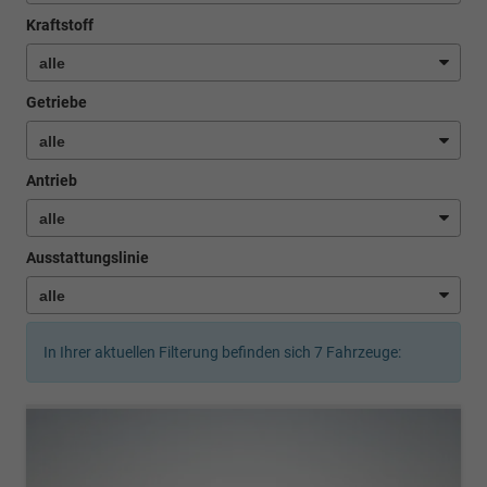
Kraftstoff
Getriebe
Antrieb
Ausstattungslinie
In Ihrer aktuellen Filterung befinden sich
7
Fahrzeuge: