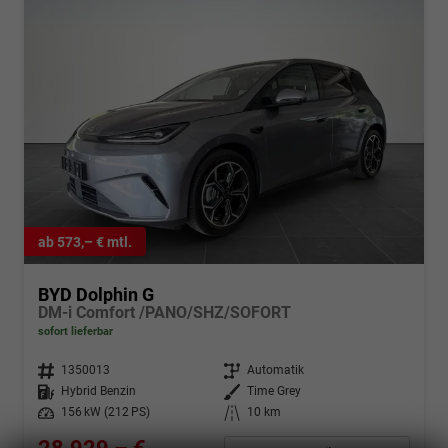
ab 573,– € mtl.
BYD Dolphin G
DM-i Comfort /PANO/SHZ/SOFORT
sofort lieferbar
Fahrzeugnr.
1350013
Getriebe
Automatik
Kraftstoff
Hybrid Benzin
Außenfarbe
Time Grey
Leistung
156 kW (212 PS)
Kilometerstand
10 km