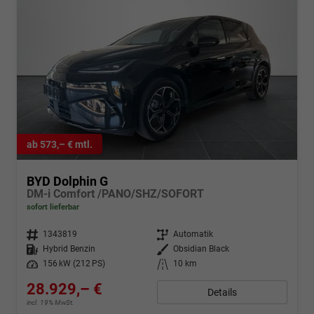
ab 573,– € mtl.
BYD Dolphin G
DM-i Comfort /PANO/SHZ/SOFORT
sofort lieferbar
Fahrzeugnr.
1343819
Getriebe
Automatik
Kraftstoff
Hybrid Benzin
Außenfarbe
Obsidian Black
Leistung
156 kW (212 PS)
Kilometerstand
10 km
28.929,– €
Details
incl. 19% MwSt.