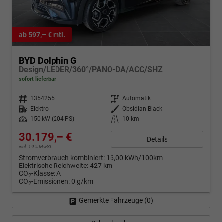
ab 597,– € mtl.
BYD Dolphin G
Design/LEDER/360°/PANO-DA/ACC/SHZ
sofort lieferbar
Fahrzeugnr.
1354255
Getriebe
Automatik
Kraftstoff
Elektro
Außenfarbe
Obsidian Black
Leistung
150 kW (204 PS)
Kilometerstand
10 km
30.179,– €
Details
incl. 19% MwSt.
Stromverbrauch kombiniert:
16,00 kWh/100km
Elektrische Reichweite:
427 km
CO
-Klasse:
A
2
CO
-Emissionen:
0 g/km
2
Gemerkte Fahrzeuge (
0
)