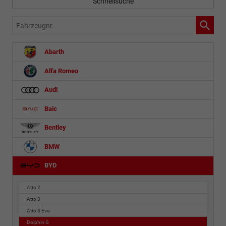
Schnellsuche
Fahrzeugnr.
Abarth
Alfa Romeo
Audi
Baic
Bentley
BMW
BYD
Atto 2
Atto 3
Atto 3 Evo
Dolphin G