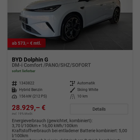
ab 573,– € mtl.
BYD Dolphin G
DM-i Comfort /PANO/SHZ/SOFORT
sofort lieferbar
Fahrzeugnr.
1343822
Getriebe
Automatik
Kraftstoff
Hybrid Benzin
Außenfarbe
Skiing White
Leistung
156 kW (212 PS)
Kilometerstand
10 km
28.929,– €
Details
incl. 19% MwSt.
Energieverbrauch (gewichtet, kombiniert):
3,70 l/100km + 16,00 kWh/100km
Kraftstoffverbrauch bei entladener Batterie kombiniert:
5,00
l/100km