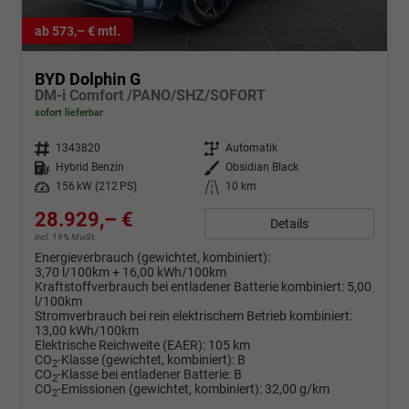
ab 573,– € mtl.
BYD Dolphin G
DM-i Comfort /PANO/SHZ/SOFORT
sofort lieferbar
Fahrzeugnr.
1343820
Getriebe
Automatik
Kraftstoff
Hybrid Benzin
Außenfarbe
Obsidian Black
Leistung
156 kW (212 PS)
Kilometerstand
10 km
28.929,– €
Details
incl. 19% MwSt.
Energieverbrauch (gewichtet, kombiniert):
3,70 l/100km + 16,00 kWh/100km
Kraftstoffverbrauch bei entladener Batterie kombiniert:
5,00
l/100km
Stromverbrauch bei rein elektrischem Betrieb kombiniert:
13,00 kWh/100km
Elektrische Reichweite (EAER):
105 km
CO
-Klasse (gewichtet, kombiniert):
B
2
CO
-Klasse bei entladener Batterie:
B
2
CO
-Emissionen (gewichtet, kombiniert):
32,00 g/km
2