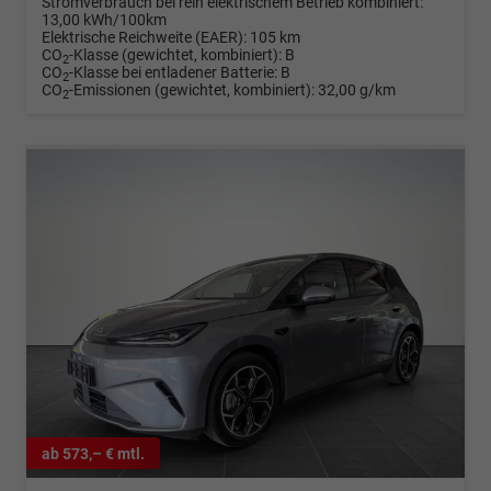
Stromverbrauch bei rein elektrischem Betrieb kombiniert:
13,00 kWh/100km
Elektrische Reichweite (EAER):
105 km
CO
-Klasse (gewichtet, kombiniert):
B
2
CO
-Klasse bei entladener Batterie:
B
2
CO
-Emissionen (gewichtet, kombiniert):
32,00 g/km
2
ab 573,– € mtl.