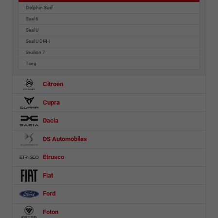
Dolphin Surf
Seal 6
Seal U
Seal U DM-i
Sealion 7
Tang
Citroën
Cupra
Dacia
DS Automobiles
Etrusco
Fiat
Ford
Foton