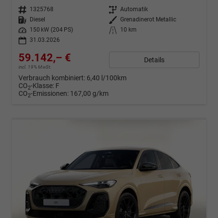
Fahrzeugnr.
1325768
Getriebe
Automatik
Kraftstoff
Diesel
Außenfarbe
Grenadinerot Metallic
Leistung
150 kW (204 PS)
Kilometerstand
10 km
31.03.2026
59.142,– €
Details
incl. 19% MwSt.
Verbrauch kombiniert:
6,40 l/100km
CO
-Klasse:
F
2
CO
-Emissionen:
167,00 g/km
2