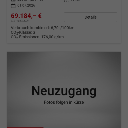
01.07.2026
69.184,– €
Details
incl. 19% MwSt.
Verbrauch kombiniert:
6,70 l/100km
CO
-Klasse:
G
2
CO
-Emissionen:
176,00 g/km
2