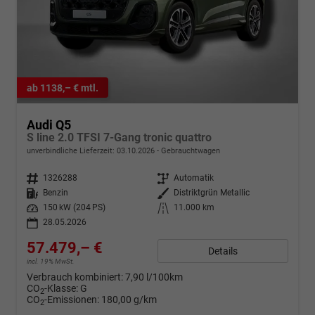
ab 1138,– € mtl.
Audi Q5
S line 2.0 TFSI 7-Gang tronic quattro
unverbindliche Lieferzeit:
03.10.2026
Gebrauchtwagen
Fahrzeugnr.
1326288
Getriebe
Automatik
Kraftstoff
Benzin
Außenfarbe
Distriktgrün Metallic
Leistung
150 kW (204 PS)
Kilometerstand
11.000 km
28.05.2026
57.479,– €
Details
incl. 19% MwSt.
Verbrauch kombiniert:
7,90 l/100km
CO
-Klasse:
G
2
CO
-Emissionen:
180,00 g/km
2