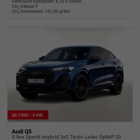
Verbrauch kombiniert:
6,10 l/100km
CO
-Klasse:
F
2
CO
-Emissionen:
161,00 g/km
2
ab 1308,– € mtl.
Audi Q5
S line Sportb ehybrid 2xS Tech+ Leder OptikP 20