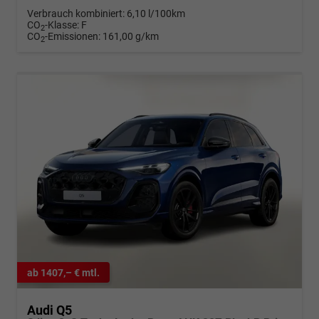
Verbrauch kombiniert:
6,10 l/100km
CO
-Klasse:
F
2
CO
-Emissionen:
161,00 g/km
2
ab 1407,– € mtl.
Audi Q5