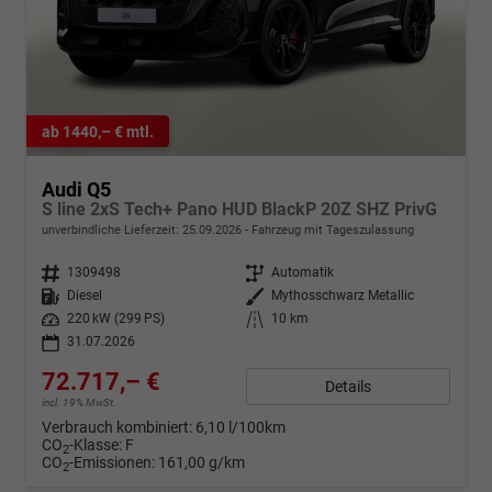
ab 1440,– € mtl.
Audi Q5
S line 2xS Tech+ Pano HUD BlackP 20Z SHZ PrivG
unverbindliche Lieferzeit:
25.09.2026
Fahrzeug mit Tageszulassung
Fahrzeugnr.
1309498
Getriebe
Automatik
Kraftstoff
Diesel
Außenfarbe
Mythosschwarz Metallic
Leistung
220 kW (299 PS)
Kilometerstand
10 km
31.07.2026
72.717,– €
Details
incl. 19% MwSt.
Verbrauch kombiniert:
6,10 l/100km
CO
-Klasse:
F
2
CO
-Emissionen:
161,00 g/km
2