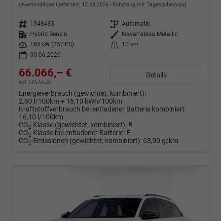
unverbindliche Lieferzeit:
12.08.2026
Fahrzeug mit Tageszulassung
Fahrzeugnr.
1348433
Getriebe
Automatik
Kraftstoff
Hybrid Benzin
Außenfarbe
Navarrablau Metallic
Leistung
185 kW (252 PS)
Kilometerstand
10 km
30.06.2026
66.066,– €
Details
incl. 19% MwSt.
Energieverbrauch (gewichtet, kombiniert):
2,80 l/100km + 16,10 kWh/100km
Kraftstoffverbrauch bei entladener Batterie kombiniert:
16,10 l/100km
CO
-Klasse (gewichtet, kombiniert):
B
2
CO
-Klasse bei entladener Batterie:
F
2
CO
-Emissionen (gewichtet, kombiniert):
63,00 g/km
2