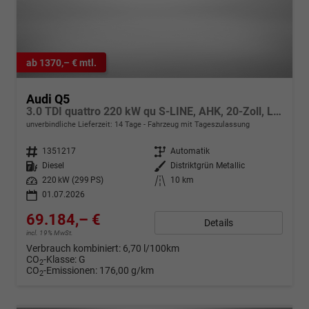
ab 1370,– € mtl.
Audi Q5
3.0 TDI quattro 220 kW qu S-LINE, AHK, 20-Zoll, Leder, B&O, experience plus, sofort
unverbindliche Lieferzeit:
14 Tage
Fahrzeug mit Tageszulassung
Fahrzeugnr.
1351217
Getriebe
Automatik
Kraftstoff
Diesel
Außenfarbe
Distriktgrün Metallic
Leistung
220 kW (299 PS)
Kilometerstand
10 km
01.07.2026
69.184,– €
Details
incl. 19% MwSt.
Verbrauch kombiniert:
6,70 l/100km
CO
-Klasse:
G
2
CO
-Emissionen:
176,00 g/km
2