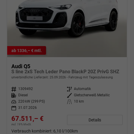
ab 1336,– € mtl.
Audi Q5
S line 2xS Tech Leder Pano BlackP 20Z PrivG SHZ
unverbindliche Lieferzeit:
25.09.2026
Fahrzeug mit Tageszulassung
Fahrzeugnr.
1309492
Getriebe
Automatik
Kraftstoff
Diesel
Außenfarbe
Gletscherweiß Metallic
Leistung
220 kW (299 PS)
Kilometerstand
10 km
31.07.2026
67.511,– €
Details
incl. 19% MwSt.
Verbrauch kombiniert:
6,10 l/100km