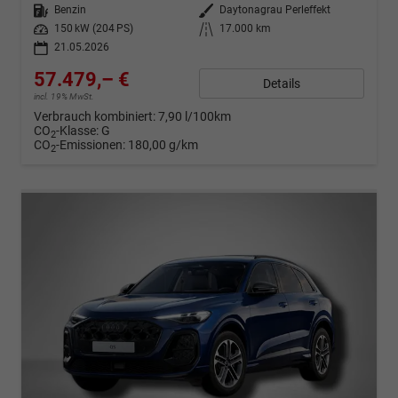
Kraftstoff
Benzin
Außenfarbe
Daytonagrau Perleffekt
Leistung
150 kW (204 PS)
Kilometerstand
17.000 km
21.05.2026
57.479,– €
Details
incl. 19% MwSt.
Verbrauch kombiniert:
7,90 l/100km
CO
-Klasse:
G
2
CO
-Emissionen:
180,00 g/km
2