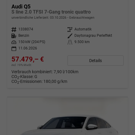
Audi Q5
S line 2.0 TFSI 7-Gang tronic quattro
unverbindliche Lieferzeit:
03.10.2026
Gebrauchtwagen
Fahrzeugnr.
1338074
Getriebe
Automatik
Kraftstoff
Benzin
Außenfarbe
Daytonagrau Perleffekt
Leistung
150 kW (204 PS)
Kilometerstand
9.500 km
11.06.2026
57.479,– €
Details
incl. 19% MwSt.
Verbrauch kombiniert:
7,90 l/100km
CO
-Klasse:
G
2
CO
-Emissionen:
180,00 g/km
2