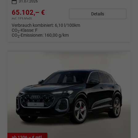
31.07.2026
65.102,– €
Details
incl. 19% MwSt.
Verbrauch kombiniert:
6,10 l/100km
CO
-Klasse:
F
2
CO
-Emissionen:
160,00 g/km
2
ab 1306,– € mtl.