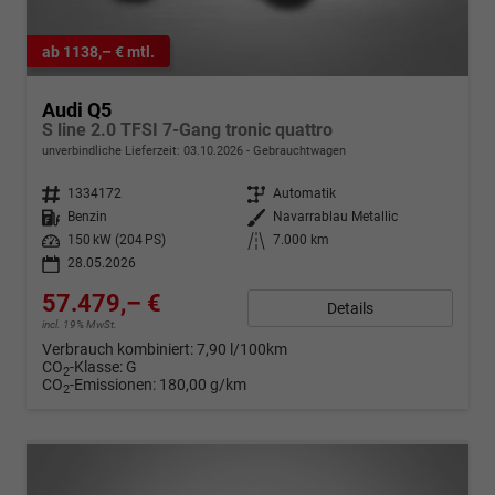
ab 1138,– € mtl.
Audi Q5
S line 2.0 TFSI 7-Gang tronic quattro
unverbindliche Lieferzeit:
03.10.2026
Gebrauchtwagen
Fahrzeugnr.
1334172
Getriebe
Automatik
Kraftstoff
Benzin
Außenfarbe
Navarrablau Metallic
Leistung
150 kW (204 PS)
Kilometerstand
7.000 km
28.05.2026
57.479,– €
Details
incl. 19% MwSt.
Verbrauch kombiniert:
7,90 l/100km
CO
-Klasse:
G
2
CO
-Emissionen:
180,00 g/km
2