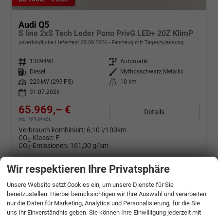
Audi Q5
S line 2xS Tech Leder Pano PrivG LED+ 20Z KlimP
unverbindliche Lieferzeit:
25.09.2026
Fahrzeug mit Tageszulassung
Fahrzeugnr.
1309490
Getriebe
Automatik
Kraftstoff
Diesel
Außenfarbe
Mythosschwarz Metallic
Leistung
220 kW (299 PS)
Kilometerstand
10 km
31.07.2026
65.969,– €
Details
incl. 19% MwSt.
Verbrauch kombiniert:
6,10 l/100km
CO
-Klasse:
F
2
CO
-Emissionen:
161,00 g/km
2
Wir respektieren Ihre Privatsphäre
Unsere Website setzt Cookies ein, um unsere Dienste für Sie
bereitzustellen. Hierbei berücksichtigen wir Ihre Auswahl und verarbeiten
nur die Daten für Marketing, Analytics und Personalisierung, für die Sie
uns Ihr Einverständnis geben. Sie können Ihre Einwilligung jederzeit mit