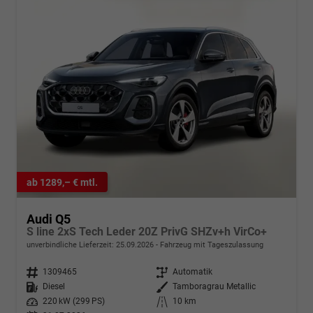
ab 1289,– € mtl.
Audi Q5
S line 2xS Tech Leder 20Z PrivG SHZv+h VirCo+
unverbindliche Lieferzeit:
25.09.2026
Fahrzeug mit Tageszulassung
Fahrzeugnr.
1309465
Getriebe
Automatik
Kraftstoff
Diesel
Außenfarbe
Tamboragrau Metallic
Leistung
220 kW (299 PS)
Kilometerstand
10 km