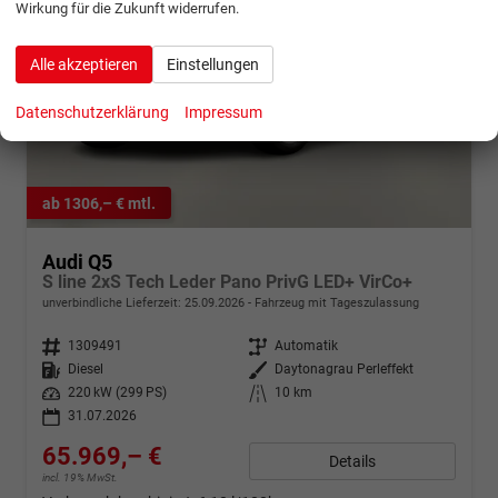
Wirkung für die Zukunft widerrufen.
Alle akzeptieren
Einstellungen
Datenschutzerklärung
Impressum
ab 1306,– € mtl.
Audi Q5
S line 2xS Tech Leder Pano PrivG LED+ VirCo+
unverbindliche Lieferzeit:
25.09.2026
Fahrzeug mit Tageszulassung
Fahrzeugnr.
1309491
Getriebe
Automatik
Kraftstoff
Diesel
Außenfarbe
Daytonagrau Perleffekt
Leistung
220 kW (299 PS)
Kilometerstand
10 km
31.07.2026
65.969,– €
Details
incl. 19% MwSt.