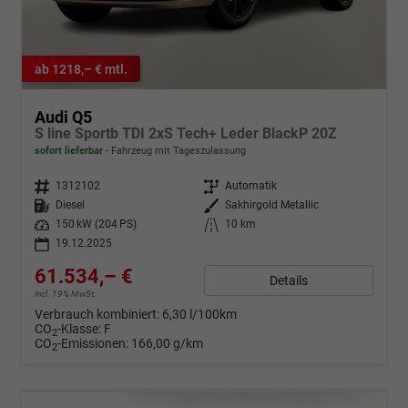
ab 1218,– € mtl.
Audi Q5
S line Sportb TDI 2xS Tech+ Leder BlackP 20Z
sofort lieferbar
Fahrzeug mit Tageszulassung
Fahrzeugnr.
1312102
Getriebe
Automatik
Kraftstoff
Diesel
Außenfarbe
Sakhirgold Metallic
Leistung
150 kW (204 PS)
Kilometerstand
10 km
19.12.2025
61.534,– €
Details
incl. 19% MwSt.
Verbrauch kombiniert:
6,30 l/100km
CO
-Klasse:
F
2
CO
-Emissionen:
166,00 g/km
2