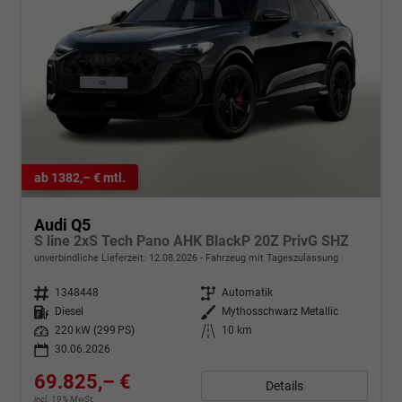
ab 1382,– € mtl.
Audi Q5
S line 2xS Tech Pano AHK BlackP 20Z PrivG SHZ
unverbindliche Lieferzeit:
12.08.2026
Fahrzeug mit Tageszulassung
Fahrzeugnr.
1348448
Getriebe
Automatik
Kraftstoff
Diesel
Außenfarbe
Mythosschwarz Metallic
Leistung
220 kW (299 PS)
Kilometerstand
10 km
30.06.2026
69.825,– €
Details
incl. 19% MwSt.