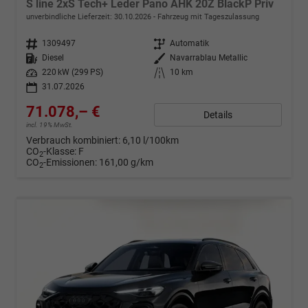
S line 2xS Tech+ Leder Pano AHK 20Z BlackP Priv
unverbindliche Lieferzeit:
30.10.2026
Fahrzeug mit Tageszulassung
Fahrzeugnr.
1309497
Getriebe
Automatik
Kraftstoff
Diesel
Außenfarbe
Navarrablau Metallic
Leistung
220 kW (299 PS)
Kilometerstand
10 km
31.07.2026
71.078,– €
Details
incl. 19% MwSt.
Verbrauch kombiniert:
6,10 l/100km
CO
-Klasse:
F
2
CO
-Emissionen:
161,00 g/km
2