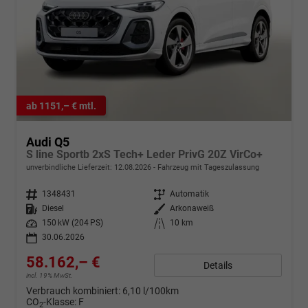
ab 1151,– € mtl.
Audi Q5
S line Sportb 2xS Tech+ Leder PrivG 20Z VirCo+
unverbindliche Lieferzeit:
12.08.2026
Fahrzeug mit Tageszulassung
Fahrzeugnr.
1348431
Getriebe
Automatik
Kraftstoff
Diesel
Außenfarbe
Arkonaweiß
Leistung
150 kW (204 PS)
Kilometerstand
10 km
30.06.2026
58.162,– €
Details
incl. 19% MwSt.
Verbrauch kombiniert:
6,10 l/100km
CO
-Klasse:
F
2