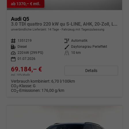
ab 1370,– € mtl.
Audi Q5
3.0 TDI quattro 220 kW qu S-LINE, AHK, 20-Zoll, Leder, B&O, experience plus, sofort
unverbindliche Lieferzeit:
14 Tage
Fahrzeug mit Tageszulassung
Fahrzeugnr.
1351219
Getriebe
Automatik
Kraftstoff
Diesel
Außenfarbe
Daytonagrau Perleffekt
Leistung
220 kW (299 PS)
Kilometerstand
10 km
01.07.2026
69.184,– €
Details
incl. 19% MwSt.
Verbrauch kombiniert:
6,70 l/100km
CO
-Klasse:
G
2
CO
-Emissionen:
176,00 g/km
2