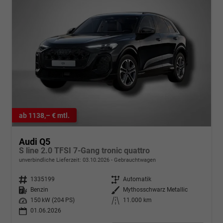
ab 1138,– € mtl.
Audi Q5
S line 2.0 TFSI 7-Gang tronic quattro
unverbindliche Lieferzeit:
03.10.2026
Gebrauchtwagen
Fahrzeugnr.
1335199
Getriebe
Automatik
Kraftstoff
Benzin
Außenfarbe
Mythosschwarz Metallic
Leistung
150 kW (204 PS)
Kilometerstand
11.000 km
01.06.2026