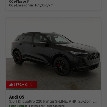
CO
-Klasse:
F
2
CO
-Emissionen:
161,00 g/km
2
ab 1370,– € mtl.
Audi Q5
3.0 TDI quattro 220 kW qu S-LINE, AHK, 20-Zoll, Leder, B&O, experience plus, sofort
sofort lieferbar
Fahrzeug mit Tageszulassung