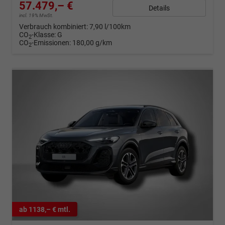
57.479,– €
Details
incl. 19% MwSt.
Verbrauch kombiniert:
7,90 l/100km
CO
-Klasse:
G
2
CO
-Emissionen:
180,00 g/km
2
ab 1138,– € mtl.