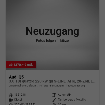
ab 1370,– € mtl.
Audi Q5
3.0 TDI quattro 220 kW qu S-LINE, AHK, 20-Zoll, Leder, B&O, experience plus, sofort
unverbindliche Lieferzeit:
14 Tage
Fahrzeug mit Tageszulassung
Fahrzeugnr.
1351218
Getriebe
Automatik
Kraftstoff
Diesel
Außenfarbe
Tamboragrau Metallic
Leistung
220 kW (299 PS)
Kilometerstand
10 km